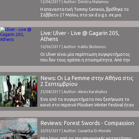
12/06/2017 | Author: Dimitra Malainou
Η επαναστατική Tommy Genesis, βρέθηκε το
Σάββατο 27 Μαΐου, στο six d.o.g.s. σε μια
παραγωγή της plisskenlab του Plisskën Festival
για να μας δώσει μια γερή δόση από αυτό που η
ίδια αποκαλεί «φετιχιστικό ραπ».Γεννημένη στο
Live: Ulver - Live @ Gagarin 205,
Βανκούβερ του Καναδά με σουηδική και Ταμίλ
Athens
καταγωγή, η εξωτική της παρουσία
10/06/2017 | Author: Iraklis Skoteinos
αναπόφευκτα τραβά ...
Οι Ulver είναι μία περίπτωση συγκροτήματος
που δεν τους αρέσει η στασιμότητα. Από την
ίδρυσή τους, το 1993, έχουν κάνει τουλάχιστον
τρεις μεγάλες μεταστροφές στον ήχο τους.
Αυτό έχει ως αποτέλεσμα να είναι αρκετά
News: Οι La Femme στην Αθήνα στις
δύσκολο να έχουν φανατικούς οπαδούς που να
2 Σεπτεμβρίου
τους ακολουθούν πιστά σε όλη τη μουσική τους
25/08/2017 | Author: Alexis Karahalios
καριέρα, ...
Ένα από τα συγκροτήματα που ξεσήκωσε το
κοινό στο περσινό Plissken Winter Festival ήταν
οι Γάλλοι La Femme (διαβάστε την κριτική μας
εδώ). Με ακόρεστη όρεξη στη σκηνή, έστησαν
το δικό τους πάρτι, κάνοντάς μας να χορεύουμε
Reviews: Forest Swords - Compassion
ασταμάτητα. Δεν ήταν λίγοι αυτοί που
20/05/2017 | Author: Cassetta Di Mondo
υποστήριξαν ότι το συγκρότημα
πραγματοποίησε την κορυφαία ...
Μια ίσως από τις πιο σημαντικές κατακτήσεις