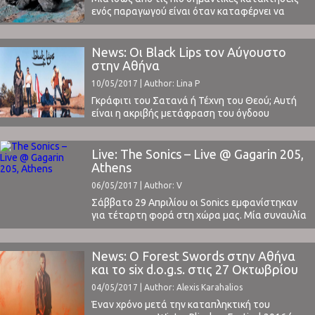
ενός παραγωγού είναι όταν καταφέρνει να
δημιουργήσει ένα ηχητικό στίγμα, μια δυνατή
μουσική σφραγίδα που του δίνει το δικαίωμα
εκτός από το να κερδίσει μια, κάποια
News: Οι Black Lips τον Αύγουστο
αναγνωρισιμότητα, να εγκατασταθεί στο
στην Αθήνα
μουσικό στερέωμα και να χτίσει πάνω της. Ο
10/05/2017 | Author: Lina P
Matthew Barnes επέλεξε, ως ανερχόμενο ...
Γκράφιτι του Σατανά ή Τέχνη του Θεού; Αυτή
είναι η ακριβής μετάφραση του όγδοου
άλμπουμ των Black Lips που κυκλοφόρησε τις
πρώτες μέρες του Μαΐου 2017. Δεν έχουμε
προλάβει ακόμη να «μελετήσουμε» το
Live: The Sonics – Live @ Gagarin 205,
"Satan's Graffiti or God’s Art?" των Black Lips,
Athens
όμως ποντάρουμε στην ανανεωμένη τους
06/05/2017 | Author: V
σύνθεση αλλά και στη συμβολή του Sean
Lennon, που ...
Σάββατο 29 Απριλίου οι Sonics εμφανίστηκαν
για τέταρτη φορά στη χώρα μας. Μία συναυλία
που προσωπικά περίμενα με μεγάλη
ανυπομονησία από την πρώτη στιγμή της
ανακοίνωσής της.Θυμάμαι ακόμα τις τρεις
News: Ο Forest Swords στην Αθήνα
προηγούμενες φορές στο Gagarin 205 που
και το six d.o.g.s. στις 27 Οκτωβρίου
αποφάσισα να μην παρευρεθώ. Σε μία
04/05/2017 | Author: Alexis Karahalios
κατάσταση άρνησης για το πιθανό θέαμα μιας
μπάντας ...
Έναν χρόνο μετά την καταπληκτική του