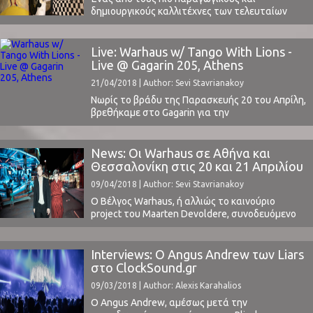
δημιουργικούς καλλιτέχνες των τελευταίων
ετών, ο Ty Segall επιστρέφει στην Αθήνα για
ακόμα ένα ξεσηκωτικό live. Στις 16 Ιουνίου θα
εμφανιστεί στη σκηνή του Gagarin μαζί με τη
Live: Warhaus w/ Tango With Lions -
Freedom Band, έχοντας στις αποσκευές του το
Live @ Gagarin 205, Athens
πρόσφατο άλμπουμ του, "Freedom’s Goblin"
21/04/2018 | Author: Sevi Stavrianakoy
(2018).Θεωρούμε ότι είναι από ...
Νωρίς το βράδυ της Παρασκευής 20 του Απρίλη,
βρεθήκαμε στο Gagarin για την
πολυαναμενόμενη συναυλία του Βέλγου
Warhaus, συνοδευόμενου απ' τους δικούς μας
Tango With Lions, μια μπάντα που νιώθω ότι
News: Οι Warhaus σε Αθήνα και
έχει υποτιμηθεί αρκετά. Έχοντας φτάσει
Θεσσαλονίκη στις 20 και 21 Απριλίου
αρκετά νωρίς, πήραμε ότι χρειαζόμασταν και
09/04/2018 | Author: Sevi Stavrianakoy
φροντίσαμε να βολευτούμε μέχρι να αρχίσει η
συναυλία. Tango ...
O Βέλγος Warhaus, ή αλλιώς το καινούριο
project του Maarten Devoldere, συνοδευόμενο
από τα φωνητικά της Sylvie Kreusch - οι οποίοι
είναι και ζευγάρι - ξεκίνησε τη μουσική του
πορεία το 2016, έχοντας πειραματιστεί αρκετά
Interviews: Ο Angus Andrew των Liars
στο χώρο της μουσικής, βλ. Balthazar.Το
στο ClockSound.gr
κόνσεπτ του φιλόδοξου Maarten ήταν να
09/03/2018 | Author: Alexis Karahalios
δημιουργήσει ένα αριστούργημα, ...
Ο Angus Andrew, αμέσως μετά την