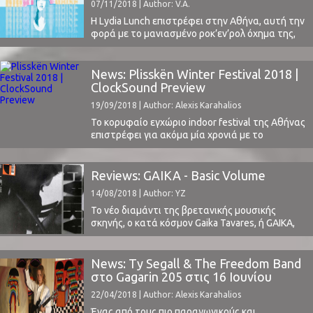
07/11/2018 | Author: V.A.
προσελκύοντας μουσικόφιλο κοινό από όλη την
...
Η Lydia Lunch επιστρέφει στην Αθήνα, αυτή την
φορά με το μανιασμένο ροκ’εν’ρολ όχημα της,
την τριάδα των Big Sexy Noise.Τι να πει κανείς
για την Lydia Lunch; Γνήσιο τέκνο της
Νεουροκέζικης αντι-εμπορικής και άκρως avant-
News: Plisskën Winter Festival 2018 |
garde No Wave σκηνής. Μια σκηνή που ένωσε
ClockSound Preview
τον φλογερό νέο ήχο του Punk με ...
19/09/2018 | Author: Alexis Karahalios
Το κορυφαίο εγχώριο indoor festival της Αθήνας
επιστρέφει για ακόμα μία χρονιά με το
χειμερινό του format, στις 8 Δεκεμβρίου στο
Piraeus 117 Academy, ένα χρόνο μετά το
φοβερό 2-μερο του 2017 (Day 1 & Day 2).
Reviews: GAIKA - Basic Volume
Παράλληλα, η διοργάνωση προανήγγειλε τη
14/08/2018 | Author: YZ
μεγάλη επιστροφή του φεστιβάλ για το
καλοκαίρι του ...
Το νέο διαμάντι της βρετανικής μουσικής
σκηνής, ο κατά κόσμον Gaika Tavares, ή GAIKA,
κυκλοφόρησε το ντεμπούτο άλμπουμ του
λίγους μήνες αφού τον γνωρίσαμε στο Plisskën
Festival και επιβεβαιώσαμε τις φοβερές του
News: Ty Segall & The Freedom Band
ζωντανές εμφανίσεις στο πρόσφατο Primavera
στο Gagarin 205 στις 16 Ιουνίου
Sound Festival.Σε μια εποχή όπου υπάρχει
22/04/2018 | Author: Alexis Karahalios
μεγάλη πληθώρα ακουσμάτων και
κυκλοφοριών, ανεξάρτητων και μη, ...
Ένας από τους πιο παραγωγικούς και