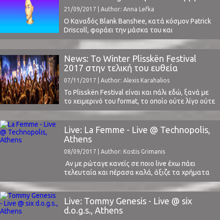
από την πλευρά μας πιστεύουμε ότι αυτό που
21/09/2017 | Author: Anna Lefka
κάνουν ...
Ο Καναδός Blank Banshee, κατά κόσμον Patrick
Driscoll, φοράει την μάσκα του και
επισκέπτεται για πρώτη φορά και την πιο
κατάλληλη στιγμή την Αθήνα, στις 26
Σεπτεμβρίου, για μία μοναδική εμφάνιση στο
News: Το Winter Plisskën Festival
six d.o.g.s., στα πλαίσια στα πλάισια της
2017 στην τελική του ευθεία
περιοδείας του και ενόψει του Plisskën
07/11/2017 | Author: Alexis Karahalios
Festival (διαβάστε για τα πρώτα ονόματα ...
Το Plisskën Festival είναι και πάλι εδώ, ξανά με
το χειμερινό του format, το οποίο ούτε λίγο ούτε
πολύ καταμετρά 42 μουσικά σχήματα και σόλο
καλλιτέχνες, οι οποίοι θα παρουσιάσουν τη
δουλειά τους στο Αθηναϊκό κοινό το διήμερο 1-
Live: La Femme - Live @ Technopolis,
2 Δεκεμβρίου 2017.Έχοντας για ακόμα μια
Athens
χρονιά έναν ελκυστικό συνδυασμό ήδη
08/09/2017 | Author: Kostis Grimanis
καταξιωμένων, αλλά ...
Αν με ρώταγε κανείς σε ποιο live έχω πάει
τελευταία και πέρασα καλά, άξιζε τα χρήματα
που έδωσα από τη support μπάντα που άνοιγε
τη συναυλία μέχρι το encore των headliners και
την επικοινωνία τους με το κοινό θα έλεγα
Live: Tommy Genesis - Live @ six
αναμφισβήτητα τους La Femme. A! και μην
d.o.g.s., Athens
ξεχάσω φυσικά τη ...