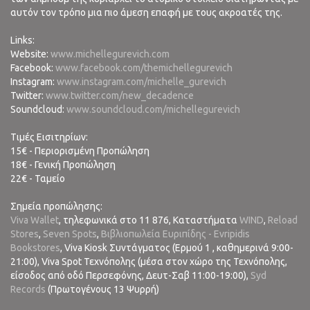
αυτόν τον τρόπο μια πιο άμεση επαφή με τους ακροατές της.
Links:
Website:
www.michellegurevich.com
Facebook:
www.facebook.com/themichellegurevich
Instagram:
www.instagram.com/michelle_gurevich
Twitter:
www.twitter.com/new_decadence
Soundcloud:
www.soundcloud.com/michellegurevich
Tιμές Εισιτηρίων:
15€ - Περιορισμένη Προπώληση
18€ - Γενική Προπώληση
22€ - Ταμείο
Σημεία προπώλησης:
Viva Wallet
, τηλεφωνικά στο 11 876, Καταστήματα
WIND
,
Reload
Stores
,
Seven Spots
,
Βιβλιοπωλεία Ευριπίδης - Evripidis
Bookstores
, Viva Kiosk Συντάγματος (Ερμού 1 , καθημερινά 9:00-
21:00), Viva Spot Τεχνόπολης (μέσα στον χώρο της Τεχνόπολης,
είσοδος από οδό Περσεφόνης, Δευτ-Σαβ 11:00-19:00),
Syd
Records
(Πρωτογένους 13 Ψυρρή)