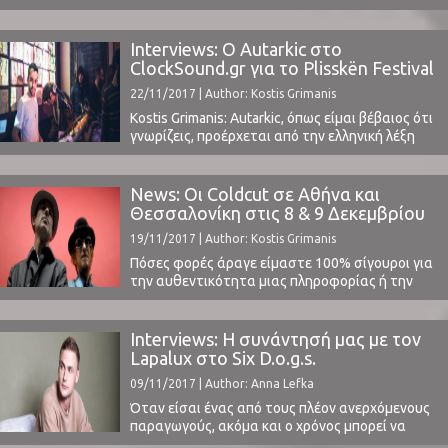
εντύπωση ότι χρόνο με τον χρόνο ωριμάζει και
διορθώνει τις όποιες αδυναμίες του. Δεν είναι
τυχαίο άλλωστε, ότι είναι το κορυφαίο
Interviews: Ο Autarkic στο
χειμερινό φεστιβάλ της χώρας μας και ένα από
ClockSound.gr για το Plisskën Festival
τα καλύτερα στην Ευρώπη, μπαίνοντας για
22/11/2017 | Author: Kostis Grimanis
ακόμα μία ...
Kostis Grimanis: Autarkic, όπως είμαι βέβαιος ότι
γνωρίζεις, προέρχεται από την ελληνική λέξη
αυτάρκεια, ανεξαρτησία. Πώς προέκυψε το
όνομά σου και θα έλεγες ότι είναι σχετικό με τη
μουσική που κάνεις ή την προσωπικότητα και
News: Οι Coldcut σε Αθήνα και
το χαρακτήρα σου, ή είναι απλά μια λέξη της
Θεσσαλονίκη στις 8 & 9 Δεκεμβρίου
οποίας το νόημα και ο ήχος σου ...
19/11/2017 | Author: Kostis Grimanis
Πόσες φορές άραγε είμαστε 100% σίγουροι για
την αυθεντικότητα μιας πληροφορίας ή την
προέλευσή της; Για τον/την πραγματικό
δημιουργό μιας ταινίας, ενός soundtrack ή ενός
κομματιού; Ή πόσες φορές ανακαλύπτουμε για
Interviews: Η συνάντησή μας με τον
πρώτη φορά έναν μουσικό, μία μπάντα, ένα
Lapalux στο Six D.o.g.s.
συνθέτη μέσα από ένα φιλμ, ένα βιντεοπαιχνίδι,
09/11/2017 | Author: Anna Lefka
ένα άλλο μουσικό κομμάτι ή ...
Όταν είσαι ένας από τους πλέον ανερχόμενους
παραγωγούς, ακόμα και ο χρόνος μπορεί να
τεθεί κάτω από τις διαταγές σου. Ο Lapalux,