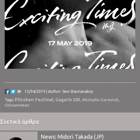
15/04/2019 | Author: Sevi Stavrianakoy
Plissken Festival
Gagarin 205
Michelle Gurevich
Tags:
,
,
,
Chinawoman
Σχετικά άρθρα
News: Midori Takada (JP)