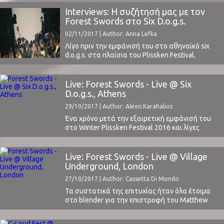
δραματικά όμορφη και υποβλητική
ατμόσφαιρα, που θα ξεπεράσει τις συνήθεις
Interviews: Η συζήτησή μας με τον
προσδοκίες και θα οδηγήσει τους θεατές σε
Forest Swords στο Six D.o.g.s.
ένα αχαρτογράφητο ταξίδι προς την καθολική
02/11/2017 | Author: Anna Lefka
υπέρβαση.Οι EX EYE φτιάχνουν μουσική που
έχει δύναμη, έλεγχο, ...
Λίγο πριν την εμφάνισή του στο αθηναϊκό six
d.o.g.s. στα πλαίσια του Plissken Festival,
συναντήσαμε τον Matthew Barnes, a.k.a. Forest
Swords, και συζητήσαμε για το "Compassion" -
την τελευταία του δουλειά - για τις ανθρώπινες
Live: Forest Swords - Live @ Six
σχέσεις και τα εμπόδια που βάζουν ή που
D.o.g.s., Athens
υπερβαίνουν οι άνθρωποι όταν πρόκειται για
29/10/2017 | Author: Alexis Karahalios
αυτές, ...
Ένα χρόνο μετά την εξαιρετική εμφάνισή του
στο Winter Plissken Festival 2016 και λίγες
μέρες μετά το live του στο Village Underground
του Λονδίνου, ο Forest Swords επέστρεψε στην
Αθήνα και στο six d.o.g.s. Είχαμε την τύχη και
Live: Forest Swords - Live @ Village
φέτος, αυτή τη φορά δια ζώσης, να μιλήσουμε
Underground, London
μαζί του μια ώρα πριν ...
27/10/2017 | Author: Cassetta Di Mondo
Τα συστατικά της επιτυχίας ήταν όλα έτοιμα
στο blender για την επιστροφή του Matthew
Barnes στο Λονδίνο μετά από τις αποθεωτικές
κριτικές για το τελευταίο του release