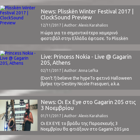
κατά κόσμο Stuart Howard κατέφθασε στην
Αθήνα μόλις μία ώρα πριν από την εμφάνισή
News: Plisskën Winter Festival 2017 |
του στα πλαίσια του Plissken Festival και
ClockSound Preview
αμέσως αφού κατέβηκε από την σκηνή του ...
12/11/2017 | Author: Alexis Karahalios
Η ώρα για το σημαντικότερο χειμερινό
φεστιβάλ στην Ελλάδα έφτασε. Το Plisskën
είναι και φέτος εδώ, με σκοπό να μας
ξεσηκώσει, να μας συστήσει νέους και
ανερχόμενους καλλιτέχνες, νέες τάσεις στη
Live: Princess Nokia - Live @ Gagarin
μουσική και να φέρει καταξιωμένα ονόματα
205, Athens
του παγκοσμίου μουσικού στερεώματος (όπως
02/11/2017 | Author: Anna Lefka
οι Mac DeMarco και Mulatu Astatke).Δεν είναι
τυχαίο ...
(Don’t ?) believe the hypeΤο φετινό Halloween
βρήκε την Destiny Nicole Frasqueri, a.k.a.
Princess Nokia, μακριά από την αγαπημένη της
Νέα Υόρκη και πάνω στην σκηνή του
κατάμεστου Gagarin 205. Κάτι που δεν την
News: Οι Ex Eye στο Gagarin 205 στις
εμπόδισε να τιμήσει τα έθιμα της πατρίδας της
3 Νοεμβρίου
και να εμφανιστεί μεταμφιεσμένη ως Lola
01/11/2017 | Author: Alexis Karahalios
Bunny από ...
Οι EX EYE το βράδυ της Παρασκευής 3
Νοεμβρίου θα φτιάξουν στο Gagarin 205 μια
εξαιρετικά πολύπλοκη και ταυτόχρονα