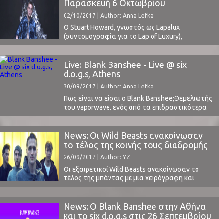
κατοικώ πλέον και τους ανθρώπους που
Παρασκευή 6 Οκτωβρίου
συναναστρέφομαι μέχρι το ότι η μουσική πλέον
02/10/2017 | Author: Anna Lefka
είναι ...
O Stuart Howard, γνωστός ως Lapalux
(συντομογραφία για το Lap of Luxury),
επισκέπτεται την Αθήνα για μία συναυλία στο 6
d.o.g.s. στις 6 Οκτωβρίου.Ο παραγωγός από το
Essex κυκλοφόρησε φέτος το τρίτο του LP με
Live: Blank Banshee - Live @ six
τον τίτλο "Ruinism", αποσπώντας και πάλι
d.o.g.s, Athens
εγκωμιαστικές κριτικές. Στο "Ruinism" ο Lapalux
30/09/2017 | Author: Anna Lefka
στρέφεται προς ένα ...
Πως είναι να είσαι ο Blank Banshee;Θεμελιωτής
του vaporwave, ενός από τα επιδραστικότερα
μουσικά genres αλλά και subcultures των
τελευταίων ετών, η κυκλοφορία του πρώτου
του album όρισε εκ νέου το είδος που
News: Οι Wild Beasts ανακοίνωσαν
εκπροσωπεί, εγκαινιάζοντας ταυτόχρονα ένα
το τέλος της κοινής τους διαδρομής
νέο genre, το vaportrap.Οπότε, γιατί
26/09/2017 | Author: YZ
εξαφανίζεσαι για τρία χρόνια μετά την
κυκλοφορία του ...
Οι εξαιρετικοί Wild Beasts ανακοίνωσαν το
τέλος της μπάντας με μια χειρόγραφη και
υπογεγραμμένη επιστολή με τον τύπο που τους
χαρακτηρίζει και σαν έθνος. Απ' ότι φαίνεται
απλά πλέον νιώθουν ότι δεν έχουν να δώσουν
News: Ο Blank Banshee στην Αθήνα
σαν σύνολο κάτι περαιτέρω στη μουσική και
και το six d.o.g.s στις 26 Σεπτεμβρίου