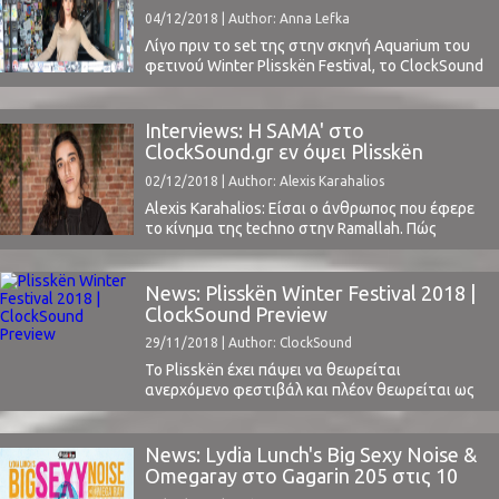
προσκεκλημένους καταξιωμένους και
Festival [gr + eng]
04/12/2018 | Author: Anna Lefka
ταυτόχρονα happening-now καλλιτέχνες, djs και
παραγωγούς, σε ένα ...
Λίγο πριν το set της στην σκηνή Aquarium του
φετινού Winter Plisskën Festival, το ClockSound
συνομίλησε με την DEBONAIR. Η εκλεκτική dj,
είναι ένα από τα ιδρυτικά στελέχη του
επιδραστικού λονδρεζικου ραδιοφωνικού
Interviews: Η SAMA' στο
σταθμού NTS και είναι γνωστή για την
ClockSound.gr εν όψει Plisskën
ικανότητά της να αναμιγνύει στα sets της
Festival (gr + eng)
02/12/2018 | Author: Alexis Karahalios
κομμάτια από ετεροκλητα μουσικά ...
Alexis Karahalios: Είσαι ο άνθρωπος που έφερε
το κίνημα της techno στην Ramallah. Πώς
άρχισαν όλα; Πόσο εύκολο ήταν για ένα κορίτσι
της Παλαιστίνης που υποφέρει, να είναι
πρωτοπόρος ενός τέτοιου κινήματος;SAMA’:
News: Plisskën Winter Festival 2018 |
Όλα άρχισαν με μία αποτυχία, όπως γίνεται
ClockSound Preview
συνήθως. Γνώρισα όμως μία γυναίκα, την Fidaa,
29/11/2018 | Author: ClockSound
η οποία έστρωσε τον ...
Το Plisskën έχει πάψει να θεωρείται
ανερχόμενο φεστιβάλ και πλέον θεωρείται ως
ένα από τα κορυφαία, στο είδος του, στην
Ευρώπη. Δεν είναι τυχαίο άλλωστε ότι είναι
υποψήφιο στα "European Festival Awards", στις
News: Lydia Lunch's Big Sexy Noise &
κατηγορίες "Best Small Festival" και "Best Indoor
Omegaray στο Gagarin 205 στις 10
Festival" (μπορείτε να ψηφίσετε εδώ),
Νοεμβρίου