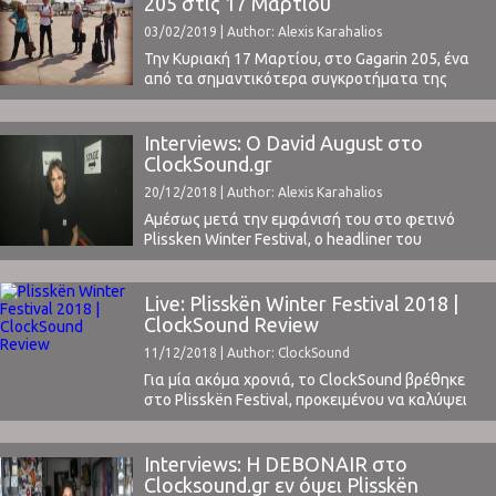
205 στις 17 Μαρτίου
03/02/2019 | Author: Alexis Karahalios
Την Κυριακή 17 Μαρτίου, στο Gagarin 205, ένα
από τα σημαντικότερα συγκροτήματα της
νεοψυχεδελικής rock σκηνής, οι Wooden Shjips,
επιστρέφει στην Αθήνα για μία από τις
σημαντικότερες συναυλίες της χρονιάς.Ο ήχος
Interviews: Ο David August στο
τους είναι ένα πάντρεμα garage, space και
ClockSound.gr
psych rock, με 60’s krautrock στοιχεία. Οι
20/12/2018 | Author: Alexis Karahalios
υπνωτικοί ρυθμοί, οι trippy μελωδίες ...
Αμέσως μετά την εμφάνισή του στο φετινό
Plissken Winter Festival, ο headliner του
φεστιβάλ και μία από τις σπουδαιότερες
μορφές του σύγχρονου ηλεκτρονικού ήχου, ο
David August, έδωσε στο ClockSound μια εκτενή
Live: Plisskën Winter Festival 2018 |
συνέντευξη, την οποία μπορείτε να διαβάσετε
ClockSound Review
παρακάτω: Alexis Karahalios: Το Plissken
11/12/2018 | Author: ClockSound
θεωρείται πλέον ένα από τα κορυφαία indoor
festivals ...
Για μία ακόμα χρονιά, το ClockSound βρέθηκε
στο Plisskën Festival, προκειμένου να καλύψει
ένα από τα κορυφαία festivals που συμβαίνουν
στην χώρα μας. Στο φετινό χειμερινό Plisskën,
οι σκηνές ήταν δύο και το focus αποκλειστικά
Interviews: H DEBONAIR στο
στην ηλεκτρονική μουσική. Με
Clocksound.gr εν όψει Plisskën