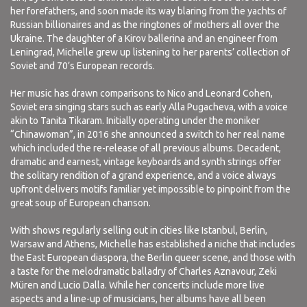
her forefathers, and soon made its way blaring from the yachts of
Russian billionaires and as the ringtones of mothers all over the
Ukraine. The daughter of a Kirov ballerina and an engineer from
Leningrad, Michelle grew up listening to her parents’ collection of
Soviet and 70’s European records.
Her music has drawn comparisons to Nico and Leonard Cohen,
Soviet era singing stars such as early Alla Pugacheva, with a voice
akin to Tanita Tikaram. Initially operating under the moniker
“Chinawoman”, in 2016 she announced a switch to her real name
which included the re-release of all previous albums. Decadent,
dramatic and earnest, vintage keyboards and synth strings offer
the solitary rendition of a grand experience, and a voice always
upfront delivers motifs familiar yet impossible to pinpoint from the
great soup of European chanson.
With shows regularly selling out in cities like Istanbul, Berlin,
Warsaw and Athens, Michelle has established a niche that includes
the East European diaspora, the Berlin queer scene, and those with
a taste for the melodramatic balladry of Charles Aznavour, Zeki
Müren and Lucio Dalla. While her concerts include more live
aspects and a line-up of musicians, her albums have all been