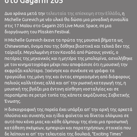
στο Gagarin 205
Δυο χρόνια μετά την
τελευταία της επίσκεψη στην Ελλάδα
, η
Michelle Gurevich με νέο υλικό θα δώσει μια μοναδική συναυλία
στις 17 Μαΐου στο Gagarin 205 Live Music Space, σε μια
διοργάνωση του Plisskën Festival.
Η Michelle Gurevich έκανε τα πρώτα της μουσικά βήματα ως
Chinawoman, όνομα που της δόθηκε βιαστικά και τελικά δεν της
ταίριαξε. Μεγαλωμένη στον Καναδά από Ρώσους γονείς, ο
πατέρας της μηχανικός και η μητέρα της μπαλαρίνα, ασχολήθηκε
με τον κινηματογράφο μέχρι που αποφάσισε ότι η μουσική την
εκφράζει καλύτερα. Ξεκίνησε και συνέχισε να γράφει τα
τραγούδια της μόνη της και όντας επηρεασμένη από διάφορους
παλιούς καλλιτέχνες αλλά και απ’ την ρωσική καταγωγή της, η
μουσική της βγάζει μια έντονη αίσθηση νοσταλγίας και σε
παραπέμπει σε ρετρό τοπία της κάποτε ακμάζουσας Σοβιετικής
Ένωσης.
Η δισκογραφική της πορεία έχει υπάρξει απ’ την αρχή της αρκετά
πλούσια και συνεπής και η ίδια φαίνεται να δίνεται ολόψυχα σε
αυτό που κάνει μιας και κάθε άλμπουμ της είναι μια προσωπική
κατάθεση σκέψεων, εμπειριών και παρατηρήσεων, στοιχεία που
δε λείπουν κι απ’ την τελευταία της δουλειά, "Exciting Times"