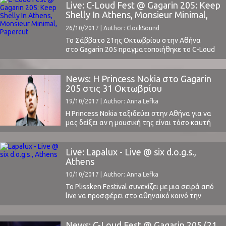
“Compassion” (διαβάστε την κριτική μας εδώ).
Live: C-Loud Fest @ Gagarin 205: Keep
Ένας πρακτικός αλλά και αρκετά
Shelly In Athens, Monsieur Minimal,
ατμοσφαιρικός χώρος (Village Underground),
Papercut
26/10/2017 | Author: ClockSound
μια γενική αποδοχή του κοινού μέσω ενός sold ...
Το Σάββατο 21ης Οκτωβρίου στην Αθήνα
στο Gagarin 205 πραγματοποιήθηκε το C-Loud
Fest, μια διοργάνωση με διαλεγμένο line-up από
την εγχώρια μουσική σκηνή. Το ClockSound, εκ
των χορηγών επικοινωνίας του φεστιβάλ,
News: Η Princess Nokia στο Gagarin
βρέθηκε στο φεστιβάλ για να καλύψει και να
205 στις 31 Oκτωβρίου
σας μεταφέρει τις εντυπώσεις του φεστιβάλ,
19/10/2017 | Author: Anna Lefka
στη νέα αυτή προσπάθεια της Cooking Brass. Οι
πόρτες του φεστιβάλ άνοιξαν ...
H Princess Nokia ταξιδεύει στην Αθήνα για να
μας δείξει αν η μουσική της είναι τόσο καυτή
όσο οι σούπες που πετάει σε ρατσιστές στο
μετρό της Νέας Υόρκης.Η Νεοϋορκέζα ράπερ με
την άφρο-πορτορικανή καταγωγή έρχεται στην
Live: Lapalux - Live @ six d.o.g.s.,
χώρα μας στο αποκορύφωμα του διαρκώς
Athens
κλιμακώμενου hype που την ακολουθεί την
10/10/2017 | Author: Anna Lefka
τελευταία ...
Το Plissken Festival συνεχίζει με μια σειρά από
live να προσφέρει στο αθηναϊκό κοινό την
δυνατότητα να παρακολουθήσει με πολύ
οικονομικό εισιτήριο, κορυφαίους καλλιτέχνες
της παγκόσμιας μουσικής σκηνής του τώρα,
News: C-Loud Fest @ Gagarin 205 (21