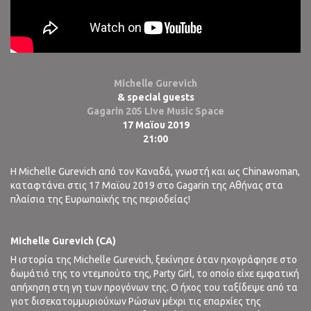
Michelle Gurevich
& special guests
Gagarin 205 LIve Music Space
17 Μαϊου 2019
21:00
Η Michelle Gurevich από τον Καναδά, γνωστή και ως Chinawoman,
καταφτάνει στις 17 Μαϊου 2019 στο Gagarin της Αθήνας στα
πλαίσια της Ευρωπαϊκής της περιοδείας!
Michelle Gurevich (CA)
Η ιστορία της Michelle Gurevich, ξεκίνησε όταν ηχογράφησε στο
δωμάτιό της το ντεμπούτο της, Party Girl, το οποίο είχε εμφατική
απήχηση στη γη των προγόνων της. Ο ήχος του ταξίδεψε από τα
γιοτ δισεκατομμυριούχων Ρώσων μέχρι τις επαρχίες της