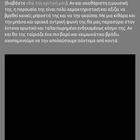
(διαβάστε
εδώ την κριτική μας
). Αν και ακαθόριστη η μουσική
της, η παρουσία της είναι πολύ χαρακτηριστική και αξίζει να
βρεθεί κανείς μπροστά της και να την ακούσει. Με μια κιθάρα και
την μπάσα και οριακά αντρική φωνή της θα μας παρασύρει στον
έντονα ερωτικό και ταλαιπωρημένο ενδεχομένως κόσμο της. Αν
και θα της ταίριαζε ένα πιο βαρύ και χειμωνιάτικο βράδυ,
ανυπομονούμε να την απολαύσουμε σύντομα από κοντά.