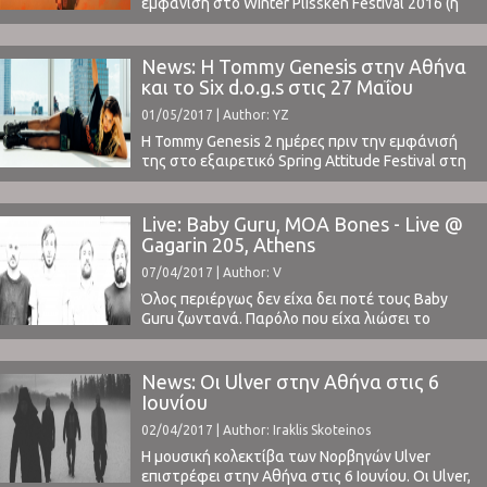
εμφανιση στο Winter Plissken Festival 2016 (η
κριτική μας εδώ), o Forest Swords επιστρέφει
στην Αθήνα για ακόμα ένα μυσταγωγικό live,
στις 27 Οκτωβρίου, στη σκηνή του six d.o.g.s.Ο
News: Η Tommy Genesis στην Αθήνα
ραγδαία ανερχόμενος παραγωγός από το
και το Six d.o.g.s στις 27 Μαΐου
Liverpool, κυκλοφόρησε πριν από λίγους μήνες
01/05/2017 | Author: YZ
το εκπληκτικό νέο άλμπουμ ...
Η Tommy Genesis 2 ημέρες πριν την εμφάνισή
της στο εξαιρετικό Spring Attitude Festival στη
Ρώμη θα βρεθεί στην Αθήνα και το Six d.o.g.s
στις 27 Μαΐου.Η ανερχόμενη Καναδή από το
Βανκούβερ έχει εισαγει ένα δικό της ξεχωριστό
Live: Baby Guru, MOA Bones - Live @
hip hop στυλ το οποίο η ίδια
Gagarin 205, Athens
αποκαλεί φετιχιστικό.Διαβάστε την αναλυτική
07/04/2017 | Author: V
ανακοίνωση της ...
Όλος περιέργως δεν είχα δει ποτέ τους Baby
Guru ζωντανά. Παρόλο που είχα λιώσει το
Marginalia λίγα χρόνια πριν. Παρόλο που έλεγα
“αυτή τη φορά δεν τους χάνω”, όποτε έκαναν
κάποιο live.Την Πέμπτη όμως 30 Μαρτίου
News: Οι Ulver στην Αθήνα στις 6
ήμασταν στο Gagarin.Ο βασικότερος λόγος;Η
Ιουνίου
κυκλοφορία του Baby Guru IV. Η πιο ποιοτική
02/04/2017 | Author: Iraklis Skoteinos
δουλειά ...
Η μουσική κολεκτίβα των Νορβηγών Ulver
επιστρέφει στην Αθήνα στις 6 Ιουνίου. Οι Ulver,