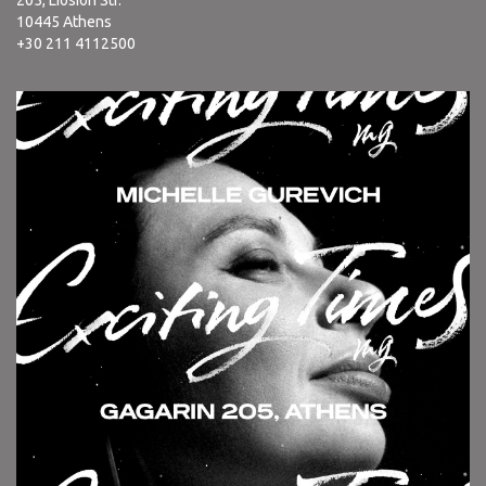
205, Liosion Str.
10445 Athens
+30 211 4112500