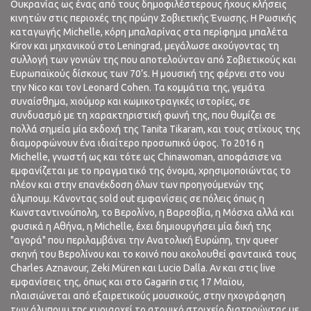
Ουκρανίας ως ένας από τους δημοφιλέστερους ήχους κλήσεις
κινητών στις περιοχές της πρώην Σοβιετικής Ένωσης. Η Ρωσικής
καταγωγής Michelle, κόρη μπαλαρίνας στα περίφημα μπαλέτα
Kirov και μηχανικού στο Leningrad, μεγάλωσε ακούγοντας τη
συλλογή των γονιών της που αποτελούνταν από Σοβιετικούς και
Ευρωπαϊκούς δίσκους των 70’s. Η μουσική της φέρνει στο νου
την Nico και τον Leonard Cohen. Τα κομμάτια της, γεμάτα
συναίσθημα, χιούμορ και κωμικοτραγικές ιστορίες, σε
συνδυασμό με τη χαρακτηριστική φωνή της, που θυμίζει σε
πολλά σημεία μία εκδοχή της Tanita Tikaram, και τους στίχους της
διαμορφώνουν ένα ιδιαίτερο προσωπικό ύφος. Το 2016 η
Michelle, γνωστή ως και τότε ως Chinawoman, αποφάσισε να
εμφανίζεται με το πραγματικό της όνομα, χρησιμοποιώντας το
πλέον και στην επανέκδοση όλων των προηγούμενών της
άλμπουμ. Κάνοντας sold out εμφανίσεις σε πόλεις όπως η
Κωνσταντινούπολη, το Βερολίνο, η Βαρσοβία, η Μόσχα αλλά και
φυσικά η Αθήνα, η Michelle, έχει δημιουργήσει μία δική της
"αγορά" που περιλαμβάνει την Ανατολική Ευρώπη, την queer
σκηνή του Βερολίνου και το κοινό που ακολουθεί φανταικά τους
Charles Aznavour, Zeki Müren και Lucio Dalla. Αν και στις live
εμφανίσεις της, όπως και στο Gagarin στις 17 Μαϊου,
πλαισιώνεται από εξαιρετικούς μουσικούς, στην ηχογράφηση
των άλμπουμ της κυριαρχεί το ατομικό στοιχείο διατηρώντας με