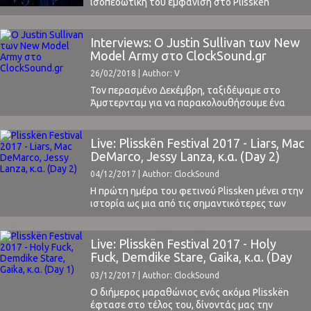
ισοπεδωτική του εμφάνιση στο Plissken
Festival 2017 με τους Liars, έδωσε μια
απολαυστική συνέντευξη στον συντάκτη του
ClockSound Αλέξη Καραχάλιο. Οι ερωτήσεις
Interviews: Ο Justin Sullivan των New
διαμορφώθηκαν σε συνεργασία με την Anna
Model Army στο ClockSound.gr
Lefka. Διαβάστε τι μας είπε: Alexis Karahalios: Το
26/02/2018 | Author: V
Plissken θεωρείται ένα από τα κορυφαία
εναλλακτικά χειμερινά φεστιβάλ της ...
Τον περασμένο Δεκέμβρη, ταξιδέψαμε στο
Άμστερνταμ για να παρακολουθήσουμε ένα
από τα 5 συνολικά «εορταστικά» live που
αποφάσισαν να κάνουν οι New Model Army. Μία
μοναδική εμπειρία, με τους ίδιους να βρίσκονται
Live: Plisskën Festival 2017 - Liars, Mac
στη σκηνή για 3 ώρες, παίζοντας κομμάτια από
DeMarco, Jessy Lanza, κ.α. (Day 2)
όλη την καριέρα τους. Κομμάτια που δεν έχουν
04/12/2017 | Author: ClockSound
ακουστεί ζωντανά ...
Η πρώτη ημέρα του φετινού Plissken μένει στην
ιστορία ως μια από τις σημαντικότερες των
τελευταίων χρόνων στη χώρα μας σε επίπεδο
φεστιβάλ.Ήταν σε τέτοιο σημείο ο πήχης που
θα ήταν αδύνατο και η 2η να κινηθεί στο ίδιο
Live: Plisskën Festival 2017 - Holy
επίπεδο, κατάφερε όμως να μας παραδώσει το
Fuck, Demdike Stare, Gaika, κ.α. (Day
πιο σημαντικό live του 2-μέρου ...
1)
03/12/2017 | Author: ClockSound
Ο διήμερος μαραθώνιος ενός ακόμα Plisskën
έφτασε στο τέλος του, δίνοντάς μας την