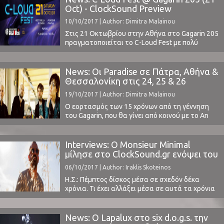
από ένα ευρύ φάσμα μουσικών ειδών, την
Oct) - ClockSound Preview
στιγμή που βρίσκονται στην πιο δημιουργική
10/10/2017 | Author: Dimitra Malainou
φάση της καριέρας τους. Κάτι που αναμφίβολα
...
Στις 21 Οκτωβρίου στην Αθήνα στο Gagarin 205
πραγματοποιείται το C-Loud Fest με πολύ
προσεκτικά διαλεγμένο line-up από την εγχώρια
μουσική σκηνή. Το ClockSound, εκ των χορηγών
επικοινωνίας του φεστιβάλ, θα βρεθεί στο
News: Οι Paradise σε Πάτρα, Αθήνα &
φεστιβάλ για να καλύψει αυτήν την πολύ
Θεσσαλονίκη στις 24, 25 & 26
ενδιαφέρουσα σύνθεση και να σας μεταφέρει
Νοεμβρίου
19/10/2017 | Author: Dimitra Malainou
το κλίμα αυτής της νέας προσπάθειας
της Cooking Brass. ...
Ο εορτασμός των 15 χρόνων από τη γέννηση
του Gagarin, που θα γίνει από κοινού με το An
Club για τα 30 χρόνια πορείας του, στάθηκε
αφορμή για ένα μίνι φεστιβάλ που θα λάβει
χώρα στο Gagarin από την Πέμπτη 23 έως και
Interviews: Ο Monsieur Minimal
την Κυριακή 26 Νοεμβρίου. Το τετραήμερο αυτό
μίλησε στο ClockSound.gr ενόψει του
...
C-Loud Fest
06/10/2017 | Author: Iraklis Skoteinos
Η.Σ.: Πέμπτος δίσκος μέσα σε σχεδόν δέκα
χρόνια. Τι έχει αλλάξει μέσα σε αυτά τα χρόνια
και πώς σε έχει επηρεάσει;Monsieur Minimal: Ναι
πέρασαν σχεδόν 10 χρόνια. Άλλαξαν πολλά
στην καθημερινότητα μου, από τον τόπο που
News: Ο Lapalux στο six d.o.g.s. την