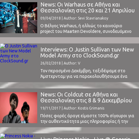
News: Οι Warhaus σε Αθήνα και
Θεσσαλονίκη στις 20 και 21 Απριλίου
09/04/2018 | Author: Sevi Stavrianakoy
O Βέλγος Warhaus, ή αλλιώς το καινούριο
project του Maarten Devoldere, συνοδευόμενο
από τα φωνητικά της Sylvie Kreusch - οι οποίοι
είναι και ζευγάρι - ξεκίνησε τη μουσική του
πορεία το 2016, έχοντας πειραματιστεί αρκετά
Interviews: Ο Justin Sullivan των New
στο χώρο της μουσικής, βλ. Balthazar.Το
Model Army στο ClockSound.gr
κόνσεπτ του φιλόδοξου Maarten ήταν να
26/02/2018 | Author: V
δημιουργήσει ένα αριστούργημα, ...
Τον περασμένο Δεκέμβρη, ταξιδέψαμε στο
Άμστερνταμ για να παρακολουθήσουμε ένα
από τα 5 συνολικά «εορταστικά» live που
αποφάσισαν να κάνουν οι New Model Army. Μία
μοναδική εμπειρία, με τους ίδιους να βρίσκονται
News: Οι Coldcut σε Αθήνα και
στη σκηνή για 3 ώρες, παίζοντας κομμάτια από
Θεσσαλονίκη στις 8 & 9 Δεκεμβρίου
όλη την καριέρα τους. Κομμάτια που δεν έχουν
19/11/2017 | Author: Kostis Grimanis
ακουστεί ζωντανά ...
Πόσες φορές άραγε είμαστε 100% σίγουροι για
την αυθεντικότητα μιας πληροφορίας ή την
προέλευσή της; Για τον/την πραγματικό
δημιουργό μιας ταινίας, ενός soundtrack ή ενός
κομματιού; Ή πόσες φορές ανακαλύπτουμε για