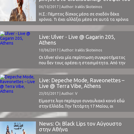
...
C-Loud Fest
06/10/2017 | Author: Iraklis Skoteinos
Η.Σ.: Πέμπτος δίσκος μέσα σε σχεδόν δέκα
χρόνια. Τι έχει αλλάξει μέσα σε αυτά τα χρόνια
και πώς σε έχει επηρεάσει;Monsieur Minimal: Ναι
πέρασαν σχεδόν 10 χρόνια. Άλλαξαν πολλά
στην καθημερινότητα μου, από τον τόπο που
Live: Ulver - Live @ Gagarin 205,
κατοικώ πλέον και τους ανθρώπους που
Athens
συναναστρέφομαι μέχρι το ότι η μουσική πλέον
10/06/2017 | Author: Iraklis Skoteinos
είναι ...
Οι Ulver είναι μία περίπτωση συγκροτήματος
που δεν τους αρέσει η στασιμότητα. Από την
ίδρυσή τους, το 1993, έχουν κάνει τουλάχιστον
τρεις μεγάλες μεταστροφές στον ήχο τους.
Αυτό έχει ως αποτέλεσμα να είναι αρκετά
Live: Depeche Mode, Raveonettes –
δύσκολο να έχουν φανατικούς οπαδούς που να
Live @ Terra Vibe, Athens
τους ακολουθούν πιστά σε όλη τη μουσική τους
23/05/2017 | Author: V
καριέρα, ...
Είμαστε λιγο περίεργο συναυλιακό κοινό εδώ
στην Ελλάδα.Την Τετάρτη 17 Μαίου, οι
Depeche Mode έπαιζαν στο Terra Vibe.
Αναμφισβήτητα το μεγαλύτερο όνομα που
επισκέπτεται τη χώρα μας φέτος, ξαφνικά
News: Οι Black Lips τον Αύγουστο
γίνεται πολύ λιγότερο σημαντικό επειδή (1)
στην Αθήνα
έχουν ξανάρθει μερικές φορές και (2) η