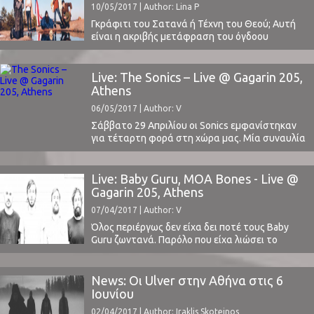
10/05/2017 | Author: Lina P
πρόγνωση έδειχνε βροχή. Ειδικά για το
τελευταίο διάβασα ...
Γκράφιτι του Σατανά ή Τέχνη του Θεού; Αυτή
είναι η ακριβής μετάφραση του όγδοου
άλμπουμ των Black Lips που κυκλοφόρησε τις
πρώτες μέρες του Μαΐου 2017. Δεν έχουμε
προλάβει ακόμη να «μελετήσουμε» το
Live: The Sonics – Live @ Gagarin 205,
"Satan's Graffiti or God’s Art?" των Black Lips,
Athens
όμως ποντάρουμε στην ανανεωμένη τους
06/05/2017 | Author: V
σύνθεση αλλά και στη συμβολή του Sean
Lennon, που ...
Σάββατο 29 Απριλίου οι Sonics εμφανίστηκαν
για τέταρτη φορά στη χώρα μας. Μία συναυλία
που προσωπικά περίμενα με μεγάλη
ανυπομονησία από την πρώτη στιγμή της
ανακοίνωσής της.Θυμάμαι ακόμα τις τρεις
Live: Baby Guru, MOA Bones - Live @
προηγούμενες φορές στο Gagarin 205 που
Gagarin 205, Athens
αποφάσισα να μην παρευρεθώ. Σε μία
07/04/2017 | Author: V
κατάσταση άρνησης για το πιθανό θέαμα μιας
μπάντας ...
Όλος περιέργως δεν είχα δει ποτέ τους Baby
Guru ζωντανά. Παρόλο που είχα λιώσει το
Marginalia λίγα χρόνια πριν. Παρόλο που έλεγα
“αυτή τη φορά δεν τους χάνω”, όποτε έκαναν
κάποιο live.Την Πέμπτη όμως 30 Μαρτίου
News: Οι Ulver στην Αθήνα στις 6
ήμασταν στο Gagarin.Ο βασικότερος λόγος;Η
Ιουνίου
κυκλοφορία του Baby Guru IV. Η πιο ποιοτική
02/04/2017 | Author: Iraklis Skoteinos