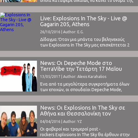
οποία κατάφερε δικαίως να κάνει το όνομά της
γνωστό και να προκαλέσει αίσθηση στη
μουσική σκηνή της χώρας. Η ποιότητα των
μέχρι τώρα EPs/Singles που έχουν
Live: Explosions In The Sky - Live @
κυκλοφορήσει και των live εμφανίσεών τους
Gagarin 205, Athens
έχουν δημιουργήσει αρκετά ανεβασμένες
26/10/2016 | Author: E.G.
προσδοκίες για το πρώτο ολοκληρωμένο
δισκογραφικό ...
Δίδαγμα: Όταν μια μπάντα του βεληνεκούς
των Explosions In The Sky μας επισκέπτεται 2
φορές στην Αθήνα πρέπει να τους βλέπουμε και
τις 2 φορές.Αυτό.-Κλασική εφαρμογή του
"θεωρήματος" οι εμφανίσεις των Radiohead το
News: Οι Depeche Mode στο
2000 στο Λυκαβηττό... Explosions In The Sky -
TerraVibe την Τετάρτη 17 Μαΐου
Live @ Gagarin 205, Athens (Day 1) Το Σάββατο η
13/05/2017 | Author: Alexis Karahalios
προθέρμανση σε ένα ...
Ένα από τα μεγαλύτερα συγκροτήματα όλων
των εποχών, οι σπουδαίοι Depeche Mode,
επιστρέφουν στην Αθήνα, παράλληλα με την
κυκλοφορία του νέου του άλμπου "Spirit" μέσα
στο 2017 (διαβάστε την κριτική μας
News: Οι Explosions In The Sky σε
εδώ)Οι αγαπημένοι στη χώρα μας Raveonettes
Αθήνα και Θεσσαλονίκη τον
θα ανοίξουν τη συναυλία τους στην Αθήνα,
Οκτώβριο
04/04/2016 | Author: YZ
γεγονός που αποτελεί έναν επιπλεόν λόγο να ...
Οι φοβεροί και τρομεροί post -
rockers Explosions In The Sky θα έρθουν στην