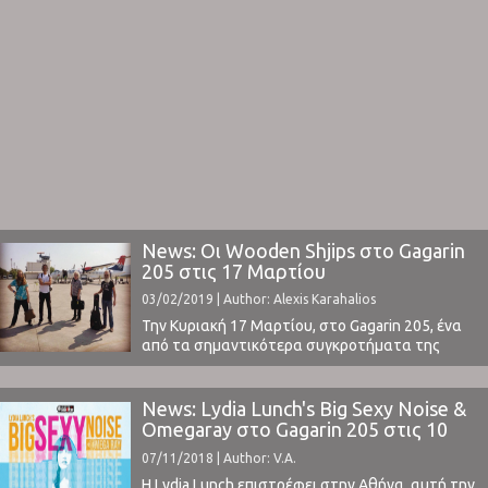
News: Οι Wooden Shjips στο Gagarin
205 στις 17 Μαρτίου
03/02/2019 | Author: Alexis Karahalios
Την Κυριακή 17 Μαρτίου, στο Gagarin 205, ένα
από τα σημαντικότερα συγκροτήματα της
νεοψυχεδελικής rock σκηνής, οι Wooden Shjips,
επιστρέφει στην Αθήνα για μία από τις
σημαντικότερες συναυλίες της χρονιάς.Ο ήχος
News: Lydia Lunch's Big Sexy Noise &
τους είναι ένα πάντρεμα garage, space και
Omegaray στο Gagarin 205 στις 10
psych rock, με 60’s krautrock στοιχεία. Οι
Νοεμβρίου
07/11/2018 | Author: V.A.
υπνωτικοί ρυθμοί, οι trippy μελωδίες ...
Η Lydia Lunch επιστρέφει στην Αθήνα, αυτή την