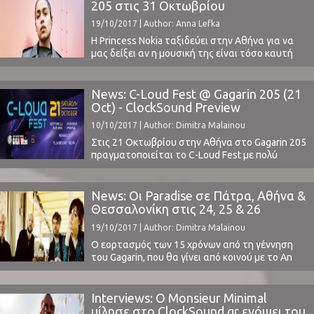
βρέθηκε στο φεστιβάλ για να καλύψει και να
205 στις 31 Oκτωβρίου
σας μεταφέρει τις εντυπώσεις του φεστιβάλ,
19/10/2017 | Author: Anna Lefka
στη νέα αυτή προσπάθεια της Cooking Brass. Οι
πόρτες του φεστιβάλ άνοιξαν ...
H Princess Nokia ταξιδεύει στην Αθήνα για να
μας δείξει αν η μουσική της είναι τόσο καυτή
όσο οι σούπες που πετάει σε ρατσιστές στο
μετρό της Νέας Υόρκης.Η Νεοϋορκέζα ράπερ με
την άφρο-πορτορικανή καταγωγή έρχεται στην
News: C-Loud Fest @ Gagarin 205 (21
χώρα μας στο αποκορύφωμα του διαρκώς
Oct) - ClockSound Preview
κλιμακώμενου hype που την ακολουθεί την
10/10/2017 | Author: Dimitra Malainou
τελευταία ...
Στις 21 Οκτωβρίου στην Αθήνα στο Gagarin 205
πραγματοποιείται το C-Loud Fest με πολύ
προσεκτικά διαλεγμένο line-up από την εγχώρια
μουσική σκηνή. Το ClockSound, εκ των χορηγών
επικοινωνίας του φεστιβάλ, θα βρεθεί στο
News: Οι Paradise σε Πάτρα, Αθήνα &
φεστιβάλ για να καλύψει αυτήν την πολύ
Θεσσαλονίκη στις 24, 25 & 26
ενδιαφέρουσα σύνθεση και να σας μεταφέρει
Νοεμβρίου
19/10/2017 | Author: Dimitra Malainou
το κλίμα αυτής της νέας προσπάθειας
της Cooking Brass. ...
Ο εορτασμός των 15 χρόνων από τη γέννηση
του Gagarin, που θα γίνει από κοινού με το An
Club για τα 30 χρόνια πορείας του, στάθηκε
αφορμή για ένα μίνι φεστιβάλ που θα λάβει
χώρα στο Gagarin από την Πέμπτη 23 έως και
Interviews: Ο Monsieur Minimal
την Κυριακή 26 Νοεμβρίου. Το τετραήμερο αυτό
μίλησε στο ClockSound.gr ενόψει του