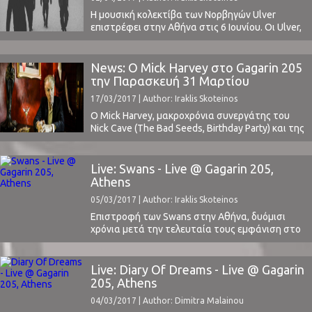
δουλειά ...
Η μουσική κολεκτίβα των Νορβηγών Ulver
επιστρέφει στην Αθήνα στις 6 Ιουνίου. Οι Ulver,
ενεργοί με διαφορετικές μορφές από το 1993
έχουν κυκλοφορήσει 13 album και έχουν
πειραματιστεί με πολλά μουσικά είδη, από το
News: Ο Mick Harvey στο Gagarin 205
Black Metal της πρώτης τους εποχής,
την Παρασκευή 31 Μαρτίου
περνώντας στην πορεία σε πιο folk μονοπάτια,
17/03/2017 | Author: Iraklis Skoteinos
αλλά και σε ...
O Mick Harvey, μακροχρόνια συνεργάτης του
Nick Cave (The Bad Seeds, Birthday Party) και της
PJ Harvey, μετά την κυκλοφορία του τελευταίου
του album "Intoxicated Woman", θα εμφανιστεί
στο Gagarin 205 την Παρασκευή 31 Μαρτίου,
Live: Swans - Live @ Gagarin 205,
παρουσιάζοντας έργα του Serge Gainsbourg. Η
Athens
ιδιαίτερη σχέση του Mick Harvey με το έργο του
05/03/2017 | Author: Iraklis Skoteinos
Gainsbourg ...
Επιστροφή των Swans στην Αθήνα, δυόμισι
χρόνια μετά την τελευταία τους εμφάνιση στο
Winter Plissken Festival το Δεκέμβρη του 2014,
με μία εξαιρετική κυκλοφορία το 2016 ("The
Glowing Man", μπορείτε να διαβάσετε το review
Live: Diary Of Dreams - Live @ Gagarin
μας εδώ).Αγαπημένο συγκρότημα τόσο για το
205, Athens
ClockSound (εμφανίστηκε τόσο στη λίστα μας
04/03/2017 | Author: Dimitra Malainou
με τα καλύτερα album ...