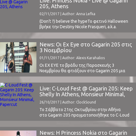
Live: Princess Nokia - Live @ Gagarin
πρώτη φορά έναν μουσικό, μία μπάντα, ένα
205, Athens
συνθέτη μέσα από ένα φιλμ, ένα βιντεοπαιχνίδι,
02/11/2017 | Author: Anna Lefka
ένα άλλο μουσικό κομμάτι ή ...
(Don’t ?) believe the hypeΤο φετινό Halloween
βρήκε την Destiny Nicole Frasqueri, a.k.a.
Princess Nokia, μακριά από την αγαπημένη της
Νέα Υόρκη και πάνω στην σκηνή του
κατάμεστου Gagarin 205. Κάτι που δεν την
News: Οι Ex Eye στο Gagarin 205 στις
εμπόδισε να τιμήσει τα έθιμα της πατρίδας της
3 Νοεμβρίου
και να εμφανιστεί μεταμφιεσμένη ως Lola
01/11/2017 | Author: Alexis Karahalios
Bunny από ...
Οι EX EYE το βράδυ της Παρασκευής 3
Νοεμβρίου θα φτιάξουν στο Gagarin 205 μια
εξαιρετικά πολύπλοκη και ταυτόχρονα
δραματικά όμορφη και υποβλητική
ατμόσφαιρα, που θα ξεπεράσει τις συνήθεις
Live: C-Loud Fest @ Gagarin 205: Keep
προσδοκίες και θα οδηγήσει τους θεατές σε
Shelly In Athens, Monsieur Minimal,
ένα αχαρτογράφητο ταξίδι προς την καθολική
Papercut
26/10/2017 | Author: ClockSound
υπέρβαση.Οι EX EYE φτιάχνουν μουσική που
έχει δύναμη, έλεγχο, ...
Το Σάββατο 21ης Οκτωβρίου στην Αθήνα
στο Gagarin 205 πραγματοποιήθηκε το C-Loud
Fest, μια διοργάνωση με διαλεγμένο line-up από
την εγχώρια μουσική σκηνή. Το ClockSound, εκ
των χορηγών επικοινωνίας του φεστιβάλ,
News: Η Princess Nokia στο Gagarin