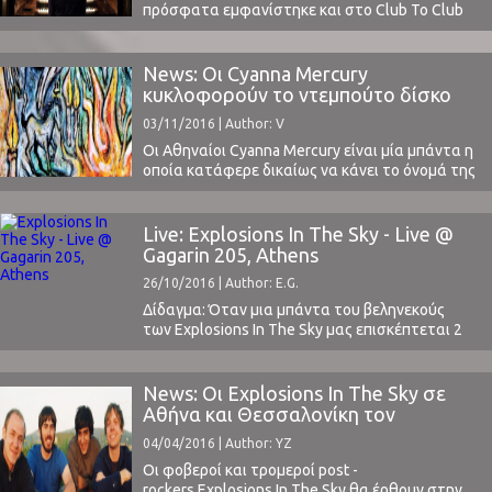
πρόσφατα εμφανίστηκε και στο Club To Club
Festival στο Τορίνο θα εμφανιστεί στην Αθήνα
και το Gagarin στις 10 Δεκεμβρίου. ⁪ Διαβάστε
την ανακοίνωση της παραγωγής για την
News: Οι Cyanna Mercury
εμφάνισή της και για τα εισιτήρια: ANNA VON
κυκλοφορούν το ντεμπούτο δίσκο
HAUSSWOLFF - ΣΑΒΒΑΤΟ 10 ΔΕΚΕΜΒΡΙΟΥ Τιμή
τους
03/11/2016 | Author: V
εισιτηρίου: προπώληση 18 ευρώ, ταμείο 20
ευρώ ...
Οι Αθηναίοι Cyanna Mercury είναι μία μπάντα η
οποία κατάφερε δικαίως να κάνει το όνομά της
γνωστό και να προκαλέσει αίσθηση στη
μουσική σκηνή της χώρας. Η ποιότητα των
μέχρι τώρα EPs/Singles που έχουν
Live: Explosions In The Sky - Live @
κυκλοφορήσει και των live εμφανίσεών τους
Gagarin 205, Athens
έχουν δημιουργήσει αρκετά ανεβασμένες
26/10/2016 | Author: E.G.
προσδοκίες για το πρώτο ολοκληρωμένο
δισκογραφικό ...
Δίδαγμα: Όταν μια μπάντα του βεληνεκούς
των Explosions In The Sky μας επισκέπτεται 2
φορές στην Αθήνα πρέπει να τους βλέπουμε και
τις 2 φορές.Αυτό.-Κλασική εφαρμογή του
"θεωρήματος" οι εμφανίσεις των Radiohead το
News: Οι Explosions In The Sky σε
2000 στο Λυκαβηττό... Explosions In The Sky -
Αθήνα και Θεσσαλονίκη τον
Live @ Gagarin 205, Athens (Day 1) Το Σάββατο η
Οκτώβριο
04/04/2016 | Author: YZ
προθέρμανση σε ένα ...
Οι φοβεροί και τρομεροί post -
rockers Explosions In The Sky θα έρθουν στην