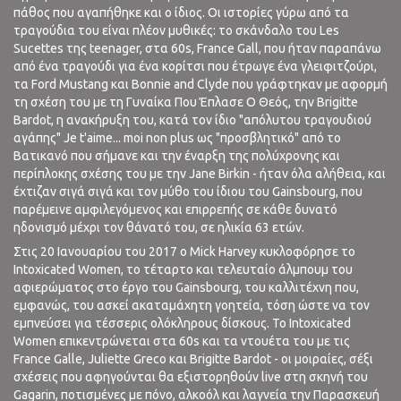
πάθος που αγαπήθηκε και ο ίδιος. Οι ιστορίες γύρω από τα
τραγούδια του είναι πλέον μυθικές: το σκάνδαλο του Les
Sucettes της teenager, στα 60s, France Gall, που ήταν παραπάνω
από ένα τραγούδι για ένα κορίτσι που έτρωγε ένα γλειφιτζούρι,
τα Ford Mustang και Bonnie and Clyde που γράφτηκαν με αφορμή
τη σχέση του με τη Γυναίκα Που Έπλασε Ο Θεός, την Brigitte
Bardot, η ανακήρυξη του, κατά τον ίδιο "απόλυτου τραγουδιού
αγάπης" Je t'aime... moi non plus ως "προσβλητικό" από το
Βατικανό που σήμανε και την έναρξη της πολύχρονης και
περίπλοκης σχέσης του με την Jane Birkin - ήταν όλα αλήθεια, και
έχτιζαν σιγά σιγά και τον μύθο του ίδιου του Gainsbourg, που
παρέμεινε αμφιλεγόμενος και επιρρεπής σε κάθε δυνατό
ηδονισμό μέχρι τον θάνατό του, σε ηλικία 63 ετών.
Στις 20 Ιανουαρίου του 2017 ο Mick Harvey κυκλοφόρησε το
Intoxicated Women, το τέταρτο και τελευταίο άλμπουμ του
αφιερώματος στο έργο του Gainsbourg, του καλλιτέχνη που,
εμφανώς, του ασκεί ακαταμάχητη γοητεία, τόση ώστε να τον
εμπνεύσει για τέσσερις ολόκληρους δίσκους. Το Intoxicated
Women επικεντρώνεται στα 60s και τα ντουέτα του με τις
France Galle, Juliette Greco και Brigitte Bardot - οι μοιραίες, σέξι
σχέσεις που αφηγούνται θα εξιστορηθούν live στη σκηνή του
Gagarin, ποτισμένες με πόνο, αλκοόλ και λαγνεία την Παρασκευή