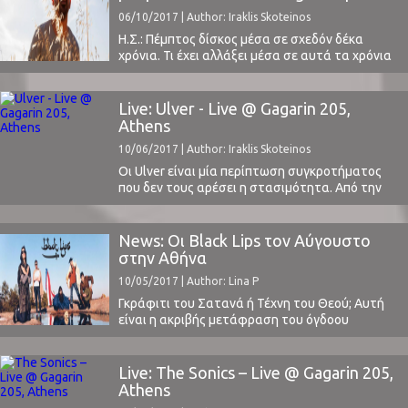
...
C-Loud Fest
06/10/2017 | Author: Iraklis Skoteinos
Η.Σ.: Πέμπτος δίσκος μέσα σε σχεδόν δέκα
χρόνια. Τι έχει αλλάξει μέσα σε αυτά τα χρόνια
και πώς σε έχει επηρεάσει;Monsieur Minimal: Ναι
πέρασαν σχεδόν 10 χρόνια. Άλλαξαν πολλά
στην καθημερινότητα μου, από τον τόπο που
Live: Ulver - Live @ Gagarin 205,
κατοικώ πλέον και τους ανθρώπους που
Athens
συναναστρέφομαι μέχρι το ότι η μουσική πλέον
10/06/2017 | Author: Iraklis Skoteinos
είναι ...
Οι Ulver είναι μία περίπτωση συγκροτήματος
που δεν τους αρέσει η στασιμότητα. Από την
ίδρυσή τους, το 1993, έχουν κάνει τουλάχιστον
τρεις μεγάλες μεταστροφές στον ήχο τους.
Αυτό έχει ως αποτέλεσμα να είναι αρκετά
News: Οι Black Lips τον Αύγουστο
δύσκολο να έχουν φανατικούς οπαδούς που να
στην Αθήνα
τους ακολουθούν πιστά σε όλη τη μουσική τους
10/05/2017 | Author: Lina P
καριέρα, ...
Γκράφιτι του Σατανά ή Τέχνη του Θεού; Αυτή
είναι η ακριβής μετάφραση του όγδοου
άλμπουμ των Black Lips που κυκλοφόρησε τις
πρώτες μέρες του Μαΐου 2017. Δεν έχουμε
προλάβει ακόμη να «μελετήσουμε» το
Live: The Sonics – Live @ Gagarin 205,
"Satan's Graffiti or God’s Art?" των Black Lips,
Athens
όμως ποντάρουμε στην ανανεωμένη τους