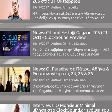
205 στις 31 Oκτωβρίου
σας μεταφέρει τις εντυπώσεις του φεστιβάλ,
19/10/2017 | Author: Anna Lefka
στη νέα αυτή προσπάθεια της Cooking Brass. Οι
πόρτες του φεστιβάλ άνοιξαν ...
H Princess Nokia ταξιδεύει στην Αθήνα για να
μας δείξει αν η μουσική της είναι τόσο καυτή
όσο οι σούπες που πετάει σε ρατσιστές στο
μετρό της Νέας Υόρκης.Η Νεοϋορκέζα ράπερ με
την άφρο-πορτορικανή καταγωγή έρχεται στην
News: C-Loud Fest @ Gagarin 205 (21
χώρα μας στο αποκορύφωμα του διαρκώς
Oct) - ClockSound Preview
κλιμακώμενου hype που την ακολουθεί την
10/10/2017 | Author: Dimitra Malainou
τελευταία ...
Στις 21 Οκτωβρίου στην Αθήνα στο Gagarin 205
πραγματοποιείται το C-Loud Fest με πολύ
προσεκτικά διαλεγμένο line-up από την εγχώρια
μουσική σκηνή. Το ClockSound, εκ των χορηγών
επικοινωνίας του φεστιβάλ, θα βρεθεί στο
News: Οι Paradise σε Πάτρα, Αθήνα &
φεστιβάλ για να καλύψει αυτήν την πολύ
Θεσσαλονίκη στις 24, 25 & 26
ενδιαφέρουσα σύνθεση και να σας μεταφέρει
Νοεμβρίου
19/10/2017 | Author: Dimitra Malainou
το κλίμα αυτής της νέας προσπάθειας
της Cooking Brass. ...
Ο εορτασμός των 15 χρόνων από τη γέννηση
του Gagarin, που θα γίνει από κοινού με το An
Club για τα 30 χρόνια πορείας του, στάθηκε
αφορμή για ένα μίνι φεστιβάλ που θα λάβει
χώρα στο Gagarin από την Πέμπτη 23 έως και
Interviews: Ο Monsieur Minimal
την Κυριακή 26 Νοεμβρίου. Το τετραήμερο αυτό
μίλησε στο ClockSound.gr ενόψει του