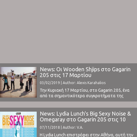
News: Οι Wooden Shjips στο Gagarin
205 στις 17 Μαρτίου
03/02/2019 | Author: Alexis Karahalios
Την Κυριακή 17 Μαρτίου, στο Gagarin 205, ένα
από τα σημαντικότερα συγκροτήματα της
νεοψυχεδελικής rock σκηνής, οι Wooden Shjips,
επιστρέφει στην Αθήνα για μία από τις
σημαντικότερες συναυλίες της χρονιάς.Ο ήχος
News: Lydia Lunch's Big Sexy Noise &
τους είναι ένα πάντρεμα garage, space και
Omegaray στο Gagarin 205 στις 10
psych rock, με 60’s krautrock στοιχεία. Οι
Νοεμβρίου
07/11/2018 | Author: V.A.
υπνωτικοί ρυθμοί, οι trippy μελωδίες ...
Η Lydia Lunch επιστρέφει στην Αθήνα, αυτή την