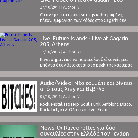
ανακοίνωση Doledrums presentsMARK
27/10/2014 | Author: V
LANEGAN BAND mini tourΠΕΜΠΤΗ 19
ΜΑΡΤΙΟΥ Gagarin Τιμή εισιτηρίου: 20 ευρώ για
Όταν έρχεται η ώρα για την καθιερωμένη,
περιορισμενα εισιτήρια/25 προπώληση/28
πλέον, εμφάνιση των Ρόδες στο Gagarin δεν
πόρτα Παρασκευή 20 Μαρτίου Principal ...
γίνεται να μην πάμε. Η αλήθεια είναι ότι στα live
του Νικήτα Κλιντ ξέρει κανείς ότι εγγυημένα θα
ακούσει πολύ ποιοτική μουσική, θα χορέψει
Live: Future Islands - Live at Gagarin
μέχρι τελικής πτώσεως και θα διασκεδάσει.
205, Athens
Έτσι έγινε όλες τις άλλες φορές ...
12/10/2014 | Author: YZ
Είναι σημαντικό να παρακολουθεί κανείς μια
μπάντα όταν βρίσκεται στο peak της καρίερας
της. Και βέβαια peak δε σημαίνει απαραίτητα
ότι βρίσκεται στην καλύτερη περίοδό της
δημιουργικά, αλλά έναν συνδυασμό
Audio/Video: Νέο κομμάτι και βίντεο
παραγόντων όπως κάποια εμφάνιση σε live ή
από τους Xray και Βέβηλο
στην τηλεόραση κ.α..To 2014 είναι η χρονιά -
06/10/2014 | Author: V
ορόσημο για τους Future Islands. ...
Rock, Metal, Hip Hop, Soul, Funk, Ambient, Disco,
Rockabilly κτλ. Όλα είναι ένα. Είναι
μουσική.Απλά αυτές οι λέξεις υπάρχουν για να
μπορούμε να συνεννοούμαστε μεταξύ μας πιο
γρήγορα. Να μην χρειάζεται να περιγράφουμε
News: Οι Raveonettes για δύο
κάθε φορά αναλυτικά τον ήχο μιας άγνωστης
συναυλίες στην Ελλάδα τον Γενάρη
μπάντας που ανακαλύψαμε στην υποσυνείδητη