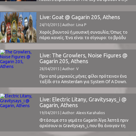
Ελλάδα τον ερχόμενο Οκτώβριο για τρεις
εμφανίσεις σε Αθήνα και Θεσσαλονίκη.Οπως
και έχουν αναρτήσει στο επίσημο site τους, θα
Live: Goat @ Gagarin 205, Athens
εμφανιστούν στο Principal Club Theater στη
24/10/2015 | Author: Lina P
Θεσσαλονίκη στις 14 Οκτωβρίου και στις 15 και
16 του ίδιου μήνα στο Gagarin ...
Χορός βουντού ή μουσική συναυλία; Όπως το
πάρει κανείς. Ένα είναι το σίγουρο: το βράδυ
του Σαββάτου, 17 Οκτωβρίου, περάσαμε
καταπληκτικά στο Gagarin με τους
Goat.Φτάσαμε στο χώρο στις 9.30, ίσα που
Live: The Growlers, Noise Figures @
προλάβαμε να πάρουμε την μπύρα μας και να
Gagarin 205, Athens
πιάσουμε κατάλληλη θέση ανάμεσα σε
28/04/2015 | Author: V
μουσάτους hipsters αλλά και ψαγμένους ...
Πριν από μερικούς μήνες φίλοι πρότειναν ένα
ταξίδι στο Amsterdam για System Of A Down.
Όμορφη πόλη, κορυφαίο συγκρότημα (κάποτε),
πολύ καλή ιδέα. Το live ήταν όμως στις 17
Απριλίου, μόλις μια μέρα μετά από ένα άλλο,
Live: Electric Litany, Gravitysays_i @
πολύ πιο ενδιαφέρον, live στην Αθήνα. Αυτό
Gagarin, Athens
των Growlers!Υπάρχουν κάποιες μπάντες οι
19/04/2015 | Author: Alexis Karahalios
οποίες ...
Φτάσαμε στο γεμάτο Gagarin λίγα λεπτά πριν
αρχίσουν οι Gravitysays_i, που θα άνοιγαν τη
συναυλία των Electric Litany. Εκεί μας περίμενε