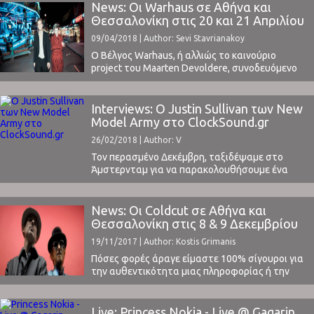
News: Οι Warhaus σε Αθήνα και
Θεσσαλονίκη στις 20 και 21 Απριλίου
09/04/2018 | Author: Sevi Stavrianakoy
O Βέλγος Warhaus, ή αλλιώς το καινούριο
project του Maarten Devoldere, συνοδευόμενο
από τα φωνητικά της Sylvie Kreusch - οι οποίοι
είναι και ζευγάρι - ξεκίνησε τη μουσική του
πορεία το 2016, έχοντας πειραματιστεί αρκετά
Interviews: Ο Justin Sullivan των New
στο χώρο της μουσικής, βλ. Balthazar.Το
Model Army στο ClockSound.gr
κόνσεπτ του φιλόδοξου Maarten ήταν να
26/02/2018 | Author: V
δημιουργήσει ένα αριστούργημα, ...
Τον περασμένο Δεκέμβρη, ταξιδέψαμε στο
Άμστερνταμ για να παρακολουθήσουμε ένα
από τα 5 συνολικά «εορταστικά» live που
αποφάσισαν να κάνουν οι New Model Army. Μία
μοναδική εμπειρία, με τους ίδιους να βρίσκονται
News: Οι Coldcut σε Αθήνα και
στη σκηνή για 3 ώρες, παίζοντας κομμάτια από
Θεσσαλονίκη στις 8 & 9 Δεκεμβρίου
όλη την καριέρα τους. Κομμάτια που δεν έχουν
19/11/2017 | Author: Kostis Grimanis
ακουστεί ζωντανά ...
Πόσες φορές άραγε είμαστε 100% σίγουροι για
την αυθεντικότητα μιας πληροφορίας ή την
προέλευσή της; Για τον/την πραγματικό
δημιουργό μιας ταινίας, ενός soundtrack ή ενός
κομματιού; Ή πόσες φορές ανακαλύπτουμε για
Live: Princess Nokia - Live @ Gagarin