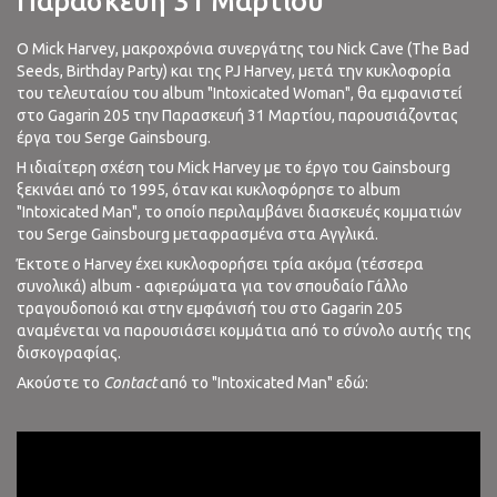
Παρασκευή 31 Μαρτίου
O Mick Harvey, μακροχρόνια συνεργάτης του Nick Cave (The Bad
Seeds, Birthday Party) και της PJ Harvey, μετά την κυκλοφορία
του τελευταίου του album "Intoxicated Woman", θα εμφανιστεί
στο Gagarin 205 την Παρασκευή 31 Μαρτίου, παρουσιάζοντας
έργα του Serge Gainsbourg.
Η ιδιαίτερη σχέση του Mick Harvey με το έργο του Gainsbourg
ξεκινάει από το 1995, όταν και κυκλοφόρησε το album
"Intoxicated Man", το οποίο περιλαμβάνει διασκευές κομματιών
του Serge Gainsbourg μεταφρασμένα στα Αγγλικά.
Έκτοτε ο Harvey έχει κυκλοφορήσει τρία ακόμα (τέσσερα
συνολικά) album - αφιερώματα για τον σπουδαίο Γάλλο
τραγουδοποιό και στην εμφάνισή του στο Gagarin 205
αναμένεται να παρουσιάσει κομμάτια από το σύνολο αυτής της
δισκογραφίας.
Ακούστε το
Contact
από το "Intoxicated Man" εδώ: