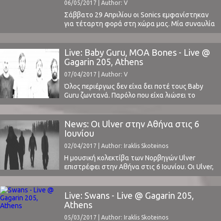
06/05/2017 | Author: V
σύνθεση αλλά και στη συμβολή του Sean
Lennon, που ...
Σάββατο 29 Απριλίου οι Sonics εμφανίστηκαν
για τέταρτη φορά στη χώρα μας. Μία συναυλία
που προσωπικά περίμενα με μεγάλη
ανυπομονησία από την πρώτη στιγμή της
ανακοίνωσής της.Θυμάμαι ακόμα τις τρεις
Live: Baby Guru, MOA Bones - Live @
προηγούμενες φορές στο Gagarin 205 που
Gagarin 205, Athens
αποφάσισα να μην παρευρεθώ. Σε μία
07/04/2017 | Author: V
κατάσταση άρνησης για το πιθανό θέαμα μιας
μπάντας ...
Όλος περιέργως δεν είχα δει ποτέ τους Baby
Guru ζωντανά. Παρόλο που είχα λιώσει το
Marginalia λίγα χρόνια πριν. Παρόλο που έλεγα
“αυτή τη φορά δεν τους χάνω”, όποτε έκαναν
κάποιο live.Την Πέμπτη όμως 30 Μαρτίου
News: Οι Ulver στην Αθήνα στις 6
ήμασταν στο Gagarin.Ο βασικότερος λόγος;Η
Ιουνίου
κυκλοφορία του Baby Guru IV. Η πιο ποιοτική
02/04/2017 | Author: Iraklis Skoteinos
δουλειά ...
Η μουσική κολεκτίβα των Νορβηγών Ulver
επιστρέφει στην Αθήνα στις 6 Ιουνίου. Οι Ulver,
ενεργοί με διαφορετικές μορφές από το 1993
έχουν κυκλοφορήσει 13 album και έχουν
πειραματιστεί με πολλά μουσικά είδη, από το
Live: Swans - Live @ Gagarin 205,
Black Metal της πρώτης τους εποχής,
Athens
περνώντας στην πορεία σε πιο folk μονοπάτια,
05/03/2017 | Author: Iraklis Skoteinos
αλλά και σε ...