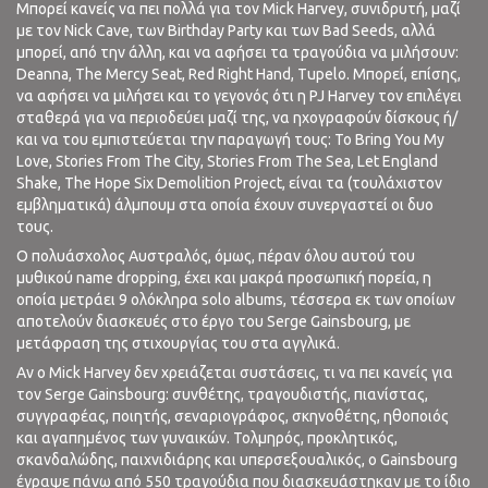
Μπορεί κανείς να πει πολλά για τον Mick Harvey, συνιδρυτή, μαζί
με τον Nick Cave, των Birthday Party και των Bad Seeds, αλλά
μπορεί, από την άλλη, και να αφήσει τα τραγούδια να μιλήσουν:
Deanna, The Mercy Seat, Red Right Hand, T
upelo. Μπορεί, επίσης,
να αφήσει να μιλήσει και το γεγονός ότι η PJ Harvey τον επιλέγει
σταθερά για να περιοδεύει μαζί της, να ηχογραφούν δίσκους ή/
και να του εμπιστεύεται την παραγωγή τους: To Bring You My
Love, Stories From The City, Stories From The Sea, Let England
Shake, The Hope Six Demolition Project, είναι τα (τουλάχιστον
εμβληματικά) άλμπουμ στα οποία έχουν συνεργαστεί οι δυο
τους.
Ο πολυάσχολος Αυστραλός, όμως, πέραν όλου αυτού του
μυθικού name dropping, έχει και μακρά προσωπική πορεία, η
οποία μετράει 9 ολόκληρα solo albums, τέσσερα εκ των οποίων
αποτελούν διασκευές στο έργο του Serge Gainsbourg, με
μετάφραση της στιχουργίας του στα αγγλικά.
Αν ο Mick Harvey δεν χρειάζεται συστάσεις, τι να πει κανείς για
τον Serge Gainsbourg: συνθέτης, τραγουδιστής, πιανίστας,
συγγραφέας, ποιητής, σεναριογράφος, σκηνοθέτης, ηθοποιός
και αγαπημένος των γυναικών. Τολμηρός, προκλητικός,
σκανδαλώδης, παιχνιδιάρης και υπερσεξουαλικός, ο Gainsbourg
έγραψε πάνω από 550 τραγούδια που διασκευάστηκαν με το ίδιο