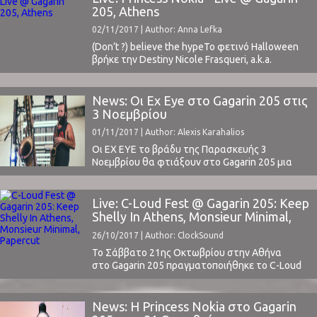
πρώτη φορά έναν μουσικό, μία μπάντα, ένα
205, Athens
συνθέτη μέσα από ένα φιλμ, ένα βιντεοπαιχνίδι,
02/11/2017 | Author: Anna Lefka
ένα άλλο μουσικό κομμάτι ή ...
(Don’t ?) believe the hypeΤο φετινό Halloween
βρήκε την Destiny Nicole Frasqueri, a.k.a.
Princess Nokia, μακριά από την αγαπημένη της
Νέα Υόρκη και πάνω στην σκηνή του
κατάμεστου Gagarin 205. Κάτι που δεν την
News: Οι Ex Eye στο Gagarin 205 στις
εμπόδισε να τιμήσει τα έθιμα της πατρίδας της
3 Νοεμβρίου
και να εμφανιστεί μεταμφιεσμένη ως Lola
01/11/2017 | Author: Alexis Karahalios
Bunny από ...
Οι EX EYE το βράδυ της Παρασκευής 3
Νοεμβρίου θα φτιάξουν στο Gagarin 205 μια
εξαιρετικά πολύπλοκη και ταυτόχρονα
δραματικά όμορφη και υποβλητική
ατμόσφαιρα, που θα ξεπεράσει τις συνήθεις
Live: C-Loud Fest @ Gagarin 205: Keep
προσδοκίες και θα οδηγήσει τους θεατές σε
Shelly In Athens, Monsieur Minimal,
ένα αχαρτογράφητο ταξίδι προς την καθολική
Papercut
26/10/2017 | Author: ClockSound
υπέρβαση.Οι EX EYE φτιάχνουν μουσική που
έχει δύναμη, έλεγχο, ...
Το Σάββατο 21ης Οκτωβρίου στην Αθήνα
στο Gagarin 205 πραγματοποιήθηκε το C-Loud
Fest, μια διοργάνωση με διαλεγμένο line-up από
την εγχώρια μουσική σκηνή. Το ClockSound, εκ
των χορηγών επικοινωνίας του φεστιβάλ,
News: Η Princess Nokia στο Gagarin
βρέθηκε στο φεστιβάλ για να καλύψει και να