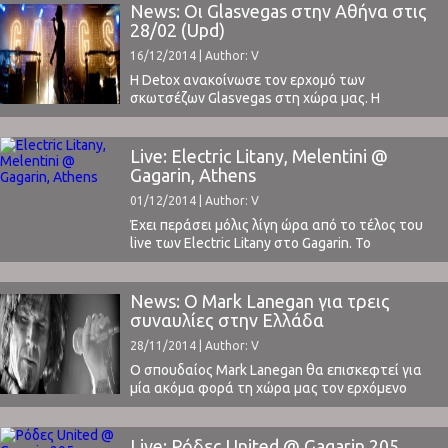
18/04 (Lab Art).Εισιτήρια προπωλούνται εδώ. Για
News: Οι Glasvegas στην Αθήνα στις
τα δύο πρώτα live, τα πρώτα 100 εισιτήρια
28/02 (Upd)
κοστίζουν €19 και στη συνέχεια €22, ενώ ...
16/12/2014 | Author: V
H Detox ανακοίνωσε τον ερχομό των
σκωτσέζων Glasvegas στη χώρα μας. Η
συναυλία θα γίνει στο Gagarin 205 στην Αθήνα,
στις 28 Φλεβάρη, ενώ τα εισητήρια κοστίζουν
23-25 Ευρώ.Δείτε την ανακοίνωση: 28
Live: Electric Litany, Melentini @
ΦΕΒΡΟΥΑΡΙΟΥ 2015 GAGARIN GLASVEGAS Οι
Gagarin, Athens
Glasvegas για πρώτη φορά στην Ελλάδα! Το
01/12/2014 | Author: V
Σάββατο 28 Φεβρουαρίου 2015 ...
Έχει περάσει μόλις λίγη ώρα από το τέλος του
live των Electric Litany στο Gagarin. Το
τελευταίο από την μίνι περιοδεία τεσσάρων
εμφανίσεων στην Ελλάδα. Ο λόγος που
γράφεται η κριτική τόσο σύντομα, είναι η
News: Ο Mark Lanegan για τρεις
ανάγκη να κρατηθεί ζωντανή στο μυαλό για
συναυλίες στην Ελλάδα
λίγο ακόμα η εμπειρία που ζήσαμε χθές. Καθώς
28/11/2014 | Author: V
δεν ...
Ο σπουδαίος Mark Lanegan θα επισκεφτεί για
μία ακόμα φορά τη χώρα μας τον ερχόμενο
Μάρτιο για τρεις συναυλίες στην Αθήνα, την
Θεσσαλονίκη και το Βόλο. Διαβάστε πιο κάτω
την επίσημη
Live: Ρόδες United @ Gagarin 205