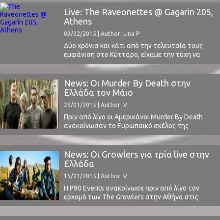
μία πολύ ευχάριστη έκπληξη, αφού το
συγκρότημα κατάφερε να κερδίσει το κοινό και
Live: The Raveonettes @ Gagarin 205,
να μην αποτελέσει ένα τυπικό - βαρετό
Athens
ζέσταμα πριν τους Electric Litany. Το αντίθετο
03/02/2015 | Author: Lina P
μάλιστα! Ένα ...
Δύο χρόνια και κάτι από την τελευταία τους
εμφάνιση στο Κύτταρο, είχαμε την τύχη να
ξαναδούμε τους Raveonettes σε ένα γεμάτο,
ευτυχώς όχι ασφυκτικά, Gagarin. Οι εντυπώσεις
μας; Οι καλύτερες. Live που μας δικαίωσε και
News: Οι Murder By Death στην
ξεχάσαμε από τα πρώτα λεπτά την κούραση
Ελλάδα τον Μάιο
όλης της εβδομάδας. Ας πάρουμε όμως τα
29/01/2015 | Author: V
πράγματα ...
Πριν από λίγο οι Αμερικάνοι Murder By Death
ανακοίνωσαν το Ευρωπαϊκό σκέλος της
φετινής τους περιοδείας. Με χαρά είδαμε ότι οι
δύο πρώτη σταθμοί τους θα είναι η
Θεσσαλονίκη στις 15 Μαΐου (Principal Club) και
News: Οι Growlers για τρία live στην
η Αθήνα στις 16 (Gagarin 205). Προς το παρόν
Ελλάδα
δεν υπάρχει κάποια ανακοίνωση από εγχώρια ...
15/01/2015 | Author: V
Η P90 Events ανακοίνωσε πριν από λίγο τον
ερχομό των The Growlers στην Αθήνα στις
16/04 (Gagarin 205), στη Θεσσαλονίκη στις
17/04 (Pricipal Club Theatre) και στο Βόλο στις