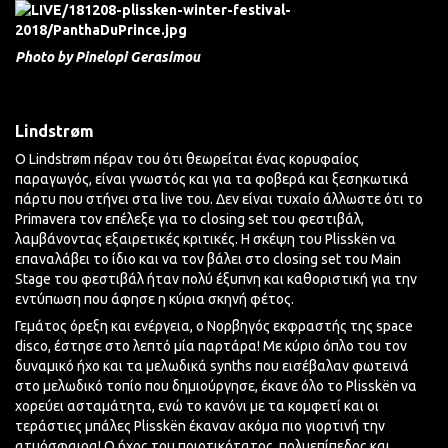
Photo by Pinelopi Gerasimou
Lindstrøm
Ο Lindstrøm πέραν του ότι θεωρείται ένας κορυφαίος
παραγωγός, είναι γνωστός και για τα φοβερά και ξεσηκωτικά
πάρτυ που στήνει στα live του. Δεν είναι τυχαίο άλλωστε ότι το
Primavera τον επέλεξε για το closing set του φεστιβάλ,
λαμβάνοντας εξαιρετικές κριτικές. Η σκέψη του Plisskën να
επαναλάβει το ίδιο και να τον βάλει στο closing set του Main
Stage του φεστιβάλ ήταν πολύ έξυπνη και καθοριστική για την
εντύπωση που άφησε η κύρια σκηνή φέτος.
Γεμάτος όρεξη και ενέργεια, ο Νορβηγός εκφραστής της space
disco, έστησε στο λεπτό μία παρτάρα! Με κύριο όπλο του τον
δυναμικό ήχο και τα μελωδικά synths που εισέβαλαν φωτεινά
στο μελωδικό τοπίο που δημιούργησε, έκανε όλο το Plisskën να
χορεύει ασταμάτητα, ενώ το κανόνι με τα κομφετί και οι
τεράστιες μπάλες Plisskën έκαναν ακόμα πιο γιορτινή την
ατμόσφαιρα! Ο ήχος του ποιοτικότατος, πολυεπίπεδος και