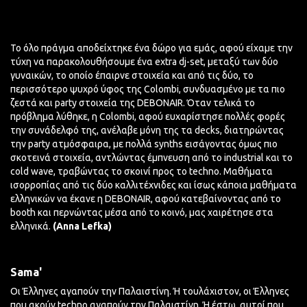
Το όλο πράγμα αποδείχτηκε ένα δώρο για εμάς, αφού είχαμε την
τύχη να παρακολουθήσουμε ένα extra
dj-set
, μεταξύ των δύο
γυναικών, το οποίο έπαιρνε στοιχεία και από τις δύο, το
περισσότερο ψυχρό
ύφος
της Colombi, συνδυασμένο με τα πιο
ζεστά και party στοιχεία της DEBONAIR. Όταν τελικά το
πρόβλημα λύθηκε, η Colombi, αφού ευχαρίστησε πολλές φορές
την συνάδελφό της, ανέλαβε μόνη της τα decks, διατηρώντας
την party
ατμόσφαιρα, με
πολλά
synths
εισάγοντας
όμως πιο
σκοτεινά στοιχεία, αντλώντας έμπνευση από το industrial και το
cold wave, τραβώντας το σκοινί προς το
techno.
Μαθήματα
ισορροπίας από τις δύο καλλιτέχνιδες και ίσως κάποια μαθήματα
ελληνικών να έκανε η DEBONAIR, αφού κατεβαίνοντας από το
booth και περνώντας μέσα από το κοινό, μας χαιρέτησε στα
ελληνικά.
(Anna Lefka)
Sama'
Oι Έλληνες
αγαπούν
την Παλαιστίνη. Ή τουλάχιστον, οι Έλληνες
που ακούν
techno
αγαπούν την Παλαιστίνη. Ή έστω, αυτοί που