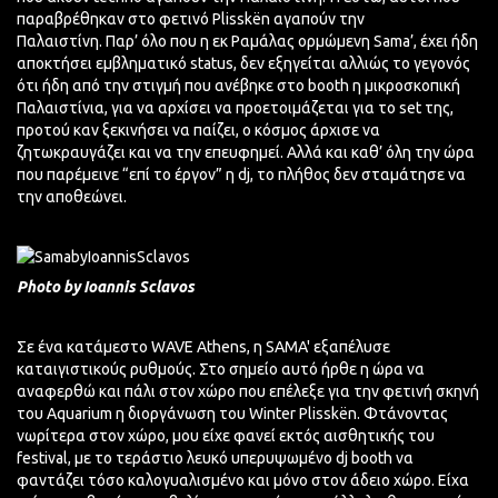
παραβρέθηκαν στο φετινό
Plisskën
αγαπούν την
Παλαιστίνη.
Παρ’ όλο
που η εκ
Ραμάλας
ορμώμενη Sama’, έχει ήδη
αποκτήσει εμβληματικό status, δεν εξηγείται αλλιώς το γεγονός
ότι ήδη από την στιγμή που ανέβηκε στo booth η μικροσκοπική
Παλαιστίνια, για να αρχίσει να προετοιμάζεται για το set της,
προτού καν ξεκινήσει να παίζει, ο κόσμος άρχισε να
ζητωκραυγάζει και να την επευφημεί. Αλλά και
καθ’ όλη
την ώρα
που παρέμεινε “επί το έργον” η dj, το πλήθος δεν σταμάτησε να
την αποθεώνει.
Photo by Ioannis Sclavos
Σε ένα κατάμεστο WAVE Athens, η SAMA' εξαπέλυσε
καταιγιστικούς ρυθμούς. Στο σημείο αυτό ήρθε η ώρα να
αναφερθώ και πάλι στον χώρο που επέλεξε για την φετινή σκηνή
του Αquarium η διοργάνωση του Winter
Plisskën
. Φτάνοντας
νωρίτερα στον χώρο, μου είχε φανεί εκτός αισθητικής του
festival, με το τεράστιο λευκό υπερυψωμένο dj booth να
φαντάζει τόσο καλογυαλισμένο και μόνο στον άδειο χώρο. Είχα