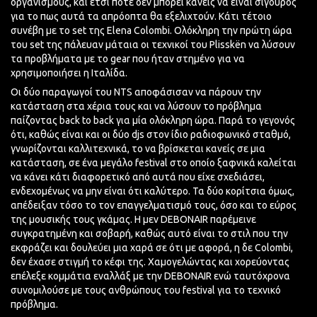
οργανισμούς, και έτσι ποτέ δεν μπορεί κανείς να είναι σίγουρος
για το πως αυτά τα απρόοπτα θα εξελιχτούν. Κάτι τέτοιο
συνέβη με το set της Εlena Colombi. Ολόκληρη την πρώτη ώρα
του set της πάλευαν μάταια οι τεχνικοί του
Plisskën
να λύσουν
τα προβλήματα με το gear που ήταν στημένο για να
χρησιμοποιήσει η Ιταλίδα.
Οι δύο παραγωγοί του
ΝΤS
αποφάσισαν να πάρουν την
κατάσταση στα χέρια τους και να λύσουν το πρόβλημα
παίζοντας back to back για μία ολόκληρη ώρα. Παρά το γεγονός
ότι, καθώς είναι και οι δύο
djs
στον ίδιο ραδιοφωνικό σταθμό,
γνωρίζονται καλλιτεχνικά, το να βρίσκεται κανείς σε μια
κατάσταση, σε ένα μεγάλο festival στο οποίο ξαφνικά καλείται
να κάνει κάτι διαφορετικό από αυτά που είχε σχεδιάσει,
ενδεχομένως να μην είναι ότι καλύτερο. Τα δύο κορίτσια όμως,
απέδειξαν τόσο το τον επαγγελματισμό τους, όσο και το εύρος
της μουσικής τους γκάμας. Η μεν DEBONAIR παρέμεινε
συγκρατημένη και σοβαρή, καθώς αυτό είναι το
στιλ
που την
εκφράζει και δουλεύει μια χαρά σε ότι με αφορά, η δε Colombi,
δεν έχασε στιγμή το κέφι της. Χαμογελώντας και χορεύοντας
επέλεξε κομμάτια εναλλάξ με την DEBONAIR ενώ ταυτόχρονα
συνομιλούσε με τους ανθρώπους του festival για το τεχνικό
πρόβλημα.