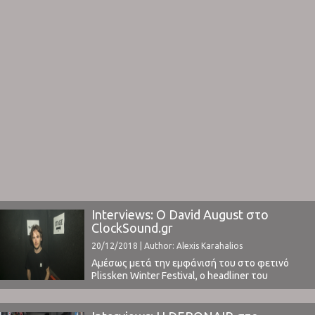
Interviews: Ο David August στο
ClockSound.gr
20/12/2018 | Author: Alexis Karahalios
Αμέσως μετά την εμφάνισή του στο φετινό
Plissken Winter Festival, ο headliner του
φεστιβάλ και μία από τις σπουδαιότερες
μορφές του σύγχρονου ηλεκτρονικού ήχου, ο
David August, έδωσε στο ClockSound μια εκτενή