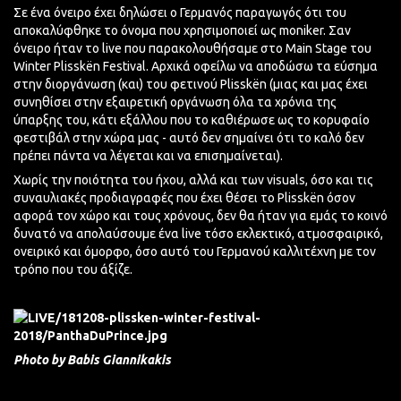
Σε ένα όνειρο έχει δηλώσει ο Γερμανός παραγωγός ότι του
αποκαλύφθηκε το όνομα που χρησιμοποιεί ως moniker. Σαν
όνειρο ήταν το live που παρακολουθήσαμε στο Main Stage του
Winter
Plisskën
Festival. Αρχικά οφείλω να αποδώσω τα εύσημα
στην διοργάνωση (και) του φετινού
Plisskën
(μιας και μας έχει
συνηθίσει στην εξαιρετική οργάνωση όλα τα χρόνια της
ύπαρξης του, κάτι εξάλλου που το καθιέρωσε ως το κορυφαίο
φεστιβάλ στην χώρα
μας -
αυτό δεν σημαίνει ότι το καλό δεν
πρέπει πάντα να λέγεται και να επισημαίνεται).
Χωρίς την ποιότητα του ήχου, αλλά και των
visuals
, όσο και τις
συναυλιακές προδιαγραφές που έχει θέσει το
Plisskën
όσον
αφορά τον χώρο και τους χρόνους, δεν θα ήταν για εμάς το κοινό
δυνατό να απολαύσουμε ένα live τόσο εκλεκτικό, ατμοσφαιρικό,
ονειρικό και όμορφο, όσο αυτό του Γερμανού καλλιτέχνη με τον
τρόπο που του άξίζε.
Photo by Babis Giannikakis