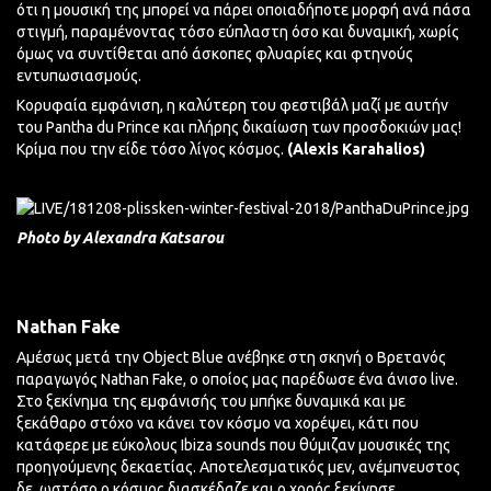
ότι η μουσική της μπορεί να πάρει οποιαδήποτε μορφή ανά πάσα
στιγμή, παραμένοντας τόσο εύπλαστη όσο και δυναμική, χωρίς
όμως να συντίθεται από άσκοπες φλυαρίες και φτηνούς
εντυπωσιασμούς.
Κορυφαία εμφάνιση, η καλύτερη του φεστιβάλ μαζί με αυτήν
του Pantha du Prince και πλήρης δικαίωση των προσδοκιών μας!
Κρίμα που την είδε τόσο λίγος κόσμος.
(Alexis Karahalios)
Photo by Alexandra Katsarou
Nathan Fake
Αμέσως μετά την Object Blue ανέβηκε στη σκηνή ο Βρετανός
παραγωγός Nathan Fake, ο οποίος μας παρέδωσε ένα άνισο live.
Στο ξεκίνημα της εμφάνισής του μπήκε δυναμικά και με
ξεκάθαρο στόχο να κάνει τον κόσμο να χορέψει, κάτι που
κατάφερε με εύκολους Ibiza sounds που θύμιζαν μουσικές της
προηγούμενης δεκαετίας. Αποτελεσματικός μεν, ανέμπνευστος
δε, ωστόσο ο κόσμος διασκέδαζε και ο χορός ξεκίνησε.