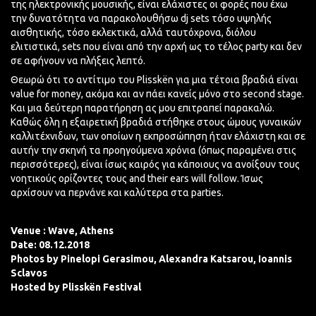
της ηλεκτρονικής μουσικής, είναι ελάχιστες οι φορές που έχω
την δυνατότητα να παρακολουθήσω dj sets τόσο υψηλής
αισθητικής, τόσο
εκλεκτικά
, αλλά ταυτόχρονα, διόλου
ελιτιστικά, sets που είναι από την αρχή ως το τέλος party και δεν
σε αφήνουν να πλήξεις λεπτό.
Θεωρώ ότι το αντίτιμο του
Plisskën
για μια τέτοια βραδιά είναι
value for money,
ακόμα
και αν πάει κανείς μόνο στο second stage.
Και μια δεύτερη παρατήρηση ας μου επιτραπεί παρακαλώ.
Καθώς όλη η εξαιρετική βραδιά στήθηκε στους ώμους γυναικών
καλλιτέχνιδων, των οποίων η εκπροσώπηση ήταν ελάχιστη και σε
αυτήν την σκηνή τα προηγούμενα χρόνια (όπως παραμένει στις
περισσότερες), είναι ίσως καιρός για κάποιους να ανοίξουν τους
νοητικούς ορίζοντες τους and their ears will follow. Ίσως
αρχίσουν να περνάνε και καλύτερα στα parties.
Venue : Wave, Athens
Date: 08.12.2018
Photos by
Pinelopi Gerasimou,
Alexandra Katsarou,
Ioannis
Sclavos
Hosted by Plisskën Festival