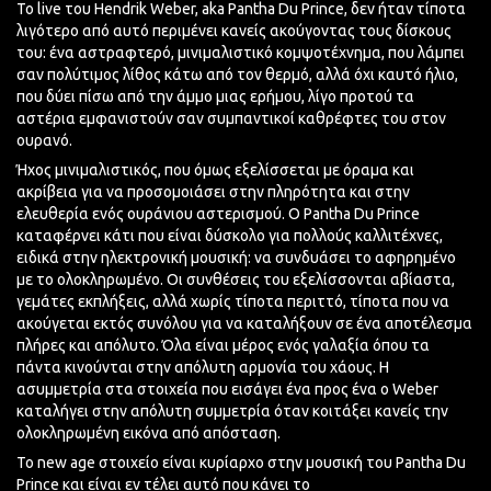
Το live του Hendrik Weber, aka
Pantha
Du Prince, δεν ήταν τίποτα
λιγότερο από αυτό περιμένει κανείς
ακούγοντας
τους δίσκους
του: ένα αστραφτερό, μινιμαλιστικό κομψοτέχνημα, που λάμπει
σαν πολύτιμος λίθος κάτω από τον θερμό, αλλά όχι καυτό ήλιο,
που δύει πίσω από την άμμο μιας ερήμου, λίγο προτού τα
αστέρια εμφανιστούν σαν συμπαντικοί καθρέφτες του στον
ουρανό.
Ήχος μινιμαλιστικός, που όμως εξελίσσεται με όραμα και
ακρίβεια για να προσομοιάσει στην πληρότητα και στην
ελευθερία ενός ουράνιου αστερισμού. Ο
Pantha
Du Prince
καταφέρνει κάτι που
είναι
δύσκολο για πολλούς καλλιτέχνες,
ειδικά στην ηλεκτρονική μουσική: να συνδυάσει το αφηρημένο
με το ολοκληρωμένο. Οι συνθέσεις του εξελίσσονται αβίαστα,
γεμάτες εκπλήξεις, αλλά χωρίς τίποτα περιττό, τίποτα που να
ακούγεται εκτός συνόλου για να καταλήξουν σε ένα αποτέλεσμα
πλήρες και απόλυτο. Όλα είναι μέρος ενός γαλαξία όπου τα
πάντα κινούνται στην απόλυτη αρμονία του χάους. Η
ασυμμετρία στα στοιχεία που εισάγει ένα προς ένα ο Weber
καταλήγει στην απόλυτη συμμετρία όταν κοιτάξει κανείς την
ολοκληρωμένη εικόνα από απόσταση.
Το new age στοιχείο είναι κυρίαρχο στην μουσική του
Pantha
Du
Prince και είναι εν τέλει αυτό που κάνει τo