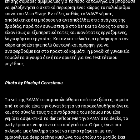
επίσης σοβαρές αμφιβολίες για το πόσο κατάλληλα θα μπορούσε
να φιλοξενήσει ο σχετικά περιορισμένος χώρος το πολυάριθμο
κοινό του Main Stage. Εν τέλει, καθώς το WAVE γέμισε,
αποδείχτηκε
ότι
μπόρεσε να
ανταπεξέλθει
στις ανάγκες της
βραδιάς, παρά τον συνωστισμό στο bar και το άγχος το οποίο
είχαν ίσως οι εξυπηρετικότατες και ικανότατες εργαζόμενες,
λόγω φόρτου εργασίας. Και αν και τελικά η ατμόσφαιρα στον
χώρο αποδείχτηκε πολύ ζωντανή και όμορφη, για να
αναφερθούμε και στο πρακτικό κομμάτι, η μοναδική γυναικεία
τουαλέτα σίγουρα δεν ήταν αρκετή για ένα fest τέτοιου
μεγέθους.
Photo by Pinelopi Gerasimou
Tο set της SAMA’ το παρακολούθησα από τον εξώστη, σημείο
από το οποίο είχα την δυνατότητα να παρακολουθήσω άνετα
και στο σύνολο τους τις αντιδράσεις του κόσμου που είχε
γεμίσει ασφυκτικά το
dancefloor
. Με την SAMA’ στα decks, το
party έμοιασε να φτάνει στο απόγειό του. Ο ήχος έγινε πιο
σκληρός, με
ολόκληρο
το set να περιστρέφεται με την
ομοιογένεια deep
techno
κυκλώνα του
οποίου
το μοτίβο έχει