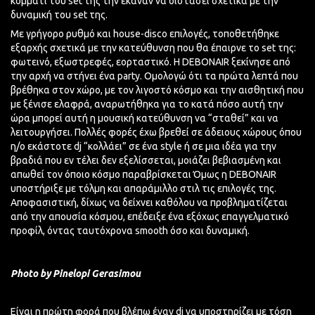
κομμάτι του set της την έκαναν να διστάσει σχετικά με την
δυναμική του set της.
Με γρήγορο ρυθμό και
house-disco
επιλογές, τοποθετήθηκε
εξαρχής σχετικά με την κατεύθυνση που θα έπαιρνε το set της:
φωτεινό, εξωστρεφές, εορταστικό. Η DEBONAIR ξεκίνησε από
την αρχή να στήνει ένα party. Oμολογώ ότι τα πρώτα λεπτά που
βρέθηκα στον χώρο, με τον λιγοστό κόσμο και την αισθητική που
με ξένισε ελαφρά, αναρωτήθηκα για το κατά πόσο αυτή την
ώρα μπορεί αυτή η μουσική κατεύθυνση να “σταθεί” και να
λειτουργήσει. Πολλές φορές έχω βρεθεί σε
άδειους χώρους
όπου
η/ο εκάστοτε dj “
κολλάει
” σε ένα style ή σε μια ιδέα για την
βραδιά που εν τέλει δεν εξελίσσεται,
μοιάζει
βεβιασμένη και
απωθεί τον όποιο κόσμο παραβρίσκεται Όμως η DEBONAIR
υποστήριξε με τόλμη και απαράμιλλο στιλ τις επιλογές της.
Αποφασιστική, δίχως να δείχνει καθόλου να προβληματίζεται
από την απουσία κόσμου, επέδειξε ένα εξόχως επαγγελματικό
προφίλ, όντας ταυτόχρονα smooth όσο και δυναμική.
Photo by Pinelopi Gerasimou
Είναι η πρώτη φορά που βλέπω έναν dj να υποστηρίζει με τόση