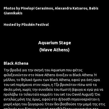
Photos by
Pinelopi Gerasimou,
Alexandra Katsarou,
Babis
Giannikakis
Hosted by Plisskën Festival
Aquarium Stage
(Wave Athens)
Black Athena
Tην βραδιά για την σκηνή του Aquarium που φέτος
φιλοξενούνταν στο Wave Athens άνοιξαν οι Black Athena. Ή
μάλλον, το θηλυκό ήμισυ των Black Athena, αφού για όση ώρα
του set παρέμεινα στον χώρο, η
Tζο
βρισκόταν πίσω από τα
decks μόνη, χωρίς την συνοδεία του Kωστή (έφυγα κι εγώ για να
προλάβω το τελευταίο κομμάτι του set του David August). Όχι
εντελώς μόνη της όμως, αφού στο dj booth πηγαινοερχόταν η
μικρή κόρη του ζευγαριού. Όταν δεν βοηθούσε την μαμά της στις