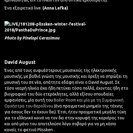
έμπνευση ως επί το
πλείστον
από
οπτικά
ερεθίσματα).
Ένα εξαιρετικό live.
(Anna Lefka)
Photo by Pinelopi Gerasimou
David August
Ένας από τους ευφυέστερους μουσικούς της ηλεκτρονικής
μουσικής, με βαθιά γνώση της μουσικής και όρεξη να σπρώξει τη
μουσική του σε νέα, απάτητα εδάφη είναι ο David August. Σε
τόσο νεαρή ηλικία έχει ήδη πετύχει τόσα πολλά, έχοντας ήδη στο
βιογραφικό του δύο ετερόκλητες, αλλά εξίσου σπουδαίες
εμφανίσεις, μία αυτή του
Boiler Room και μία με τη Συμφωνική
Ορχήστρα του Βερολίνου
(ένα πραγματικό μνημείο της τέχνης
για όσους δεν το έχουν δει). Έτσι, ήταν πραγματικά μεγάλη τύχη
για το ελληνικό κοινό να τον δει στην κορυφή της καριέρας του
και από μόνο του αποτελούσε λόγο σοβαρό για να μη χάσει
κανείς το φετινό Plissken .