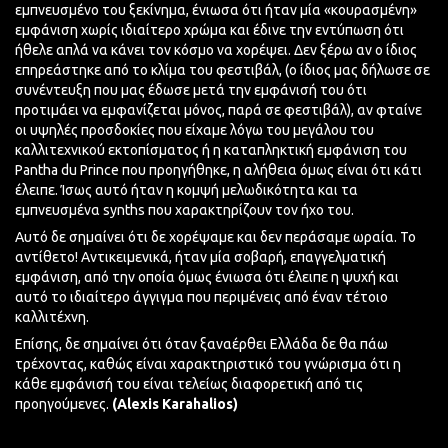
εμπνευσμένο του ξεκίνημα, ένιωσα ότι ήταν μία «κουρασμένη»
εμφάνιση χωρίς ιδιαίτερο χρώμα και έδινε την εντύπωση ότι
ήθελε απλά να κάνει τον κόσμο να χορέψει. Δεν ξέρω αν ο ίδιος
επηρεάστηκε από το κλίμα του φεστιβάλ, (ο ίδιος μας δήλωσε σε
συνέντευξη που μας έδωσε μετά την εμφάνισή του ότι
προτιμάει να εμφανίζεται μόνος, παρά σε φεστιβάλ), αν φταίνε
οι υψηλές προσδοκίες που είχαμε λόγω του μεγάλου του
καλλιτεχνικού εκτοπίσματος ή η καταπληκτική εμφάνιση του
Pantha du Prince που προηγήθηκε, η αλήθεια όμως είναι ότι κάτι
έλειπε. Ίσως αυτό ήταν η κομψή μελωδικότητα και τα
εμπνευσμένα synths που χαρακτηρίζουν τον ήχο του.
Αυτό δε σημαίνει ότι δε χορέψαμε και δεν περάσαμε ωραία. Το
αντίθετο! Αντικειμενικά, ήταν μία σοβαρή, επαγγελματική
εμφάνιση, από την οποία όμως ένιωσα ότι έλειπε η ψυχή και
αυτό το ιδιαίτερο άγγιγμα που περιμένεις από έναν τέτοιο
καλλιτέχνη.
Επίσης, δε σημαίνει ότι όταν ξαναέρθει Ελλάδα δε θα πάω
τρέχοντας, καθώς είναι χαρακτηριστικό του γνώρισμα ότι η
κάθε εμφάνισή του είναι τελείως διαφορετική από τις
προηγούμενες.
(Alexis Karahalios)