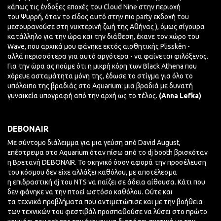
κάπως τις ένδοξες εποχές του Cloud Nine στην περιοχή
του
Ψυρρή
, όταν το είδος αυτό στην πιο party εκδοχή του
μεσουρανούσε στη νυχτερινή ζωή της Αθήνας ), όμως σίγουρα
κατάλληλο για την ώρα και την διάθεση, έκανε τον χώρο του
Wave, που αρχικά μου φάνηκε εκτός αισθητικής
Plisskën
-
αλλά
περισσότερα για αυτό
αργότερα -
να φαίνεται φιλόξενος.
Για την ώρα ας πούμε ότι η μικρή κόρη των Black Athena που
χόρευε ασταμάτητα μόνη της, έδωσε το στίγμα για όλο το
υπόλοιπο της βραδιάς στο Αquarium: μια βραδιά με δυνατή
γυναικεία υπογραφή από την αρχή ως το τέλος.
(Anna Lefka)
DEBONAIR
Με σύντομο
διάλειμμα
για μια γεύση από David August,
επέστρεψα στο Aquarium όταν πίσω από το dj booth βρισκόταν
η
Βρετανή
DEBONAIR. To σκηνικό όσον αφορά την προσέλευση
του κόσμου δεν είχε αλλάξει καθόλου, με αποτέλεσμα
η
επιδραστική
dj του
ΝΤS
να παίζει σε άδεια αίθουσα. Κάτι που
δεν φάνηκε να την πτοεί ωστόσο καθόλου. Ούτε και
τα
τεχνικά
προβλήματα που αντιμετώπισε και με την βοήθεια
των τεχνικών του φεστιβάλ προσπαθούσε να λύσει στο πρώτο