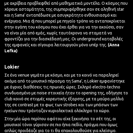
με
ακρίβεια
προβλεφθεί από μαθηματικά μοντέλα. Ο κόσμος που
χόρευε ασταμάτητα, της συμπεριφέρθηκε σαν σε αληθινή star
και η Sama’ ανταπέδωσε με ασυγκράτητο ενθουσιασμό και
ενέργεια. Mια dj που μπορεί με πηγαίο τρόπο να ανταποκρίνεται
στην αγάπη του κόσμου που έχει έρθει για να την ακούσει, σαν
να είναι μία από εμάς, χωρίς ταυτόχρονα να σταματά να
φροντίζει για την
διασκέδασή
μας. Οι underground καταβολές
της εμφανείς και σίγουρα λειτουργούν μόνο υπέρ της.
(Anna
Lefka)
Lokier
Σε ένα venue γεμάτο με κόσμο, και με το κοινό να παραληρεί
ακόμα από το μουσικό πέρασμα τη Sama', η Lokier εμφανίστηκε
με άγριες διαθέσεις τις πρωινές ώρες. Σκληρό electro-techno
συνδυασμένο με noise στοιχεία ήταν το opening της, οδήγησε το
club κοινό σε στιγμές χορευτικής έξαρσης, με τα μαύρα μαλλιά
της σε contrast με το φως των strobes και των μπάσων των
ηχείων που τράνταζαν κυριολεκτικά ολόκληρο το χώρο.
Στην μία ώρα περίπου αφότου είχε ξεκινήσει το σέτ της, οι
μουσικοί τόνοι γύρισαν σε πιο ήπια πεδία, πράγμα που όμως
απλώς προιδέαζε για το τι θα επακολουθούσε για κλείσιμο.