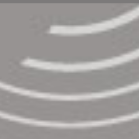
κριτικός κλασικής μουσικής και - εδώ που τα
λέμε εντελώς μεταξύ μας - δεν είμαι κριτικός
κανενός είδους μουσικής, όπως όσοι
από έσας διαβάζετε όσα γράφω εδώ θα έχετε
σίγουρα καταλάβει. Oύτε και ξέρω και πως
μπορεί να γίνει κάποιος. Απλά από κάποια πολύ
...