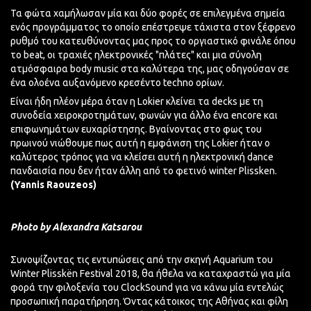
Τα φώτα χαμήλωσαν μία και δύο φορές σε επιλεγμένα σημεία
ενός προγράμματος το οποίο επέστρεψε τάχιστα στον ξέφρενο
ρυθμό του κατευθύνοντας μας προς το οργιαστικό φινάλε όπου
το beat, οι τραχιές ηλεκτρονικές "πλάτες" και μια σύνολη
ατμόσφαιρα body music στα καλύτερα της, μας οδηγούσαν σε
ένα ολοένα αυξανόμενο κρεσέντο techno ορίων.
Είναι ήδη πλέον μέρα όταν η Lokier κλείνει τα decks με τη
συνοδεία χειροκροτημάτων, φωνών για άλλο ένα encore και
επιφωνημάτων ευχαρίστησης. Βγαίνοντας στο φως του
πρωινού νιώθουμε πως αυτή η εμφάνιση της Lokier ήταν ο
καλύτερος τρόπος για να κλείσει αυτή η ηλεκτρονική dance
πανδαισία που δεν ήταν άλλη από το φετινό winter Plissken.
(Yannis Raouzeos)
Photo by Alexandra Katsarou
Συνοψίζοντας τις εντυπώσεις από την σκηνή Aquarium του
Winter
Plisskën
Festival 2018, θα ήθελα να καταχραστώ για μία
φορά την φιλοξενία του
ClockSound
για να κάνω μία εντελώς
προσωπική παρατήρηση. Όντας κάτοικος της Αθήνας και φίλη