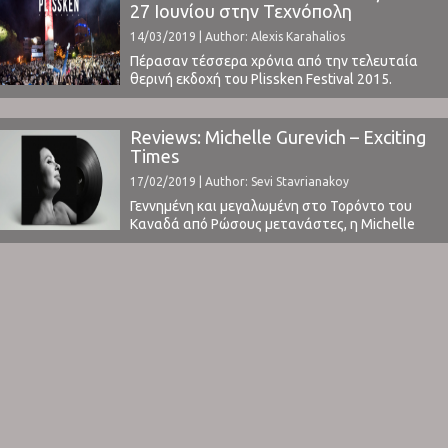
27 Ιουνίου στην Τεχνόπολη
14/03/2019 | Author: Alexis Karahalios
Πέρασαν τέσσερα χρόνια από την τελευταία
θερινή εκδοχή του Plissken Festival 2015.
Έκτοτε, το φεστιβάλ κράτησε μόνο το
χειμερινό του format, συνεχίζοντας ωστόσο να
φέρνει μεγάλα, αλλά και ραγδαία ανερχόμενα
Reviews: Michelle Gurevich – Exciting
ονόματα της μουσικής.Φέτος, προς μεγάλη μας
Times
χαρά, το καλοκαιρινό Plisskën επιστρέφει!Σε
17/02/2019 | Author: Sevi Stavrianakoy
ένα από τα κορυφαία μουσικά διήμερα του
καλοκαιριού, θα ...
Γεννημένη και μεγαλωμένη στο Τορόντο του
Καναδά από Ρώσους μετανάστες, η Michelle
Gurevich ή όπως έγινε αρχικά γνωστή
Chinawoman, άφησε την ενασχόλησή της με τον
κινηματογράφο και γύρω στο 2005 αποφάσισε
να ασχοληθεί με το τραγούδι, που της φάνηκε
τελικώς ευκολότερο και επιπλέον είχε
μεγαλύτερη απόδοση για την ίδια.Την αρχή ...