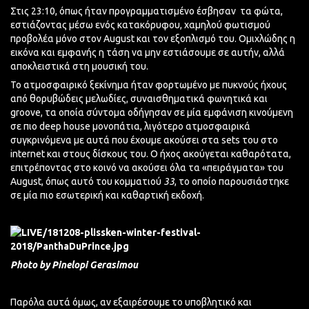
Στις 23:10, όπως ήταν προγραμματισμένο έσβησαν
τα φώτα,
εστιάζοντας μέσω ενός κατακόρυφου, χαμηλού φωτισμού
προβολέα μόνο στον August και τον εξοπλισμό του. Ομιχλώδης η
εικόνα και εμφανής η τάση να μην εστιάσουμε σε αυτήν, αλλά
αποκλειστικά στη μουσική του.
Το ατμοσφαιρικό ξεκίνημα ήταν φορτωμένο με πυκνούς ήχους
από θορυβώδεις μελωδίες, συναισθηματικά φωνητικά και
groove, τα οποία σύντομα οδήγησαν σε μία εμφάνιση κινούμενη
σε πιο deep house μονοπάτια, λιγότερο ατμοσφαιρικά
συγκρινόμενα με αυτά που έχουμε ακούσει στα sets του στο
internet και στους δίσκους του. Ο ήχος ακούγεται καθαρότατα,
επιτρέποντας στο κοινό να ακούσει όλα τα «πειράγματα» του
August, όπως αυτό του κομματιού
33
, το οποίο παρουσιάστηκε
σε μία πιο εσωτερική και καθαρτική εκδοχή.
Photo by Pinelopi Gerasimou
Παρόλα αυτά όμως, αν εξαιρέσουμε το υποβλητικό και