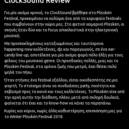
ClockSound Review
Για μία ακόμα χρονιά, το ClockSound βρέθηκε στο Plisskën
Festival, προκειμένου να καλύψει ένα από τα κορυφαία festivals
που συμβαίνουν στην χώρα μας. Στο φετινό χειμερινό Plisskën, οι
σκηνές ήταν δύο και το focus αποκλειστικά στην ηλεκτρονική
μουσική.
Με προσκεκλημένους καταξιωμένους και ταυτόχρονα
happening-now καλλιτέχνες, djs και παραγωγούς, σε ένα ear-
candy line-up, αποτέλεσε για μία ακόμα φορά πόλο έλξη για τους
φίλους του μουσικού genre. Οι προσδοκίες πολλές, μιας και το
Plisskën Festival, στα χρόνια ζωής που μετρά, έχει θέσει πολύ
ψηλά τον πήχυ.
Όταν στήνεις ένα festival εξάλλου, είσαι οικοδεσπότης σε μια
γιορτή. Το στοίχημα είναι να συνδυάσεις party, ποιότητα και
σεβασμό προς το κοινό και τους καλλιτέχνες. Το Plisskën είχε από
την αρχή αυτήν την διάθεση, πλέον, μετά από σκληρή δουλειά,
φαίνεται ότι έχει και το know-how να κάνει τα παραπάνω.
Κυρίες και κύριοι, χωρίς άλλη καθυστέρηση, επισκόπηση μας για
το Winter Plisskën Festival 2018.