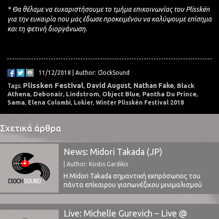
* Θα θέλαμε να ευχαριστήσουμε το τμήμα επικοινωνίας του Plisskën
για την ευκαιρία που μας έδωσε προκειμένου να καλύψουμε επίσημα
και τη φετινή διοργάνωση.
11/12/2018 | Author: ClockSound
Plissken Festival
David August
Nathan Fake
Black
Tags:
,
,
,
Athena
Debonair
Lindstrom
Object Blue
Pantha Du Prince
,
,
,
,
,
Sama
,
Elena Colombi
,
Lokier
,
Winter Plisskën Festival 2018
Σχετικά άρθρα
News: Midori Takada (JP)
| Author: Kostis Gardikis
H Midori Takada σημαντική εκπρόσωπος του
πάντα επίκαιρου γιαπωνέζικου μινιμαλισμού
στην Αθήνα Κυριακή 2 Ιουνίου 2019 στην
αίθουσα Φιλολογικός Σύλλογος Παρνασσός
στα πλαίσια του Plisskën Festival. Με
Live: Michelle Gurevich – Live @