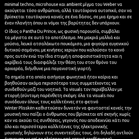
minimal
techno
,
microhouse
και ambient μίγμα του Weber να
ακούγεται τόσο ανθρώπινο, αλλά ταυτόχρονα ουτοπικό, σαν να
βρίσκεται ταυτόχρονα κανείς σε ένα δάσος, σε μια έρημο και σε
έναν πλανήτη όπου οι νόμοι της βαρύτητας δεν υπάρχουν.
Ο ίδιος ο
Pantha
Du Prince, ως φυσική παρουσία, συμβάλει
τα
μέγιστα
σε αυτό το αποτέλεσμα. Με μακριά μαλλιά και
μούσια, λευκό ατσαλάκωτο πουκάμισο, μια φιγούρα ευγενικού
δυτικού σαμάνου, με κινήσεις χεριών που καλούσαν το κοινό
προς αυτόν ενώ την ίδια στιγμή η αποφασιστικότητα και η
ακρίβειά τους διασφάλιζε την θέση του στον θρόνο του
αρχιερέα,
διήυθυνε
μια παγανιστική γιορτή.
Τα σημεία στα οποία εισήγαγε φωνητικά ήταν καίρια και
βοηθούσαν ακόμα περισσότερο τους συμμετέχοντες να
συνδεθούν μαζί του νοητικά. Τα visuals τον περιέβαλλαν με
στοργή (σύντομη παρένθετη σκέψη: όλα τα visuals που
συνόδευαν όλους τους καλλιτέχνες στο φετινό
Winter
Plisskën
καθιστούσαν δυνατόν να φανταστεί κανείς την
μουσική που παίζει ο άνθρωπος που βρίσκεται
επί σκηνής
χωρίς
καν να ακούει τις συνθέσεις, γεγονός που αποδεικνύει κάτι που
όλο και περισσότεροι καλλιτέχνες της ηλεκτρονικής
μουσικής
δηλώνουν
στις συνεντεύξεις τους, ότι δηλαδή αντλούν