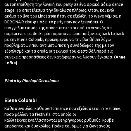
αυτοπεποίθηση την λογική του party σε ένα αρχικά άδειο dance
stage. To αποτέλεσμα την δικαίωσε πλήρως. Όταν, και ενώ
ακόμα το live του Lindstrøm ήταν σε εξέλιξη, το Wave γέμισε, η
DEBONAIR είχε φτιάξει το party πριν καν ξεκινήσει. Ο
επαγγελματισμός της αποδείχτηκε και από το γεγονός ότι
παρέμεινε στα decks μία παραπάνω ώρα παίζοντας back to back
με την Elena Colombi, προκειμένου να την βοηθήσει λόγω
προβλημάτων που αντιμετώπισε η συνάδελφος της με τον
εξοπλισμό και τα οποία οι τεχνικοί του φεστιβάλ παρά τις
συνεχείς προσπάθειες δεν κατάφεραν να λύσουν
έγκαιρα
.
(Anna
Lefka)
Photo by Pinelopi Gerasimou
Elena Colombi
Kάθε συναυλία, κάθε performance που εξελίσσεται in real time,
πόσο μάλλον τα festivals, στα οποία οι
καλλιτέχνες
εναλλάσσονται
με γρήγορους ρυθμούς, κρύβει
απρόοπτα και δυσκολίες. Πρόκειται όμως για ζωντανούς