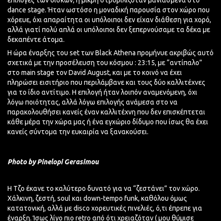
επιλογές των δίσκων, η μικρή στροβιλιζόταν μανιασμένα στο
dance stage. Ήταν ωστόσο η μοναδική
παρουσία
στον χώρο που
χόρευε, όχι απαραίτητα οι υπόλοιποι δεν είχαν διάθεση για χορό,
αλλά γιατί πολύ απλά οι υπόλοιποι δεν ξεπερνούσαμε τα δέκα με
δεκαπέντε άτομα.
Η ώρα έναρξης του set των Black Athena προμήνυε ακριβώς αυτό
σχετικά με την προσέλευση του κόσμου : 23:15, με “αντίπαλο”
στο main stage τον David August, και με το κοινό να έχει
πληρώσει εισιτήριο που περιλάμβανε και τους δύο καλλιτέχνες
για το ίδιο αντίτιμο. Η επιλογή ήταν λοιπόν αναμενόμενη, όχι
λόγω ποιότητας, αλλά λόγω επιλογής ανάμεσα στο να
παρακολουθήσει κανείς έναν καλλιτέχνη που δεν επισκέπτεται
κάθε μέρα την χώρα μας ή ένα εγχώριο δίδυμο που ίσως θα έχει
κανείς σύντομα την ευκαιρία να ξανακούσει.
Photo by Pinelopi Gerasimou
Η
Τζο
έκανε το καλύτερο δυνατό για να “
ζεστάνει
” τον χώρο.
Χάλκινη, ζεστή, soul και
down-tempo
funk, καθόλου όμως
κατατονική, αλλά με disco χορευτικές πινελιές, ό,τι έπρεπε για
έναρξη. Ίσως λίγο πιο retro από ότι χρειαζόταν ( μου θύμισε