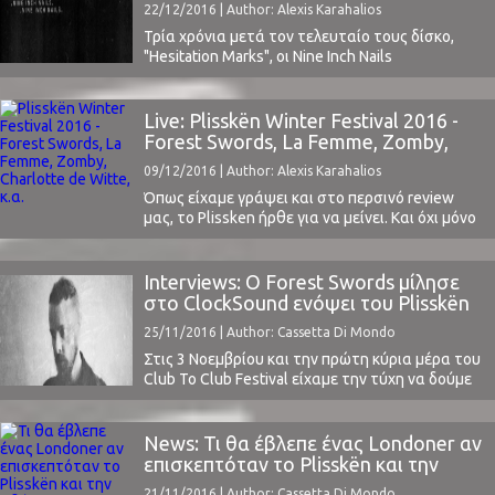
22/12/2016 | Author: Alexis Karahalios
συχνό ...
Τρία χρόνια μετά τον τελευταίο τους δίσκο,
"Hesitation Marks", οι Nine Inch Nails
επιστρέφουν με νέο EP, το οποίο ονομάζεται
"Not The Actual Events" και θα κυκλοφορήσει
αύριο.Το συγκρότημα έδωσε στην κυκλοφορία
Live: Plisskën Winter Festival 2016 -
ένα κομμάτι από την επερχόμενη δουλειά του,
Forest Swords, La Femme, Zomby,
το πολύ δυνατό Burning Bright (Field On Fire), το
Charlotte de Witte, κ.α.
09/12/2016 | Author: Alexis Karahalios
οποίο χαρακτηρίζεται ...
Όπως είχαμε γράψει και στο περσινό review
μας, το Plissken ήρθε για να μείνει. Και όχι μόνο
μένει, αλλά αναδεικνύεται περίτρανα σε ένα
από τα φρεσκότερα φεστιβάλ της Ευρώπης,
δίνοντάς μας την ευκαιρία να δούμε τα
Interviews: Ο Forest Swords μίλησε
ανερχόμενα ονόματα του σήμερα, τις τάσεις
στο ClockSound ενόψει του Plisskën
που υπάρχουν αυτήν τη στιγμή στη μουσική
Festival
25/11/2016 | Author: Cassetta Di Mondo
σκηνή ...
Στις 3 Νοεμβρίου και την πρώτη κύρια μέρα του
Club To Club Festival είχαμε την τύχη να δούμε
ζωντανά για πρώτη μας φορά τον Forest
Swords. Αποτέλεσε χωρίς αμφιβολία ένα από τα
καλύτερα live του φεστιβάλ. Αυτό που δε
News: Τι θα έβλεπε ένας Londoner αν
μπορούσαμε να φανταστούμε είναι ότι σε πολύ
επισκεπτόταν το Plisskën και την
σύντομο διάστημα θα αποτελούσε την
Αθήνα
21/11/2016 | Author: Cassetta Di Mondo