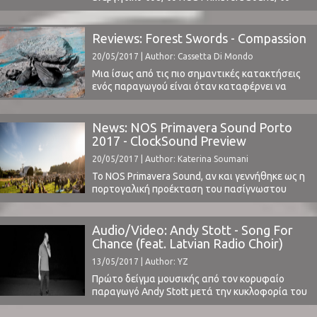
μικρό «αδερφάκι» του βαρκελωνέζικου
Primavera Sound, φαίνεται ότι διεκδικεί επάξια
μια θέση ανάμεσα στα σημαντικότερα
Reviews: Forest Swords - Compassion
καλοκαιρινά φεστιβάλ της Ευρώπης.Μικρό
20/05/2017 | Author: Cassetta Di Mondo
αλλά θαυματουργό θα έλεγε κανείς, αν και τα
80 εκτάρια του ειδυλλιακού Parque da Cidade,
Μια ίσως από τις πιο σημαντικές κατακτήσεις
στην παραλία του ...
ενός παραγωγού είναι όταν καταφέρνει να
δημιουργήσει ένα ηχητικό στίγμα, μια δυνατή
μουσική σφραγίδα που του δίνει το δικαίωμα
εκτός από το να κερδίσει μια, κάποια
News: NOS Primavera Sound Porto
αναγνωρισιμότητα, να εγκατασταθεί στο
2017 - ClockSound Preview
μουσικό στερέωμα και να χτίσει πάνω της. Ο
20/05/2017 | Author: Katerina Soumani
Matthew Barnes επέλεξε, ως ανερχόμενο ...
Το NOS Primavera Sound, αν και γεννήθηκε ως η
πορτογαλική προέκταση του πασίγνωστου
Primavera Sound της Βαρκελώνης, επάξια πλέον
μπορεί να θεωρηθεί όχι μόνο ως ένα από τα
σημαντικότερα φεστιβάλ της Ιβηρικής αλλά
Audio/Video: Andy Stott - Song For
επίσης και ένα πολλά υποσχόμενο φεστιβάλ σε
Chance (feat. Latvian Radio Choir)
ευρωπαϊκό επίπεδο.Το ραντεβού είναι όπως
13/05/2017 | Author: YZ
πάντα στο γραφικό Porto, στο ...
Πρώτο δείγμα μουσικής από τον κορυφαίο
παραγωγό Andy Stott μετά την κυκλοφορία του
τελευταίου του δίσκου "Too Many Voices"
(2016) (διαβάστε εδώ την κριτική μας).To Song