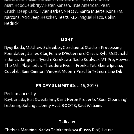
Marr
,
HoodCelebrityy
,
Faten Kanaan
,
True American
,
Pearl
Cru
sh
,
Deep Cuts
, Tyler Barber, N N O A, Santa Muerte, Kona FM,
Narcons, Acid Jeep,
Hescher
, Tearz, XLX,
Miguel Flaco
, Collin
Hedrick
LIGHT
Ryoji Ikeda, Matthew Schreiber, Conditional Studio + Processing
Foundation, James Clar, Felicie D’Estienne d’Orves, Kyle McDonald
+ Jonas Jongejan, Ryoichi Kurokawa, Radio Soulwax, VT Pro, Hovver,
The Mill, Playmodes, Théodore Fivel + Freeka Tet, Ekene Ijeoma,
Cocolab, Sam Cannon, Vincent Moon + Priscilla Telmon, Lina Dib
FRIDAY SUMMIT
(Dec. 15, 2017)
Performances by
Kaytranada
,
Earl Sweatshirt
, Saint Heron Presents "Soul Cleansing"
featuring Solange, Jenny Hval, BOOTS, Saul Williams
Talks by
Chelsea Manning, Nadya Tolokonnikova (Pussy Riot), Laurie