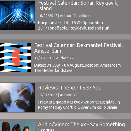
ανοδική του πορεία και αναγνώριση.Το Highest
Festival Calendar: Sonar Reykjavik,
Flood κινείται στις γνώριμες ατμοσφαιρικές
Island
σταθερές του Forest Swords βγάζοντας ίσως
16/02/2017 | Author: ClockSound
λίγο παραπάνω μελωδικότητα η οποία
προσφέρεται ...
Ημερομηνίες: 16 - 18 Φεβρουαρίου
2017Τοποθεσία: Reykjavik, IcelandΤιμή
Εισιτηρίου: € 165Χωρητικότητα: -
www.sonarreykjavik.com Το Line Up
περιλαμβάνει:THURSDAY, FEBRUARY 16 Ben
Festival Calendar: Dekmantel Festival,
Klock FM Belfast Tommy Genesis Glowie GKR
Amsterdam
Johan Carøe HATARI Pan Daijing Vatican Shadow
31/07/2019 | Author: YZ
Frímann Terrordisco Moff & Tarkin SiGRÚN
Aaiieenn Örvar Smárason FRIDAY, FEBRUARY 17
Dates: 31 July - 04 AugustLocation: Amsterdam,
Moderat GusGus Sleigh Bells Forest ...
The NetherlandsLine
Up | Ticketswww.dekmantelfestival.com Dekmantel
ClockSound 2016 Review http://bit.ly/DF19-
spotify ⁪
Reviews: The xx - I See You
15/01/2017 | Author: YZ
Ήταν μια φορά και έναν καιρό τρεις φίλοι, η
Romy Madley Croft, ο Oliver Sim και ο Jamie
Smith. Ξεκίνησαν μαζί στη σχολή τους
δημιουργώντας μια μπάντα (2005) που έμελε να
κυκλοφορήσει ένα από τα πιο σημαντικά
Audio/Video: The xx - Say Something
ντεμπούτα στην ιστορία της indie rock (xx,
Loving