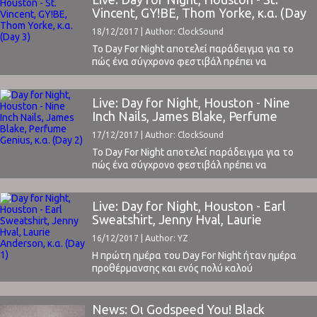
δημοσίευσε στα τέλη Νοέμβρη! Ενώ είδαμε
Vincent, GY!BE, Thom Yorke, κ.α. (Day
πολλές άλλες περιπτώσεις να το κάνουν στις ...
3)
18/12/2017 | Author: ClockSound
Το Day For Night αποτελεί παράδειγμα για το
πώς ένα σύγχρονο φεστιβάλ πρέπει να
δημιουργεί συνθήκες για να μεταφέρει στο
κοινό όχι μόνο τη μουσική μέσω των καλύτερων
επιλογών της τρέχουσας σκηνής, αλλά και μέσω
Live: Day for Night, Houston - Nine
διαφορετικών μέσων καλλιτεχνικής και μη
Inch Nails, James Blake, Perfume
σύγχρονης έκφρασης.Παράδειγμα η 1η ημέρα
Genius, κ.α. (Day 2)
17/12/2017 | Author: ClockSound
προθέρμανσης του Day For Night, ...
Το Day For Night αποτελεί παράδειγμα για το
πώς ένα σύγχρονο φεστιβάλ πρέπει να
δημιουργεί συνθήκες για να μεταφέρει στο
κοινό όχι μόνο τη μουσική μέσω των καλύτερων
επιλογών της τρέχουσας σκηνής, αλλά και μέσω
Live: Day for Night, Houston - Earl
διαφορετικών μέσων καλλιτεχνικής και μη
Sweatshirt, Jenny Hval, Laurie
σύγχρονης έκφρασης.Παράδειγμα η 1η ημέρα
Anderson, κ.α. (Day 1)
16/12/2017 | Author: YZ
προθέρμανσης του Day For Night, ...
Η πρώτη ημέρα του Day For Night ήταν ημέρα
προθέρμανσης και ενός πολύ καλού
συνδυασμού συζητήσεων και συναυλιών.Γύρω
στις 4 και με μια καθυστέρηση άνοιξαν οι
πόρτες του φεστιβάλ και κατευθείαν πήγαμε
News: Οι Godspeed You! Black