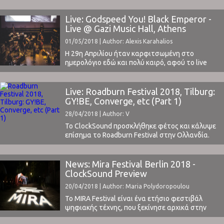
Live: Godspeed You! Black Emperor -
Live @ Gazi Music Hall, Athens
01/05/2018 | Author: Alexis Karahalios
Η 29η Απριλίου ήταν καρφιτσωμένη στο
ημερολόγιο εδώ και πολύ καιρό, αφού το live
των αγαπημένων Godspeed You! Black Emperor
βρισκόταν στην κορυφή των προτεραιοτήτων
μου για το φετινό συναυλιακό καλεντάρι. Η
Live: Roadburn Festival 2018, Tilburg:
ανυπομονησία για το γεγονός μεγάλη, οι
GY!BE, Converge, etc (Part 1)
συζητήσεις για τη μεγάλη και πολυαναμενόμενη
28/04/2018 | Author: V
εμφάνιση του συγκροτήματος όλο και πιο
συχνές ...
Το ClockSound προσκλήθηκε φέτος και κάλυψε
επίσημα το Roadburn Festival στην Ολλανδία.
Πρόκειται για ένα φεστιβάλ που
σκεφτόμασταν να επισκεφτούμε για χρόνια
τώρα, αλλά για διάφορους λόγους αυτό δεν
News: Mira Festival Berlin 2018 -
έγινε ποτέ. Φέτος όμως το lineup μας
ClockSound Preview
«εξανάγκασε» να παραβρεθούμε στο Tilburg,
20/04/2018 | Author: Maria Polydoropoulou
στις 19-22 Απριλίου. ΔιοργάνωσηΘα
ξεκινήσουμε με το γεγονός οτι, έχοντας ...
Το MIRA Festival είναι ένα ετήσιο φεστιβάλ
ψηφιακής τέχνης, που ξεκίνησε αρχικά στην
Βαρκελώνη το 2011 και από το 2016