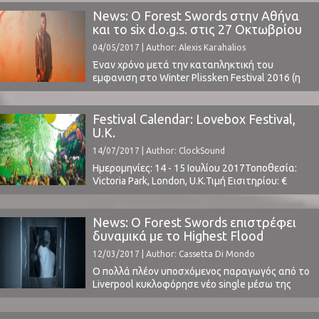
For Chance ηχογραφήθηκε το 2016 με τη Latvian
News: Ο Forest Swords στην Αθήνα
Radio Choir και ίσως αποτελεί μια ακόμα
και το six d.o.g.s. στις 27 Οκτωβρίου
"στροφή" του μουσικού σε νέα μονοπάτια, για
04/05/2017 | Author: Alexis Karahalios
τα οποία μας είχε μιλήσει ...
Έναν χρόνο μετά την καταπληκτική του
εμφανιση στο Winter Plissken Festival 2016 (η
κριτική μας εδώ), o Forest Swords επιστρέφει
στην Αθήνα για ακόμα ένα μυσταγωγικό live,
στις 27 Οκτωβρίου, στη σκηνή του six d.o.g.s.Ο
Festival Calendar: Lovebox Festival,
ραγδαία ανερχόμενος παραγωγός από το
U.K.
Liverpool, κυκλοφόρησε πριν από λίγους μήνες
14/07/2017 | Author: ClockSound
το εκπληκτικό νέο άλμπουμ ...
Ημερομηνίες: 14 - 15 Ιουλίου 2017Τοποθεσία:
Victoria Park, London, U.K.Τιμή Εισιτηρίου: €
150Χωρητικότητα: -Το Line Up περιλαμβάνει:
Jamie xx, Frank Ocean, Sampha, Chase & Status,
Solange, Dixon, κ.α.www.loveboxfestival.com ⁪
News: O Forest Swords επιστρέφει
δυναμικά με το Highest Flood
12/03/2017 | Author: Cassetta Di Mondo
O πολλά πλέον υποσχόμενος παραγωγός από το
Liverpool κυκλοφόρησε νέο single μέσω της
Ninja Tune (και της Dense Truth που ανήκει στον
ίδιο τον καλλιτέχνη) αποδεικνύοντας την