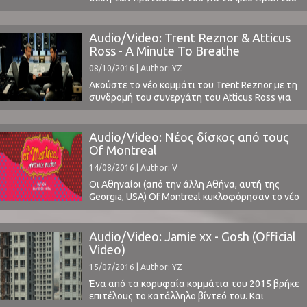
Νοέμβρη, το Pitchfork το περιλαμβάνει στη
μικρή του λίστα με τα προτεινόμενά του
φεστιβάλ γενικά.Ο λόγος; Για το Club To Club
Audio/Video: Trent Reznor & Atticus
Festival στο Τορίνο που έχουμε τη χαρά να
Ross - A Minute To Breathe
έχουμε προκληθεί για 2η συνεχόμενη χρονιά ...
08/10/2016 | Author: YZ
Ακούστε το νέο κομμάτι του Trent Reznor με τη
συνδρομή του συνεργάτη του Atticus Ross για
το ντοκυμαντέρ "Before The Flood", στην
παραγωγή του οποίου εμπλέκονται μεταξύ
άλλων ονόματα όπως των Leonardo DiCaprio και
Audio/Video: Νέος δίσκος από τους
Martin Scorsese.Το κομμάτι κινείται στο
Of Montreal
γνωστό ύφος του καλλιτέχνη σε ότι αφορά
14/08/2016 | Author: V
συγγραφή κομματιών για ταινίες.Ονομάζεται A
Minute To ...
Οι Αθηναίοι (από την άλλη Αθήνα, αυτή της
Georgia, USA) Of Montreal κυκλοφόρησαν το νέο
τους δίσκο, με τον τίτλο Innocence Reaches.
Πρόκειται για το στούντιο άλμπουμ νούμερο 14
για τη πολυάσχολη μπάντα, η οποία
Audio/Video: Jamie xx - Gosh (Official
σημειωτέων έχει στο ενεργητικό της ένα μάτσο
Video)
επιπλέον κυκλοφορίες (live, συλλογές, EPs).Ο
15/07/2016 | Author: YZ
νέος δίσκος είναι ...
Ένα από τα κορυφαία κομμάτια του 2015 βρήκε
επιτέλους το κατάλληλο βίντεό του. Και