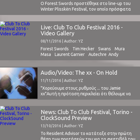
Ο Forest Swords προστέθηκε στο line-up του
Winter Plisskën Festival, τον οποίο πρόσφατα
είχαμε την τύχη να δούμε από κοντά στο Club
To Club Festival στην Ιταλία και το
Τορίνο.Πάρτε μια γεύση από την εξαιρετική -
Live: Club To Club Festival 2016 -
και τελευταίας στιγμής - προσθήκη του
Video Gallery
φεστιβάλ, λόγω του ότι ο Black Milk δε ...
08/11/2016 | Author: YZ
Forest Swords Tim Hecker Swans Mura
Masa Laurent Garnier Autechre Andy
Stott Junior Boys Junun & Jonny
Greenwood Jessy Lanza Daphni DJ
Shadow Jon Hopkins Clams
Audio/Video: The xx - On Hold
Casino M.E.S.H. *Ευχαριστούμε το Club To Club
11/11/2016 | Author: YZ
Festival που για μια ακόμα χρονιά μας δέχθηκε
για να καλύψουμε επίσημα ένα από τα
"Χορεύουμε στους ρυθμούς ... του Jamie
κορυφαία ηλεκτρονικά φεστιβάλ στον κόσμο.
xx"Αυτή η πρόταση περικλείει ότι θέλουμε να
πούμε για το αρκετά καλό νέο κομμάτι των
XX.Με την τελευταία του κυκλοφορία ο Jamie
xx (In Colour, 2015) μας ανάγκασε να χορεύουμε
News: Club To Club Festival, Torino -
... μέχρι φέτος και το τελευταίο Rock
ClockSound Preview
Werchter. Έφτασε πλέον η ώρα, μετά από 4 ...
13/10/2016 | Author: YZ
Το Resident Advisor το κατάταξε στην πρώτη
θέση των προτάσεών του για τα φεστιβάλ του