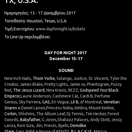
TX, U.S.A.
Ημερομηνίες: 15 - 17 Δεκεμβρίου 2017
Τοποθεσία: Houston, Texas, U.S.A.
Τιμή Εισιτηρίου:
www.dayfornight.io/tickets
Το Line Up περιλαμβάνει:
DAY FOR NIGHT 2017
December 15-17
SOUND
Nine Inch Nails
, Thom Yorke,
Solange
,
Justice
,
St. Vincent
,
Tyler the
Creator
,
James Blake
,
Pretty Lights
,
Jamie xx
,
Phantogram
,
Pussy
Riot
, The Jesus Lizard,
Nina Kraviz
,
REZZ
, Godspeed You! Black
Emperor,
Laurie Anderson
,
Cashmere Cat
,
Cardi B
,
Perfume
Genius
,
Sky Ferreira
, GAS,
En Vogue
, Lil B,
of Montreal
, Venetian
Snares x
Daniel Lanois
,
Princess Nokia
,
Kimbra
,
Mount Kimbie
,
Corbin,
Shlohmo
,
The Album Leaf
,
Dj Tennis
,
Tim Hecker
,
Forest
Swords
, Babyfather,
G Jones
,
Shabazz Palaces
,
Andy Stott
,
Jessy
Lanza
,
Roni Size
,
Jlin
,
Priests
,
Bjarki
, Demdike
Stare,
Saro
,
Rabit
x
House of KENZO
, B L A C K I E,
Marcus