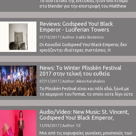
Τα συστατικά της επιτυχίας ήταν όλα έτοιμα
στο blender για την επιστροφή του Matthew
Barnes στο Λονδίνο μετά από τις αποθεωτικές
κριτικές για το τελευταίο του release
“Compassion” (διαβάστε την κριτική μας εδώ).
Reviews: Godspeed You! Black
Ένας πρακτικός αλλά και αρκετά
Emperor - Luciferian Towers
ατμοσφαιρικός χώρος (Village Underground),
07/10/2017 | Author: Iraklis Skoteinos
μια γενική αποδοχή του κοινού μέσω ενός sold ...
Οι Καναδοί Godspeed You! Black Emperor, δεν
χρειάζονται ιδιαίτερες συστάσεις. Η
κυκλοφορία του πρώτου τους album "F♯A♯∞", το
1997, απέσπασε διθυραμβικές κριτικές και
αποτελεί σημείο αναφοράς για την post rock
News: Το Winter Plisskën Festival
σκηνή. Ακολούθησαν το επίσης πολύ υψηλού
2017 στην τελική του ευθεία
επιπέδου "Lift Your Skinny Fists Like Antennas Τo
07/11/2017 | Author: Alexis Karahalios
Heaven" το 2000 και το "Yanqui ...
Το Plisskën Festival είναι και πάλι εδώ, ξανά με
το χειμερινό του format, το οποίο ούτε λίγο ούτε
πολύ καταμετρά 42 μουσικά σχήματα και σόλο
καλλιτέχνες, οι οποίοι θα παρουσιάσουν τη
δουλειά τους στο Αθηναϊκό κοινό το διήμερο 1-
Audio/Video: New Music: St. Vincent,
2 Δεκεμβρίου 2017.Έχοντας για ακόμα μια
Godspeed You! Black Emperor,
χρονιά έναν ελκυστικό συνδυασμό ήδη
Oneohtrix Point Never
13/09/2017 | Author: YZ
καταξιωμένων, αλλά ...
Μια από τις κορυφαίες γυναίκες μουσικούς των