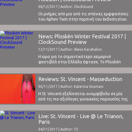
τα καλύτερα στην Ευρώπη, μπαίνοντας για
08/12/2017 | Author: ClockSound
ακόμα μία ...
Οι μνήμες από μια από τις σπάνιες εμφφανίσεις
του Aphex Twin στην περσινή του έκδοση είναι
νωπές στην πόλη και αποτέλεσαν την αφορμή η
φήμη του να εκτοξευθεί και πλέον να αποτελεί
το πιο σημαντικό καινούριο φεστιβάλ στον
News: Plisskën Winter Festival 2017 |
κόσμο.Το ClockSound προσκλήθηκε και θα
ClockSound Preview
παραβρεθεί στο Χιούστον για να καλύψει
12/11/2017 | Author: Alexis Karahalios
επίσημα ...
Η ώρα για το σημαντικότερο χειμερινό
φεστιβάλ στην Ελλάδα έφτασε. Το Plisskën
είναι και φέτος εδώ, με σκοπό να μας
ξεσηκώσει, να μας συστήσει νέους και
ανερχόμενους καλλιτέχνες, νέες τάσεις στη
Reviews: St. Vincent - Masseduction
μουσική και να φέρει καταξιωμένα ονόματα
06/11/2017 | Author: Katerina Soumani
του παγκοσμίου μουσικού στερεώματος (όπως
οι Mac DeMarco και Mulatu Astatke).Δεν είναι
Η St. Vincent εξελίσσεται αναμφίβολα σε μία
τυχαίο ...
από τις πιο αξιόλογες γυναικείες παρουσίες της
σύγχρονης indie pop μουσικής.Ή μάλλον
αναδιατυπώνουμε: η St. Vincent εξελίσσεται
αναμφίβολα σε μια από τις πιο αξιόλογες
Live: St. Vincent - Live @ Le Trianon,
παρουσίες της σύγχρονης μουσικής.Αυτά για να
Paris
αποφύγουμε κατά το δυνατόν περιττές
04/11/2017 | Author: YZ
διευκρινήσεις και κατηγοριοποιήσεις σε