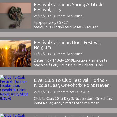
σας τις παρουσιάζουμε.Ξεκινάμε με τα
Festival Calendar: Spring Attitude
κορυφαία κομμάτια τις χρονιάς που πέρασε. Το
Festival, Italy
Top 10 είναι το αποτέλεσμα της ψηφοφορίας
25/05/2017 | Author: ClockSound
των ...
Ημερομηνίες: 25 - 27
Μαΐου 2017Τοποθεσία: MAXXI - Museo
nazionale delle arti del XXI secolo, Ex Caserme
Guido Reni, Spazio Novecento, Rome, ItalyΤιμή
Εισιτηρίου: € 55Χωρητικότητα: -Το Line Up
Festival Calendar: Dour Festival,
περιλαμβάνει: Forest Swords, Jon Hopkins,
Belgium
Suuns, Powell, Bonzai, Clap Clap, Huerco S.,
10/07/2019 | Author: ClockSound
Jenny Hval, Max Cooper, Moscoman, Nathan Fake,
Nite Jewel, Princess Nokia, Sailor ...
Dates: 10 - 14 July 2019Location: Plaine de la
Machine à Feu, Dour, BelgiumTickets | Line
Upwww.dourfestival.eu ⁪
Live: Club To Club Festival, Torino -
Nicolas Jaar, Oneohtrix Point Never,
Andy Stott (Day 4)
27/11/2015 | Author: M. Stella Tavella
Club to Club 2015 Day 3: Nicolas Jaar, Oneohtrix
Point Never, Andy Stott."That’s the most
important role that music should play in our times,
connection with the human feelings". Vaghe