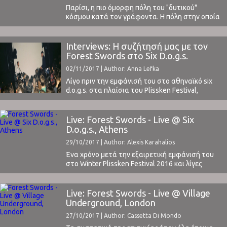
συνήχηση με το μήνυμα ...
Παρίσι, η πιο όμορφη πόλη του "δυτικού"
κόσμου κατά τον γράφοντα. Η πόλη στην οποία
αποθεώνεται μεταξύ άλλων το στυλ και όλα
όσα το συνοδεύουν.Σε αυτήν την πόλη, λοιπόν,
δεν θα μπορούσε να μην εμφανιστεί η
Interviews: Η συζήτησή μας με τον
γλυκύτατη και επίσης πάντα κομψή Annie
Forest Swords στο Six D.o.g.s.
Clark.Τρία και πλέον χρόνια μετά την τελευταία
02/11/2017 | Author: Anna Lefka
φορά που ...
Λίγο πριν την εμφάνισή του στο αθηναϊκό six
d.o.g.s. στα πλαίσια του Plissken Festival,
συναντήσαμε τον Matthew Barnes, a.k.a. Forest
Swords, και συζητήσαμε για το "Compassion" -
την τελευταία του δουλειά - για τις ανθρώπινες
Live: Forest Swords - Live @ Six
σχέσεις και τα εμπόδια που βάζουν ή που
D.o.g.s., Athens
υπερβαίνουν οι άνθρωποι όταν πρόκειται για
29/10/2017 | Author: Alexis Karahalios
αυτές, ...
Ένα χρόνο μετά την εξαιρετική εμφάνισή του
στο Winter Plissken Festival 2016 και λίγες
μέρες μετά το live του στο Village Underground
του Λονδίνου, ο Forest Swords επέστρεψε στην
Αθήνα και στο six d.o.g.s. Είχαμε την τύχη και
Live: Forest Swords - Live @ Village
φέτος, αυτή τη φορά δια ζώσης, να μιλήσουμε
Underground, London
μαζί του μια ώρα πριν ...
27/10/2017 | Author: Cassetta Di Mondo