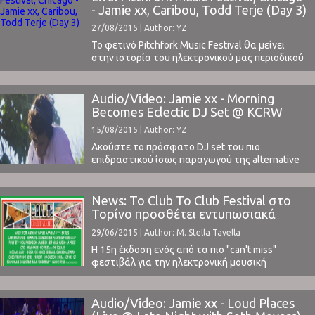
την καλοκαιρινή έκδοση του φεστιβάλ, που
- Jamie xx, Caribou, Todd Terje (Day 3)
πραγματοποιήθηκε στο Σικάγο τον περασμένο
27/08/2015 | Author: YZ
Ιούλιο (το ClockSound ήταν επίσης εκεί), η
ευρωπαϊκή ...
Το φετινό Pitchfork Music Festival θα μείνει
στην ιστορία του ηλεκτρονικού μας περιοδικού
ως το φεστιβάλ που δεν είχαμε προγραμματίσει
να βρεθούμε και βρεθήκαμε εξ αιτίας τυχαίων
γεγονότων... Γνωρίζαμε την υπαρξή του,
Audio/Video: Jamie xx - Morning
ήμασταν στη γύρω περιοχή, αλλά δε
Becomes Eclectic DJ Set @ KCRW
φανταζόμασταν ότι θα προλαβαίναμε να
15/08/2015 | Author: YZ
βρεθούμε στο Union Park του Σικάγο in time, ...
Ακούστε το πρόσφατο DJ set του πιο
επιδραστικού ίσως παραγωγού της alternative
σκηνής αυτή τη στιγμή στον κόσμο, Jamie
xx.Μας συναρπάζει πραγματικά το γεγονός το
πόσο πολύ μουσική ακούει, που στη συνέχεια
News: Το Club To Club Festival στο
επιλέγει να μιξάρει στα decks, και τελικά να μας
Τορίνο προσθέτει εντυπωσιακά
δίνει την ευκαιρία να ακούσουμε μέσω της
ονόματα στο line-up του
29/06/2015 | Author: M. Stella Tavella
παρακάτω - και ...
Η 15η έκδοση ενός από τα πιο "can't miss"
φεστιβάλ για την ηλεκτρονική μουσική
πρόκειται να λάβει χώρα στο Τορίνο της Ιταλίας
στις 4 με 8 του ερχόμενου Νοέμβρη, κατά τη
διάρκεια της Εβδομάδας Σύγχρονης Τέχνης
Audio/Video: Jamie xx - Loud Places
(Contemporary Art Week). Αυτό θα είναι το