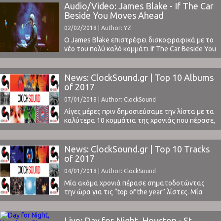
Ευρώπη και Αμερική, υπάρχουν κάποια που
Audio/Video: James Blake - If The Car
ξεχωρίζουν για τον δυνατό χαρακτήρα τους,
Beside You Moves Ahead
προσφέροντας μοναδική μουσική εμπειρία. Το
02/02/2018 | Author: YZ
Day For Night για παράδειγμα στο Houston ...
Ο James Blake επιστρέφει δισκοφραφικά με το
νέο του πολύ καλό κομμάτι If The Car Beside You
Moves Ahead. Η σκηνοθεσία του βίντεο από τον
Alexander Brown. Τον Blake είχαμε την τύχη να
δούμε ζωντανά λίγες εβδομάδες πριν στο
News: ClockSound.gr | Top 10 Albums
Χιούστον και στο περίφημο φεστιβάλ Day For
of 2017
Night.Απολαύστε το τραγούσι και διαβάστε ...
07/01/2018 | Author: ClockSound
Λίγες μέρες πριν δημοσιεύσαμε την λίστα με τα
καλύτερα 10 κομμάτια της χρονιάς που πέρασε,
σύμφωνα με την ψηφοφορία των συντακτών
του ClockSound. Μπορείτε να την δείτε εδώ.Σε
κάθε περίπτωση, η σύμπτυξη των καλύτερων
News: ClockSound.gr | Top 10 Tracks
στιγμών μιας ολόκληρης χρονιάς σε ένα
of 2017
κατάλογο 10 μόνο καταχωρήσεων είναι όχι
04/01/2018 | Author: ClockSound
μόνο αδύνατη, αλλά και ...
Μία ακόμα χρονιά πέρασε σηματοδοτώντας
την ώρα για τις “top of the year” λίστες. Μία
διαδικασία που κάθε χρόνο φαίνεται να
λαμβάνει χώρα όλο και πιο νωρίς για τα μουσικά
έντυπα. Το Rolling Stone για παράδειγμα την
Live: Day for Night, Houston - St.