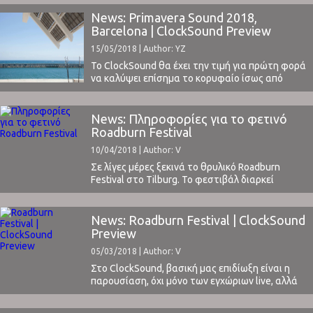
πραγματοποιείται και στο Βερολίνο. Το
φεστιβάλ, με επίκεντρο τις νέες τάσεις στον
News: Primavera Sound 2018,
τομέα της ψηφιακής κουλτούρας και της
Barcelona | ClockSound Preview
τεχνολογίας, περιλαμβάνει ένα πρόγραμμα που
15/05/2018 | Author: YZ
αποτελείται από οπτικοακουστικά shows,
εγκαταστάσεις ψηφιακής τέχνης, ...
Το ClockSound θα έχει την τιμή για πρώτη φορά
να καλύψει επίσημα το κορυφαίο ίσως από
πλευράς line-up φεστιβάλ στον κόσμο,
Primavera Sound. Από το 2014 και μετά το σαιτ
μας έχει βρεθεί 3 φορές στη Βαρκελώνη για το
News: Πληροφορίες για το φετινό
περίφημο φεστιβάλ, στην καλύτερη ίσως
Roadburn Festival
περίοδο της χρονιάς για να βρεθεί ...
10/04/2018 | Author: V
Σε λίγες μέρες ξεκινά το θρυλικό Roadburn
Festival στο Tilburg. Το φεστιβάλ διαρκεί
τέσσερις μέρες, από τις 19 έως τις 22 Απριλίου,
και το ClockSound έχει επισήμως προσκληθεί να
καλύψει μία πολύ σημαντική διοργάνωση, στην
News: Roadburn Festival | ClockSound
οποία γνωρίζουμε οτι παρευρίσκονται κάθε
Preview
χρόνο αρκετοί Έλληνες
05/03/2018 | Author: V
μουσικόφιλοί.Μπορείτε εδώ να διαβάσετε το
preview μας με ...
Στο ClockSound, βασική μας επιδίωξη είναι η
παρουσίαση, όχι μόνο των εγχώριων live, αλλά
και ιδιαίτερων εκδηλώσεων στο εξωτερικό. Με
αναρίθμητα φεστιβάλ να λαμβάνουν χώρα σε