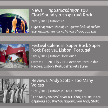
μάλιστα με ελληνικό συσχετισμό.O Romain
Gavras, γιος του Έλληνα σκηνοθέτη Κώστα
Γαβρά, σκηνοθέτησε το βίντεο αυτού - του
News: Η προεπισκόπηση του
πραγματικά "ασύλυπτου" - κομματιού, που
ClockSound για το φετινό Rock
είχαμε την τύχη να ακούσουμε ξανά στην
Werchter Festival στο Βέλγιο
20/06/2016 | Author: YZ
εμφάνιση του Jamie την προηγούμενη
εβδομάδα στο ...
Η φετινή συναυλιακή και φεστιβαλική σεζόν
έχει αρχίσει για τα καλά για όλους μας και
ειδικότερα για το ClockSound. Μόλις πριν λίγες
ημέρες προσκληθήκαμε για να παρευρεθούμε
επίσημα και να καλύψουμε από κοντά για τους
Festival Calendar: Super Bock Super
αναγνώστες μας το φετινό Rock Werchter
Rock Festival, Lisbon, Portugal
Festival, που λαμβάνει χώρα στο Βέλγιο και το
18/07/2019 | Author: ClockSound
Werchter ...
Dates: 18 - 20 July 2019Location: Parque das
Nações, Lisbon, PortugalTickets | Line
Upwww.superbocksuperrock.pt ⁪
Reviews: Andy Stott - Too Many
Voices
17/05/2016 | Author: M. Stella Tavella
"Too Many Voices" είναι ο τίτλος του πέμπτου
άλμπουμ του Άγγλου παραγωγού Andy Stott,
που κυκλοφόρησε από την ετικέτα Modern Love