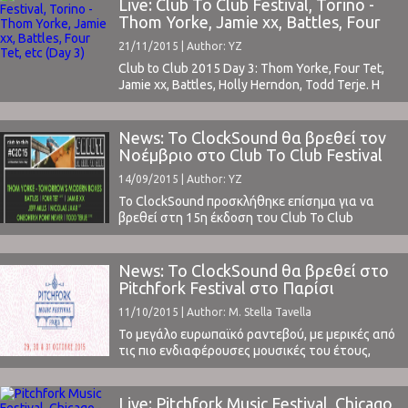
StelleΟ Daniele Μάνα ένας Ιταλός παραγωγός
Live: Club To Club Festival, Torino -
και DJ που πιθανά να έχετε ακούσει γι' αυτόν με
Thom Yorke, Jamie xx, Battles, Four
το όνομα Vaghe Stelle που πρόσφατα ...
Tet, etc (Day 3)
21/11/2015 | Author: YZ
Club to Club 2015 Day 3: Thom Yorke, Four Tet,
Jamie xx, Battles, Holly Herndon, Todd Terje. Η
15η έκδοση του Club To Club Festival Φεστιβάλ
έφθασε στην κύρια και πιο εντυπωσιακή από
πλευράς lineup ημέρα του. Σε εφηβική ηλικία
News: Το ClockSound θα βρεθεί τον
πλέον, την Παρασκευή 6 Νοεμβρίου, γιόρτασε
Νοέμβριο στο Club To Club Festival
μαζί με χιλιάδες κόσμου τα 15α γενέθλιά ...
στο Τορίνο της Ιταλίας
14/09/2015 | Author: YZ
Το ClockSound προσκλήθηκε επίσημα για να
βρεθεί στη 15η έκδοση του Club To Club
Festival στο Τορίνο της Ιταλίας.Το lineup
απίστευτο και όμως αληθινό, με latest addition
τον Thom Yorke παρέα με το Nigel Godrich!Για
News: Το ClockSound θα βρεθεί στο
τα υπόλοιπα ονόματα σε ποιο να
Pitchfork Festival στο Παρίσι
πρωτοσταθούμε...Τον Jamie xx και τον Todd
(updated)
11/10/2015 | Author: M. Stella Tavella
Terje που πρόσφατα ...
Το μεγάλο ευρωπαϊκό ραντεβού, με μερικές από
τις πιο ενδιαφέρουσες μουσικές του έτους,
πρόκειται να πραγματοποιηθεί στο Παρίσι από
τις 29 έως τις 31 Οκτωβρίου. Αναφερόμαστε
προφανώς στο Pitchfork Music Festival!Μετά
Live: Pitchfork Music Festival, Chicago