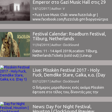
στην Blue Stage, η οποία διαμορφωμένη με
Emperor στο Gazi Music Hall στις 29
καρέκλες ήταν έτοιμη να υποδεχθεί μερικές
Απριλίου
14/12/2017 | Author: V
σημαντικές προσωπικότητες της σύγχρονης
τέχνης ...
• Fuzz Live Music Club: www.fuzzclub.gr |
www.facebook.com/fuzzclub.grΗ διοργανώτρια
εταιρεία 3 Shades of Black, ανακοίνωσε τη
μεταφορά της συναυλίας, που είναι
προγραμματισμένη για τη Κυριακή 29 Απριλίου
Festival Calendar: Roadburn Festival,
σε μεγαλύτερο χώρο διεξαγωγής και πιο
Tilburg, Netherlands
συγκεκριμένα στο Gazi Music Hall (Ιερά Οδός 7-
11/04/2019 | Author: ClockSound
13, Αθήνα).Το ClockSound είχε την τιμή να
προσκληθεί στο Day ...
Dates: 11 - 14 April 2019Location: Tilburg,
NetherlandsTickets (sold out) | Lineup ⁪
Live: Plisskën Festival 2017 - Holy
Fuck, Demdike Stare, Gaika, κ.α. (Day
1)
03/12/2017 | Author: ClockSound
Ο διήμερος μαραθώνιος ενός ακόμα Plisskën
έφτασε στο τέλος του, δίνοντάς μας την
εντύπωση ότι χρόνο με τον χρόνο ωριμάζει και
διορθώνει τις όποιες αδυναμίες του. Δεν είναι
τυχαίο άλλωστε, ότι είναι το κορυφαίο
News: Day For Night Festival,
χειμερινό φεστιβάλ της χώρας μας και ένα από
Houston | ClockSound Preview