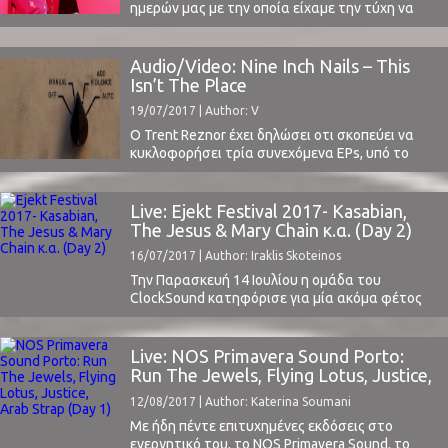
ημερών μας με την οποία είχαμε την τύχη να
μιλήσουμε στο Primavera Sound 2014 και να
δούμε την ίδια χρονιά στη Α38 της πανέμορφης
Βουδαπέστης. κυκλοφόρησε το πολύ καλό Los
Audio/Video: Nine Inch Nails – This
Ageless που είναι και πολλά υποσχόμενο για τη
Isn’t The Place
νέα της δουειά "MASSEDUCTION" που
19/07/2017 | Author: V
αναμένεται ...
Ο Trent Reznor έχει δηλώσει οτι σκοπεύει να
κυκλοφορήσει τρία συνεχόμενα EPs, υπό το
όχημα των Nine Inch Nails φυσικά. Το πρώτο,
"Not The Actual Events", ήρθε στα τέλη του
2016 και αποτελούνταν από 5 καταπληκτικά
Live: Ejekt Festival 2017- Kasabian,
κομμάτια. Μπορείτε εδώ να διαβάσετε την
The Jesus & Mary Chain κ.α. (Day 2)
κριτική μας.Το δεύτερο EP ονομάζεται "Add
16/07/2017 | Author: Iraklis Skoteinos
Violence" και ...
Την Παρασκευή 14 Ιουλίου η ομάδα του
ClockSound κατηφόρισε για μία ακόμα φέτος
στην Πλατεία Νερού για να παρακολουθήσει τη
δεύτερη ημέρα του φετινού Ejekt Festival. Στις
24 Ιουνίου είχε πραγματοποιηθεί η πρώτη
Live: NOS Primavera Sound Porto:
ημέρα του festival, τις εντυπώσεις μας για την
Run The Jewels, Flying Lotus, Justice,
οποία μπορείτε να διαβάσετε εδώ. Η αλήθεια
Arab Strap (Day 1)
12/08/2017 | Author: Katerina Soumani
είναι ότι ...
Με ήδη πέντε επιτυχημένες εκδόσεις στο
ενεργητικό του, το NOS Primavera Sound, το