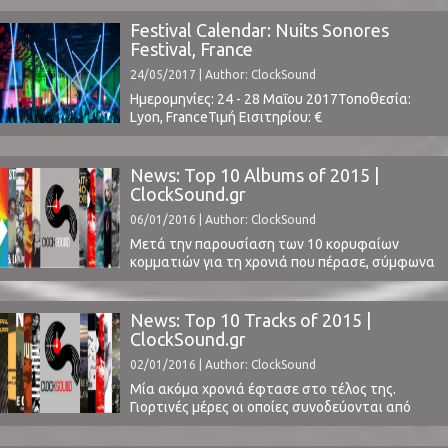
στις 22 Απριλίου.Από την εισαγωγή (Waiting For
You), υπάρχουν σαφώς επηροές από τον
Festival Calendar: Nuits Sonores
Oneotrix Point Never, παράλληλα
Festival, France
experimental/drone επηροές της μουσικής
24/05/2017 | Author: ClockSound
φλέβας των '00.Το Butterflies, μαζί με το New
Romantic αποτελούν νέο είδος ...
Ημερομηνίες: 24 - 28 Μαΐου 2017Τοποθεσία:
Lyon, FranceΤιμή Εισιτηρίου: €
140Χωρητικότητα: -Το Line Up περιλαμβάνει:
Andy Stott, Jon Hopkins, The Chemical Brothers,
Floating Points, Aurora Halal, Nina Kraviz, Optimo
News: Top 10 Albums of 2015 |
Espacio, Shlohmo, Ben Frost, Black Madonna,
ClockSound.gr
Einsturzende Neubauten, Fatima Yamaha, Omar
06/01/2016 | Author: ClockSound
Souleyman, DJ Marfox Stormzy, more
t.b.a.www.nuits-sonores.com ⁪
Μετά την παρουσίαση των 10 κορυφαίων
κομματιών για τη χρονιά που πέρασε, σύμφωνα
με την ψηφοφορία των συντακτών του
ClockSound, ήρθε η ώρα για μία ακόμα πιο
σημαντική λίστα. Τα 10 κορυφαία άλμπουμ του
News: Top 10 Tracks of 2015 |
2015.Σε μία εποχή όπου, δυστυχώς, τα singles
ClockSound.gr
καταλαμβάνουν ένα αρκετά σημαντικότερο
02/01/2016 | Author: ClockSound
ρόλο στον τρόπο που η ...
Μία ακόμα χρονιά έφτασε στο τέλος της.
Γιορτινές μέρες οι οποίες συνοδεύονται από
πολύ φαγητό και Best Of The Year λίστες! Έτσι
λοιπόν μαγειρέψαμε και εμείς τις δικές μας και