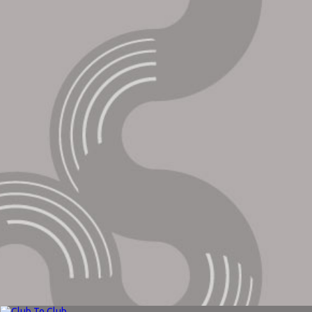
Casino M.E.S.H. *Ευχαριστούμε το Club To Club
Festival που για μια ακόμα χρονιά μας δέχθηκε
για να καλύψουμε επίσημα ένα από τα
κορυφαία ηλεκτρονικά φεστιβάλ στον κόσμο.