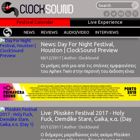
Festival Calendar
Live Experience
NEWS
REVIEWS
AUDIO/VIDEO
INTERVIEWS
News: Day For Night Festival,
Houston | ClockSound Preview
08/12/2017 | Author: ClockSound
Οι μνήμες από μια από τις σπάνιες εμφφανίσεις
του Aphex Twin στην περσινή του έκδοση είναι
νωπές στην πόλη και αποτέλεσαν την αφορμή η
φήμη του να εκτοξευθεί και πλέον να αποτελεί
το πιο σημαντικό καινούριο φεστιβάλ στον
κόσμο.Το ClockSound προσκλήθηκε και θα
παραβρεθεί στο Χιούστον για να καλύψει
επίσημα ...
Live: Plisskën Festival 2017 - Holy
Fuck, Demdike Stare, Gaika, κ.α. (Day
1)
03/12/2017 | Author: ClockSound
Ο διήμερος μαραθώνιος ενός ακόμα Plisskën