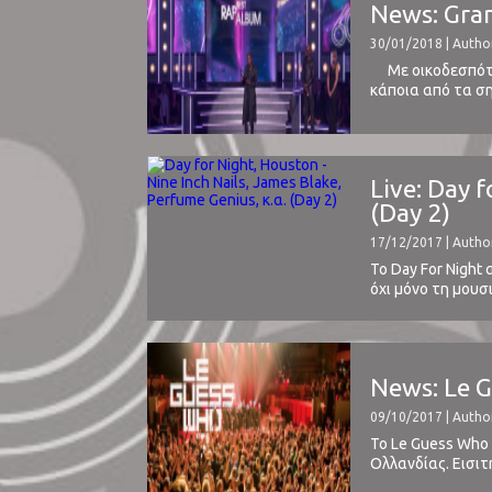
News: Gram
30/01/2018 | Author
Με οικοδεσπότη 
κάποια από τα σημ
Όνειρο ενός 15χρ
Live: Day 
(Day 2)
17/12/2017 | Autho
Το Day For Night
όχι μόνο τη μου
σύγχρονης έκφρασ
News: Le G
09/10/2017 | Autho
Το Le Guess Who 
Ολλανδίας. Εισιτ
αποτελεί ένα από