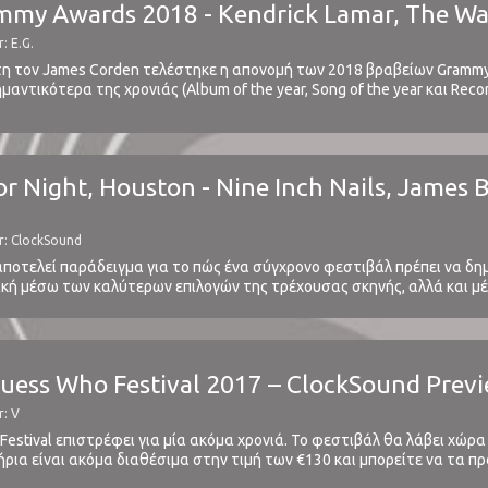
my Awards 2018 - Kendrick Lamar, The War
: E.G.
τον James Corden τελέστηκε η απονομή των 2018 βραβείων Grammy.
αντικότερα της χρονιάς (Album of the year, Song of the year και Recor
ονου ονειροπόλου από τη Hawaii ...
for Night, Houston - Nine Inch Nails, James 
r: ClockSound
 αποτελεί παράδειγμα για το πώς ένα σύγχρονο φεστιβάλ πρέπει να δη
σική μέσω των καλύτερων επιλογών της τρέχουσας σκηνής, αλλά και μ
ης.Παράδειγμα η 1η ημέρα προθέρμανσης του Day For Night, ...
uess Who Festival 2017 – ClockSound Prev
r: V
Festival επιστρέφει για μία ακόμα χρονιά. Το φεστιβάλ θα λάβει χώρ
ήρια είναι ακόμα διαθέσιμα στην τιμή των €130 και μπορείτε να τα 
 τα μεγαλύτερα και σημαντικότερα indoor festivals της Ευρώπης. ...