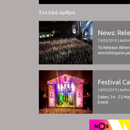
Σχετικά άρθρα
News: Rele
19/05/2019 | Author
Το Release Athen
αποτελούμενο μετ
χώρας μας, φέρνο
Festival C
24/05/2019 | Autho
Dates: 24 - 25 Ma
Event ⁪