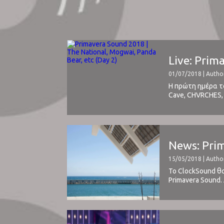
Live: Prim
01/07/2018 | Autho
Η πρώτη ημέρα το
Cave, CHVRCHES, F
ημέρας, 1ης Ιουνί
News: Pri
15/05/2018 | Autho
Το ClockSound θα
Primavera Sound.
ίσως περίοδο της 