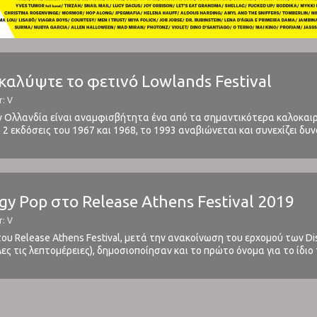
καλύψτε το φετινό Lowlands Festival
r: V
ν Ολλανδία είναι αναμφισβήτητα ένα από τα σημαντικότερα καλοκαιρι
ις 2 εκδόσεις του 1967 και 1968, το 1993 αναβιώνεται και συνεχίζει δυ
λα φεστιβάλ που λαμβάνουν χώρα τον Ιούνη ή τον Ιούλη ...
gy Pop στο Release Athens Festival 2019
r: V
ου Release Athens Festival, μετά την ανακοίνωση του ερχομού των D
ες τις λεπτομέρειες), δημοσιοποίησαν και το πρώτο όνομα για το ίδιο
Πλατεία Νερού το Σάββατο 8 Ιουνίου. Ένας καλλιτέχνης που ...