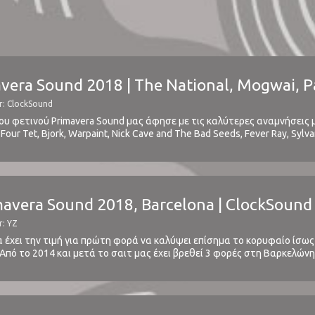
avera Sound 2018 | The National, Mogwai, Pa
r: ClockSound
υ φετινού Primavera Sound μας άφησε με τις καλύτερες αναμνήσεις μ
our Tet, Bjork, Warpaint, Nick Cave and The Bad Seeds, Fever Ray, Syl
ου, έχει ως ακολούθως με τη ...
mavera Sound 2018, Barcelona | ClockSound
r: YZ
 έχει την τιμή για πρώτη φορά να καλύψει επίσημα το κορυφαίο ίσως
 Από το 2014 και μετά το σαιτ μας έχει βρεθεί 3 φορές στη Βαρκελών
χρονιάς για να βρεθεί ...