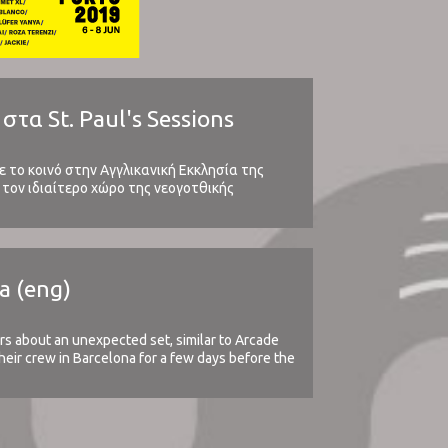
α St. Paul's Sessions
με το κοινό στην Αγγλικανική Εκκλησία της
 τον ιδιαίτερο χώρο της νεογοτθικής
 στη σχέση μεταξύ ακροατηρίου ...
a (eng)
s about an unexpected set, similar to Arcade
heir crew in Barcelona for a few days before the