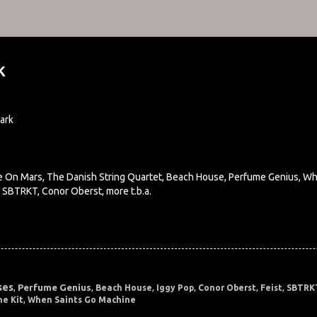
k
ark
 On Mars, The Danish String Quartet, Beach House, Perfume Genius, When 
 SBTRKT, Conor Oberst, more t.b.a.
ses
Perfume Genius
,
,
Beach House
,
Iggy Pop
,
Conor Oberst
,
Feist
,
SBTRK
he Kit
,
When Saints Go Machine