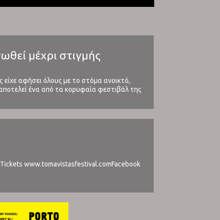
ινωθεί μέχρι στιγμής
ας είχε αφήσει όλους με το στόμα ανοικτό,
ε αποτελεί ένα από τα κορυφαία φεστιβάλ της
 | Tickets www.tomavistasfestival.comFacebook