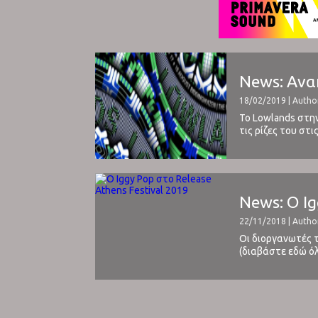
News: Ανα
18/02/2019 | Autho
Το Lowlands στη
τις ρίζες του στ
περισσότερα μεγά
News: Ο Ig
22/11/2018 | Autho
Οι διοργανωτές τ
(διαβάστε εδώ όλ
εμφανιστεί στην 