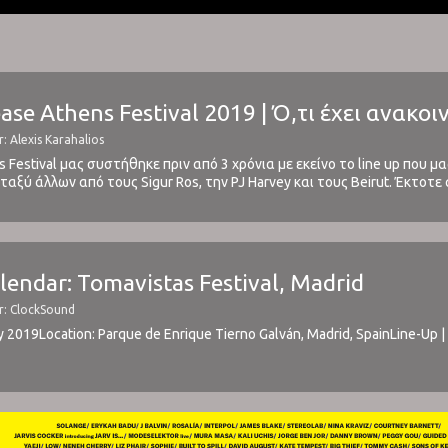
ase Athens Festival 2019 | Ό,τι έχει ανακο
: Alexis Karahalios
s Festival μας συστήθηκε πριν από 3 χρόνια με εκείνο το line up που μ
αξύ άλλων από τους Sigur Ros, την PJ Harvey και τους Beirut. Έκτοτ
ντας κάθε χρόνο ...
alendar: Tomavistas Festival, Madrid
r: ClockSound
y 2019Location: Parque de Enrique Tierno Galván, Madrid, SpainLine-Up