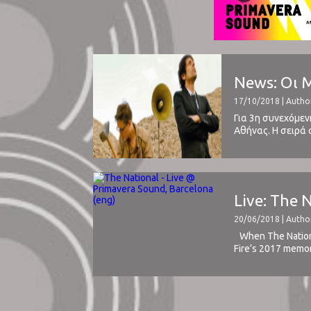
News: Οι 
17/10/2018 | Autho
Για 3η συνεχόμεν
Αθήνας. Η σειρά 
εκκλησίας του Αγ
Live: The 
20/06/2018 | Author
When The National
Fire’s 2017 memor
show. But at this ..