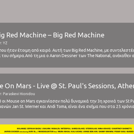
ig Red Machine – Big Red Machine
r: YZ
ου ήταν έτοιμη από καιρό. Αυτή των Big Red Machine, με συντελεστέ
 του σήμερα.Από τη μια ο Aaron Dessner των The National, ανέκαθεν
η δημιουργία κορυφαίων μουσικών συλλογών ("Dark Was The Night" (200
e On Mars - Live @ St. Paul's Sessions, Athe
r: Paraskevi Hionidou
 οι Μouse on Mars εγκαινίασαν πολύ δυναμικά την 3η χρονιά των St Pa
ανών Jan St. Werner και Andi Toma, είναι ένα σχήμα που στα 25 χρόνι
ιραματισμό του και ...