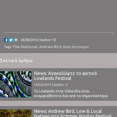
28/08/2016 | Author: YZ
The National
Andrew Bird
Matt Berninger
Tags:
,
,
Σχετικά άρθρα
News: Ανακαλύψτε το φετινό
Lowlands Festival
18/02/2019 | Author: V
Το Lowlands στην Ολλανδία είναι
αναμφισβήτητα ένα από τα σημαντικότερα
καλοκαιρινά outdoor festivals της Ευρώπης.
Έχοντας τις ρίζες του στις 2 εκδόσεις του 1967
και 1968, το 1993 αναβιώνεται και συνεχίζει
News: Andrew Bird, Low & Local
δυναμικά μέχρι και σήμερα. Σε αντίθεση με τα
Natives στο Summer Nostos Festival