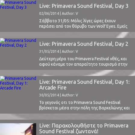
Live: Primavera Sound Festival, Day 3
02/06/2014 | Author: V
Σάββατο 31/05: Μόλις λίγες ώρες έχουν
περάσει από τον θόρυβο των Wolf Eyes. Εμείς
ξυπνάμε στο ξενοδοχείο νωρίς για να
τραγουδίσουμε το Slow Show των National, το
οποίο δεν έλεγε να σταματήσει να ακούγεται
Live: Primavera Sound Festival, Day 2
στα αυτιά μας. Σκεφτόμασταν την χθεσινή
31/05/2014 | Author: V
εμφάνιση του Justin Vernon με τους National και
περιμέναμε με ...
Δεύτερη μέρα του Primavera Festival χθές, και
αφού κάναμε τον απαραίτητο τουρισμό στην
πόλη, αποφασίσαμε να μπούμε μέσα στο
φεστιβάλ την ώρα που άρχισαν οι πρώτες
ψιχάλες.Υπό τις συνήθεις, για Ευρωπαικό
Live: Primavera Sound Festival, Day 1:
φεστιβάλ, συνθήκες λοιπόν κατευθύνθηκα
Arcade Fire
προς την Ray Ban Stage για τους Drive-By
30/05/2014 | Author: V
Truckers, μία από τις κορυφαίες σύγχρονες
southern ...
Το γεγονός οτι το Primavera Sound Festival
βρίσκεται μέσα στην πόλη της Βαρκελώνης και
όχι κάπου στη μέση του πουθενά, όπως τα
περισσότερα μεγάλα φεστιβάλ της Ευρώπης,
αφαιρεί κατά τη γνώμη μου ένα μικρό κομμάτι
Live: Παρακολουθήστε το Primavera
από τη συνολική φεστιβαλική εμπειρία. Το να
Sound Festival ζωντανά!
ξυπνάμε στο ξενοδοχείο και όχι μέσα στις σε ...