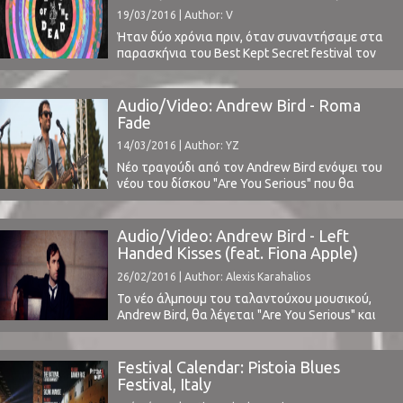
National
19/03/2016 | Author: V
Ήταν δύο χρόνια πριν, όταν συναντήσαμε στα
παρασκήνια του Best Kept Secret festival τον
Damian Abraham των Fucked Up. Μία συνάντηση
που κράτησε κάποιες ώρες και εξελίχθηκε σε
συζήτηση για τη μουσική, τη συλλογή βινυλίων
Audio/Video: Andrew Bird - Roma
μας κτλ με τη συνοδεία ενός σημανικού
Fade
αριθμού από μπίρες. Όταν η κουβέντα έφτασε
14/03/2016 | Author: YZ
στους ...
Νέο τραγούδι από τον Andrew Bird ενόψει του
νέου του δίσκου "Are You Serious" που θα
κυκλοφορήσει από τη Loma Vista την 1η
Απριλίου.Λίγες ημέρες πριν είχε κυκλογορήσει
και την υπέροχη συνεργασία του με τη Fiona
Audio/Video: Andrew Bird - Left
Apple (ακούστε εδώ). ⁪
Handed Kisses (feat. Fiona Apple)
(updated)
26/02/2016 | Author: Alexis Karahalios
Το νέο άλμπουμ του ταλαντούχου μουσικού,
Andrew Bird, θα λέγεται "Are You Serious" και
θα κυκλοφορήσει την 1η Απριλίου.Στο δίσκο θα
περιέχονται και ενδιαφέρουσες συνεργασίες,
όπως με τη Fiona Apple και τον Blake
Festival Calendar: Pistoia Blues
Mills.Ακούστε το πολύ ζεστό κομμάτι Left
Festival, Italy
Handed Kisses, στο οποίο τον ακούμε με τη