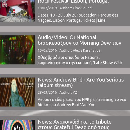
Rock Festival, Lisbon, Portugal
Genius, When Saints Go Machine, This Is The Kit,
18/07/2019 | Author: ClockSound
Feist, Iggy Pop, Chance The Rapper, Band of
Horses, SBTRKT, Conor Oberst, more ...
Dates: 18 - 20 July 2019Location: Parque das
Nações, Lisbon, PortugalTickets | Line
Upwww.superbocksuperrock.pt ⁪
Audio/Video: Οι National
διασκευάζουν το Morning Dew των
Grateful Dead
10/05/2016 | Author: Alexis Karahalios
Χθες βράδυ οι σπουδαίοι National
εμφανίστηκαν στην εκπομπή "Late Show With
Stephen Colbert", όπου έπαιξαν live το Morning
Dew.Το συγκεκριμένο κομμάτι αποτελεί μία
διασκευή (ή μήπως διασκευάρα;) των θρυλικών
News: Andrew Bird - Are You Serious
Grateful Dead, στα πλαίσια του tribute album
(album stream)
"Day Of The Dead".Ακούστε το παρακάτω: ⁪
28/03/2016 | Author: YZ
Ακούστε εδώ μέσω του NPR με streaming το νέο
δίσκο του Andrew Bird "Are You
Serious".Περιλαμβάνει τα Roma Fade και Left
Handed Kisses που κυκλοφόρησαν πριν λίγο
καιρό ενώ παράλληλα κυκλοφόρησαν και το
News: Ανακοινώθηκε το tribute
παρακάτω Valleys Of The Young. ⁪ ⁪
στους Grateful Dead από τους