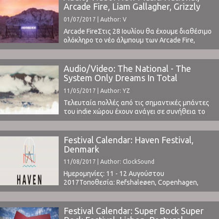
Ενδεικτικά: Tribute για τους Greatful
Arcade Fire, Liam Gallagher, Grizzly
DeadLNZNDRFEL VYEaux Claires Festival,
Bear, Horrors
01/07/2017 | Author: V
Wisconsin"Planetarium" Sufjan Stevens, Bryce
Dessner, κ.α.Bryce Dessner @ Cross Linx Έχουν
Arcade FireΣτις 28 Ιουλίου θα έχουμε διαθέσιμο
μάλιστα ...
ολόκληρο το νέο άλμπουμ των Arcade Fire,
Everything Now. Η παραγωγή έγινε από τον
Thomas Bangalter των Daft Punk, με την πινελιά
του να είναι παραπάνω από εμφανής στα νέα
Audio/Video: The National - The
κομμάτια που έδωσαν στη δημοσιότητα, το
System Only Dreams In Total
disco Signs Of Life και το electronic-based ...
Darkness
11/05/2017 | Author: YZ
Τελευταία πολλές από τις σημαντικές μπάντες
του indie χώρου έχουν ανάγει σε συνήθεια το
multitasking, γράφοντας μουσική, συνάπτοντας
πολλές συνεργασίες, δημιουργώντας ακόμα και
ολόκληρα φεστιβάλ.Ξεκινώντας από τους Bon
Festival Calendar: Haven Festival,
Iver και τον Aaron Dessner με το Eaux Claires,
Denmark
φέτος και ο Bryce Dessner των National
11/08/2017 | Author: ClockSound
ξεκίνησε φέτος το Haven Festival στη ...
Ημερομηνίες: 11 - 12 Αυγούστου
2017Τοποθεσία: Refshaleøen, Copenhagen,
DenmarkΤιμή Εισιτηρίου: € 170
(Tickets)Χωρητικότητα: n/aΤο Line Up
περιλαμβάνει: The National, Mouse On Mars, The
Festival Calendar: Super Bock Super
Danish String Quartet, Beach House, Perfume