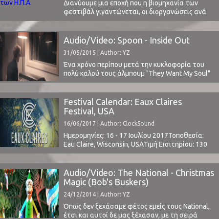
υποδεχόμαστε ...
Διανύουμε μια εποχή που η βιομηχανία των
φεστιβάλ γιγαντώνεται, οι διοργανώσεις ανά
τον κόσμο "φυτρώνουν" σα μανιτάρια, οι
καλλιτέχνες - και δικαιολογημένα - τα
χρειάζονται για οικονομικούς λόγους.
Audio/Video: Spoon - Inside Out
Αποτέλεσμα είναι το "κυνήγι" των πιο
31/05/2015 | Author: YZ
δημοφιλών ονομάτων να μεγιστοποιεί τον
ανταγωνισμό μεταξύ τους κάθε χρονιά και
Ένα χρόνο περίπου μετά την κυκλοφορία του
ειδικά για τα headlining slots. ...
πολύ καλού τους άλμπουμ "They Want My Soul"
(η κριτική μας εδώ), οι Spoon κυκλοφόρησαν το
βίντεο του Inside Out. Η ξεχωριστή φωνή
του Britt Daniel και το slow motion σκηνικό
Festival Calendar: Eaux Claires
δημιουργούν το κατάλληλο κλίμα για να δείτε
Festival, USA
το βίντεο παρακάτω: ⁪ Παράλληλα, αξίζει να
16/06/2017 | Author: ClockSound
ακούσετε την ...
Ημερομηνίες: 16 - 17 Ιουλίου 2017Τοποθεσία:
Eau Claire, Wisconsin, USAΤιμή Εισιτηρίου: 130
$Χωρητικότητα: 25.000Το Line Up
περιλαμβάνει: t.b.a.eauxclaires.com
Audio/Video: The National - Christmas
Magic (Bob's Buskers)
24/12/2014 | Author: YZ
Όπως δεν ξεχάσαμε φέτος εμείς τους National,
έτσι και αυτοί δε μας ξέχασαν, με τη σειρά