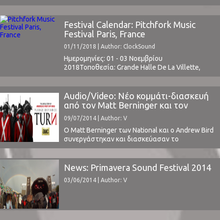
τους, για τις μέρες των Χριστουγέννων.Για χάρη
της τηλεοπτικής σειράς κινουμένων σχεδίων
"Bob's Buskers" οι National έγραψαν το σύντομο
Festival Calendar: Pitchfork Music
και γλυκύτατο Christmas Magic, με τους ίδιους
Festival Paris, France
να τραγουδούν "κρεμάμενοι" στο
01/11/2018 | Author: ClockSound
Χριστουγεννιάτικο δέντρο. ⁪ Δεν είναι η πρώτη
...
Ημερομηνίες: 01 - 03 Νοεμβρίου
2018Τοποθεσία: Grande Halle De La Villette,
Paris, FranceΤιμή Εισιτηρίου: € 120 ( link )Event
on Facebookpitchforkmusicfestival.frΤο Line Up
περιλαμβάνει:Jeudi 1er novembre - 17h/1h Mac
Audio/Video: Νέο κομμάτι-διασκευή
DeMarco - Etienne Daho - The Voidz - John Maus
από τον Matt Berninger και τον
- Rolling Blackouts Coastal Fever - G FlipVendredi
Andrew Bird
09/07/2014 | Author: V
2 novembre - 17h/2h Fever ...
Ο Matt Berninger των National και ο Andrew Bird
συνεργάστηκαν και διασκεύασαν το
παραδοσιακό Αγγλικό τραγούδι A Lyke Wake
Dirge. Το κομμάτι προορίζεται για την σειρά
Turn του AMC.Η διασκευή είναι πάρα πολύ καλή,
News: Primavera Sound Festival 2014
θυμίζοντάς μας κάποιες ψυχεδελικές φολκ
03/06/2014 | Author: V
μπάντες της δεκαετίας του '60. Με μία πολύ
σκοτεινή ατμόσφαιρα και ...