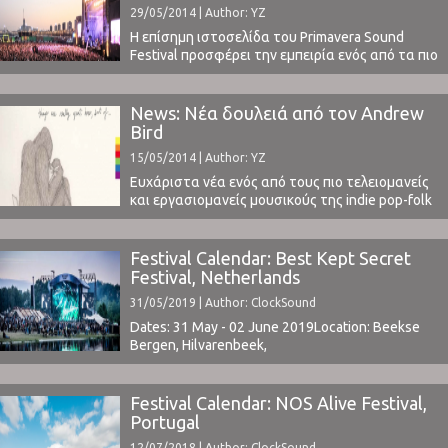
29/05/2014 | Author: YZ
Η επίσημη ιστοσελίδα του Primavera Sound
Festival προσφέρει την εμπειρία ενός από τα πιο
σημαντικά φεστιβάλ στον κόσμο ζωντανά!Στο
ClockSound, άλλωστε, πιστεύουμε ότι η
εμπειρία ενός live δε μπορεί να αντικατασταθεί
News: Νέα δουλειά από τον Andrew
με καμία άλλη πηγή μουσικής.Γι' αυτό και δύο
Bird
συνεργάτες μας βρίσκονται ήδη εκεί για να
15/05/2014 | Author: YZ
ζήσουν και να μας μεταφέρουν ...
Ευχάριστα νέα ενός από τους πιο τελειομανείς
και εργασιομανείς μουσικούς της indie pop-folk
σκηνής. Ο Andrew Bird ανακοίνωσε την
κυκλοφορία ενός δίσκου με διασκευές από την
country μπάντα The Handsome Family με τον
Festival Calendar: Best Kept Secret
τίτλο Things Are Really Great Here, Sort
Festival, Netherlands
Of... (03.06.2014). Δείτε τους σε μια παλαιότερη
31/05/2019 | Author: ClockSound
και κοινή τους εμφάνιση στη Santa ...
Dates: 31 May - 02 June 2019Location: Beekse
Bergen, Hilvarenbeek,
NetherlandsTickets | Lineup ⁪
Festival Calendar: NOS Alive Festival,
Portugal
12/07/2018 | Author: ClockSound