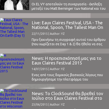
link.1) Lull feat. Jason ...
Οι EL VY αποτελούν τη συνεργασία - έκπληξη
μεταξύ του Matt Berninger των National και του
Brent Knopf, μουσικού και παραγωγού από το
Πόρτλαντ, γνωστού από τους Ramona Falls και
από τη μπάντα Menomena.O Berninger ίσως
Live: Eaux Claires Festival, USA - The
περίμενε να τελειώσει το Eaux Claires φεστιβάλ
National, Spoon, The Tallest Man On
στο οποίο αποτέλεσε ιστορικό σημείο για την ...
Earth (Day 1)
22/11/2015 | Author: YZ
Πριν ξεκινήσω τη συγγραφή αυτού του άρθρου
(που χωρίζεται σε Day 1 & 2) θα ήθελα να σας
εξομολογηθώ ότι τα παρακάτω σίγουρα
επηρεάζονται από το γεγονός ότι οι δύο
καλύτερες μπάντες της πρόσφατης ζωής μου
News: Η προεπισκόπησή μας για το
είναι οι Bon Iver και οι The National. Οι λόγοι
Eaux Claires Festival 2015
πολλοί και διάφοροι, και ...
14/07/2015 | Author: YZ
Ένας από τους δομικούς βασικούς λόγους που
δημιουργήσαμε την πλατφόρμα του
ClockSound ήταν για να μπορέσουμε να
επικοινωνήσουμε μέσω αυτής όλη τη
φιλοσοφία του Live Experience που αποτελεί
News: Το ClockSound θα βρεθεί τον
και την πεμπτουσία της μουσικής.Δυστυχώς
Ιούλιο στο Eaux Claires Festival στο
στη χώρα μας για - προφανείς και μη λόγους -
Wisconsin των Η.Π.Α.
23/06/2015 | Author: YZ
δεν έχουμε εύκολα την ευκαιρία να