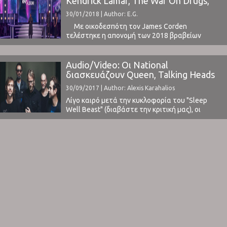
Kendrick Lamar, The War On Drugs,
Kraftwerk, κ.α.
30/01/2018 | Author: E.G.
Με οικοδεσπότη τον James Corden
τελέστηκε η απονομή των 2018 βραβείων
Grammy. Ο Bruno Mars κέρδισε 6 βραβεία, και
κάποια από τα σημαντικότερα της χρονιάς
(Album of the year, Song of the year και Record of
Audio/Video: Οι National
the year) και μίλησε για το Αμερικανικό Όνειρο
διασκευάζουν Queen, Talking Heads
ενός 15χρονου ονειροπόλου από τη Hawaii ...
& New Order
30/09/2017 | Author: Alexis Karahalios
Λίγο καιρό μετά την κυκλοφορία του "Sleep
Well Beast" (διαβάστε την κριτική μας), οι
National βρίσκονται σε παγκόσμια περιοδεία για
την υποστήριξη της τελευταίας τους
δουλειάς.Η μπάντα έχει ξεκινήσει να
παρουσιάζει σε κάθε live, διασκευές μεγάλων
κομματιών, οι οποίες ως τώρα είναι
διαφορετικές κάθε βράδυ.Στην τελευταία τους
εμφάνιση στο Hammersmith ...