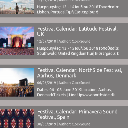
Ημερομηνίες: 12 - 14 Ιουλίου 2018Τοποθεσία:
Lisbon, PortugalΤιμή Εισιτηρίου: €
129Χωρητικότητα: 50,000Το Line Up
περιλαμβάνει:Alice in Chains, At The Drive In,
Beatriz Pessoa, Bernardo, Chvrches, Dead
Festival Calendar: Latitude Festival,
End, DJ Glue, Eels, Franz Ferdinand, Friendly
UK
Fires, Fumaxa, Future Islands, Here's Johnny, Jack
12/07/2018 | Author: ClockSound
White, Khalid, Mallu Magalhães, Marmozets,
Minta & The Brook Trout, MGMT, Nine Inch ...
Ημερομηνίες: 12 - 15 Ιουλίου 2018Τοποθεσία:
Southwold, United KingdomΤιμή Εισιτηρίου: £
197.50 (buy here Χωρητικότητα: 35,000Το Line
Up περιλαμβάνει: t.b.a.www.latitudefestival.com ⁪
Festival Calendar: NorthSide Festival,
Aarhus, Denmark
06/06/2019 | Author: ClockSound
Dates: 06 - 08 June 2019Location: Aarhus,
DenmarkTickets | Line Upwww.northside.dk ⁪
Festival Calendar: Primavera Sound
Festival, Spain
30/05/2019 | Author: ClockSound