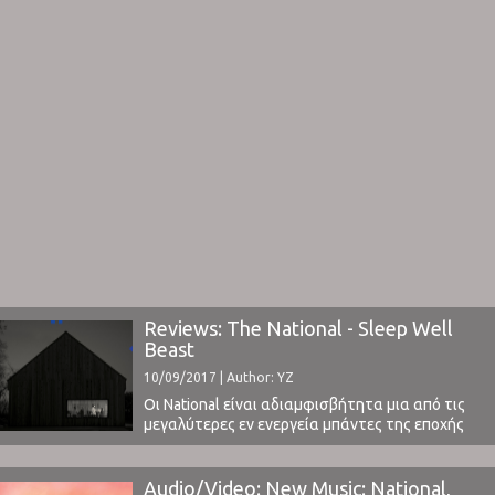
Reviews: The National - Sleep Well
Beast
10/09/2017 | Author: YZ
Οι National είναι αδιαμφισβήτητα μια από τις
μεγαλύτερες εν ενεργεία μπάντες της εποχής
μας. Από τις πιο απασχολημένες μάλιστα, αφού
τα μέλη τους λαμβάνουν μέρος σε πολλαπλά
παράλληλα πρότζεκτ και φεστιβάλ.
Audio/Video: New Music: National,