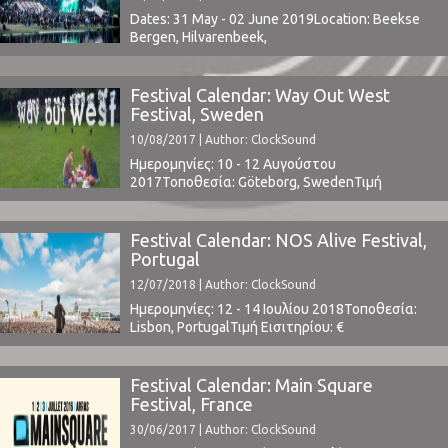
Dates: 31 May - 02 June 2019Location: Beekse
Bergen, Hilvarenbeek,
NetherlandsTickets | Lineup ⁪
Festival Calendar: Way Out West
Festival, Sweden
10/08/2017 | Author: ClockSound
Ημερομηνίες: 10 - 12 Αυγούστου
2017Τοποθεσία: Göteborg, SwedenΤιμή
Εισιτηρίου: € 235 (€ 155 early
bird)Χωρητικότητα: 25,000Το Line Up
περιλαμβάνει: The Shins, Feist, Lisa Hannigan,
Festival Calendar: NOS Alive Festival,
Frank Ocean, Chance The Rapper, The xx, Lana
Portugal
Del Ray, Pixies, Young Thug, Angel Olsen,
12/07/2018 | Author: ClockSound
Perfume Genius, Mac DeMarco, Major Lazer, Ryan
Adams, Thee Oh Sees, Mø, Sampha, Cashmere ...
Ημερομηνίες: 12 - 14 Ιουλίου 2018Τοποθεσία:
Lisbon, PortugalΤιμή Εισιτηρίου: €
129Χωρητικότητα: 50,000Το Line Up
περιλαμβάνει:Alice in Chains, At The Drive In,
Beatriz Pessoa, Bernardo, Chvrches, Dead
Festival Calendar: Main Square
End, DJ Glue, Eels, Franz Ferdinand, Friendly
Festival, France
Fires, Fumaxa, Future Islands, Here's Johnny, Jack
30/06/2017 | Author: ClockSound
White, Khalid, Mallu Magalhães, Marmozets,