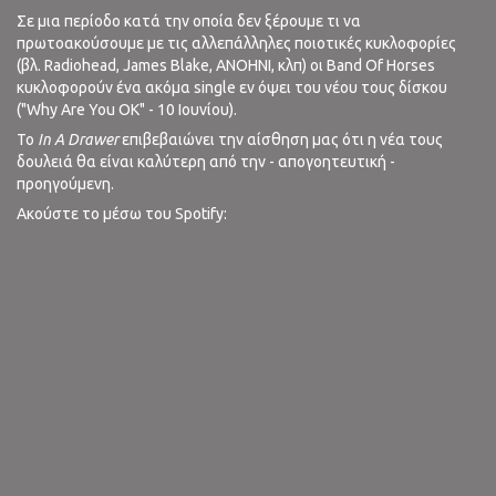
Σε μια περίοδο κατά την οποία δεν ξέρουμε τι να
πρωτοακούσουμε με τις αλλεπάλληλες ποιοτικές κυκλοφορίες
(βλ. Radiohead, James Blake, ANOHNI, κλπ) οι Band Of Horses
κυκλοφορούν ένα ακόμα single εν όψει του νέου τους δίσκου
("Why Are You OK" - 10 Ιουνίου).
Το
In A Drawer
επιβεβαιώνει την αίσθηση μας ότι η νέα τους
δουλειά θα είναι καλύτερη από την - απογοητευτική -
προηγούμενη.
Ακούστε το μέσω του Spotify: