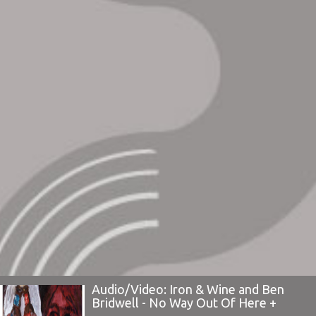
Audio/Video: Iron & Wine and Ben
Bridwell - No Way Out Of Here +
Bullet Proof Soul