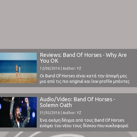
Reviews: Band Of Horses - Why Are
You OK
12/06/2016 | Author: YZ
Οι Band Of Horses είναι κατά την άποψή μας
μια από τις πιο original και low profile μπάντες
των ημερών μας. Από τις μπάντες που
συνδυάζουν με αριστοτεχνικό τρόπο τη folk και
indie μουσική της άλλης πλευράς του
Audio/Video: Band Of Horses -
Ατλαντικού και με συνέπεια την τελευταία
Solemn Oath
δεκαετία εμφανίζονται, κάθε τόσο, με πολύ ...
31/05/2016 | Author: YZ
Ένα ακόμη δέιγμα από τους Band Of Horses
ενόψει του νέου τους δίσκου που κυκλοφορεί
σε λίγες ημέρες.Ακούστε Solemn Oath που μας
βάζει ακόμα περισότερο στο κλίμα του νέου