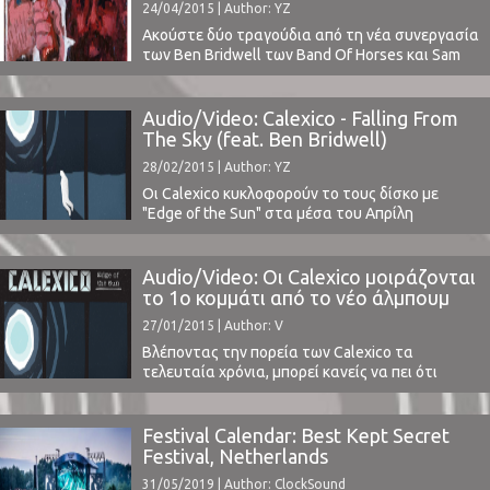
24/04/2015 | Author: YZ
Ακούστε δύο τραγούδια από τη νέα συνεργασία
των Ben Bridwell των Band Of Horses και Sam
Beam (a.k.a. Iron & Wine), που οδήγησε στο
άλμπουμ "Sing Into My Mouth" που θα
κυκλοφορήσει στις 17 Ιουλίου.Τα 12 τραγούδια
Audio/Video: Calexico - Falling From
που διασκευάστηκαν αποτελούν φόρο τιμής για
The Sky (feat. Ben Bridwell)
την ανεξίτηλη επιρροή τόσο των ίδιων των
28/02/2015 | Author: YZ
κομματιών ...
Οι Calexico κυκλοφορούν το τους δίσκο με
"Edge of the Sun" στα μέσα του Απρίλη
(13.04.2015) και μοιράζονται, ένα ακόμα
τραγούδι, το Falling From The Sky με guest
φωνητικά από τον Ben Bridwell των Band of
Audio/Video: Οι Calexico μοιράζονται
Horses.To τραγούδι είναι καλό και κινείται στα
το 1ο κομμάτι από το νέο άλμπουμ
γνώριμα μουσικά μονοπάτια των Calexico.
27/01/2015 | Author: V
Βλέποντας την πορεία των Calexico τα
τελευταία χρόνια, μπορεί κανείς να πει ότι
πρόκειται για μία αρκετά άτυχη μπάντα. Έχουν
καταφέρει να βγάλουν πολύ ποιοτικά άλμπουμ.
Άλμπουμ τα οποία έλαβαν εξαιρετικές κριτικές
Festival Calendar: Best Kept Secret
από τα μουσικά sites και περιοδικά παγκοσμίως.
Festival, Netherlands
Παρόλα αυτά όμως δεν κατάφεραν να
31/05/2019 | Author: ClockSound
ξαναβρούν τη δημοτικότητα που είχαν ...