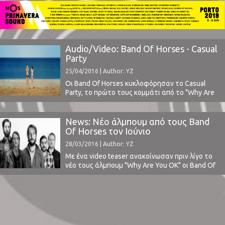
δίσκου που θα τιτλοφορείται "Why Are You
OK". ⁪ Δείτε επίσης το βίντεο από την εμφάνισή
τους στο In A Drawer στο The Late Show ...
Audio/Video: Band Of Horses - Casual
Party
25/04/2016 | Author: YZ
Οι Band Of Horses κυκλοφόρησαν το Casual
Party, το πρώτο τους κομμάτι από το "Why Are
You OK" που θα κυκλοφορήσει τον Ιούνιο
(διαβάστε εδώ).Το νέο τους κομμάτι μας κάνει
να αισιοδοξούμε για τη συνέχεια, δεδομένου ότι
News: Νέο άλμπουμ από τους Band
μερικώς μας απογοήτευσαν με το προηγούμενό
Of Horses τον Ιούνιο
τους δίσκο "Mirage Rock" (2012).Ακούστε το
28/03/2016 | Author: YZ
παρακάτω: ...
Με ένα video teaser ανακοίνωσαν πριν λίγο το
νέο τους άλμπουμ "Why Are You OK" οι Band Of
Horses, που θα κυκλοφορήσει από την
Interscope Records/American Recordings τον
ερχόμενο Ιούνιο.Η παραγωγή γίνεται από την
ίδια τη μπάντα μαζί με τους Jason Lytle των
Grandaddy και τον Rick Rubin.Τον Ιούλιο το ...