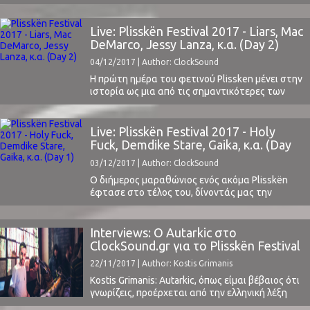
χώρα μας και στο Death Disco την Παρασκευή
16 Φεβρουαρίου.Κυκλοφόρησαν το πρώτο τους
άλμπουμ "Desperate Journalist" το 2014 και
Live: Plisskën Festival 2017 - Liars, Mac
επανήλθαν το 2017 με την τελευταία τους
DeMarco, Jessy Lanza, κ.α. (Day 2)
δημιουργία "Grow Up", που απέσπασε πολύ
04/12/2017 | Author: ClockSound
καλές κριτικές.Το συγκρότημα που ...
Η πρώτη ημέρα του φετινού Plissken μένει στην
ιστορία ως μια από τις σημαντικότερες των
τελευταίων χρόνων στη χώρα μας σε επίπεδο
φεστιβάλ.Ήταν σε τέτοιο σημείο ο πήχης που
θα ήταν αδύνατο και η 2η να κινηθεί στο ίδιο
Live: Plisskën Festival 2017 - Holy
επίπεδο, κατάφερε όμως να μας παραδώσει το
Fuck, Demdike Stare, Gaika, κ.α. (Day
πιο σημαντικό live του 2-μέρου ...
1)
03/12/2017 | Author: ClockSound
Ο διήμερος μαραθώνιος ενός ακόμα Plisskën
έφτασε στο τέλος του, δίνοντάς μας την
εντύπωση ότι χρόνο με τον χρόνο ωριμάζει και
διορθώνει τις όποιες αδυναμίες του. Δεν είναι
τυχαίο άλλωστε, ότι είναι το κορυφαίο
Interviews: Ο Autarkic στο
χειμερινό φεστιβάλ της χώρας μας και ένα από
ClockSound.gr για το Plisskën Festival
τα καλύτερα στην Ευρώπη, μπαίνοντας για
22/11/2017 | Author: Kostis Grimanis
ακόμα μία ...
Kostis Grimanis: Autarkic, όπως είμαι βέβαιος ότι
γνωρίζεις, προέρχεται από την ελληνική λέξη
αυτάρκεια, ανεξαρτησία. Πώς προέκυψε το