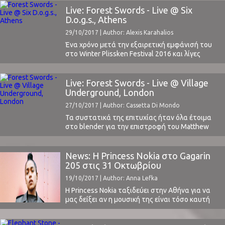
την τελευταία του δουλειά - για τις ανθρώπινες
Live: Forest Swords - Live @ Six
σχέσεις και τα εμπόδια που βάζουν ή που
D.o.g.s., Athens
υπερβαίνουν οι άνθρωποι όταν πρόκειται για
29/10/2017 | Author: Alexis Karahalios
αυτές, ...
Ένα χρόνο μετά την εξαιρετική εμφάνισή του
στο Winter Plissken Festival 2016 και λίγες
μέρες μετά το live του στο Village Underground
του Λονδίνου, ο Forest Swords επέστρεψε στην
Αθήνα και στο six d.o.g.s. Είχαμε την τύχη και
Live: Forest Swords - Live @ Village
φέτος, αυτή τη φορά δια ζώσης, να μιλήσουμε
Underground, London
μαζί του μια ώρα πριν ...
27/10/2017 | Author: Cassetta Di Mondo
Τα συστατικά της επιτυχίας ήταν όλα έτοιμα
στο blender για την επιστροφή του Matthew
Barnes στο Λονδίνο μετά από τις αποθεωτικές
κριτικές για το τελευταίο του release
“Compassion” (διαβάστε την κριτική μας εδώ).
News: Η Princess Nokia στο Gagarin
Ένας πρακτικός αλλά και αρκετά
205 στις 31 Oκτωβρίου
ατμοσφαιρικός χώρος (Village Underground),
19/10/2017 | Author: Anna Lefka
μια γενική αποδοχή του κοινού μέσω ενός sold ...
H Princess Nokia ταξιδεύει στην Αθήνα για να
μας δείξει αν η μουσική της είναι τόσο καυτή
όσο οι σούπες που πετάει σε ρατσιστές στο
μετρό της Νέας Υόρκης.Η Νεοϋορκέζα ράπερ με