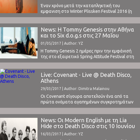
Έναν χρόνο μετά την καταπληκτική του
εμφανιση στο Winter Plissken Festival 2016 (η
κριτική μας εδώ), o Forest Swords επιστρέφει
στην Αθήνα για ακόμα ένα μυσταγωγικό live,
στις 27 Οκτωβρίου, στη σκηνή του six d.o.g.s.Ο
News: Η Tommy Genesis στην Αθήνα
ραγδαία ανερχόμενος παραγωγός από το
και το Six d.o.g.s στις 27 Μαΐου
Liverpool, κυκλοφόρησε πριν από λίγους μήνες
01/05/2017 | Author: YZ
το εκπληκτικό νέο άλμπουμ ...
Η Tommy Genesis 2 ημέρες πριν την εμφάνισή
της στο εξαιρετικό Spring Attitude Festival στη
Ρώμη θα βρεθεί στην Αθήνα και το Six d.o.g.s
στις 27 Μαΐου.Η ανερχόμενη Καναδή από το
Βανκούβερ έχει εισαγει ένα δικό της ξεχωριστό
Live: Covenant - Live @ Death Disco,
hip hop στυλ το οποίο η ίδια
Athens
αποκαλεί φετιχιστικό.Διαβάστε την αναλυτική
29/03/2017 | Author: Dimitra Malainou
ανακοίνωση της ...
Οι Covenant σίγουρα αποτελούν ένα από τα
πρώτα ονόματα αγαπημένων συγκροτημάτων
που συνήθως αναφέρει κάθε οπαδός της EBM.
Επομένως δε νομίζω κανένας από το “σινάφι”
να απόρησε με το γεγονός ότι η εμφάνισή τους
News: Οι Modern English με τη Lia
στη Death Disco στις 25 Μαρτίου έγινε sold-out.
Hide στο Death Disco στις 10 Ιουνίου
Ο χώρος είναι μικρός και γεμίζει εύκολα, θα ...
16/03/2017 | Author: YZ