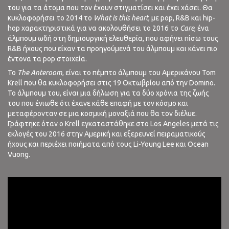
του για τα άτομα που τον έχουν στιγματίσει και έχει χάσει. Θα
κυκλοφορήσει το 2014 το
What
is
this
heart
, με pop, R&B και hip-
hop χαρακτηριστικά για να ακολουθήσει το 2016 το
Care
, ένα
άλμπουμ ωδή στη δημιουργική ελευθερία, που αφήνει πίσω τους
R&B ήχους που είχαν τα προηγούμενά του άλμπουμ και κάνει πιο
έντονα τα pop στοιχεία.
Το
The
Anteroom
, είναι το πέμπτο άλμπουμ του Αμερικάνου Tom
Krell που θα κυκλοφορήσει στις 19 Οκτωβρίου από την Domino.
Το άλμπουμ του, είναι μια δήλωση για τα δύο χρόνια της ζωής
του που ένιωθε ότι έχανε κάθε επαφή με τον κόσμο και
μεταφέρονταν σε μια κοσμική μοναξιά που θα τον διέλυε.
Γράφτηκε όταν ο Krell εγκαταστάθηκε στο Los Angeles μετά τις
εκλογές του 2016 στην Αμερική και εξερευνεί πειραματικούς
ήχους και περιέχει ποιήματα από τους Li-Young Lee και Ocean
Vuong.