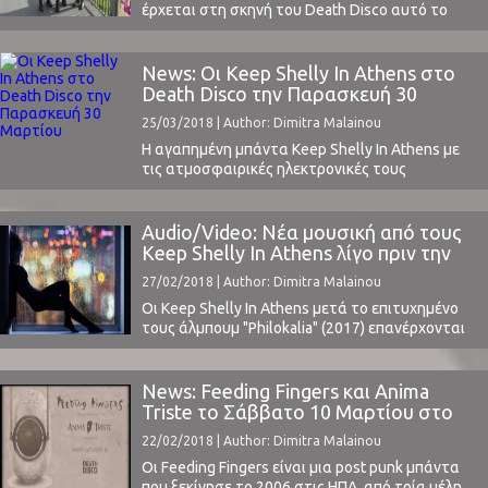
έρχεται στη σκηνή του Death Disco αυτό το
Σάββατο 31 Μαρτίου. Για 2η φορά στη χώρα
μας, μετά από πολύ καιρό, και με δύο άλμπουμ
πλέον στο ενεργητικό τους θα μας δώσουν μια
News: Οι Keep Shelly In Athens στο
γερή δόση post punk, synthpop και EBM.Τη
Death Disco την Παρασκευή 30
βραδιά θα ...
Μαρτίου
25/03/2018 | Author: Dimitra Malainou
Η αγαπημένη μπάντα Keep Shelly In Athens με
τις ατμοσφαιρικές ηλεκτρονικές τους
συνθέσεις ταξιδεύει στην Ευρώπη για την
προώθηση του πρόσφατου άλμπουμ τους
"Philokalia" (2017) και επιστρέφει στις 30
Audio/Video: Νέα μουσική από τους
Μαρτίου στη σκηνή του Death Disco για να
Keep Shelly In Athens λίγο πριν την
μοιραστεί μαζί μας μια μοναδική βραδιά.Ο
περιοδεία τους
27/02/2018 | Author: Dimitra Malainou
ταλαντούχος RΠЯ, ψυχή των KSIA, έχοντας στο
πλευρό του ...
Οι Keep Shelly In Athens μετά το επιτυχημένο
τους άλμπουμ "Philokalia" (2017) επανέρχονται
με νέες τους δημιουργίες. Το διπλό τους single
"Denial/Tokyo Lane" είναι ιδιαίτερα ενδιαφέρον
και κυκλοφόρησε στις 19 Φεβρουαρίου.Το
News: Feeding Fingers και Anima
δίδυμο RΠЯ και Jessica Bell προσθέτοντας αυτά
Triste το Σάββατο 10 Μαρτίου στο
τα δύο υπέροχα νέα κομμάτια στις μουσικές
Death Disco
22/02/2018 | Author: Dimitra Malainou
τους αποσκευές θα πάρουν τη ...
Οι Feeding Fingers είναι μια post punk μπάντα
που ξεκίνησε το 2006 στις ΗΠΑ από τρία μέλη