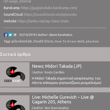
ref=page_internal
Bandcamp:
https://jayglassdubs.bandcamp.com/
SoundCloud:
https://soundcloud.com/aylassubs
Website:
https://iamku.net/Jay-Glass-Dubs
05/10/2018 | Author: Alexis Karahalios
plisskenlab
Death Disco
How To Dress Well
plissken
Tags:
,
,
,
Σχετικά άρθρα
News: Midori Takada (JP)
| Author: Kostis Gardikis
H Midori Takada σημαντική εκπρόσωπος του
πάντα επίκαιρου γιαπωνέζικου μινιμαλισμού
στην Αθήνα Κυριακή 2 Ιουνίου 2019 στην
αίθουσα Φιλολογικός Σύλλογος Παρνασσός
στα πλαίσια του Plisskën Festival. Με
Live: Michelle Gurevich – Live @
προσωπική σφραγίδα ambient, κρουστών,
Gagarin 205, Athens
φυσικών ήχων και ηχοχρώματα από την Ασία
| Author: Sevi Stavrianakoy
και την Αφρική η Τakada δημιουργεί