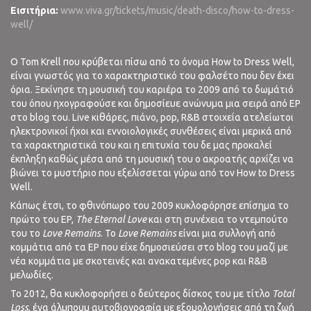
Εισιτήρια:
www.viva.gr/tickets/music/death-disco/how-to-dress-
well/
Ο Tom Krell που κρύβεται πίσω από το όνομα How to Dress Well,
είναι γνωστός για το χαρακτηριστικό του φαλσέτο που δεν έχει
όρια. Ξεκίνησε τη μουσική του καριέρα το 2009 από το δωμάτιό
του όπου ηχογραφούσε και δημοσίευε ανώνυμα μια σειρά από EP
στο blog του. Live κιθάρες, πιάνο, pop, R&B στοιχεία ατελείωτοι
ηλεκτρονικοί ήχοι και εννοιολογικές συνθέσεις είναι μερικά από
τα χαρακτηριστικά του και η επιτυχία του δε μας προκαλεί
έκπληξη καθώς μέσα από τη μουσική του ο ακροατής αρχίζει να
βιώνει το μυστήριο που εξελίσσεται γύρω από τον How to Dress
Well.
Κάπως έτσι, το φθινόπωρο του 2009 κυκλοφόρησε επίσημα το
πρώτο του EP,
The
Eternal
Love
και στη συνέχεια το ντεμπούτο
του το
Love
Remains
. Το
Love
Remains
είναι μια συλλογή από
κομμάτια από τα EP που είχε δημοσιεύσει στο blog του μαζί με
νέα κομμάτια με σκοτεινές και ανακατεμένες pop και R&B
μελωδίες.
Το 2012, θα κυκλοφορήσει ο δεύτερος δίσκος του με τίτλο
Total
Loss
, ένα άλμπουμ αυτοβιογραφία με εξομολογήσεις από τη ζωή