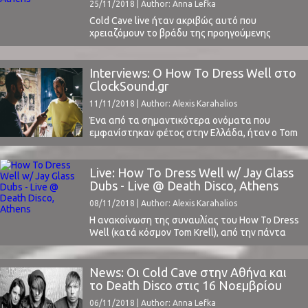
25/11/2018 | Author: Anna Lefka
προσελκύοντας μουσικόφιλο κοινό από όλη την
...
Cold Cave live ήταν ακριβώς αυτό που
χρειαζόμουν τo βράδυ της προηγούμενης
Παρασκευής. Η μελαγχολική σκοτεινιά, που
κρύβει όμως μέσα της το γλυκόπικρο αίσθημα
της ελπίδας, έμοιαζε να μου δίνει ιδανικό
Interviews: Ο How To Dress Well στο
ραντεβού. Ένα ρητό λέει ότι το timing είναι το
ClockSound.gr
παν. Ωστόσο, ένα κακό performance θα
11/11/2018 | Author: Alexis Karahalios
μπορούσε να το τινάξει ...
Ένα από τα σημαντικότερα ονόματα που
εμφανίστηκαν φέτος στην Ελλάδα, ήταν ο Tom
Krell, γνωστός με το καλλιτεχνικό ψευδώνυμο
How To Dress Well. Λίγο πριν την εμφάνισή του
στο Death Disco, απάντησε στις ερωτήσεις μας
Live: How To Dress Well w/ Jay Glass
γύρω από τη μουσική του, τη φιλοσοφία και τα
Dubs - Live @ Death Disco, Athens
μελλοντικά του σχέδια. Αλέξης Καραχάλιος:
08/11/2018 | Author: Alexis Karahalios
Πώς προέκυψε ...
Η ανακοίνωση της συναυλίας του How To Dress
Well (κατά κόσμον Tom Krell), από την πάντα
ανήσυχη ομάδα του Plisskën, ήταν μία
ευχάριστη έκπληξη. Πρόκειται για έναν
καλλιτέχνη ο οποίος με το δικό του ιδιαίτερο
News: Οι Cold Cave στην Αθήνα και
μουσικό ύφος, έχει βάλει ψηλά το όνομά του
το Death Disco στις 16 Νοεμβρίου
στη λίστα με τα «ζεστά» ονόματα της ...
06/11/2018 | Author: Anna Lefka