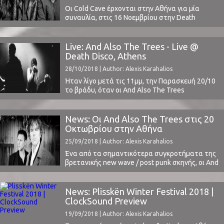
Οι Cold Cave έρχονται στην Αθήνα για μία
συναυλία, στις 16 Νοεμβρίου στην Death
Disco.To project του Wesley Eisold γεννήθηκε το
2007, όντας η πρώτη προσπάθεια του
Αμερικανού να ασχοληθεί με την σύνθεση.
Live: And Also The Trees - Live @
Πρωτύτερα ο Eisold είχε ήδη διατελέσει
Death Disco, Athens
τραγουδιστής σε hardcore συγκροτήματα. Ο
28/10/2018 | Author: Alexis Karahalios
ίδιος έχει δηλώσει ότι η επιλογή ...
Ήταν λίγο μετά τις 11μμ, την Παρασκευή 20/10
το βράδυ, όταν οι And Also The Trees
περνώντας μέσα από το κοινό, ανέβηκαν στη
σκηνή του Death Disco σε μια sold out
συναυλία. Φυσικά, εξέχουσα μορφή ήταν ο
News: Οι And Also The Trees στις 20
εμβληματικός frontman Simon Huw Jones
Οκτωβρίου στην Αθήνα
ντυμένος σαν δανδής, ο οποίος κέρδισε με το ...
25/09/2018 | Author: Alexis Karahalios
Ένα από τα σημαντικότερα συγκροτήματα της
βρετανικής new wave / post punk σκηνής, οι And
Also The Trees, θα εμφανιστούν ζωντανά στο
Death Disco, το Σάββατο 20 Οκτωβρίου.Το
συγκρότημα ξεκίνησε το μουσικό του ταξίδι το
News: Plisskën Winter Festival 2018 |
1979, από ένα μικρό χωριό του Worcestershire
ClockSound Preview
έχοντας μία δική τους άποψε στην εξέλιξη της
19/09/2018 | Author: Alexis Karahalios
...