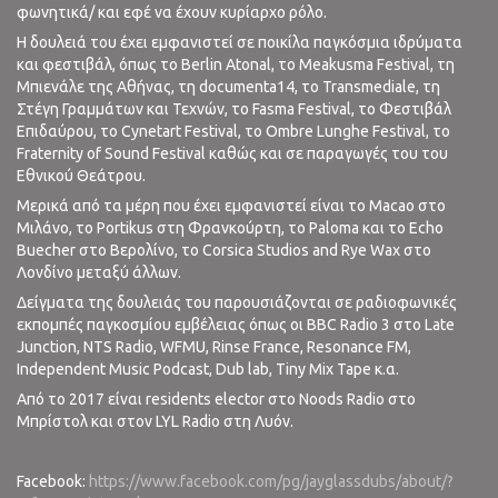
φωνητικά/ και εφέ να έχουν κυρίαρχο ρόλο.
Η δουλειά του έχει εμφανιστεί σε ποικίλα παγκόσμια ιδρύματα
και φεστιβάλ, όπως το Berlin Atonal, το Meakusma Festival, τη
Μπιενάλε της Αθήνας, τη documenta14, το Transmediale, τη
Στέγη Γραμμάτων και Τεχνών, το Fasma Festival, το Φεστιβάλ
Επιδαύρου, το Cynetart Festival, το Ombre Lunghe Festival, το
Fraternity of Sound Festival καθώς και σε παραγωγές του του
Εθνικού Θεάτρου.
Μερικά από τα μέρη που έχει εμφανιστεί είναι το Macao στο
Μιλάνο, το Portikus στη Φρανκούρτη, το Paloma και το Echo
Buecher στο Βερολίνο, το Corsica Studios and Rye Wax στο
Λονδίνο μεταξύ άλλων.
Δείγματα της δουλειάς του παρουσιάζονται σε ραδιοφωνικές
εκπομπές παγκοσμίου εμβέλειας όπως οι BBC Radio 3 στο Late
Junction, NTS Radio, WFMU, Rinse France, Resonance FM,
Independent Music Podcast, Dub lab, Tiny Mix Tape κ.α.
Από το 2017 είναι residents elector στο Noods Radio στο
Μπρίστολ και στον LYL Radio στη Λυόν.
Facebook:
https://www.facebook.com/pg/jayglassdubs/about/?