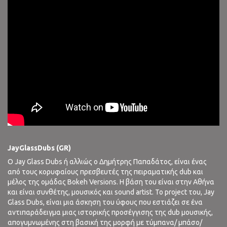
Jay
Glass
Dubs
(
GR
)
Ο Jay Glass Dubs ή αλλιώς ο Δημήτρης Παπαδάτος, είναι ένας
από τους κορυφαίους πρεσβευτές της πειραματικής dub και
μέλος της ομάδας Bokeh Versions. Η βάση του είναι στην Αθήνα
και είναι συνθέτης, μουσικός και sound artist. Το project του, Jay
Glass Dubs, είναι μια άσκηση του ύφους που εστιάζει σε ένα
αντιπαράδειγμα μιας ιστορικής προσέγγισης της dub μουσικής,
απογυμνωμένης στη βασική της μορφή με τύμπανα/ μπάσο/