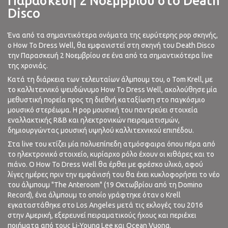
Παρασκευή 2 Νοεμβρίου στο Death
Disco
Ένα από τα σημαντικότερα ονόματα της ευρύτερης pop σκηνής,
ο How To Dress Well, θα εμφανιστεί στη σκηνή του Death Disco
την Παρασκευή 2 Νοεμβρίου σε ένα από τα σημαντικότερα live
της χρονιάς.
Κατά τη διάρκεια των τελευταίων άλμπουμ του, ο Tom Krell, με
το καλλιτεχνικό ψευδώνυμο How To Dress Well, ακολούθησε μία
μεθυστική πορεία προς τη διεθνή καταξίωση στο παγκόσμιο
μουσικό στερέωμα. Η pop μουσική του παντρεύει στοιχεία
εναλλακτικής R&B και ηλεκτρονικών πειραματισμών,
δημιουργώντας μουσική υψηλού καλλιτεχνικού επιπέδου.
Στα live του κτίζει μία πολυεπίπεδη ατμόσφαιρα όπου πέρα από
το ηλεκτρονικό στοιχείο, κυρίαρχο ρόλο έχουν οι κιθάρες και το
πιάνο. Ο How To Dress Well θα έρθει με φρέσκο υλικό, αφού
λίγες ημέρες πριν την εμφάνισή του θα έχει κυκλοφορήσει το νέο
του άλμπουμ "The Anteroom" (19 Οκτωβρίου από τη Domino
Record), ένα άλμπουμ το οποίο γράφτηκε όταν ο Krell
εγκαταστάθηκε στο Los Angeles μετά τις εκλογές του 2016
στην Αμερική, εξερευνεί πειραματικούς ήχους και περιέχει
ποιήματα από τους Li-Young Lee και Ocean Vuong.