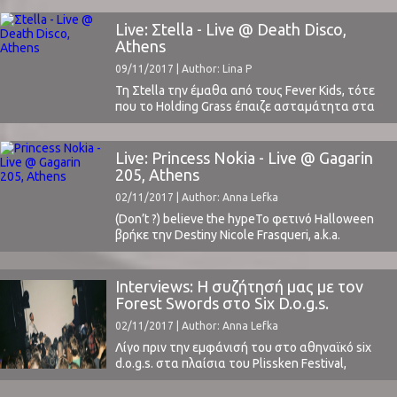
όνομά σου και θα έλεγες ότι είναι σχετικό με τη
μουσική που κάνεις ή την προσωπικότητα και
Live: Σtella - Live @ Death Disco,
το χαρακτήρα σου, ή είναι απλά μια λέξη της
Athens
οποίας το νόημα και ο ήχος σου ...
09/11/2017 | Author: Lina P
Τη Σtella την έμαθα από τους Fever Kids, τότε
που το Holding Grass έπαιζε ασταμάτητα στα
ελληνικά ραδιόφωνα. Το 2014, είχα κολλήσει
ανεπανόρθωτα με το συγκεκριμένο κομμάτι και
κυρίως με την χαρακτηριστική φωνή της
Live: Princess Nokia - Live @ Gagarin
Στέλλας Χρονοπούλου.Όταν ένα χρόνο περίπου
205, Athens
μετά, άκουγα για πρώτη φορά το Picking Words
02/11/2017 | Author: Anna Lefka
στο ραδιόφωνο, έκοβα ...
(Don’t ?) believe the hypeΤο φετινό Halloween
βρήκε την Destiny Nicole Frasqueri, a.k.a.
Princess Nokia, μακριά από την αγαπημένη της
Νέα Υόρκη και πάνω στην σκηνή του
κατάμεστου Gagarin 205. Κάτι που δεν την
Interviews: Η συζήτησή μας με τον
εμπόδισε να τιμήσει τα έθιμα της πατρίδας της
Forest Swords στο Six D.o.g.s.
και να εμφανιστεί μεταμφιεσμένη ως Lola
02/11/2017 | Author: Anna Lefka
Bunny από ...
Λίγο πριν την εμφάνισή του στο αθηναϊκό six
d.o.g.s. στα πλαίσια του Plissken Festival,
συναντήσαμε τον Matthew Barnes, a.k.a. Forest
Swords, και συζητήσαμε για το "Compassion" -