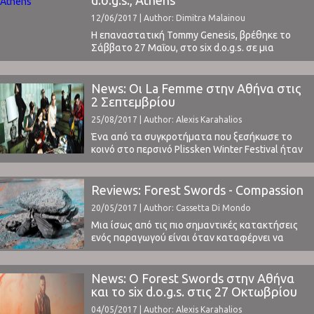
στο Joker Bar (Άρτα) και Παρασκευή 29.09
12/06/2017 | Author: Dimitra Malainou
στο Death Disco (Αθήνα).Ο δημιουργός τους
Rishi Dhir έχει διακριθεί στο σιτάρ. ...
Η επαναστατική Tommy Genesis, βρέθηκε το
Σάββατο 27 Μαΐου, στο six d.o.g.s. σε μια
παραγωγή της plisskenlab του Plisskën Festival
για να μας δώσει μια γερή δόση από αυτό που η
ίδια αποκαλεί «φετιχιστικό ραπ».Γεννημένη στο
News: Οι La Femme στην Αθήνα στις
Βανκούβερ του Καναδά με σουηδική και Ταμίλ
2 Σεπτεμβρίου
καταγωγή, η εξωτική της παρουσία
25/08/2017 | Author: Alexis Karahalios
αναπόφευκτα τραβά ...
Ένα από τα συγκροτήματα που ξεσήκωσε το
κοινό στο περσινό Plissken Winter Festival ήταν
οι Γάλλοι La Femme (διαβάστε την κριτική μας
εδώ). Με ακόρεστη όρεξη στη σκηνή, έστησαν
το δικό τους πάρτι, κάνοντάς μας να χορεύουμε
Reviews: Forest Swords - Compassion
ασταμάτητα. Δεν ήταν λίγοι αυτοί που
20/05/2017 | Author: Cassetta Di Mondo
υποστήριξαν ότι το συγκρότημα
πραγματοποίησε την κορυφαία ...
Μια ίσως από τις πιο σημαντικές κατακτήσεις
ενός παραγωγού είναι όταν καταφέρνει να
δημιουργήσει ένα ηχητικό στίγμα, μια δυνατή
μουσική σφραγίδα που του δίνει το δικαίωμα
εκτός από το να κερδίσει μια, κάποια
News: Ο Forest Swords στην Αθήνα
αναγνωρισιμότητα, να εγκατασταθεί στο
και το six d.o.g.s. στις 27 Οκτωβρίου
μουσικό στερέωμα και να χτίσει πάνω της. Ο
04/05/2017 | Author: Alexis Karahalios
Matthew Barnes επέλεξε, ως ανερχόμενο ...