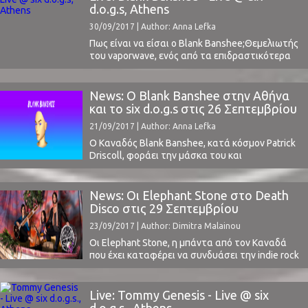
τον τίτλο "Ruinism", αποσπώντας και πάλι
d.o.g.s, Athens
εγκωμιαστικές κριτικές. Στο "Ruinism" ο Lapalux
30/09/2017 | Author: Anna Lefka
στρέφεται προς ένα ...
Πως είναι να είσαι ο Blank Banshee;Θεμελιωτής
του vaporwave, ενός από τα επιδραστικότερα
μουσικά genres αλλά και subcultures των
τελευταίων ετών, η κυκλοφορία του πρώτου
του album όρισε εκ νέου το είδος που
News: Ο Blank Banshee στην Αθήνα
εκπροσωπεί, εγκαινιάζοντας ταυτόχρονα ένα
και το six d.o.g.s στις 26 Σεπτεμβρίου
νέο genre, το vaportrap.Οπότε, γιατί
21/09/2017 | Author: Anna Lefka
εξαφανίζεσαι για τρία χρόνια μετά την
κυκλοφορία του ...
Ο Καναδός Blank Banshee, κατά κόσμον Patrick
Driscoll, φοράει την μάσκα του και
επισκέπτεται για πρώτη φορά και την πιο
κατάλληλη στιγμή την Αθήνα, στις 26
Σεπτεμβρίου, για μία μοναδική εμφάνιση στο
News: Οι Elephant Stone στο Death
six d.o.g.s., στα πλαίσια στα πλάισια της
Disco στις 29 Σεπτεμβρίου
περιοδείας του και ενόψει του Plisskën
23/09/2017 | Author: Dimitra Malainou
Festival (διαβάστε για τα πρώτα ονόματα ...
Οι Elephant Stone, η μπάντα από τον Καναδά
που έχει καταφέρει να συνδυάσει την indie rock
με αρκετά στοιχεία της παραδοσιακής ινδικής
μουσικής, επισκέπτονται την Ελλάδα για 3
εμφανίσεις.Την ερχόμενη Τετάρτη 27.09
Live: Tommy Genesis - Live @ six
στο Rover Bar (Θεσσαλονίκη), την Πέμπτη 28.09
d.o.g.s., Athens