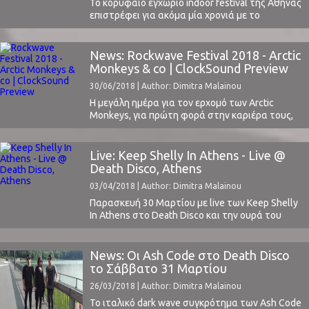
Το κορυφαίο εγχώριο indoor festival της Αθήνας
επιστρέφει για ακόμα μία χρονιά με το
χειμερινό του format, στις 8 Δεκεμβρίου στο
Piraeus 117 Academy, ένα χρόνο μετά το
φοβερό 2-μερο του 2017 (Day 1 & Day 2).
News: Rockwave Festival 2018 - Arctic
Παράλληλα, η διοργάνωση προανήγγειλε τη
Monkeys & co | ClockSound Preview
μεγάλη επιστροφή του φεστιβάλ για το
30/06/2018 | Author: Dimitra Malainou
καλοκαίρι του ...
Η μεγάλη ημέρα για τον ερχομό των Arctic
Monkeys, για πρώτη φορά στην καριέρα τους,
στην Ελλάδα καταφθάνει.Παρασκευή 6 Ιουλίου
το μέγαλο ραντεβού των εγχώριων φαν της
σημαντικότερης σύγχρονης alt rock μπάντας
Live: Keep Shelly In Athens - Live @
του Νησιού.Με λίγα λόγια και λίγες μουσικές
Death Disco, Athens
παρακάτω ετοιμάσαμε μια μικρή ενημέρωση /
03/04/2018 | Author: Dimitra Malainou
προθέρμανση για το ραντεβού της ...
Παρασκευή 30 Μαρτίου με live των Keep Shelly
In Athens στο Death Disco και την ουρά του
κόσμου να φτάνει πέρα από τη γωνία των
στενών Ωγύγου και Λεπενιώτου αρκετά πριν
την έναρξη της συναυλίας. Η ευρωπαϊκή
News: Οι Ash Code στο Death Disco
περιοδεία των KSIA ολοκληρώθηκε με μια
το Σάββατο 31 Μαρτίου
καταπληκτική sold out εμφάνιση στα πάτρια
26/03/2018 | Author: Dimitra Malainou
εδάφη.Η ...
Το ιταλικό dark wave συγκρότημα των Ash Code