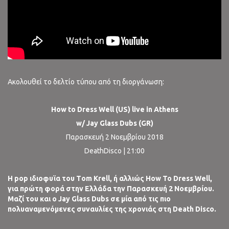
Ακολουθεί το δελτίο τύπου από τη διοργάνωση:
How to Dress Well (US) live in Athens
w/ Jay Glass Dubs (GR)
Παρασκευή 2 Νοεμβρίου 2018
DeathDisco | 21:00
H
pop
ιδιοφυϊα του Τ
om
Krell
, ή αλλιώς
How
To
Dress
Well
,
για πρώτη φορά στην Ελλάδα την Παρασκευή 2 Νοεμβρίου.
Μαζί του και ο
Jay
Glass
Dubs
σε μία από τις πιο
πολυαναμενόμενες συναυλίες της χρονιάς στη
Death
Disco
.