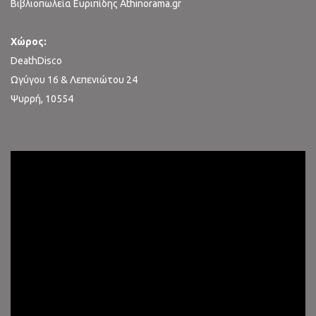
Βιβλιοπωλεία Ευριπίδης Athinorama.gr
Χώρος:
DeathDisco
Ωγύγου 16 & Λεπενιώτου 24
Ψυρρή, 10554