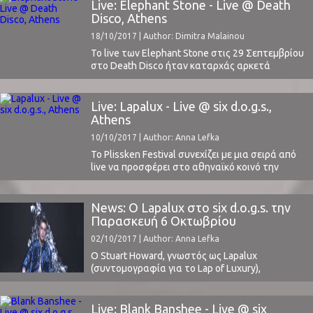
την άφρο-πορτορικανή καταγωγή έρχεται στην
Live: Elephant Stone - Live @ Death
χώρα μας στο αποκορύφωμα του διαρκώς
Disco, Athens
κλιμακώμενου hype που την ακολουθεί την
18/10/2017 | Author: Dimitra Malainou
τελευταία ...
Το live των Elephant Stone στις 29 Σεπτεμβρίου
στο Death Disco ήταν καταρχάς αρκετά
διαφορετικό του συνηθισμένου. Η
διαφορετικότητά του έγκειται στο γεγονός ότι
ο ήχος του συγκροτήματος βασίζεται στο
Live: Lapalux - Live @ six d.o.g.s.,
συνδυασμό ψυχεδελικής ροκ και παραδοσιακής
Athens
ινδικής μουσικής. Δυο διαφορετικοί “κόσμοι”
10/10/2017 | Author: Anna Lefka
ενώθηκαν και εκφράστηκαν από τα μέλη της
μπάντας που ταξίδεψαν ...
Το Plissken Festival συνεχίζει με μια σειρά από
live να προσφέρει στο αθηναϊκό κοινό την
δυνατότητα να παρακολουθήσει με πολύ
οικονομικό εισιτήριο, κορυφαίους καλλιτέχνες
της παγκόσμιας μουσικής σκηνής του τώρα,
News: Ο Lapalux στο six d.o.g.s. την
από ένα ευρύ φάσμα μουσικών ειδών, την
Παρασκευή 6 Οκτωβρίου
στιγμή που βρίσκονται στην πιο δημιουργική
02/10/2017 | Author: Anna Lefka
φάση της καριέρας τους. Κάτι που αναμφίβολα
...
O Stuart Howard, γνωστός ως Lapalux
(συντομογραφία για το Lap of Luxury),
επισκέπτεται την Αθήνα για μία συναυλία στο 6
d.o.g.s. στις 6 Οκτωβρίου.Ο παραγωγός από το
Essex κυκλοφόρησε φέτος το τρίτο του LP με
Live: Blank Banshee - Live @ six