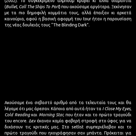
(2002). Το συγκεκριμένο άλμπουμ κρύβει κι άλλα διαμάντια
(
Bullet
,
Call The Ships To Port
) που ακούσαμε αργότερα. Ξεκίνησαν
με τα πιο δημοφιλή κομμάτια τους, αλλά έπαιξαν κι αρκετά
καινούρια, αφού η βασική αφορμή του tour ήταν η παρουσίαση
της νέας δουλειάς τους “The Blinding Dark”.
Ακούσαμε ένα σεβαστό αριθμό από τα τελευταία τους και θα
λέγαμε ότι μας άρεσαν. Κάποια από αυτά ήταν τα
I
Close
My
Eyes
,
Cold
Reading
και
Morning
Star,
που ήταν και το πρώτο τραγούδι
του encore. Δεν έκαναν καμία φοβερή στροφή στο ύφος για να
διχάσουν τις κριτικές μας. Στο setlist συμπεριέλαβαν και το
πρώτο τραγούδι που ηχογράφησαν σαν μπάντα. Πρόκειται για