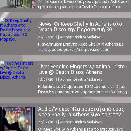
Το ιταλικό dark wave συγκρότημα των Ash Code
έρχεται στη σκηνή του Death Disco αυτό το
Σάββατο 31 Μαρτίου. Για 2η φορά στη χώρα
μας, μετά από πολύ καιρό, και με δύο άλμπουμ
πλέον στο ενεργητικό τους θα μας δώσουν μια
News: Οι Keep Shelly In Athens στο
γερή δόση post punk, synthpop και EBM.Τη
Death Disco την Παρασκευή 30
βραδιά θα ...
Μαρτίου
25/03/2018 | Author: Dimitra Malainou
Η αγαπημένη μπάντα Keep Shelly In Athens με
τις ατμοσφαιρικές ηλεκτρονικές τους
συνθέσεις ταξιδεύει στην Ευρώπη για την
προώθηση του πρόσφατου άλμπουμ τους
"Philokalia" (2017) και επιστρέφει στις 30
Live: Feeding Fingers w/ Anima Triste -
Μαρτίου στη σκηνή του Death Disco για να
Live @ Death Disco, Athens
μοιραστεί μαζί μας μια μοναδική βραδιά.Ο
13/03/2018 | Author: Dimitra Malainou
ταλαντούχος RΠЯ, ψυχή των KSIA, έχοντας στο
πλευρό του ...
Η βραδιά του Σαββάτου 10 Μαρτίου στο Death
Disco θα μπορούσε να χαρακτηριστεί ιδιαίτερη.
Πρωταγωνιστές οι εγχώριοι Anima Triste και οι
εξ Αμερικής ορμώμενοι Feeding Fingers. Anima
TristeAnima Triste σημαίνει λυπημένη ψυχή. H
Audio/Video: Νέα μουσική από τους
χαρακτηριστική μάσκα – σήμα κατατεθέν της
Keep Shelly In Athens λίγο πριν την
μπάντας συμβολίζει επιτυχημένα όλα όσα μας
περιοδεία τους
27/02/2018 | Author: Dimitra Malainou
διηγήθηκαν με μια βροντερή punk διάθεση ...
Οι Keep Shelly In Athens μετά το επιτυχημένο