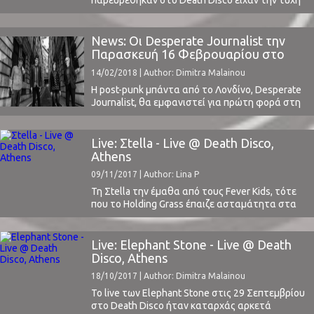
να απολαύσουν πολύ ωραίες μουσικές.
Ξεκινώντας λοιπόν αλλόκοτα, αναφέροντας το
γενικό συμπέρασμα στην αρχή, ας πάρουμε τα
News: Οι Desperate Journalist την
πράγματα με τη σειρά. Blame CanadaΠρώτη
Παρασκευή 16 Φεβρουαρίου στο
μπάντα on stage οι Blame Canada, πέντε μέλη με
Death Disco
14/02/2018 | Author: Dimitra Malainou
έδρα την Αθήνα οι οποίοι με τίποτα ...
Η post-punk μπάντα από το Λονδίνο, Desperate
Journalist, θα εμφανιστεί για πρώτη φορά στη
χώρα μας και στο Death Disco την Παρασκευή
16 Φεβρουαρίου.Κυκλοφόρησαν το πρώτο τους
άλμπουμ "Desperate Journalist" το 2014 και
Live: Σtella - Live @ Death Disco,
επανήλθαν το 2017 με την τελευταία τους
Athens
δημιουργία "Grow Up", που απέσπασε πολύ
09/11/2017 | Author: Lina P
καλές κριτικές.Το συγκρότημα που ...
Τη Σtella την έμαθα από τους Fever Kids, τότε
που το Holding Grass έπαιζε ασταμάτητα στα
ελληνικά ραδιόφωνα. Το 2014, είχα κολλήσει
ανεπανόρθωτα με το συγκεκριμένο κομμάτι και
κυρίως με την χαρακτηριστική φωνή της
Live: Elephant Stone - Live @ Death
Στέλλας Χρονοπούλου.Όταν ένα χρόνο περίπου
Disco, Athens
μετά, άκουγα για πρώτη φορά το Picking Words
18/10/2017 | Author: Dimitra Malainou
στο ραδιόφωνο, έκοβα ...
Το live των Elephant Stone στις 29 Σεπτεμβρίου
στο Death Disco ήταν καταρχάς αρκετά