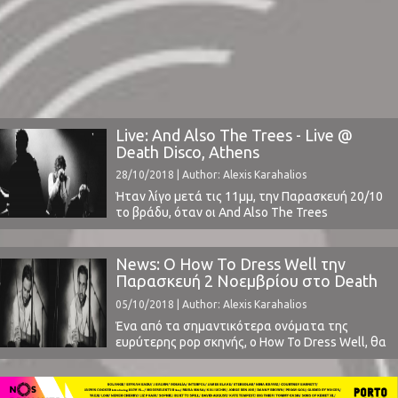
Live: And Also The Trees - Live @
Death Disco, Athens
28/10/2018 | Author: Alexis Karahalios
Ήταν λίγο μετά τις 11μμ, την Παρασκευή 20/10
το βράδυ, όταν οι And Also The Trees
περνώντας μέσα από το κοινό, ανέβηκαν στη
σκηνή του Death Disco σε μια sold out
συναυλία. Φυσικά, εξέχουσα μορφή ήταν ο
News: Ο How To Dress Well την
εμβληματικός frontman Simon Huw Jones
Παρασκευή 2 Νοεμβρίου στο Death
ντυμένος σαν δανδής, ο οποίος κέρδισε με το ...
Disco
05/10/2018 | Author: Alexis Karahalios
Ένα από τα σημαντικότερα ονόματα της
ευρύτερης pop σκηνής, ο How To Dress Well, θα
εμφανιστεί στη σκηνή του Death Disco την
Παρασκευή 2 Νοεμβρίου σε ένα από τα
σημαντικότερα live της χρονιάς.Κατά τη