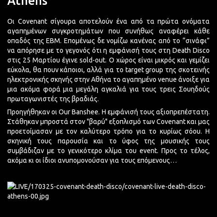
Athens
Οι Covenant σίγουρα αποτελούν ένα από τα πρώτα ονόματα
αγαπημένων συγκροτημάτων που συνήθως αναφέρει κάθε
οπαδός της EBM. Επομένως δε νομίζω κανένας από το “σινάφι”
να απόρησε με το γεγονός ότι η εμφάνισή τους στη Death Disco
στις 25 Μαρτίου έγινε sold-out. Ο χώρος είναι μικρός και γεμίζει
εύκολα, θα πουν κάποιοι, αλλά για το target group της σκοτεινής
ηλεκτρονικής σκηνής στην Αθήνα το αγαπημένο venue άνοιξε για
μια ακόμα φορά μια μεγάλη αγκαλιά για τους τρεις Σουηδούς
πρωταγωνιστές της βραδιάς.
Προηγήθηκαν οι Our Banshee. Η εμφάνισή τους αξιοπρεπέστατη.
Στάθηκαν μπροστά στον "βαρύ" εξοπλισμό των Covenant και μας
προετοίμασαν με τον καλύτερο τρόπο για το κυρίως σόου. Η
σκηνική τους παρουσία και το ύφος της μουσικής τους
συμβάδιζαν με το γενικότερο κλίμα του event. Προς το τέλος,
ακόμα κι οι ίδιοι ανυπομονούσαν για τους επόμενους…