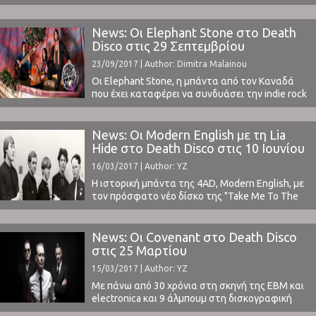
διαφορετικό του συνηθισμένου. Η
διαφορετικότητά του έγκειται στο γεγονός ότι
ο ήχος του συγκροτήματος βασίζεται στο
News: Οι Elephant Stone στο Death
συνδυασμό ψυχεδελικής ροκ και παραδοσιακής
Disco στις 29 Σεπτεμβρίου
ινδικής μουσικής. Δυο διαφορετικοί “κόσμοι”
23/09/2017 | Author: Dimitra Malainou
ενώθηκαν και εκφράστηκαν από τα μέλη της
μπάντας που ταξίδεψαν ...
Οι Elephant Stone, η μπάντα από τον Καναδά
που έχει καταφέρει να συνδυάσει την indie rock
με αρκετά στοιχεία της παραδοσιακής ινδικής
μουσικής, επισκέπτονται την Ελλάδα για 3
εμφανίσεις.Την ερχόμενη Τετάρτη 27.09
News: Οι Modern English με τη Lia
στο Rover Bar (Θεσσαλονίκη), την Πέμπτη 28.09
Hide στο Death Disco στις 10 Ιουνίου
στο Joker Bar (Άρτα) και Παρασκευή 29.09
16/03/2017 | Author: YZ
στο Death Disco (Αθήνα).Ο δημιουργός τους
Rishi Dhir έχει διακριθεί στο σιτάρ. ...
Η ιστορική μπάντα της 4AD, Modern English, με
τον πρόσφατο νέο δίσκο της "Take Me To The
Trees" (2016) και τα 30 χρόνια δισκογραφίας
της στις αποσκευές της, αμέσως μετά το North
American tour της, επισκέπτεται για πρώτη
News: Οι Covenant στο Death Disco
φορά την χώρα μας, στις 10 Ιουνίου!Opening
στις 25 Μαρτίου
act, η δική μας Lia ...
15/03/2017 | Author: YZ
Με πάνω από 30 χρόνια στη σκηνή της EBM και
electronica και 9 άλμπουμ στη δισκογραφική
τους φαρέτρα, οι Σουηδοί Covenant