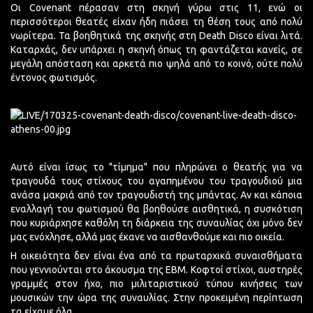
Οι Covenant πέρασαν στη σκηνή γύρω στις 11, ενώ οι
περισσότεροι θεατές είχαν ήδη πιάσει τη θέση τους από πολύ
νωρίτερα. Τα βοηθητικά της σκηνής στη Death Disco είναι λιτά.
Καταρχάς, δεν υπάρχει η σκηνή όπως τη φαντάζεται κανείς, σε
μεγάλη απόσταση και αρκετά πιο ψηλά από το κοινό, ούτε πολύ
έντονος φωτισμός.
Αυτό είναι ίσως το "τίμημα" που πληρώνει ο θεατής για να
τραγουδά τους στίχους του αγαπημένου του τραγουδιού μια
ανάσα μακριά από τον τραγουδιστή της μπάντας. Αν και κάποια
εναλλαγή του φωτισμού θα βοηθούσε αισθητικά, η συσκότιση
που κυριάρχησε καθόλη τη διάρκεια της συναυλίας όχι μόνο δεν
μας ενόχλησε, αλλά μας έκανε να αισθανθούμε και πιο οικεία.
Η οικειότητα δεν είναι ένα από τα πρωταρχικά συναισθήματα
που γεννιούνται στο άκουσμα της EBM. Κοφτοί στίχοι, αυστηρές
γραμμές στον ήχο, πιο μιλιταριστικού τύπου κινήσεις των
μουσικών την ώρα της συναυλίας. Στην προκειμένη περίπτωση
τα είχαμε όλα.