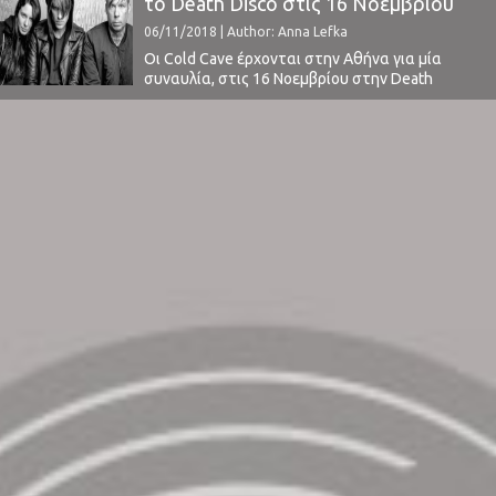
το Death Disco στις 16 Νοεμβρίου
στη λίστα με τα «ζεστά» ονόματα της ...
06/11/2018 | Author: Anna Lefka
Οι Cold Cave έρχονται στην Αθήνα για μία
συναυλία, στις 16 Νοεμβρίου στην Death
Disco.To project του Wesley Eisold γεννήθηκε το
2007, όντας η πρώτη προσπάθεια του
Αμερικανού να ασχοληθεί με την σύνθεση.
Πρωτύτερα ο Eisold είχε ήδη διατελέσει
τραγουδιστής σε hardcore συγκροτήματα. Ο
ίδιος έχει δηλώσει ότι η επιλογή ...