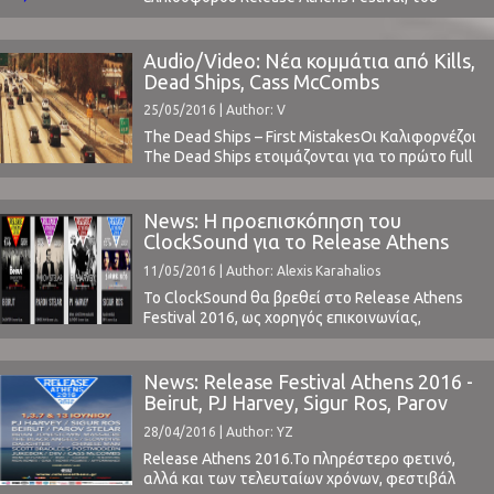
φεστιβάλ που τόλμησε να φέρει πολλά και
μεγάλα ονόματα της παγκόσμιας μουσικής
σκηνής, γεμίζοντας ουσιαστικά την κάθε του
Audio/Video: Νέα κομμάτια από Kills,
μέρα.(Διαβάστε εδώ την πρόσφατη αναλυτική
Dead Ships, Cass McCombs
μας προεπισκόπηση)Την Τετάρτη λοιπόν,
25/05/2016 | Author: V
1η Ιουνίου στην Πλατεία Νερού στο Φάληρο, το
πρόγραμμα εμφάνισης των καλλιτεχνών ...
The Dead Ships – First MistakesΟι Καλιφορνέζοι
The Dead Ships ετοιμάζονται για το πρώτο full
άλμπουμ τους, με τον τίτλο CITYCIDE. Ο
Brendan Canning των Broken Social Scene
βοηθάει τη μπάντα στην παραγωγή και στις
News: Η προεπισκόπηση του
κιθάρες, σε μία κυκλοφορία η οποία έχουμε την
ClockSound για το Release Athens
αίσθηση οτι δεν θα περάσει απαρατήρητη. Τα
Festival 2016
11/05/2016 | Author: Alexis Karahalios
...
Το ClockSound θα βρεθεί στο Release Athens
Festival 2016, ως χορηγός επικοινωνίας,
καλύπτοντας τα live κάθε ημέρας και
μεταφέροντας το συνολικό κλίμα του
φεστιβάλ, αλλά και της κάθε μπάντας
News: Release Festival Athens 2016 -
χωριστά.Το Release Athens κατάφερε από την
Beirut, PJ Harvey, Sigur Ros, Parov
πρώτη του έκδοση να ταράξει τα ύδατα των
Stelar
28/04/2016 | Author: YZ
εγχώριων φεστιβάλ, αποτελώντας αναμφίβολα
το talk of ...
Release Athens 2016.To πληρέστερο φετινό,
αλλά και των τελευταίων χρόνων, φεστιβάλ