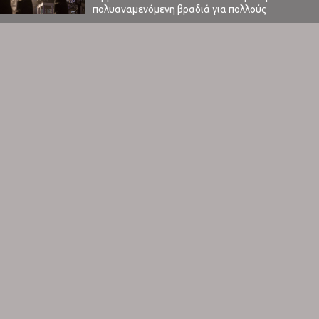
πολυαναμενόμενη βραδιά για πολλούς
μουσικόφιλους και ακόμα περισσότερο γι’
αυτούς που είχαν ζήσει τα 90's - 00's στο
απόγειό τους. Οι Chemical Brothers μαζί με
καλλιτέχνες όπως οι Prodigy, οι Underworld και
άλλους αναρίθμητους τεκνάδες έχουν
στοιχειώσει μια ολόκληρη γενιά, που μπορώ να
...