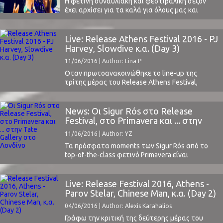
Η φετινή συναυλιακή και φεστιβαλική σεζόν
έχει αρχίσει για τα καλά για όλους μας και
ειδικότερα για το ClockSound. Μόλις πριν λίγες
ημέρες προσκληθήκαμε για να παρευρεθούμε
επίσημα και να καλύψουμε από κοντά για τους
Live: Release Athens Festival 2016 - PJ
αναγνώστες μας το φετινό Rock Werchter
Harvey, Slowdive κ.α. (Day 3)
Festival, που λαμβάνει χώρα στο Βέλγιο και το
11/06/2016 | Author: Lina P
Werchter ...
Όταν πρωτοανακοινώθηκε το line-up της
τρίτης μέρας του Release Athens Festival,
σκεφτήκαμε ότι αυτό το εισιτήριο θα είναι το
smart-buy της χρονιάς. Slowdive: η μπάντα που
έφτιαξε το όνομα της με το Souvlaki και δεν
News: Οι Sigur Rós στο Release
είχε αξιωθεί ποτέ να επισκεφθεί τη γενέτειρά
Festival, στο Primavera και ... στην
του. Αυτό, λοιπόν, θα ήταν το σωστό timing ...
Tate Gallery στο Λονδίνο
11/06/2016 | Author: YZ
Τα πρόσφατα moments των Sigur Rós από το
top-of-the-class φετινό Primavera είναι
αυτά:Sigur Rós - Video 1Sigur Rós - Video 2 Τα
επόμενα moments "are coming soon in a cinema
near you" και σε μια από τις πρώτες τους
Live: Release Festival 2016, Athens -
ζωντανές εμφανίσεις, μετά από τρία χρόνια
Parov Stelar, Chinese Man, κ.α. (Day 2)
συναυλιακής απουσίας, στο Release Athens
04/06/2016 | Author: Alexis Karahalios
Festival ...
Γράφω την κριτική της δεύτερης μέρας του