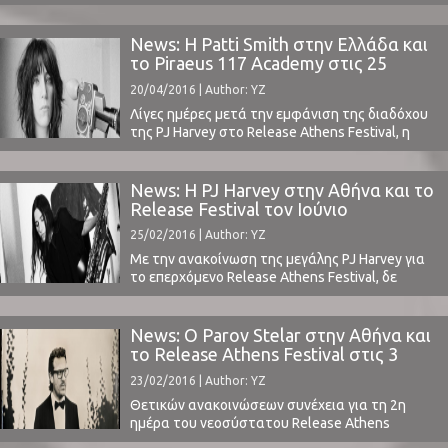
ανακοίνωσε το τελικό του line-up.Το πρώτο
φεστιβάλ που μετά από χρόνια έχει καταφέρνει
να ισορροπήσει μεταξύ εμπορικότητας και
News: Η Patti Smith στην Ελλάδα και
ποιότητας των ονομάτων που συνθέτουν το
το Piraeus 117 Academy στις 25
line-up.Δείτε το τηλεοπτικό σποτ του φεστιβάλ
Ιουνίου
20/04/2016 | Author: YZ
και ετοιμαστείτε να δείτε από κοντά μερικούς
από τους ...
Λίγες ημέρες μετά την εμφάνιση της διαδόχου
της PJ Harvey στο Release Athens Festival, η
μεγάλη Patti Smith επιστρέφει στην Ελλάδα και
το Piraeus 117 Academy το Σάββατο 25
Ιουνίου.Στην εμφάνισή της αυτή θα ερμηνεύσει
News: Η PJ Harvey στην Αθήνα και το
τον πρώτο της δίσκο "Horses" στην ολότητά
Release Festival τον Ιούνιο
του παράλληλα μαζί με ένα best of setlist.Η ...
25/02/2016 | Author: YZ
Με την ανακοίνωση της μεγάλης PJ Harvey για
το επερχόμενο Release Athens Festival, δε
μπορούμε να σκεφτούμε τίποτα περισσότερο
από το ότι το νεοσύστατο αυτό φεστιβάλ έχει
καταφέρει να φέρει την ουσιαστική
News: Ο Parov Stelar στην Αθήνα και
αφρόκρεμα της μουσικής στην Ελλάδα.Οι
το Release Athens Festival στις 3
Beirut, Sigur Ros και η ίδια η PJ Harvey θα είναι
Ιουνίου
23/02/2016 | Author: YZ
headliners και ...
Θετικών ανακοινώσεων συνέχεια για τη 2η
ημέρα του νεοσύστατου Release Athens
Festival με τον δημοφιλή στο ελληνικό κοινό