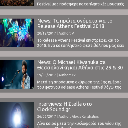
Festival μας πρόσφερε καταπληκτικές μουσικές
βραδιές, φέρνοντας σπουδαία ονόματα της
παγκόσμιας μουσικής βιομηχανίας, όπως οι
Sigur Ros, οι Beirut και η PJ Harvey.Φέτος το
News: Τα πρώτα ονόματα για το
φεστιβάλ επιστρέφει στην Πλατεία Νερού,
Release Athens Festival 2018
φέρνοντας ως headliners τους Richard Ashcroft,
20/12/2017 | Author: V
τους αγαπημένους του ελληνικού κοινού
Thievery Corporation και τους ...
Το Release Athens Festival επιστρέφει και το
2018. Ένα καταπληκτικό φεστιβάλ που μας έχει
προσφέρει πολύ καλά ονόματα τις δύο
προηγούμενες χρονιές. Γεγονός που ανεβάζει τις
προσδοκίες όλων μας.Μπορείτε εδώ και εδώ να
News: Ο Michael Kiwanuka σε
δείτε τις εντυπώσεις μας από το φεστιβάλ το
Θεσσαλονίκη και Αθήνα στις 29 & 30
2017, με Röyksopp, Moderat, Thievery
Σεπτεμβρίου
19/08/2017 | Author: YZ
Corporation και πολλούς ακόμα. Με μοναδική ...
Μετά τη απρόσμενη ακύρωση της 3ης ημέρας
του φετινού Release Athens Festival λόγω της
αδυναμίας των Jamiroquai να εμφανιστούν, δεν
ήταν λίγοι αυτοί που απογοητεύτηκαν και για
το γεγονός ότι δεν θα έβλεπαν τον Michael
Interviews: H Σtella στο
Kiwanuka.Το φεστιβάλ κατάφερε όμως να
ClockSound.gr
κλείσει για τα τέλη Σεπτέμβρη τον καλλιτέχνη,
26/06/2017 | Author: Alexis Karahalios
και μάλιστα, όχι μόνο ...
Λίγο καιρό μετά την κυκλοφορία του νέου της