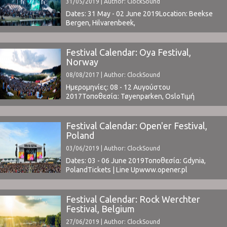
31/05/2019 | Author: ClockSound
και το No No No. Απολαύστε τους ...
Dates: 31 May - 02 June 2019Location: Beekse
Bergen, Hilvarenbeek,
NetherlandsTickets | Lineup ⁪
Festival Calendar: Oya Festival,
Norway
08/08/2017 | Author: ClockSound
Ημερομηνίες: 08 - 12 Αυγούστου
2017Τοποθεσία: Tøyenparken, OsloΤιμή
Εισιτηρίου: € 295 (buy here)Χωρητικότητα:
60,000www.oyafestivalen.com ⁪
Festival Calendar: Open'er Festival,
Poland
03/06/2019 | Author: ClockSound
Dates: 03 - 06 June 2019Τοποθεσία: Gdynia,
PolandTickets | Line Upwww.opener.pl ⁪
Festival Calendar: Rock Werchter
Festival, Belgium
27/06/2019 | Author: ClockSound