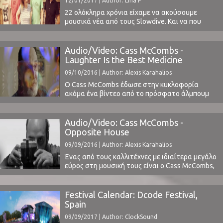
12/01/2017 | Author: Lina P
σίγουρο είναι ότι εκείνο ...
22 ολόκληρα χρόνια είχαμε να ακούσουμε
μουσικά νέα από τους Slowdive. Και να που
μετά από διάφορα teasers και posts στα
κοινωνικά μέσα, κυκλοφορούν το πρώτο τους
single μετά το άλμπουμ "Pygmalion" του 1995.Οι
Audio/Video: Cass McCombs -
Slowdive επανενώθηκαν το 2014,
Laughter Is the Best Medicine
σφραγίζοντας αυτήν την επανένωση με
09/10/2016 | Author: Alexis Karahalios
διάφορες εμφανίσεις σε φεστιβάλ, μεταξύ
αυτών και ...
Ο Cass McCombs έδωσε στην κυκλοφορία
ακόμα ένα βίντεο από το πρόσφατο άλμπουμ
του, Mangy Love.Έτσι, περίπου έναν μήνα μετά
το Opposite House, έχουμε το βίντεο από το
Laughter Is The Best Medicine, σε σκηνοθεσία
Audio/Video: Cass McCombs -
Andrew Costigan, το οποίο μπορείτε να δείτε
Opposite House
παρακάτω: ⁪ Να θυμίσουμε ότι τον McCombs
09/09/2016 | Author: Alexis Karahalios
τον είχαμε δει ...
Ένας από τους καλλιτέχνες με ιδιαίτερα μεγάλο
εύρος στη μουσική τους είναι ο Cass McCombs,
ο οποίος λίγους μήνες μετά την εμφάνισή του
στο Release Athens Festival 2016 (διαβάστε την
κριτική μας εδώ), έδωσε στην κυκλοφορία το
Festival Calendar: Dcode Festival,
βίντεο για το πολύ όμορφο κομμάτι του,
Spain
Opposite House.Το συγκεκριμένο τραγούδι
09/09/2017 | Author: ClockSound
βρίσκεται στον ...