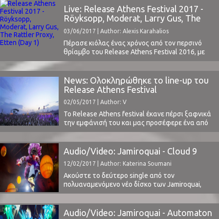
Griffiths, έναν εκ των δύο βασικών μελών της
Live: Release Athens Festival 2017 -
μπάντας.Ο Danny βρίσκονταν στο Brighton,
Röyksopp, Moderat, Larry Gus, The
στις τελευταίες μέρες χαλάρωσης πριν την
Rattler Proxy, Etten (Day 1)
03/06/2017 | Author: Alexis Karahalios
επερχόμενη καλοκαιρινή περιοδεία της ...
Πέρασε κιόλας ένας χρόνος από τον περσινό
θρίαμβο του Release Athens Festival 2016, με
βραδιές που θα θυμόμαστε για χρόνια (οι
κριτικές μας: Day 1, Day 2, Day 3, Day 4). Όπως
και πέρυσι, έτσι και φέτος, το ClockSound
News: Ολοκληρώθηκε το line-up του
καλύπτει επίσημα το φεστιβάλ, ως χορηγός
Release Athens Festival
επικοινωνίας.Την Παρασκευή το βράδυ ήταν ...
02/05/2017 | Author: V
Το Release Athens festival έκανε πέρσι ξαφνικά
την εμφάνισή του και μας προσέφερε ένα από
τα καλύτερα line-up που έχουμε δει στην
Ελλάδα τα τελευταία χρόνια!Sigur Ros, Black
Angels, PJ Harvey, Slowdive, Parov Stelar, Beirut
Audio/Video: Jamiroquai - Cloud 9
και πολλοί ακόμα, σε μία άρτια
12/02/2017 | Author: Katerina Soumani
διοργάνωση.Φέτος με χαρά βλέπουμε το
φεστιβάλ να επιστρέφει με την ...
Ακούστε το δεύτερο single από τον
πολυαναμενόμενο νέο δίσκο των Jamiroquai,
που θα κυκλοφορήσει από την Virgin EMI στις
31 Μαρτίου.Το νέο κομμάτι, με τον τίτλο Cloud
9, ηχητικά μας θυμίζει το γνώριμο ύφος της
Audio/Video: Jamiroquai - Automaton