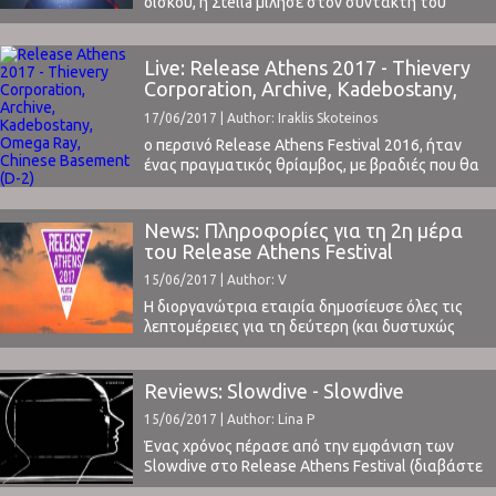
δίσκου, η Σtella μίλησε στον συντάκτη του
ClockSound, Αλέξη Καραχάλιο, για την εμπειρία
της από το SXSW φεστιβάλ στις ΗΠΑ, τα σχέδιά
της για το μέλλον και γενικά για μουσική. Ένα
Live: Release Athens 2017 - Thievery
από τα πιο πιο ανερχόμενα ονόματα της
Corporation, Archive, Kadebostany,
ελληνικής pop σκηνής, μας ...
Omega Ray, Chinese Basement (D-2)
17/06/2017 | Author: Iraklis Skoteinos
ο περσινό Release Athens Festival 2016, ήταν
ένας πραγματικός θρίαμβος, με βραδιές που θα
θυμόμαστε για χρόνια (οι κριτικές μας: Day
1, Day 2, Day 3, Day 4) και η πρώτη ημέρα του
φετινού Release Athens Festival 2017 άφησε
News: Πληροφορίες για τη 2η μέρα
εξαιρετικά καλές εντυπώσεις (η κριτική
του Release Athens Festival
μας: Day 1). To ClockSound, όπως και πέρυσι,
15/06/2017 | Author: V
κάλυψε επίσημα το ...
Η διοργανώτρια εταιρία δημοσίευσε όλες τις
λεπτομέρειες για τη δεύτερη (και δυστυχώς
τελευταία) μέρα του Release Athens Festival.
Στην Πλατεία Νερού λοιπόν αύριο 16 Ιουνίου, θα
έχει κανείς την ευκαιρία να απολαύσει τους
Reviews: Slowdive - Slowdive
Thievery Corporation, Archive, Kadebostany,
15/06/2017 | Author: Lina P
Omega Ray και Chinese Basement.Παρακάτω
διαβάστε την επίσημη ανακοίνωση, η οποία
Ένας χρόνος πέρασε από την εμφάνιση των
περιέχει, μεταξύ ...
Slowdive στο Release Athens Festival (διαβάστε
εδώ τις εντυπώσεις μας), όπου οι παλιοί φαν