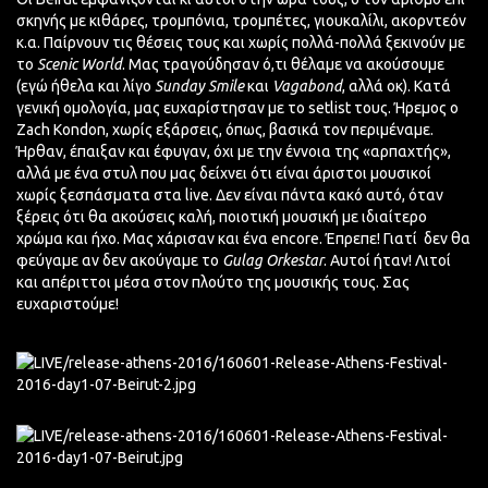
σκηνής με κιθάρες, τρομπόνια, τρομπέτες, γιουκαλίλι, ακορντεόν
κ.α. Παίρνουν τις θέσεις τους και χωρίς πολλά-πολλά ξεκινούν με
το
Scenic World
. Μας τραγούδησαν ό,τι θέλαμε να ακούσουμε
(εγώ ήθελα και λίγο
Sunday Smile
και
Vagabond
, αλλά οκ). Κατά
γενική ομολογία, μας ευχαρίστησαν με το setlist τους. Ήρεμος o
Zach Kondon, χωρίς εξάρσεις, όπως, βασικά τον περιμέναμε.
Ήρθαν, έπαιξαν και έφυγαν, όχι με την έννοια της «αρπαχτής»,
αλλά με ένα στυλ που μας δείχνει ότι είναι άριστοι μουσικοί
χωρίς ξεσπάσματα στα live. Δεν είναι πάντα κακό αυτό, όταν
ξέρεις ότι θα ακούσεις καλή, ποιοτική μουσική με ιδιαίτερο
χρώμα και ήχο. Μας χάρισαν και ένα encore. Έπρεπε! Γιατί δεν θα
φεύγαμε αν δεν ακούγαμε το
Gulag Orkestar
. Αυτοί ήταν! Λιτοί
και απέριττοι μέσα στον πλούτο της μουσικής τους. Σας
ευχαριστούμε!