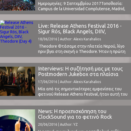
Ημερομηνίες: 9 Σεπτεμβρίου 2017Τοποθεσία:
Campus de la Universidad Complutense, Madrid,
SpainΤιμή Εισιτηρίου: 65 eurosΤο Line Up
περιλαμβάνει: Band of Horses, Interpol, Franz
Ferdinand, Daughter, Liam Gallagher, The Kooks,
Live: Release Athens Festival 2016 -
La Femme, Milky Chance, Charli XCX,
Sigur Rós, Black Angels, DIIV,
κ.α.www.dcodefest.com
Theodore (Day 4)
18/06/2016 | Author: Alexis Karahalios
Theodore Φτάσαμε στην πλατεία Νερού, λίγο
πριν βγει στη σκηνή ο Theodore. Ήταν η πρώτη
φορά που τον είδαμε live και μπορώ να πω ότι
αποτέλεσε την έκπληξη της βραδιάς. Η άρτια
επαγγελματική του εμφάνιση, η εξαιρετική
Interviews: Η συζήτησή μας με τους
ενορχήστρωση των κομματιών και η
Postmodern Jukebox στα πλαίσια
πληρότητα στον ήχο κέρδισε το κοινό.Ο
του Release Athens Festival
17/06/2016 | Author: Alexis Karahalios
Theodore ήταν εκφραστικότατος ...
Μία από τις σημαντικότερες εμφανίσεις του
φετινού Release Athens Festival, ήταν αυτή του
Scott Bradlee με τους Postmodern Jukebox
(διαβάστε την κριτική μας εδώ) . O Scott
Bradlee, έδωσε μία πολύ ενδιαφέρουσα
News: Η προεπισκόπηση του
συνέντευξη στο ClockSound, λίγες ώρες πριν
ClockSound για το φετινό Rock
την εμφάνιση του συγκροτήματος στην
Werchter Festival στο Βέλγιο
20/06/2016 | Author: YZ
Πλατεία Νερού, που ακολουθεί
παρακάτω: Είστε ευρέως γνωστοί ...