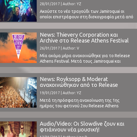
μπάντας, ενώ το λιτό βίντεο της παρουσίασής
28/01/2017 | Author: YZ
του επίσης επιστρέφει στο αγαπημένο θέμα-
σήμα κατατεθέν του ...
Ακούστε το νέο τραγούδι των Jamiroquai οι
οποίοι επιστρέφουν στη δισκογραφία μετά από
7 χρόνια. Το Automaton αποτελεί το πρώτο
δείγμα από τη νέα τους ομώνυμη δουλειά που
θα κυκλοφορήσει από τη Virgin EMI στις 31
News: Thievery Corporation και
Μαρτίου.Οι Jamiroquai έχουν ήδη ανακοινωθεί
Archive στο Release Athens Festival
από το Release Athens Festival για τις 17
26/01/2017 | Author: V
Ιουνίου, αποτελώντας ένα ...
Μία ακόμα μέρα ανακοινώθηκε για το Release
Athens Festival. Μετά τους Jamiroquai και
Michael Kiwanuka για τις 17 Ιουνίου και τους
Royksopp και Moderat για τις 2 Ιουνίου, σήμερα
ανακοινώθηκε και η Τρίτη μέρα του φεστιβάλ.
News: Royksopp & Moderat
Στις 16 Ιουνίου το ελληνικό κοινό θα έχει την
ανακοινώθηκαν από το Release
ευκαιρία να απολαύσει τους Thievery ...
Athens 2017
19/01/2017 | Author: YZ
Μετά τη πρόσφατη ανακοίνωση της 1ης
ημέρας του φετινού 2ου Release Athens
Festival, μια ακόμα ανακοίνωση με κορυφαία
ονόματα έρχεται να προτεθεί και να μας κάνει
να αναμένουμε με μεγάλες προσδοκίες.Οι
Audio/Video: Οι Slowdive ζουν και
Royksopp και οι Moderat θα εμφανιστούν στις 2
φτιάχνουν νέα μουσική!
Ιουνίου στην Πλατεία Νερού και το μόνο