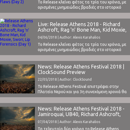
To Release κλείνει φέτος τα τρία του χρόνια, με
ορισμένες μνημειώδεις βραδιές στο ιστορικό
του, έχοντας βάλει τη σφραγίδα του στον
χάρτη των μεγάλων εγχώριων φεστιβάλ. Το
ClockSound, πιστό στο ραντεβού του, έδωσε
Live: Release Athens 2018 - Richard
και φέτος το παρόν και παρουσιάσει τις
Ashcroft, Rag 'n' Bone Man, Kid Moxie,
εντυπώσεις τον συντακτών του για κάθε
Sworr, Lip Forensics (Day 1)
04/06/2018 | Author: Alexis Karahalios
βραδιά του φεστιβάλ.Μας άρεσαν ...
To Release κλείνει φέτος τα τρία του χρόνια, με
ορισμένες μνημειώδεις βραδιές στο ιστορικό
του, έχοντας βάλει τη σφραγίδα του στον
χάρτη των μεγάλων εγχώριων φεστιβάλ. Το
ClockSound, πιστό στο ραντεβού του, έδωσε
News: Release Athens Festival 2018 |
και φέτος το παρόν και θα σας παρουσιάσει τις
ClockSound Preview
εντυπώσεις τον συντακτών του για κάθε
22/05/2018 | Author: ClockSound
βραδιά του ...
Το Release Athens Festival επιστρέφει στην
Πλατεία Νερού και για 3η συνεχόμενη χρονιά θα
μας προσφέρει όμορφες βραδιές με πολλή
μουσική και χορό. Το line-up είναι δομημένο με
έναν συνδυασμό μεγάλων ονομάτων
News: Release Athens Festival 2018 -
(Jamiroquai, Richard Ashcroft, UB40) και
Jamiroquai, UB40, Richard Ashcroft,
ανερχόμενων καλλιτεχνών από την Ελλάδα και
κ.α.
07/04/2018 | Author: Alexis Karahalios
τη διεθνή μουσική σκηνή.Το ClockSound θα
βρίσκεται ...
Τα τελευταία δύο χρόνια το Release Athens