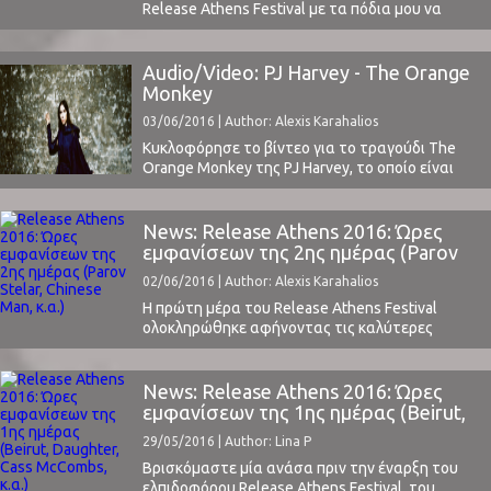
Release Athens Festival με τα πόδια μου να
πονάνε από τον ασταμάτητο χορό της χθεσινής
βραδιάς. Τι ήταν αυτό χθες!Χωρίς ίχνος
υπερβολής, μπορώ να πω πως είδαμε μερικά από
Audio/Video: PJ Harvey - The Orange
τα κορυφαία live της χρονιάς.Ας ξεκινήσουμε
Monkey
όμως με τα της διοργάνωσης.Όπως και την
03/06/2016 | Author: Alexis Karahalios
πρώτη ...
Κυκλοφόρησε το βίντεο για το τραγούδι The
Orange Monkey της PJ Harvey, το οποίο είναι
γυρισμένο στο Αφγανιστάν.Το συγκεκριμένο
κομμάτι βρίσκεται στον πολύ καλό τελευταίο
δίσκο της Harvey "The Hope Six Demolition
News: Release Athens 2016: Ώρες
Project" (διαβάστε την κριτική μας εδώ).Την PJ
εμφανίσεων της 2ης ημέρας (Parov
Harvey θα απολαύσουμε ως headliner την 3η
Stelar, Chinese Man, κ.α.)
02/06/2016 | Author: Alexis Karahalios
ημέρα του Release Athens Festival. ⁪ ...
Η πρώτη μέρα του Release Athens Festival
ολοκληρώθηκε αφήνοντας τις καλύτερες
εντυπώσεις!Cass McCombs, Daughter, τα
ελληνικά support acts από Moa Bones και Irene
Skylakaki και οι headliner της βραδιάς Beirut
News: Release Athens 2016: Ώρες
γέμισαν την Πλατεία Νερού σε ένα άρτιο από
εμφανίσεων της 1ης ημέρας (Beirut,
πλευράς οργάνωσης φεστιβάλ.Περισσότερες
Daughter, Cass McCombs, κ.α.)
29/05/2016 | Author: Lina P
λεπτομέρειες μαζί με τις εντυπώσεις μας για
την πρώτη ...
Βρισκόμαστε μία ανάσα πριν την έναρξη του
ελπιδοφόρου Release Athens Festival, του