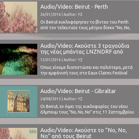
ανακοίνωση ενός από τα πιο ποιοτικά ονόματα
Audio/Video: Beirut - Perth
της παγκόσμιας σκηνής, τους Beirut! Διαβάστε
26/01/2016 | Author: YZ
αναλυτικά την ανακοίνωση της παραγωγής: Το
Release Athens είναι ένα νέο φεστιβάλ που
Οι Beirut κυκλοφόρησαν το βίντεο του Perth
ανοίγει ...
από τον τελευταίο τους μέτριο δίσκο "No, No,
No".Κατά τη γνώμη μας η μπάντα έχει φθάσει
σε ένα σημείο κορεσμού με βάση την τελευταία
της δουλειά. Είναι κατά κάποιο τρόπο εμφανές
Audio/Video: Ακούστε 3 τραγούδια
ότι ανακυκλώνει τον ήχο της, τον οποίο τόσο
της νέας μπάντας LNZNDRF από
βέβαια είχαμε αγαπήσει παλαιότερα.Πρόσφατα
μέλη των National & Beirut
13/01/2016 | Author: YZ
...
Όπως είχαμε διαπιστώσει και παλιότερα, μετά
την εμφάνισή τους στο Eaux Claires Festival
(διαβάστε εδώ), οι National, μας έδωσαν την
εντύπωση ότι έχουν φθάσει στο τέλος ενός
κύκλου και με την αίσθηση ότι χρειάζεται να
Audio/Video: Beirut - Gibraltar
αναζητήσουν κάποια νέα μονοπάτια για
24/08/2015 | Author: YZ
κρατήσουν ποιοτικά το ανάλογο ενδιαφέρον
που έχει πλέον ο κόσμος ...
Οι Beirut, εν όψει της κυκλοφορίας του νέου
άλμπουμ τους "No, No, No" στις 11 Σεπτεμβρίου
από την 4AD Records, μοιράστηκαν μαζί μας νέο
τραγούδι.Το Gibraltar είναι το δεύτερο single
μετά το No No No και μπορείτε να το ακούσετε
Audio/Video: Ακούστε το “No, No,
παρακάτω. Στο γνώριμό τους στυλ, δε θα
No” από τους Beirut