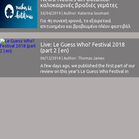
καλοκαιρινές βραδιές γεμάτες
μουσική στη Μαδρίτη
30/04/2019 | Author: Katerina Soumani
Για 4η συνεχή χρονιά, το εξαιρετικά
επιτυχημένο και βραβευμένο πλέον φεστιβάλ
Noches del Botánico επιστρέφει στην Ισπανική
πρωτεύουσα με ένα πολυσυλλεκτικό, δυνατό
line-up που υπόσχεται να ικανοποιήσει ένα ευρύ
Live: Le Guess Who? Festival 2018
φάσμα μουσικών προτιμήσεων.Η φετινή
(part 2 | en)
έκδοση του αστικού φεστιβάλ διατηρεί την
06/12/2018 | Author: Thomas James
ιδιαίτερη ιδιοσυγκρασία του, τόσο ως προς τη
μορφή όσο και το ...
A few days ago, we published the first part of our
review on this year’s Le Guess Who Festival in
Utrecht. In it, we outlined our experiences from
the organization and the appearances of Lydia
Lunch, Vera Sola, Yves Tumor, Jacco Gardner,
Blanck Mass and others. You can read it ...