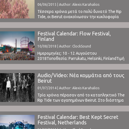
λέγαμε ότι μας άρεσε ...
06/06/2015 | Author: Alexis Karahalios
Τέσσερα χρόνια μετά το πολύ δυνατό The Rip
Tide, οι Beirut ανακοίνωσαν την κυκλοφορία
του νέου τους άλμπουμ No, No, No. Ο δίσκος, ο
οποίος έρχεται μετά από μία πολύ δύσκολη
περίοδο για τον Zach Condon, θα κυκλοφορήσει
Festival Calendar: Flow Festival,
στις 11 Σεπτεμβρίου και το συγκρότημα μας
Finland
δίνει μία πρώτη γεύση με ...
10/08/2018 | Author: ClockSound
Ημερομηνίες: 10 - 12 Αυγούστου
2018Τοποθεσία: Parrukatu, Helsinki, FinlandΤιμή
Εισιτηρίου: € 169 (buy here)Χωρητικότητα:
12.500Το Line Up περιλαμβάνει:
t.b.awww.flowfestival.com ⁪ ⁪
Audio/Video: Νέα κομμάτια από τους
Beirut
01/07/2014 | Author: Alexis Karahalios
Τρία χρόνια πέρασαν από το καταπληκτικό The
Rip Tide των αγαπημένων Beirut. Στο διάστημα
αυτό το συγκρότημα έκανε συνεχώς live
εμφανίσεις, χωρίς όμως να κυκλοφορήσει κάτι
καινούργιο. Αυτό κράτησε μέχρι χθες! Στο
Festival Calendar: Best Kept Secret
Northside Festival, παρουσίασαν για πρώτη
Festival, Netherlands
φορά δύο νέα τραγούδια, το Rumeli (πατρίδα!)