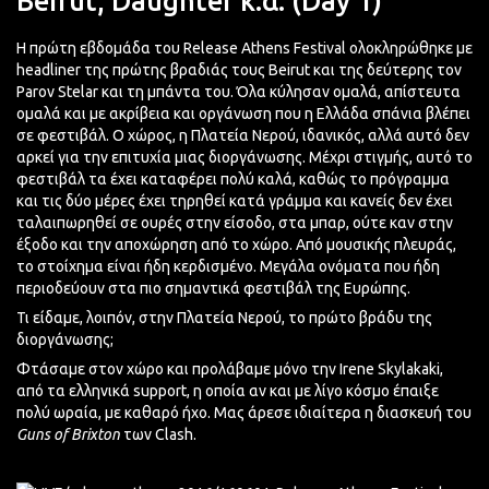
Beirut, Daughter κ.α. (Day 1)
Η πρώτη εβδομάδα του Release Athens Festival ολοκληρώθηκε με
headliner της πρώτης βραδιάς τους Beirut και της δεύτερης τον
Parov Stelar και τη μπάντα του. Όλα κύλησαν ομαλά, απίστευτα
ομαλά και με ακρίβεια και οργάνωση που η Ελλάδα σπάνια βλέπει
σε φεστιβάλ. Ο χώρος, η Πλατεία Νερού, ιδανικός, αλλά αυτό δεν
αρκεί για την επιτυχία μιας διοργάνωσης. Μέχρι στιγμής, αυτό το
φεστιβάλ τα έχει καταφέρει πολύ καλά, καθώς το πρόγραμμα
και τις δύο μέρες έχει τηρηθεί κατά γράμμα και κανείς δεν έχει
ταλαιπωρηθεί σε ουρές στην είσοδο, στα μπαρ, ούτε καν στην
έξοδο και την αποχώρηση από το χώρο. Από μουσικής πλευράς,
το στοίχημα είναι ήδη κερδισμένο. Μεγάλα ονόματα που ήδη
περιοδεύουν στα πιο σημαντικά φεστιβάλ της Ευρώπης.
Τι είδαμε, λοιπόν, στην Πλατεία Νερού, το πρώτο βράδυ της
διοργάνωσης;
Φτάσαμε στον χώρο και προλάβαμε μόνο την Irene Skylakaki,
από τα ελληνικά support, η οποία αν και με λίγο κόσμο έπαιξε
πολύ ωραία, με καθαρό ήχο. Μας άρεσε ιδιαίτερα η διασκευή του
Guns of Brixton
των Clash.