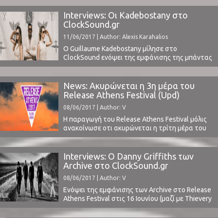
της μπάντας (40-αρηδες και βάλε πια) είχαν τη
χαρά να θυμηθούν το "Souvlaki" (1993) και το
Interviews: Οι Kadebostany στο
"Pygmalion" (1995), ενώ οι μικρότεροι ήρθαν
ClockSound.gr
ίσως και για πρώτη φορά σε επαφή ...
11/06/2017 | Author: Alexis Karahalios
Ο Guillaume Kadebostany μίλησε στο
ClockSound ενόψει της εμφάνισης της μπάντας
στο Release Athens Festival την ερχόμενη
Παρασκευή, 16 Ιουνίου, και δεύτερη ημέρα του
φετινού φεστιβάλ.Η πρώτη ημέρα (διαβάστε
News: Ακυρώνεται η 3η μέρα του
εδώ) ήταν κάτι παραπάνω από μοναδική με
Release Athens Festival (Upd)
τους Etten, The Rattler Proxy, Larry Gus, Moderat
08/06/2017 | Author: V
και Röyksopp να ανοίγουν με τον ...
Η παραγωγή του Release Athens Festival μόλις
ανακοίνωσε οτι ακυρώνεται η τρίτη μέρα του
φεστιβάλ. Ο Jay Kay, τραγουδιστής των
headliner Jamiroquai, έκανε εχθές επέμβαση στη
μέση του και, κατά συνέπεια, αναβάλλονται
Interviews: Ο Danny Griffiths των
όλες οι συναυλίες της μπάντας.Οι διοργανωτές
Archive στο ClockSound.gr
αποφάσισαν τελικώς την ακύρωση ολόκληρης
08/06/2017 | Author: V
της μέρας, η οποία επίσης περιελάμβανε τους ...
Ενόψει της εμφάνισης των Archive στο Release
Athens Festival στις 16 Ιουνίου (μαζί με Thievery
Corporation, Kadebostany, Omega Ray, Chinese
Basement), το ClockSound μίλησε με τον Danny