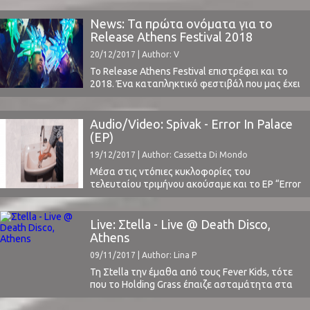
τραγούδια του, σε ύφος που διαφέρει από το
αμιγώς ηλεκτρονικό ύφος στο οποίο μας είχε
News: Τα πρώτα ονόματα για το
συνηθίσει παλαιότερα, ενώ πρόσφατα
Release Athens Festival 2018
κυκλοφόρησε από την Inner Ear και το δεύτερο
20/12/2017 | Author: V
album ...
Το Release Athens Festival επιστρέφει και το
2018. Ένα καταπληκτικό φεστιβάλ που μας έχει
προσφέρει πολύ καλά ονόματα τις δύο
προηγούμενες χρονιές. Γεγονός που ανεβάζει τις
προσδοκίες όλων μας.Μπορείτε εδώ και εδώ να
Audio/Video: Spivak - Error In Palace
δείτε τις εντυπώσεις μας από το φεστιβάλ το
(EP)
2017, με Röyksopp, Moderat, Thievery
19/12/2017 | Author: Cassetta Di Mondo
Corporation και πολλούς ακόμα. Με μοναδική ...
Μέσα στις ντόπιες κυκλοφορίες του
τελευταίου τριμήνου ακούσαμε και το EP “Error
In Palace” από την Κύπρια Spivak.Μέσα από τα 4
tracks (και ένα remix) μας δημιουργήθηκε η
αίσθηση ενός modular synth pop κόσμου με
Live: Σtella - Live @ Death Disco,
υπόκωφoυς ρυθμούς σε πιο tech (Phase A), αλλά
Athens
και ambient (Filter and Sun) ύφος.Τα φωνητικά ...
09/11/2017 | Author: Lina P
Τη Σtella την έμαθα από τους Fever Kids, τότε
που το Holding Grass έπαιζε ασταμάτητα στα
ελληνικά ραδιόφωνα. Το 2014, είχα κολλήσει
ανεπανόρθωτα με το συγκεκριμένο κομμάτι και