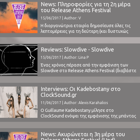
φετινού Release Athens Festival 2017 άφησε
News: Πληροφορίες για τη 2η μέρα
εξαιρετικά καλές εντυπώσεις (η κριτική
του Release Athens Festival
μας: Day 1). To ClockSound, όπως και πέρυσι,
15/06/2017 | Author: V
κάλυψε επίσημα το ...
Η διοργανώτρια εταιρία δημοσίευσε όλες τις
λεπτομέρειες για τη δεύτερη (και δυστυχώς
τελευταία) μέρα του Release Athens Festival.
Στην Πλατεία Νερού λοιπόν αύριο 16 Ιουνίου, θα
έχει κανείς την ευκαιρία να απολαύσει τους
Reviews: Slowdive - Slowdive
Thievery Corporation, Archive, Kadebostany,
15/06/2017 | Author: Lina P
Omega Ray και Chinese Basement.Παρακάτω
διαβάστε την επίσημη ανακοίνωση, η οποία
Ένας χρόνος πέρασε από την εμφάνιση των
περιέχει, μεταξύ ...
Slowdive στο Release Athens Festival (διαβάστε
εδώ τις εντυπώσεις μας), όπου οι παλιοί φαν
της μπάντας (40-αρηδες και βάλε πια) είχαν τη
χαρά να θυμηθούν το "Souvlaki" (1993) και το
Interviews: Οι Kadebostany στο
"Pygmalion" (1995), ενώ οι μικρότεροι ήρθαν
ClockSound.gr
ίσως και για πρώτη φορά σε επαφή ...
11/06/2017 | Author: Alexis Karahalios
Ο Guillaume Kadebostany μίλησε στο
ClockSound ενόψει της εμφάνισης της μπάντας
στο Release Athens Festival την ερχόμενη
Παρασκευή, 16 Ιουνίου, και δεύτερη ημέρα του
φετινού φεστιβάλ.Η πρώτη ημέρα (διαβάστε
News: Ακυρώνεται η 3η μέρα του
εδώ) ήταν κάτι παραπάνω από μοναδική με
Release Athens Festival (Upd)