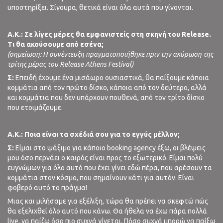
υποστηρίξει. Σίγουρα, θετικά είναι όλα αυτά που γίνονται.
A
.
K
.:
Σε λίγες μέρες θα εμφανιστείς στη σκηνή του Release
.
Τι θα ακούσουμε από εσένα;
(σημείωση: Η συνέντευξη πραγματοποιήθηκε πριν την ακύρωση της
τρίτης μέρας του Release Athens Festival
)
Σ:
Επειδή έχουμε ένα μισάωρο ουσιαστικά, θα παίξουμε κάποια
κομμάτια από τον πρώτο δίσκο, κάποια από τον δεύτερο, αλλά
και κομμάτια που δεν υπάρχουν πουθενά, από τον τρίτο δίσκο
που ετοιμάζουμε.
A
.
K
.:
Ποια είναι τα σχέδιά σου για το εγγύς μέλλον;
Σ:
Είμαι στο ψάξιμο για κάποιο booking agency έξω, οι βλέψεις
μου όσο περνάει ο καιρός είναι προς το εξωτερικό. Είμαι πολύ
ευγνώμων για όλο αυτό που έχει γίνει εδώ πέρα, που αρέσουν τα
κομμάτια στον κόσμο, που σημαίνουν κάτι για αυτόν. Είναι
φοβερό αυτό το πράγμα!
Μιας και μιλήσαμε για εξέλιξη, τώρα θα πρέπει να σκεφτώ πώς
θα εξελιχθεί όλο αυτό που κάνω. Θα ήθελα να έχω πάρα πολλά
live, να παίζω όσο πιο συχνά γίνεται. Πόσο συχνά μπορώ να παίξω