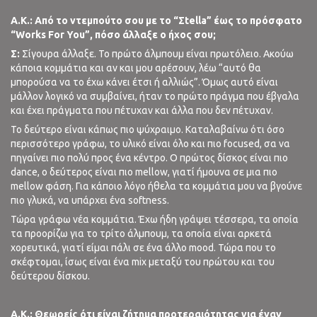
A
.
K
.:
Από το ντεμπούτο σου με το “Σtella
” έως το πρόσφατο
“Works
For
You
”, πόσο άλλαξε ο ήχος σου;
Σ:
Σίγουρα άλλαξε. Το πρώτο άλμπουμ είναι πρωτόλειο. Ακούω
κάποια κομμάτια και αν και μου αρέσουν, λέω “αυτό θα
μπορούσα να το έχω κάνει έτσι ή αλλιώς”. Όμως αυτό είναι
μάλλον λογικό να συμβαίνει, ήταν το πρώτο πράγμα που έβγαλα
και έχει πράγματα που πέτυχαν και άλλα που δεν πέτυχαν.
Το δεύτερο είναι κάπως πιο ψύχραιμο. Καταλαβαίνω ότι όσο
περισσότερο γράφω, το υλικό είναι όλο και πιο focused, σα να
πηγαίνει πιο πολύ προς ένα κέντρο. Ο πρώτος δίσκος είναι πιο
dance, ο δεύτερος είναι πιο mellow, γιατί ήμουνα σε μια πιο
mellow φάση. Για κάποιο λόγο ήθελα τα κομμάτια μου να βγούνε
πιο γλυκά, να υπάρχει ένα softness.
Τώρα γράφω νέα κομμάτια. Έχω ήδη γράψει τέσσερα, τα οποία
τα προορίζω για το τρίτο άλμπουμ, τα οποία είναι αρκετά
χορευτικά, γιατί είμαι πάλι σε ένα άλλο mood. Τώρα που το
σκέφτομαι, ίσως είναι ένα mix μεταξύ του πρώτου και του
δεύτερου δίσκου.
A
.
K
.:
Θεωρείς ότι είναι ζήτημα προτεραιότητας για έναν