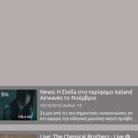
News: Η Σtella στο περίφημο Iceland
Airwaves το Νοέμβριο
18/10/2018 | Author: YZ
Σε μια από τις πιο σημαντικές ανακοινώσεις σε
ότι αφορά την ελληνική μουσική σκηνή προέβη
το περίφημο Iceland Airwaves Festival.Μια από
τις πιο ελπιδοφόρες Ελληνίδες μουσικούς, η
Σtella, ένα χρόνο μετά τη κυκλοφορία του
Live: The Chemical Brothers - Live @