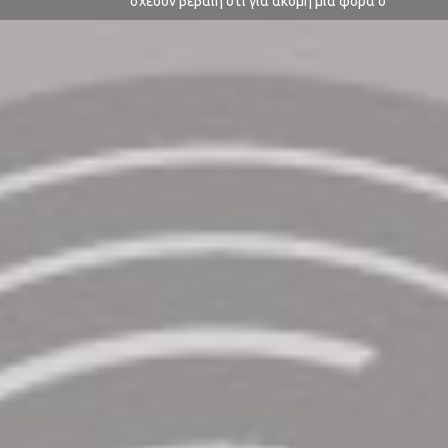
σχεδόν βέβαιη ότι για ακόμη μια φορά ο
Jamiroquai θα μας την σκάσει. Αυτή τη φορά όχι
με δική του υπαιτιότητα αλλά λόγω του πολύ
κακού καιρού που λίγο έλειψε να μας ακυρώσει
την 3η μέρα του Release Athens Festival. Δεν
μάσησε κανείς όμως τελικά, ...