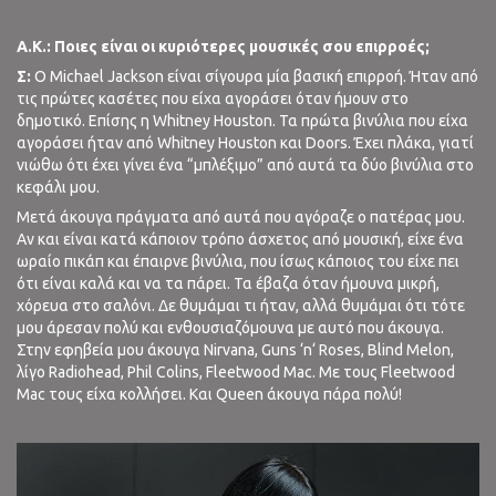
A
.
K
.:
Ποιες είναι οι κυριότερες μουσικές σου επιρροές;
Σ:
O Michael Jackson είναι σίγουρα μία βασική επιρροή. Ήταν από
τις πρώτες κασέτες που είχα αγοράσει όταν ήμουν στο
δημοτικό. Επίσης η Whitney Houston. Τα πρώτα βινύλια που είχα
αγοράσει ήταν από Whitney Houston και Doors. Έχει πλάκα, γιατί
νιώθω ότι έχει γίνει ένα “μπλέξιμο” από αυτά τα δύο βινύλια στο
κεφάλι μου.
Μετά άκουγα πράγματα από αυτά που αγόραζε ο πατέρας μου.
Αν και είναι κατά κάποιον τρόπο άσχετος από μουσική, είχε ένα
ωραίο πικάπ και έπαιρνε βινύλια, που ίσως κάποιος του είχε πει
ότι είναι καλά και να τα πάρει. Τα έβαζα όταν ήμουνα μικρή,
χόρευα στο σαλόνι. Δε θυμάμαι τι ήταν, αλλά θυμάμαι ότι τότε
μου άρεσαν πολύ και ενθουσιαζόμουνα με αυτό που άκουγα.
Στην εφηβεία μου άκουγα Nirvana, Guns ‘n‘ Roses, Blind Melon,
λίγο Radiohead, Phil Colins, Fleetwood Mac. Με τους Fleetwood
Mac τους είχα κολλήσει. Και Queen άκουγα πάρα πολύ!