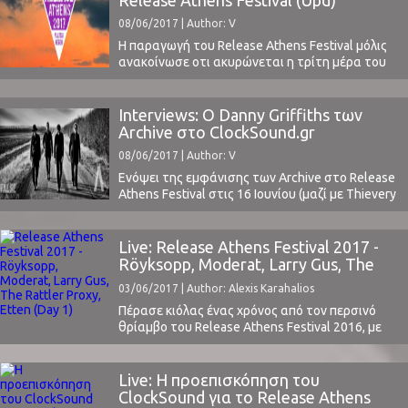
τους Etten, The Rattler Proxy, Larry Gus, Moderat
08/06/2017 | Author: V
και Röyksopp να ανοίγουν με τον ...
Η παραγωγή του Release Athens Festival μόλις
ανακοίνωσε οτι ακυρώνεται η τρίτη μέρα του
φεστιβάλ. Ο Jay Kay, τραγουδιστής των
headliner Jamiroquai, έκανε εχθές επέμβαση στη
μέση του και, κατά συνέπεια, αναβάλλονται
Interviews: Ο Danny Griffiths των
όλες οι συναυλίες της μπάντας.Οι διοργανωτές
Archive στο ClockSound.gr
αποφάσισαν τελικώς την ακύρωση ολόκληρης
08/06/2017 | Author: V
της μέρας, η οποία επίσης περιελάμβανε τους ...
Ενόψει της εμφάνισης των Archive στο Release
Athens Festival στις 16 Ιουνίου (μαζί με Thievery
Corporation, Kadebostany, Omega Ray, Chinese
Basement), το ClockSound μίλησε με τον Danny
Griffiths, έναν εκ των δύο βασικών μελών της
Live: Release Athens Festival 2017 -
μπάντας.Ο Danny βρίσκονταν στο Brighton,
Röyksopp, Moderat, Larry Gus, The
στις τελευταίες μέρες χαλάρωσης πριν την
Rattler Proxy, Etten (Day 1)
03/06/2017 | Author: Alexis Karahalios
επερχόμενη καλοκαιρινή περιοδεία της ...
Πέρασε κιόλας ένας χρόνος από τον περσινό
θρίαμβο του Release Athens Festival 2016, με
βραδιές που θα θυμόμαστε για χρόνια (οι
κριτικές μας: Day 1, Day 2, Day 3, Day 4). Όπως
και πέρυσι, έτσι και φέτος, το ClockSound
Live: Η προεπισκόπηση του
καλύπτει επίσημα το φεστιβάλ, ως χορηγός
ClockSound για το Release Athens