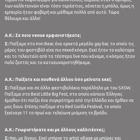
των καλλιτεχνών είναι τόσο τεράστιος, χάνεται η μπάλα, όμως η
εμπειρία ήταν φοβερή και μάθαμε πολλά από αυτό. Τώρα
θέλουμε και άλλο!
A
.
K
.: Σε ποιο
venue
εμφανιστήκατε;
Σ:
Παίξαμε στο Iron Bear, ένα αρκετά μεγάλο gay bar, το οποίο τις
μέρες του φεστιβάλ είχε πιο mixed κόσμο. Εκεί ήταν το καλύτερο
και το τελευταίο από τα τέσσερα live που κάναμε, ο κόσμος ήταν
πολύ ζεστός και το καταευχαριστηθήκαμε.
A
.
K
.: Παίξατε και πουθενά άλλου όσο μείνατε εκεί;
Σ:
Παίξαμε και σε άλλα φεστιβαλάκια παράλληλα με του SXSW.
Παίξαμε στο Best Little Big Fest, στο οποίο κάποιοι Έλληνες
έμαθαν ότι παίζει ένα συγκρότημα από την Ελλάδα και ήρθαν να
μας δουν. Επίσης παίξαμε στο Red Gorilla Festival, το οποίο
ξεκίναγε 11 το πρωί και τελείωνε μιάμιση το βράδυ.
A
.
K
.: Γνωριστήκατε και με άλλους καλλιτέχνες;
Σ:
Ναι, με λίγους. Εκεί υπήρχε το artist village με μπύρες και