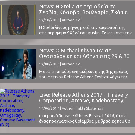
κυρίως με την χαρακτηριστική φωνή της
News: Η Σtella σε περιοδεία σε
Στέλλας Χρονοπούλου.Όταν ένα χρόνο περίπου
Σερβία, Κόσοβο, Βουλγαρία, Σκόπια
μετά, άκουγα για πρώτη φορά το Picking Words
& Ελλάδα
19/10/2017 | Author: YZ
στο ραδιόφωνο, έκοβα ...
Η Σtella λίγους μήνες μετά την εμφάνισή της
στο περίφημο SXSW του Austin, Texas κάνει την
πρώτη μίνι περιοδεία της στα Βαλκάνια και
ειδικότερα: 25/10 PLOVDIV (BG) @ Bee Bop Cafe
26/10 SOFIA (BG) @ Бар "Гарванът и Гюлето"
News: Ο Michael Kiwanuka σε
(Raven and Gulet Bar) 27/10 KRAGUJEVAC (RS) @
Θεσσαλονίκη και Αθήνα στις 29 & 30
Skc Kragujevac 28/10 PRISTINA (XK) ...
Σεπτεμβρίου
19/08/2017 | Author: YZ
Μετά τη απρόσμενη ακύρωση της 3ης ημέρας
του φετινού Release Athens Festival λόγω της
αδυναμίας των Jamiroquai να εμφανιστούν, δεν
ήταν λίγοι αυτοί που απογοητεύτηκαν και για
το γεγονός ότι δεν θα έβλεπαν τον Michael
Live: Release Athens 2017 - Thievery
Kiwanuka.Το φεστιβάλ κατάφερε όμως να
Corporation, Archive, Kadebostany,
κλείσει για τα τέλη Σεπτέμβρη τον καλλιτέχνη,
Omega Ray, Chinese Basement (D-2)
17/06/2017 | Author: Iraklis Skoteinos
και μάλιστα, όχι μόνο ...
ο περσινό Release Athens Festival 2016, ήταν
ένας πραγματικός θρίαμβος, με βραδιές που θα
θυμόμαστε για χρόνια (οι κριτικές μας: Day
1, Day 2, Day 3, Day 4) και η πρώτη ημέρα του