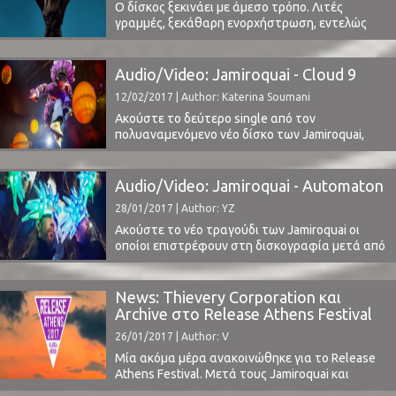
φεστιβάλ να επιστρέφει με την ...
Ο δίσκος ξεκινάει με άμεσο τρόπο. Λιτές
γραμμές, ξεκάθαρη ενορχήστρωση, εντελώς
ηλεκτρονική βέβαια. Η φωνή έρχεται γρήγορα
να σε καλωσορίσει, με ήρεμα και γλυκά λόγια
(δυσδιάκριτα, έχω να προσθέσω όμως… πιάνω
Audio/Video: Jamiroquai - Cloud 9
λέξεις λόγω ηχηρών συμφώνων - ειλικρινά δεν
12/02/2017 | Author: Katerina Soumani
ξέρω τι λέει το - let’s call it a chorus - αν ...
Ακούστε το δεύτερο single από τον
πολυαναμενόμενο νέο δίσκο των Jamiroquai,
που θα κυκλοφορήσει από την Virgin EMI στις
31 Μαρτίου.Το νέο κομμάτι, με τον τίτλο Cloud
9, ηχητικά μας θυμίζει το γνώριμο ύφος της
Audio/Video: Jamiroquai - Automaton
μπάντας, ενώ το λιτό βίντεο της παρουσίασής
28/01/2017 | Author: YZ
του επίσης επιστρέφει στο αγαπημένο θέμα-
σήμα κατατεθέν του ...
Ακούστε το νέο τραγούδι των Jamiroquai οι
οποίοι επιστρέφουν στη δισκογραφία μετά από
7 χρόνια. Το Automaton αποτελεί το πρώτο
δείγμα από τη νέα τους ομώνυμη δουλειά που
θα κυκλοφορήσει από τη Virgin EMI στις 31
News: Thievery Corporation και
Μαρτίου.Οι Jamiroquai έχουν ήδη ανακοινωθεί
Archive στο Release Athens Festival
από το Release Athens Festival για τις 17
26/01/2017 | Author: V
Ιουνίου, αποτελώντας ένα ...
Μία ακόμα μέρα ανακοινώθηκε για το Release
Athens Festival. Μετά τους Jamiroquai και
Michael Kiwanuka για τις 17 Ιουνίου και τους