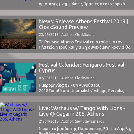
ορισμένες μνημειώδεις βραδιές στο ιστορικό
του, έχοντας βάλει τη σφραγίδα του στον
χάρτη των μεγάλων εγχώριων φεστιβάλ. Το
ClockSound, πιστό στο ραντεβού του, έδωσε
News: Release Athens Festival 2018 |
και φέτος το παρόν και θα σας παρουσιάσει τις
ClockSound Preview
εντυπώσεις τον συντακτών του για κάθε
22/05/2018 | Author: ClockSound
βραδιά του ...
Το Release Athens Festival επιστρέφει στην
Πλατεία Νερού και για 3η συνεχόμενη χρονιά θα
μας προσφέρει όμορφες βραδιές με πολλή
μουσική και χορό. Το line-up είναι δομημένο με
έναν συνδυασμό μεγάλων ονομάτων
Festival Calendar: Fengaros Festival,
(Jamiroquai, Richard Ashcroft, UB40) και
Cyprus
ανερχόμενων καλλιτεχνών από την Ελλάδα και
02/08/2018 | Author: ClockSound
τη διεθνή μουσική σκηνή.Το ClockSound θα
βρίσκεται ...
Ημερομηνίες: 02 - 04 Αυγούστου
2018Τοποθεσία: Journalists’ Village, Pervolia,
CyprusΤιμή Εισιτηρίου: €21.50 One-day / €37.50
Three-day (buy here)www.fengaros.comΤο Line
Up περιλαμβάνει: Joan As Police Woman,
Live: Warhaus w/ Tango With Lions -
Deerhoof, Alice Phoebe Lou, Tau, Σtella, Negros
Live @ Gagarin 205, Athens
tou Moria, Bazooka,κ.α.
21/04/2018 | Author: Sevi Stavrianakoy
Νωρίς το βράδυ της Παρασκευής 20 του Απρίλη,
βρεθήκαμε στο Gagarin για την