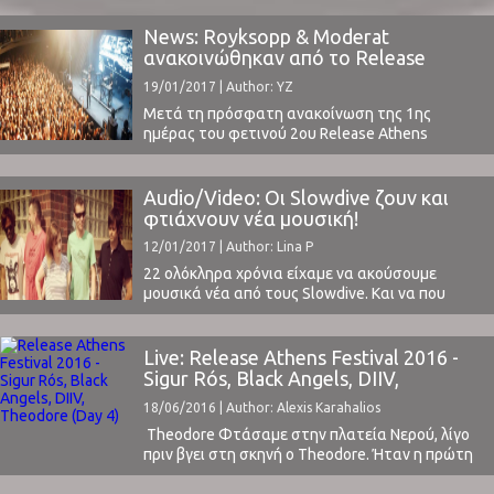
Royksopp και Moderat για τις 2 Ιουνίου, σήμερα
ανακοινώθηκε και η Τρίτη μέρα του φεστιβάλ.
News: Royksopp & Moderat
Στις 16 Ιουνίου το ελληνικό κοινό θα έχει την
ανακοινώθηκαν από το Release
ευκαιρία να απολαύσει τους Thievery ...
Athens 2017
19/01/2017 | Author: YZ
Μετά τη πρόσφατη ανακοίνωση της 1ης
ημέρας του φετινού 2ου Release Athens
Festival, μια ακόμα ανακοίνωση με κορυφαία
ονόματα έρχεται να προτεθεί και να μας κάνει
να αναμένουμε με μεγάλες προσδοκίες.Οι
Audio/Video: Οι Slowdive ζουν και
Royksopp και οι Moderat θα εμφανιστούν στις 2
φτιάχνουν νέα μουσική!
Ιουνίου στην Πλατεία Νερού και το μόνο
12/01/2017 | Author: Lina P
σίγουρο είναι ότι εκείνο ...
22 ολόκληρα χρόνια είχαμε να ακούσουμε
μουσικά νέα από τους Slowdive. Και να που
μετά από διάφορα teasers και posts στα
κοινωνικά μέσα, κυκλοφορούν το πρώτο τους
single μετά το άλμπουμ "Pygmalion" του 1995.Οι
Live: Release Athens Festival 2016 -
Slowdive επανενώθηκαν το 2014,
Sigur Rós, Black Angels, DIIV,
σφραγίζοντας αυτήν την επανένωση με
Theodore (Day 4)
18/06/2016 | Author: Alexis Karahalios
διάφορες εμφανίσεις σε φεστιβάλ, μεταξύ
αυτών και ...
Theodore Φτάσαμε στην πλατεία Νερού, λίγο
πριν βγει στη σκηνή ο Theodore. Ήταν η πρώτη
φορά που τον είδαμε live και μπορώ να πω ότι
αποτέλεσε την έκπληξη της βραδιάς. Η άρτια