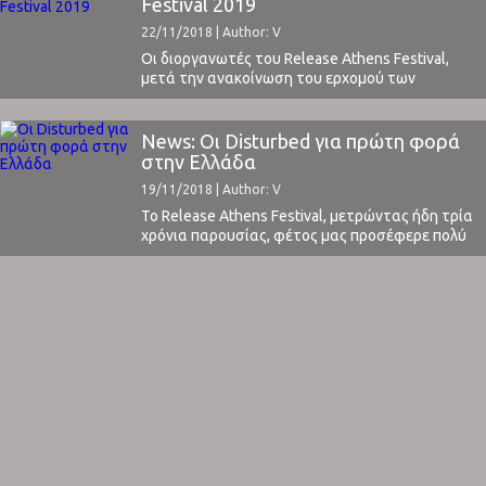
Festival 2019
22/11/2018 | Author: V
Οι διοργανωτές του Release Athens Festival,
μετά την ανακοίνωση του ερχομού των
Disturbed για πρώτη φορά στη χώρα μας
(διαβάστε εδώ όλες τις λεπτομέρειες),
δημοσιοποίησαν και το πρώτο όνομα για το ίδιο
News: Οι Disturbed για πρώτη φορά
το φεστιβάλ. Ο θρυλικός Iggy Pop λοιπόν θα
στην Ελλάδα
εμφανιστεί στην Πλατεία Νερού το Σάββατο 8
19/11/2018 | Author: V
Ιουνίου. Ένας καλλιτέχνης που ...
Το Release Athens Festival, μετρώντας ήδη τρία
χρόνια παρουσίας, φέτος μας προσέφερε πολύ
καλές βραδιές τόσο στην καλοκαιρινή του
«κύρια» έκδοση (δείτε τις εντυπώσεις μας από
την πρώτη, δεύτερη και τρίτη μέρα) αλλά και
στην «εμβόλιμη» autumn edition με τους
Chemical Brothers (δείτε εδώ τις εντυπώσεις
μας).Για το 2019 λοιπόν, το πρώτο όνομα που ...