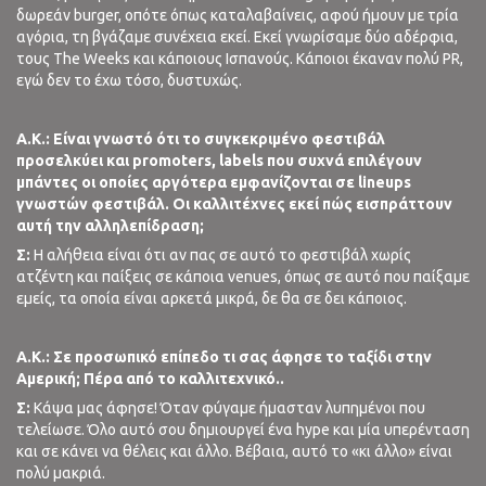
δωρεάν burger, οπότε όπως καταλαβαίνεις, αφού ήμουν με τρία
αγόρια, τη βγάζαμε συνέχεια εκεί. Εκεί γνωρίσαμε δύο αδέρφια,
τους The Weeks και κάποιους Ισπανούς. Κάποιοι έκαναν πολύ PR,
εγώ δεν το έχω τόσο, δυστυχώς.
A
.
K
.: Είναι γνωστό ότι το συγκεκριμένο φεστιβάλ
προσελκύει και
promoters
,
labels
που συχνά επιλέγουν
μπάντες οι οποίες αργότερα εμφανίζονται σε
line
ups
γνωστών φεστιβάλ. Οι καλλιτέχνες εκεί πώς εισπράττουν
αυτή την αλληλεπίδραση;
Σ:
Η αλήθεια είναι ότι αν πας σε αυτό το φεστιβάλ χωρίς
ατζέντη και παίξεις σε κάποια venues, όπως σε αυτό που παίξαμε
εμείς, τα οποία είναι αρκετά μικρά, δε θα σε δει κάποιος.
A
.
K
.: Σε προσωπικό επίπεδο τι σας άφησε το ταξίδι στην
Αμερική; Πέρα από το καλλιτεχνικό..
Σ:
Κάψα μας άφησε! Όταν φύγαμε ήμασταν λυπημένοι που
τελείωσε. Όλο αυτό σου δημιουργεί ένα hype και μία υπερένταση
και σε κάνει να θέλεις και άλλο. Βέβαια, αυτό το «κι άλλο» είναι
πολύ μακριά.