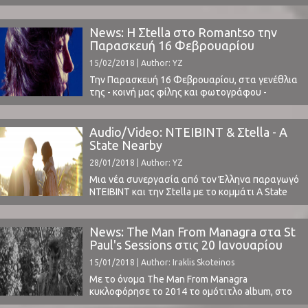
από αστικά τοπία, τόσο κοντά στην διπλανή
πολυκατοικία που νιώθεις την ανάσα του
απόντα γείτονα, γιατί εδώ είμαστε στο κέντρο
News: Η Σtella στο Romantso την
της Αθήνας και μόνο γραφεία υπάρχουν, τα
Παρασκευή 16 Φεβρουαρίου
βράδια είμαστε αόρατοι, μωσαϊκό στο πάτωμα
15/02/2018 | Author: YZ
που έχει σημαδευτεί από την εκάστοτε
εικαστική ...
Την Παρασκευή 16 Φεβρουαρίου, στα γενέθλια
της - κοινή μας φίλης και φωτογράφου -
Βαλεντίνας Βαγενά, η Σtella επιστρέφει στο
Romantso για μια εμφάνιση μαζί με Venus
Volcanism & In Atlas.Ένα χρόνο περίπου μετά
Audio/Video: NTEIBINT & Σtella - A
την εμφάνισή της στο SXSW Festival του Austin,
State Nearby
Texas, και λίγο καιρό μετά το live της στο Death
28/01/2018 | Author: YZ
Disco, ...
Μια νέα συνεργασία από τον Έλληνα παραγωγό
NTEIBINT και την Σtella με το κομμάτι A State
Nearby.Ο NTEIBINT της Eskimo Recordings
συνεργάστηκε με την Ελληνίδα indie-pop
μουσικό Σtella για να δημιουργήσουν μια "sci-fi
News: The Man From Managra στα St
disco ballad, full of heartbreaks and mellow synth
Paul's Sessions στις 20 Ιανουαρίου
lines. Between states, where we meet and where
15/01/2018 | Author: Iraklis Skoteinos
we part."Το κομμάτι μας ...
Με το όνομα The Man From Managra
κυκλοφόρησε το 2014 το ομότιτλο album, στο
οποίο ο Coti K. συνθέτει και ερμηνεύει τα