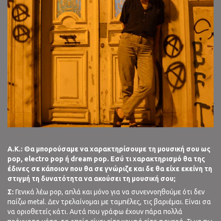
A
.
K
.:
Θα μπορούσαμε να χαρακτηρίσουμε τη μουσική σου ως
pop
, electro
pop
ή dream
pop
. Εσύ τι χαρακτηρισμό θα της
έδινες σε κάποιον που θα σε γνώριζε και δε θα είχε εκείνη τη
στιγμή τη δυνατότητα να ακούσει τη μουσική σου;
Σ:
Γενικά λέω pop, απλά και μόνο για να συνεννοηθούμε ότι δεν
παίζω metal. Δεν τρελαίνομαι με ταμπέλες, τις βαριέμαι. Είναι σα
να οριοθετείς κάτι. Αυτά που γράφω έχουν πάρα πολλά