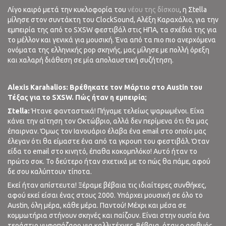
Λίγο καιρό μετά την κυκλοφορία του
νέου της δίσκου
, η Σtella
μίλησε στον συντάκτη του ClockSound, Αλέξη Καραχάλιο, για την
εμπειρία της από το SXSW φεστιβάλ στις ΗΠΑ, τα σχέδιά της για
το μέλλον και γενικά για μουσική. Ένα από τα πιο πιο ανερχόμενα
ονόματα της ελληνικής pop σκηνής, μας μίλησε με πολλή όρεξη
και χαλαρή διάθεση σε μία απολαυστική συζήτηση.
Alexis
Karahalios
: Βρέθηκατε τον Μάρτιο στο
Austin
του
Τέξας για το
SXSW
. Πώς ήταν η εμπειρία;
Σ
tella:
Ήτανε φανταστικά! Πήγαμε τελείως ψαρωμένοι. Είχα
κάνει την αίτηση τον Οκτώβριο, αλλά δεν περίμενα ότι θα μας
έπαιρναν. Όμως τον Ιανουάριο έλαβα ένα email στο οποίο μας
έλεγαν ότι θα είμαστε ένα από τα γκρουπ του φεστιβάλ. Όταν
είδα το email στο κινητό, έπαθα κοκομπλόκο! Αυτό ήταν το
πρώτο σοκ. Το δεύτερο ήταν σχετικά με το πώς θα πάμε, αφού
δε σου καλύπτουν τίποτα.
Εκεί ήταν απίστευτα! Ξέραμε βέβαια τις ιδιαίτερες συνθήκες,
αφού εκεί είσαι ένας στους 2000. Υπάρχει μουσική σε όλο το
Austin, όλη μέρα, κάθε μέρα. Παντού! Μέχρι και μέσα σε
κομμωτήρια στήνουν σκηνές και παίζουν. Είναι στην ουσία ένα
τεράστιο νυφοπάζαρο για καλλιτέχνες. Βέβαια, όταν ο αριθμός