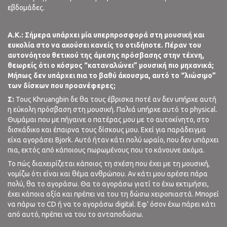
εβδομάδες.
A
.
K
.:
Σήμερα υπάρχει μία υπερπροσφορά στη μουσική και
ευκολία στο να ακούσει κανείς το οτιδήποτε. Πέραν του
αυτονόητου θετικού της άμεσης πρόσβασης στην τέχνη,
θεωρείς ότι ο κόσμος “καταναλώνει” μουσική πιο μηχανικά;
Μήπως δεν υπάρχει πια το βαθύ άκουσμα, αυτό το “λιώσιμο”
των δίσκων που προανέφερες;
Σ:
Τους Khruangbin δε θα τους έβρισκα ποτέ αν δεν υπήρχε αυτή
η εύκολη πρόσβαση στη μουσική. Παλιά υπήρχε αυτό το physical.
Θυμάμαι που με πήγαινε ο πατέρας μου με το αυτοκίνητο, στο
δισκάδικο και έπαιρνα τους δίσκους μου. Εκεί για παράδειγμα
είχα αγοράσει Bjork. Αυτό ήταν κάτι πολύ ωραίο, που δεν υπάρχει
πια, εκτός από κάποιους πωρωμένους που το κάνουνε ακόμα.
Το πώς διαχειρίζεται κάποιος τη σχέση που έχει με τη μουσική,
νομίζω ότι είναι και θέμα ανθρώπου. Αν κάτι μου αρέσει πάρα
πολύ, θα το αγοράσω. Θα το αγοράσω γιατί το έχω εκτιμήσει,
έχει κάποια αξία και πρέπει να του τη δώσω χειροπιαστά. Μπορεί
να πάρω το CD ή να το αγοράσω digital. Εφ’ όσον έχω πάρει κάτι
από αυτό, πρέπει να του το ανταποδώσω.