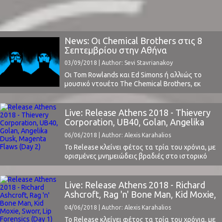
News: Οι Chemical Brothers στις 8
Σεπτεμβρίου στην Αθήνα
03/09/2018 | Author: Sevi Stavrianakoy
Οι Tom Rowlands και Ed Simons ή αλλιώς το
μουσικό ντουέτο The Chemical Brothers, εκ
Βρετανίας ορμώμενο, θα βρεθεί στην Αθήνα
για μία πολλά υποσχόμενη βραδιά στις 8 του
Σεπτέμβρη.Το ηλεκτρονικό αυτό δίδυμο έχει
Live: Release Athens 2018 - Thievery
ξεκινήσει τα βήματά του από το 1992 ως οι
Corporation, UB40, Golan, Angelika
“The Dust Brothers”, ένα όνομα που, ενώ ...
Dusk, Magenta Flaws (Day 2)
06/06/2018 | Author: Alexis Karahalios
To Release κλείνει φέτος τα τρία του χρόνια, με
ορισμένες μνημειώδεις βραδιές στο ιστορικό
του, έχοντας βάλει τη σφραγίδα του στον
χάρτη των μεγάλων εγχώριων φεστιβάλ. Το
ClockSound, πιστό στο ραντεβού του, έδωσε
Live: Release Athens 2018 - Richard
και φέτος το παρόν και παρουσιάσει τις
Ashcroft, Rag 'n' Bone Man, Kid Moxie,
εντυπώσεις τον συντακτών του για κάθε
Sworr, Lip Forensics (Day 1)
04/06/2018 | Author: Alexis Karahalios
βραδιά του φεστιβάλ.Μας άρεσαν ...
To Release κλείνει φέτος τα τρία του χρόνια, με