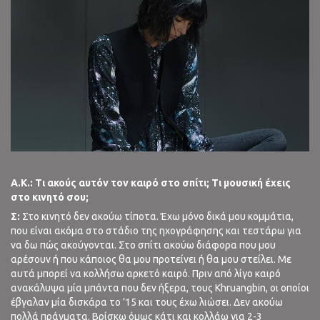
A
.
K
.:
Τι ακούς αυτόν τον καιρό στο σπίτι; Τι μουσική έχεις
στο κινητό σου;
Σ:
Στο κινητό δεν ακούω τίποτα. Έχω μόνο δικά μου κομμάτια,
που είναι ακόμα στο στάδιο της ηχογράφησης και τεστάρω για
να δω πώς ακούγονται. Στο σπίτι ακούω διάφορα που μου
αρέσουν ή που κάποιος θα μου προτείνει ή θα μου στείλει. Με
αυτά μπορεί να κολλήσω αρκετό καιρό. Πριν από λίγο καιρό
ανακάλυψα μία μπάντα που δεν ήξερα, τους Khruangbin, οι οποίοι
έβγαλαν μία δισκάρα το ’15 και τους έχω λιώσει. Δεν ακούω
πολλά πράγματα. Βρίσκω όμως κάτι και κολλάω για 2-3