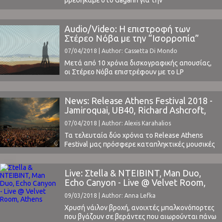
πολυαναμενόμενη συναυλία του Βέλγου
Warhaus, συνοδευόμενου απ' τους δικούς μας
Tango With Lions, μια μπάντα που νιώθω ότι
Audio/Video: H επιστροφή των
έχει υποτιμηθεί αρκετά. Έχοντας φτάσει
Στέρεο Νόβα με την “Ισορροπία”
αρκετά νωρίς, πήραμε ότι χρειαζόμασταν και
07/04/2018 | Author: Cassetta Di Mondo
φροντίσαμε να βολευτούμε μέχρι να αρχίσει η
συναυλία. Tango ...
Μετά από 10 χρόνια δισκογραφικής απουσίας,
οι Στέρεο Νόβα επιστρέφουν με το LP
“Ουρανός”, μέρος του οποίου μας συστήθηκε
μέσω του track “Ισορροπία” που κυκλοφόρησε
πρόσφατα.To ντουέτο των Μιχάλη Δέλτα
News: Release Athens Festival 2018 -
(ξεκινώντας με τους “Τετράγωνο 19” και
Jamiroquai, UB40, Richard Ashcroft,
κάνοντας μεταξύ άλλων projects και ένα
κ.α.
07/04/2018 | Author: Alexis Karahalios
πέρασμα από την Glasgow Underground) και
του Κωνσταντίνου ...
Τα τελευταία δύο χρόνια το Release Athens
Festival μας πρόσφερε καταπληκτικές μουσικές
βραδιές, φέρνοντας σπουδαία ονόματα της
παγκόσμιας μουσικής βιομηχανίας, όπως οι
Sigur Ros, οι Beirut και η PJ Harvey.Φέτος το
Live: Σtella & NTEIBINT, Man Duo,
φεστιβάλ επιστρέφει στην Πλατεία Νερού,
Echo Canyon - Live @ Velvet Room,
φέρνοντας ως headliners τους Richard Ashcroft,
Athens
09/03/2018 | Author: Anna Lefka
τους αγαπημένους του ελληνικού κοινού
Thievery Corporation και τους ...
Χρυσή νάιλον βροχή, ανοιχτές μπαλκονόπορτες
που βγάζουν σε βεράντες που αιωρούνται πάνω