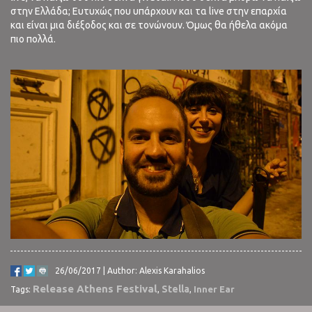
στην Ελλάδα; Ευτυχώς που υπάρχουν και τα live στην επαρχία
και είναι μια διέξοδος και σε τονώνουν. Όμως θα ήθελα ακόμα
πιο πολλά.
26/06/2017 | Author: Alexis Karahalios
Release Athens Festival
Stella
Inner Ear
Tags:
,
,