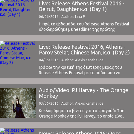
near you" και σε μια από τις πρώτες τους
Live: Release Athens Festival 2016 -
ζωντανές εμφανίσεις, μετά από τρία χρόνια
Beirut, Daughter κ.α. (Day 1)
συναυλιακής απουσίας, στο Release Athens
06/06/2016 | Author: Lina P
Festival ...
Η πρώτη εβδομάδα του Release Athens Festival
ολοκληρώθηκε με headliner της πρώτης
βραδιάς τους Beirut και της δεύτερης τον Parov
Stelar και τη μπάντα του. Όλα κύλησαν ομαλά,
απίστευτα ομαλά και με ακρίβεια και οργάνωση
Live: Release Festival 2016, Athens -
που η Ελλάδα σπάνια βλέπει σε φεστιβάλ. Ο
Parov Stelar, Chinese Man, κ.α. (Day 2)
χώρος, η Πλατεία Νερού, ιδανικός, αλλά αυτό ...
04/06/2016 | Author: Alexis Karahalios
Γράφω την κριτική της δεύτερης μέρας του
Release Athens Festival με τα πόδια μου να
πονάνε από τον ασταμάτητο χορό της χθεσινής
βραδιάς. Τι ήταν αυτό χθες!Χωρίς ίχνος
υπερβολής, μπορώ να πω πως είδαμε μερικά από
Audio/Video: PJ Harvey - The Orange
τα κορυφαία live της χρονιάς.Ας ξεκινήσουμε
Monkey
όμως με τα της διοργάνωσης.Όπως και την
03/06/2016 | Author: Alexis Karahalios
πρώτη ...
Κυκλοφόρησε το βίντεο για το τραγούδι The
Orange Monkey της PJ Harvey, το οποίο είναι
γυρισμένο στο Αφγανιστάν.Το συγκεκριμένο
κομμάτι βρίσκεται στον πολύ καλό τελευταίο
δίσκο της Harvey "The Hope Six Demolition
News: Release Athens 2016: Ώρες