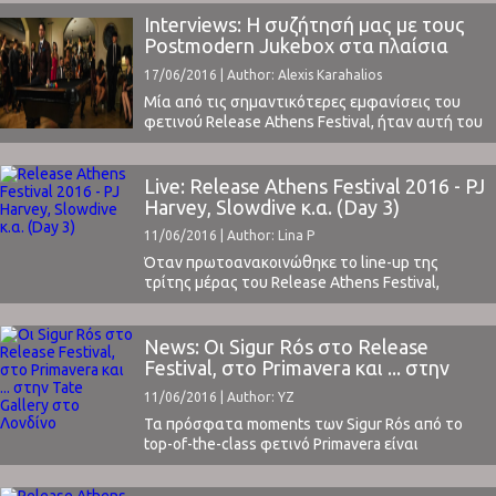
επαγγελματική του εμφάνιση, η εξαιρετική
Interviews: Η συζήτησή μας με τους
ενορχήστρωση των κομματιών και η
Postmodern Jukebox στα πλαίσια
πληρότητα στον ήχο κέρδισε το κοινό.Ο
του Release Athens Festival
17/06/2016 | Author: Alexis Karahalios
Theodore ήταν εκφραστικότατος ...
Μία από τις σημαντικότερες εμφανίσεις του
φετινού Release Athens Festival, ήταν αυτή του
Scott Bradlee με τους Postmodern Jukebox
(διαβάστε την κριτική μας εδώ) . O Scott
Bradlee, έδωσε μία πολύ ενδιαφέρουσα
Live: Release Athens Festival 2016 - PJ
συνέντευξη στο ClockSound, λίγες ώρες πριν
Harvey, Slowdive κ.α. (Day 3)
την εμφάνιση του συγκροτήματος στην
11/06/2016 | Author: Lina P
Πλατεία Νερού, που ακολουθεί
παρακάτω: Είστε ευρέως γνωστοί ...
Όταν πρωτοανακοινώθηκε το line-up της
τρίτης μέρας του Release Athens Festival,
σκεφτήκαμε ότι αυτό το εισιτήριο θα είναι το
smart-buy της χρονιάς. Slowdive: η μπάντα που
έφτιαξε το όνομα της με το Souvlaki και δεν
News: Οι Sigur Rós στο Release
είχε αξιωθεί ποτέ να επισκεφθεί τη γενέτειρά
Festival, στο Primavera και ... στην
του. Αυτό, λοιπόν, θα ήταν το σωστό timing ...
Tate Gallery στο Λονδίνο
11/06/2016 | Author: YZ
Τα πρόσφατα moments των Sigur Rós από το
top-of-the-class φετινό Primavera είναι
αυτά:Sigur Rós - Video 1Sigur Rós - Video 2 Τα
επόμενα moments "are coming soon in a cinema