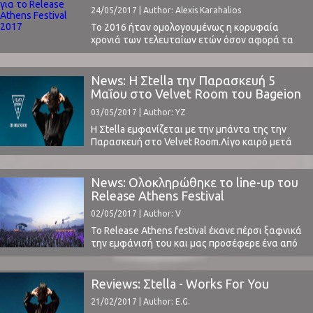
επικοινωνίας.Την Παρασκευή το βράδυ ήταν ...
Festival 2017
24/05/2017 | Author: Alexis Karahalios
Το 2016 ήταν ομολογουμένως η κορυφαία
χρονιά των τελευταίων ετών όσον αφορά τα
συναυλιακά δρώμενα στην Ελλάδα. Το
φεστιβάλ που άνοιξε πέρσι τον ξέφρενο χορό
των μεγάλων ονομάτων και των δυνατών live
News: Η Σtella την Παρασκευή 5
ήταν το Release Athens Festival 2016, το οποίο
Μαΐου στο Velvet Room του Bageion
με το "καλημέρα" μαγνήτισε τα βλέμματα των
Hotel
03/05/2017 | Author: YZ
φαν της εναλλακτικής ...
Η Σtella εμφανίζεται με την μπάντα της την
Παρασκευή στο Velvet Room.Λίγο καιρό μετά
την εμφάνιση - ορόσημο - στο περίφημο SXSW
Festival στο Austin του Texas, και παράλληλα με
την ανακοίνωσή της στο φετινό line-up του
News: Ολοκληρώθηκε το line-up του
Release Athens Festival η Σtella θα μοιραστεί με
Release Athens Festival
το κοινό κομμάτια κυρίως από το τελευταίο ...
02/05/2017 | Author: V
Το Release Athens festival έκανε πέρσι ξαφνικά
την εμφάνισή του και μας προσέφερε ένα από
τα καλύτερα line-up που έχουμε δει στην
Ελλάδα τα τελευταία χρόνια!Sigur Ros, Black
Angels, PJ Harvey, Slowdive, Parov Stelar, Beirut
Reviews: Σtella - Works For You
και πολλοί ακόμα, σε μία άρτια
21/02/2017 | Author: E.G.
διοργάνωση.Φέτος με χαρά βλέπουμε το