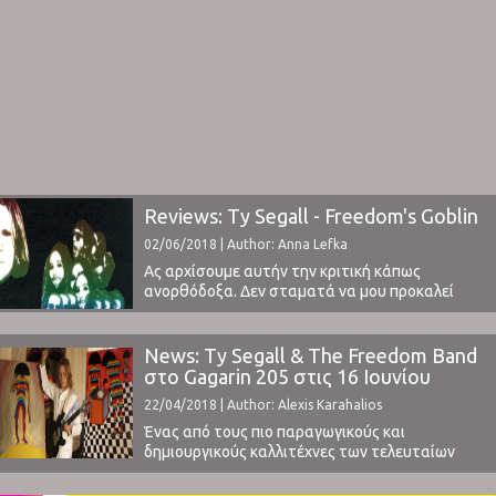
Reviews: Ty Segall - Freedom's Goblin
02/06/2018 | Author: Anna Lefka
Ας αρχίσουμε αυτήν την κριτική κάπως
ανορθόδοξα. Δεν σταματά να μου προκαλεί
εντύπωση πόσοι ακροατές μουσικής στην
Ελλάδα, ακόμα και επαγγελματίες στον χώρο,
παραπονιούνται ότι α) δεν παράγεται καινούρια
News: Ty Segall & The Freedom Band
μουσική (σε ό,τι αφορά τα είδη) και β) ότι οι νέοι
στο Gagarin 205 στις 16 Ιουνίου
μουσικοί δεν είναι εξίσου αξιόλογοι με τους
22/04/2018 | Author: Alexis Karahalios
παλιότερους, ακριβώς γιατί ...
Ένας από τους πιο παραγωγικούς και
δημιουργικούς καλλιτέχνες των τελευταίων
ετών, ο Ty Segall επιστρέφει στην Αθήνα για
ακόμα ένα ξεσηκωτικό live. Στις 16 Ιουνίου θα