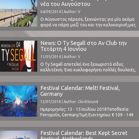
Pink Floyd). Γιατί αν μαθαίναμε ότι ο Andy Gill
νέα του Αυγούστου
κυκλοφορεί νέο ...
04/09/2014 | Author: V
Ο Αύγουστος πέρασε, ξεχνώντας για μία ακόμα
φορά να πάρει μαζί του και την καλοκαιρινή μας
διάθεση. Την οποία κρατούν ζωντανή κάποια
απομεινάρια των διακοπών. Όπως η κατά
μερικά εκατοστά μεγαλύτερη κοιλιά, η άρνηση
News: O Ty Segall στο Αν Club την
να φορέσει κανείς παπούτσι, η συνήθεια του να
Τετάρτη 4 Ιουνίου
γεμίζουμε συνεχώς το ψυγείο με τις
11/05/2014 | Author: V
απαραίτητες για ...
Ο Ty Segall αποτελεί ένα ξεχωριστό είδος
καλλιτέχνη. Έχει κυκλοφορήσει πολλές δουλειές,
είτε προσωπικές, είτε μέσω συνεργασιών, παρά
την μικρή του σχετικά ηλικία. Όλες όμως
κρατούν ένα υψηλό επίπεδο, γεγονός το οποίο
Festival Calendar: Melt! Festival,
βρίσκει κανείς όλο και πιο δύσκολα στη μουσική.
Germany
Τα live του μας έχουν αφήσει της καλύτερες
13/07/2018 | Author: ClockSound
εντυπώσεις. Όσοι ...
Ημερομηνίες: 13 - 15 Ιουλίου 2018Τοποθεσία:
Ferropolis, GermanyΤιμή Εισιτηρίου: € 109 - 149
(buy here)Χωρητικότητα: 25,000Το Line Up
περιλαμβάνει: t.b.a.www.meltfestival.de2017
Aftermovie ⁪
Festival Calendar: Best Kept Secret
Festival, Netherlands