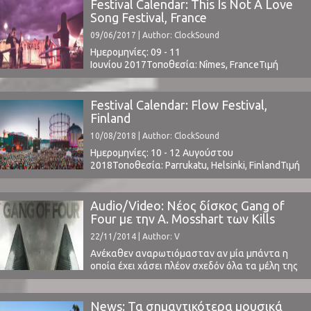
κάνει να ασχοληθούμε με αυτόν κάθε λίγους
Festival Calendar: This Is Not A Love
μήνες, έχοντας ένα νέο άλμπουμ. Το οποίο ...
Song Festival, France
09/06/2017 | Author: ClockSound
Ημερομηνίες: 09 - 11
Ιουνίου 2017Τοποθεσία: Nîmes, FranceΤιμή
Εισιτηρίου: € 78Χωρητικότητα: -Το Line Up
περιλαμβάνει: Moderat, Thee Oh Sees, The Black
Angels, Jake Bugg, Grandaddy, Flying Lotus,
Festival Calendar: Flow Festival,
Whitney, The Growlers, Turbonegro, Baroness,
Finland
Primal Scream, Teenage Fanclub, Echo and The
10/08/2018 | Author: ClockSound
Bunnymen, more t.b.a.thisisnotalovesong.fr ⁪
Ημερομηνίες: 10 - 12 Αυγούστου
2018Τοποθεσία: Parrukatu, Helsinki, FinlandΤιμή
Εισιτηρίου: € 169 (buy here)Χωρητικότητα:
12.500Το Line Up περιλαμβάνει:
t.b.awww.flowfestival.com ⁪ ⁪
Audio/Video: Νέος δίσκος Gang of
Four με την A. Mosshart των Kills
22/11/2014 | Author: V
Ανέκαθεν αναρωτιόμασταν αν μία μπάντα η
οποία έχει χάσει πλέον σχεδόν όλα τα μέλη της
αξίζει να διατηρεί το όνομα της. Το μόνο που
εξυπηρετεί κάτι τέτοιο είναι το marketing. Η
αλήθεια είναι ότι δουλεύει το κόλπο όμως (βλ.
News: Τα σημαντικότερα μουσικά