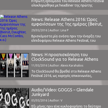
Η πρώτη εβδομάδα του Release Athens Festival
ολοκληρώθηκε με headliner της πρώτης
βραδιάς τους Beirut και της δεύτερης τον Parov
Stelar και τη μπάντα του. Όλα κύλησαν ομαλά,
απίστευτα ομαλά και με ακρίβεια και οργάνωση
News: Release Athens 2016: Ώρες
που η Ελλάδα σπάνια βλέπει σε φεστιβάλ. Ο
εμφανίσεων της 1ης ημέρας (Beirut,
χώρος, η Πλατεία Νερού, ιδανικός, αλλά αυτό ...
Daughter, Cass McCombs, κ.α.)
29/05/2016 | Author: Lina P
Βρισκόμαστε μία ανάσα πριν την έναρξη του
ελπιδοφόρου Release Athens Festival, του
φεστιβάλ που τόλμησε να φέρει πολλά και
μεγάλα ονόματα της παγκόσμιας μουσικής
σκηνής, γεμίζοντας ουσιαστικά την κάθε του
News: Η προεπισκόπηση του
μέρα.(Διαβάστε εδώ την πρόσφατη αναλυτική
ClockSound για το Release Athens
μας προεπισκόπηση)Την Τετάρτη λοιπόν,
Festival 2016
11/05/2016 | Author: Alexis Karahalios
1η Ιουνίου στην Πλατεία Νερού στο Φάληρο, το
πρόγραμμα εμφάνισης των καλλιτεχνών ...
Το ClockSound θα βρεθεί στο Release Athens
Festival 2016, ως χορηγός επικοινωνίας,
καλύπτοντας τα live κάθε ημέρας και
μεταφέροντας το συνολικό κλίμα του
φεστιβάλ, αλλά και της κάθε μπάντας
Audio/Video: GOGGS – Glendale
χωριστά.Το Release Athens κατάφερε από την
Junkyard
πρώτη του έκδοση να ταράξει τα ύδατα των
05/05/2016 | Author: V
εγχώριων φεστιβάλ, αποτελώντας αναμφίβολα
το talk of ...
Έξι μήνες πριν είχε κυκλοφορήσει το δεύτερο