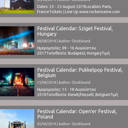
Dates: 23 - 25 August 2019Location: Paris,
FranceTickets | Line Up www.rockenseine.com ⁪
Festival Calendar: Sziget Festival,
Hungary
08/08/2018 | Author: ClockSound
Ημερομηνίες: 09 - 16 Αυγούστου
2017Τοποθεσία: Budapest, HungaryΤιμή
Εισιτηρίου: € 275 (Tickets)Το Line Up
περιλαμβάνει: Kendrick Lamar * Kygo * Mumford
and Sons * Liam Gallagher * Bastille * Lykke Li *
Festival Calendar: Pukkelpop Festival,
Parov Stelar * The Kooks * MØ * Kaleo * Zara
Belgium
Larsson * Gogol Bordello * Clean Bandit * ...
15/08/2018 | Author: ClockSound
Ημερομηνίες: 15 - 18 Αυγούστου
2018Τοποθεσία: Kiewit/Hasselt, BelgiumΤιμή
Εισιτηρίου: € 199Χωρητικότητα: 50.000Το Line
Up περιλαμβάνει:
t.b.a.www.pukkelpop.beClockSound @
Festival Calendar: Open'er Festival,
Pukkelpop 2015: Part 1 | Part 2
Poland
03/06/2019 | Author: ClockSound