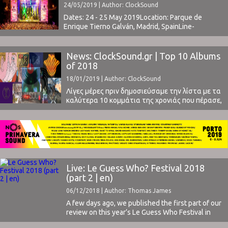
24/05/2019 | Author: ClockSound
Dates: 24 - 25 May 2019Location: Parque de
Enrique Tierno Galván, Madrid, SpainLine-
Up | Tickets www.tomavistasfestival.comFacebook
Event ⁪
News: ClockSound.gr | Top 10 Albums
of 2018
18/01/2019 | Author: ClockSound
Λίγες μέρες πριν δημοσιεύσαμε την λίστα με τα
καλύτερα 10 κομμάτια της χρονιάς που πέρασε,
σύμφωνα με την ψηφοφορία των συντακτών
του ClockSound. Μπορείτε εδώ να δείτε όχι
μόνο τη λίστα αλλά και την διαδικασία που
ακολουθεί η ομάδα μας για τη δημιουργία
της.Και ενώ η διαδικασία αυτή παραμένει η ίδια
...
Live: Le Guess Who? Festival 2018
(part 2 | en)
06/12/2018 | Author: Thomas James
A few days ago, we published the first part of our
review on this year’s Le Guess Who Festival in
Utrecht. In it, we outlined our experiences from