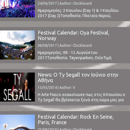
24/06/2017 | Author: ClockSound
White, Khalid, Mallu Magalhães, Marmozets,
Minta & The Brook Trout, MGMT, Nine Inch ...
Ημερομηνίες: 24 Ιουνίου (Day 1) & 14 Ιουλίου
2017 (Day 2)Τοποθεσία: Πλατεία Νερού,
Φάληρο, ΕλλάδαΤιμή Εισιτηρίου: € 70 - 80 (2-
μερο) - Αγορά: www.viva.grΧωρητικότητα: -Το
Line Up περιλαμβάνει: The Jesus And Mary
Festival Calendar: Oya Festival,
Chain, Kasabian, The Killers, The, Kills, Peter Hook
Norway
& The Light, Of Montreal, Black Hat Bones, more
08/08/2017 | Author: ClockSound
t.b.a.www.ejekt.gr ⁪ ⁪
Ημερομηνίες: 08 - 12 Αυγούστου
2017Τοποθεσία: Tøyenparken, OsloΤιμή
Εισιτηρίου: € 295 (buy here)Χωρητικότητα:
60,000www.oyafestivalen.com ⁪
News: O Ty Segall τον Ιούνιο στην
Αθήνα
15/03/2014 | Author: V
Η Arte Fiasco ανακοίνωσε πως στις 04 Ιουνίου ο
Ty Segall θα βρίσκεται ξανά στη χώρα μας για
μία εμφάνιση στο An Club. Support θα είναι οι
The Callas. Περισσότερες πληροφορίες θα
ανακοινωθούν σύντομα.
Festival Calendar: Rock En Seine,
Paris, France
23/08/2019 | Author: ClockSound