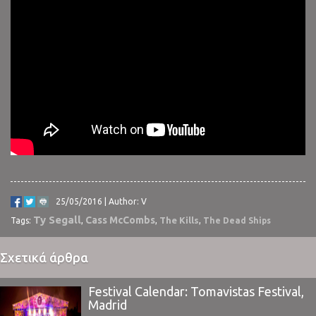
25/05/2016 | Author: V
Ty Segall
Cass McCombs
The Kills
Tags:
,
,
,
The Dead Ships
Σχετικά άρθρα
Festival Calendar: Tomavistas Festival,
Madrid