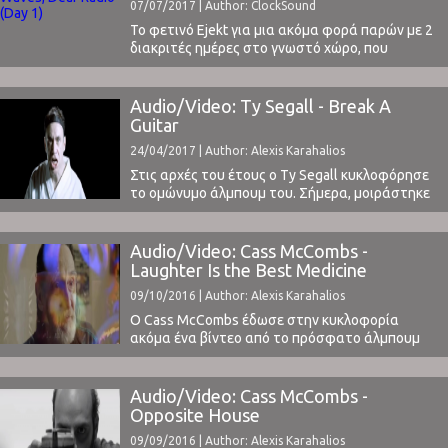
07/07/2017 | Author: ClockSound
Το φετινό Ejekt για μια ακόμα φορά παρών με 2
διακριτές ημέρες στο γνωστό χώρο, που
μοιράζεται με το Release Athens Festival, την
Πλατεία Νερού.Αποτελεί το φεστιβάλ που έχει
την δυνατότητα πλέον να φέρνει, σε επίπεδο
Audio/Video: Ty Segall - Break A
φεστιβάλ, τα πιο ηχηρά ονόματα, όπως πέρσι
Guitar
με τους Muse και φέτος με τους ...
24/04/2017 | Author: Alexis Karahalios
Στις αρχές του έτους ο Ty Segall κυκλοφόρησε
το ομώνυμο άλμπουμ του. Σήμερα, μοιράστηκε
μαζί μας το βίντεο του Break A Guitar, το οποίο
είναι ένα έπος!Μια κιθάρα σπάει με κλωτσιά
από έναν master του καράτε (!) και από εκεί και
Audio/Video: Cass McCombs -
πέρα βλέπουμε τον Segall και την μπαντα του
Laughter Is the Best Medicine
να ...
09/10/2016 | Author: Alexis Karahalios
Ο Cass McCombs έδωσε στην κυκλοφορία
ακόμα ένα βίντεο από το πρόσφατο άλμπουμ
του, Mangy Love.Έτσι, περίπου έναν μήνα μετά
το Opposite House, έχουμε το βίντεο από το
Laughter Is The Best Medicine, σε σκηνοθεσία
Audio/Video: Cass McCombs -
Andrew Costigan, το οποίο μπορείτε να δείτε
Opposite House
παρακάτω: ⁪ Να θυμίσουμε ότι τον McCombs
09/09/2016 | Author: Alexis Karahalios
τον είχαμε δει ...