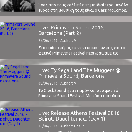
Ένας από τους καλλιτέχνες με ιδιαίτερα μεγάλο
εύρος στη μουσική τους είναι ο Cass McCombs,
ο οποίος λίγους μήνες μετά την εμφάνισή του
στο Release Athens Festival 2016 (διαβάστε την
κριτική μας εδώ), έδωσε στην κυκλοφορία το
Live: Primavera Sound 2016,
βίντεο για το πολύ όμορφο κομμάτι του,
Barcelona (Part 2)
Opposite House.Το συγκεκριμένο τραγούδι
25/06/2016 | Author: V
βρίσκεται στον ...
Στο πρώτο μέρος των εντυπώσεών μας για το
φετινό Primavera Festival περιγράψαμε τις
εντυπώσεις μας από τη διοργάνωση και live
όπως αυτά των LCD Soundsystem, Tame Impala,
Thee Oh Sees, Savages κ.α.Ολοκληρώνοντας
Live: Ty Segall and The Muggers @
την καταγραφή των εντυπώσεών μας,
Primavera Sound, Barcelona
ακολουθεί το δεύτερο μέρος. Η θέα πάνω από
08/06/2016 | Author: V
τη σκηνή "Rayban": Radiohead Δεν χρειάζονται
ιδιαίτερες συστάσεις. ...
Το ClockSound ήταν παρόν και στο φετινό
Primavera Sound Festival. Με τόσα σπουδαία
ονόματα ήταν αδύνατο να μην αποτελέσει μία
από τις φετινές μας φεστιβαλικές επιλογές. Η
συνολική εμπειρία μας από το φεστιβάλ καθώς
Live: Release Athens Festival 2016 -
και οι εντυπώσεις μας από σπουδαία ονόματα
Beirut, Daughter κ.α. (Day 1)
που είδαμε (όπως PJ Harvey, LCD Soundsystem,
06/06/2016 | Author: Lina P
Sigur Ros, ...