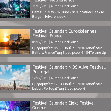
31/05/2019 | Author: ClockSound
Dates: 31 May - 02 June 2019Location: Beekse
Bergen, Hilvarenbeek,
NetherlandsTickets | Lineup ⁪
Festival Calendar: Eurockéennes
Festival, France
05/07/2018 | Author: ClockSound
Ημερομηνίες: 05 - 08 Ιουλίου 2018Τοποθεσία:
Belfort, FranceΤιμή Εισιτηρίου: € 154Το Line Up
περιλαμβάνει: www.eurockeennes.fr ⁪
Festival Calendar: NOS Alive Festival,
Portugal
12/07/2018 | Author: ClockSound
Ημερομηνίες: 12 - 14 Ιουλίου 2018Τοποθεσία:
Lisbon, PortugalΤιμή Εισιτηρίου: €
129Χωρητικότητα: 50,000Το Line Up
περιλαμβάνει:Alice in Chains, At The Drive In,
Beatriz Pessoa, Bernardo, Chvrches, Dead
Festival Calendar: Ejekt Festival,
End, DJ Glue, Eels, Franz Ferdinand, Friendly
Greece
Fires, Fumaxa, Future Islands, Here's Johnny, Jack