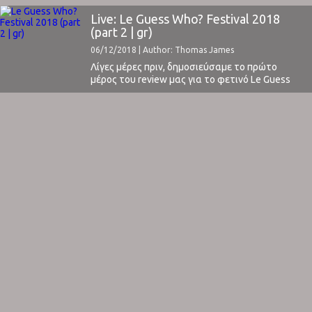
the organization and the appearances of Lydia
Lunch, Vera Sola, Yves Tumor, Jacco Gardner,
Live: Le Guess Who? Festival 2018
Blanck Mass and others. You can read it ...
(part 2 | gr)
06/12/2018 | Author: Thomas James
Λίγες μέρες πριν, δημοσιεύσαμε το πρώτο
μέρος του review μας για το φετινό Le Guess
Who Festival στην Ουτρέχτη. Σε αυτό σας
παρουσιάσαμε τις εντυπώσεις από τη
διοργάνωση και τις εμφανίσεις των Lydia Lunch,
Vera Sola, Yves Tumor, Jacco Gardner, Blanck
Mass και πολλούς ακόμα. Μπορείτε να το
διαβάσετε εδώ.Αυτό ...