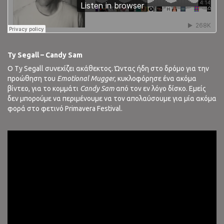
Ty Segall – Candy Sam
Ο Ty Segall συνεχίζει ακάθεκτος. Ώντας ήδη στο δρόμο για την
προώθηση του
Emotional Mugger
, κυκλοφόρησε ένα ακόμα
βίντεο, για το κομμάτι
Candy Sam
από τον εν λόγο δίσκο. Εμείς
δεν μπορούμε να περιμένουμε να τον απολαύσουμε για μία ακόμα
φορά στο φετινό Primavera Festival.