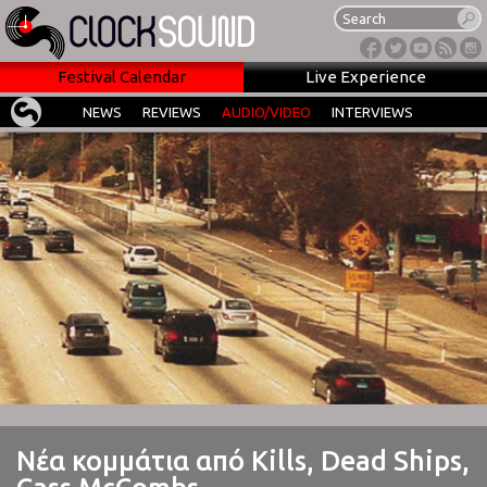
Festival Calendar
Live Experience
NEWS
REVIEWS
AUDIO/VIDEO
INTERVIEWS
Νέα κομμάτια από Kills, Dead Ships,