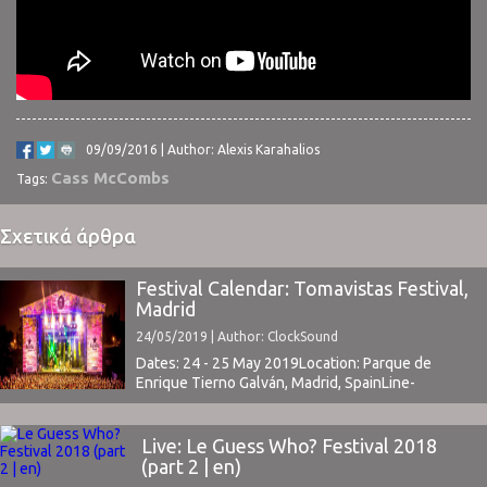
09/09/2016 | Author: Alexis Karahalios
Cass McCombs
Tags:
Σχετικά άρθρα
Festival Calendar: Tomavistas Festival,
Madrid
24/05/2019 | Author: ClockSound
Dates: 24 - 25 May 2019Location: Parque de
Enrique Tierno Galván, Madrid, SpainLine-
Up | Tickets www.tomavistasfestival.comFacebook
Event ⁪
Live: Le Guess Who? Festival 2018
(part 2 | en)