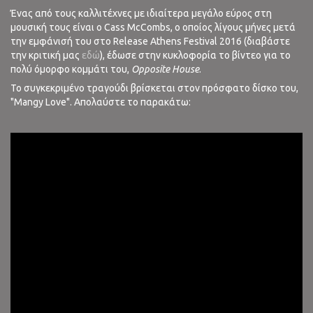
Ένας από τους καλλιτέχνες με ιδιαίτερα μεγάλο εύρος στη
μουσική τους είναι ο Cass McCombs, ο οποίος λίγους μήνες μετά
την εμφάνισή του στο Release Athens Festival 2016 (διαβάστε
την κριτική μας
εδώ
), έδωσε στην κυκλοφορία το βίντεο για το
πολύ όμορφο κομμάτι του,
Opposite House
.
Το συγκεκριμένο τραγούδι βρίσκεται στον πρόσφατο δίσκο του,
"Mangy Love". Απολαύστε το παρακάτω: