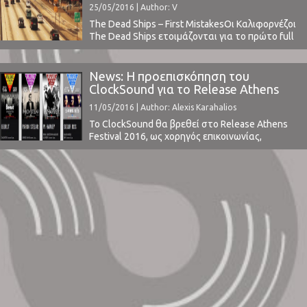
25/05/2016 | Author: V
The Dead Ships – First MistakesΟι Καλιφορνέζοι
The Dead Ships ετοιμάζονται για το πρώτο full
άλμπουμ τους, με τον τίτλο CITYCIDE. Ο
Brendan Canning των Broken Social Scene
βοηθάει τη μπάντα στην παραγωγή και στις
News: Η προεπισκόπηση του
κιθάρες, σε μία κυκλοφορία η οποία έχουμε την
ClockSound για το Release Athens
αίσθηση οτι δεν θα περάσει απαρατήρητη. Τα
Festival 2016
11/05/2016 | Author: Alexis Karahalios
...
Το ClockSound θα βρεθεί στο Release Athens
Festival 2016, ως χορηγός επικοινωνίας,
καλύπτοντας τα live κάθε ημέρας και
μεταφέροντας το συνολικό κλίμα του
φεστιβάλ, αλλά και της κάθε μπάντας
χωριστά.Το Release Athens κατάφερε από την
πρώτη του έκδοση να ταράξει τα ύδατα των
εγχώριων φεστιβάλ, αποτελώντας αναμφίβολα
το talk of ...