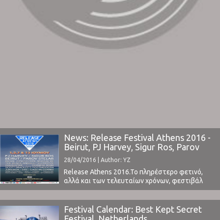
News: Release Festival Athens 2016 -
Beirut, PJ Harvey, Sigur Ros, Parov
Stelar
28/04/2016 | Author: YZ
Release Athens 2016.To πληρέστερο φετινό,
αλλά και των τελευταίων χρόνων, φεστιβάλ
ανακοίνωσε το τελικό του line-up.Το πρώτο
φεστιβάλ που μετά από χρόνια έχει καταφέρνει
να ισορροπήσει μεταξύ εμπορικότητας και
Festival Calendar: Best Kept Secret
ποιότητας των ονομάτων που συνθέτουν το
Festival, Netherlands