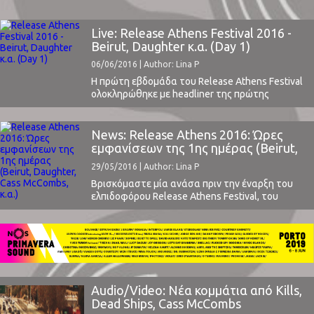
Live: Release Athens Festival 2016 -
Beirut, Daughter κ.α. (Day 1)
06/06/2016 | Author: Lina P
Η πρώτη εβδομάδα του Release Athens Festival
ολοκληρώθηκε με headliner της πρώτης
βραδιάς τους Beirut και της δεύτερης τον Parov
Stelar και τη μπάντα του. Όλα κύλησαν ομαλά,
απίστευτα ομαλά και με ακρίβεια και οργάνωση
News: Release Athens 2016: Ώρες
που η Ελλάδα σπάνια βλέπει σε φεστιβάλ. Ο
εμφανίσεων της 1ης ημέρας (Beirut,
χώρος, η Πλατεία Νερού, ιδανικός, αλλά αυτό ...
Daughter, Cass McCombs, κ.α.)
29/05/2016 | Author: Lina P
Βρισκόμαστε μία ανάσα πριν την έναρξη του
ελπιδοφόρου Release Athens Festival, του
φεστιβάλ που τόλμησε να φέρει πολλά και
μεγάλα ονόματα της παγκόσμιας μουσικής
σκηνής, γεμίζοντας ουσιαστικά την κάθε του
μέρα.(Διαβάστε εδώ την πρόσφατη αναλυτική
μας προεπισκόπηση)Την Τετάρτη λοιπόν,
1η Ιουνίου στην Πλατεία Νερού στο Φάληρο, το
πρόγραμμα εμφάνισης των καλλιτεχνών ...
Audio/Video: Νέα κομμάτια από Kills,
Dead Ships, Cass McCombs