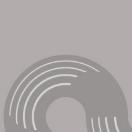
το Opposite House, έχουμε το βίντεο από το
Laughter Is The Best Medicine, σε σκηνοθεσία
Andrew Costigan, το οποίο μπορείτε να δείτε
παρακάτω: ⁪ Να θυμίσουμε ότι τον McCombs
τον είχαμε δει ...