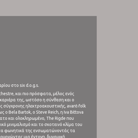
ου στο six d.o.g.s.
hestre, και πιο πρόσφατα, μέλος ενός
 καριέρα της, ωστόσο η σύνθεση και ο
ς σύγχρονης ηλεκτροακουστικής, avant-folk
 Bela Bartok, ο Steve Reich, η Iva Bittova
σφατο και ολοκληρωμένο, The Rigde που
κό μινιμαλισμό και το σκοτεινό κλίμα του
 στα φωνητικά της ενσωματώνοντάς τα
μιουργώντας μια έντονη, δυναμική