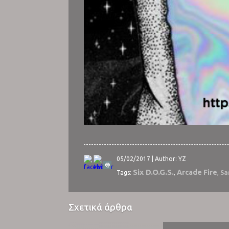
05/02/2017 | Author: YZ
Six D.O.G.S.
Arcade Fire
Tags:
,
,
Sa
Σχετικά άρθρα