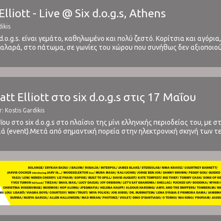
Elliott - Live @ Six d.o.g.s, Athens
dikis
x d.o.g.s. είναι γεμάτο, καθηλωμένο και πολύ ζεστό. Κορίτσια και αγόρ
αλαρά, στο πάτωμα, σε γωνίες του χώρου που συνήθως δεν αξιοποιού
ένος. Η ιδιαιτερότητα με το μουσικό αυτού είναι ...
tt Elliott στο six d.o.g.s στις 17 Μαΐου
: Kostis Gardikis
αΐου στο six d.o.g.s στο πλαίσιο της μίνι ελληνικής περιοδείας του, με
ανιά (event).Μετά από σημαντική πορεία στην ηλεκτρονική σκηνή των τε
ει το 2003, πλέον ως Matt Elliott, στροφή ...