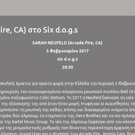
re, CA) στο Six d.o.g.s
SARAH NEUFELD (Arcade Fire, CA)
5 Φεβρουαρίου 2017
six d.o.g.s
20:30
Neufeld, έρχεται για πρώτη φορά στην Ελλάδα την Κυριακή 5 Φεβρουαρί
ς δημιουργός του αναγνωρισμένου σύγχρονου μουσικού συνόλου Bell Orc
ένο σαξοφωνίστα Colin Stetson. Το 2011 η Neufeld ξεκίνησε τη solo
ης εξάσκησής της από όταν ήταν μικρή. Η υφή και οι ευαισθησίες τη
 εμπνεύσει τη μουσική της καθώς επίσης και διακεκριμένα ονόματα όπως ο
 μετράει δύο άλμπουμ, το ντεμπούτο της, Hero Brother, και το πιο πρό
 της Kartel Music Group. Το νέο της άλμπουμ ξεφεύγει από τον κλασσι
όσμο της μινιμαλιστικής ρυθμικής ποπ δίνοντας περισσότερη έμφαση
 άλμπουμ, συμμετέχει και ο drummer των Arcade Fire, Jeremy Gara, δη