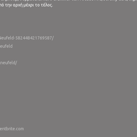
ό την αρχή μέχρι το τέλος.
-Neufeld-582448421769587/
neufeld
kneufeld/
ventbrite.com