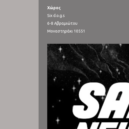
Χώρος
Six d.o.g.s
6-8 Αβραμιώτου
Μοναστηράκι 10551