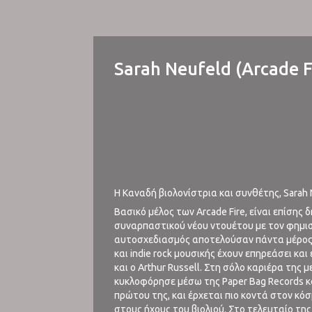
Sarah Neufeld (Arcade Fi
Η Καναδή βιολονίστρια και συνθέτης, Sarah 
Βασικό μέλος των Arcade Fire, είναι επίση
συναρπαστικού νέου ντουέτου με τον φημισμ
αυτοσχεδιασμός αποτελούσαν πάντα μέρος τ
και indie rock μουσικής έχουν επηρεάσει και
και ο Arthur Russell. Στη σόλο καριέρα της
κυκλοφόρησε μέσω της Paper Bag Records και
πρώτου της, και έρχεται πιο κοντά στον κ
στους ήχους του βιολιού. Στο τελευταίο της