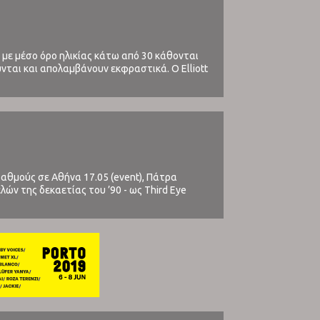
ια, με μέσο όρο ηλικίας κάτω από 30 κάθονται
νται και απολαμβάνουν εκφραστικά. Ο Εlliott
 σταθμούς σε Αθήνα 17.05 (event), Πάτρα
λών της δεκαετίας του ’90 - ως Third Eye