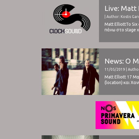
Live: Matt 
| Author: Kostis Gar
Matt ElliottTo Si
πάνω στο stage χ
απόλυτα προσηλωμ
News: Ο Ma
11/05/2019 | Author
Matt Elliott 17 Μ
(location) και Χ
Foundation ξεκινά