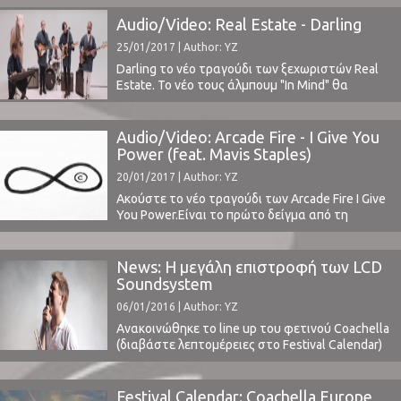
έρχεται για πρώτη φορά στην Ελλάδα την
Κυριακή 5 Φεβρουαρίου στο six d.o.g.s.Βασικό
Audio/Video: Real Estate - Darling
μέλος των Arcade Fire, είναι επίσης δημιουργός
25/01/2017 | Author: YZ
του αναγνωρισμένου σύγχρονου μουσικού
συνόλου Bell Orchestre, και πιο πρόσφατα,
Darling το νέο τραγούδι των ξεχωριστών Real
μέλος ενός συναρπαστικού νέου ντουέτου με ...
Estate. Το νέο τους άλμπουμ "In Mind" θα
κυκλοφορήσει στις 17 Μαρτίου από τη Domino
Records.Κυκλοφορούν νέα μουσική με
διαφοροποιημένο line-up μετά από τρία χρόνια
Audio/Video: Arcade Fire - I Give You
και το άλμπουμ "Atlas" [2014], ενώ έχουν ήδη
Power (feat. Mavis Staples)
ανακοινωθεί από το Coachella Festival. ⁪
20/01/2017 | Author: YZ
Ακούστε το νέο τραγούδι των Arcade Fire I Give
You Power.Είναι το πρώτο δείγμα από τη
μπάντα μετά από τρία και πλέον χρόνια και το
προηγούμενό τους άλμπουμ "Reflektor"
(διαβάστε την κριτική μας εδώ).Η Mavis Staples
News: Η μεγάλη επιστροφή των LCD
συμμετέχει στα φωνητικά σε ένα κομμάτι που
Soundsystem
κινείται στο γνωστό τους ύφος που στην
06/01/2016 | Author: YZ
τελευταία τους ...
Ανακοινώθηκε το line up του φετινού Coachella
(διαβάστε λεπτομέρειες στο Festival Calendar)
και δε θα μπορούσαν να υπάρξουν καλύτερα
νέα από την επιστροφή – όχι των Guns ‘n’ Roses
– αλλά μιας από τις πιο σημαντικές μπάντες –
Festival Calendar: Coachella Europe