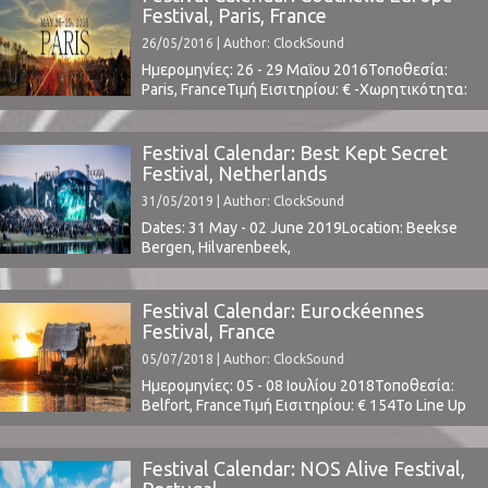
θρύλους των 2000’s, των LCD Soundsystem.Οι
Festival, Paris, France
LCD Soundsystem τον Απρίλη του 2011 ...
26/05/2016 | Author: ClockSound
Ημερομηνίες: 26 - 29 Μαΐου 2016Τοποθεσία:
Paris, FranceΤιμή Εισιτηρίου: € -Χωρητικότητα:
-Το Line Up περιλαμβάνει: T.b.a.Coachella Eurore
Festival Event
Festival Calendar: Best Kept Secret
Festival, Netherlands
31/05/2019 | Author: ClockSound
Dates: 31 May - 02 June 2019Location: Beekse
Bergen, Hilvarenbeek,
NetherlandsTickets | Lineup ⁪
Festival Calendar: Eurockéennes
Festival, France
05/07/2018 | Author: ClockSound
Ημερομηνίες: 05 - 08 Ιουλίου 2018Τοποθεσία:
Belfort, FranceΤιμή Εισιτηρίου: € 154Το Line Up
περιλαμβάνει: www.eurockeennes.fr ⁪
Festival Calendar: NOS Alive Festival,