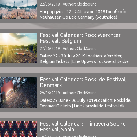
22/06/2018 | Author: ClockSound
Ημερομηνίες: 22 - 24 Ιουνίου 2018Τοποθεσία:
Neuhausen Ob Eck, Germany (Southside)
& Eichenring Scheessel, Germany (Hurricane)Τιμή
Εισιτηρίου: € 199 (Tickets Southside / Tickets
Hurricane)
Festival Calendar: Rock Werchter
www.southside.de / www.hurricane.deΤο Line
Festival, Belgium
Up περιλαμβάνει: Arctic Monkeys | Arcade Fire |
27/06/2019 | Author: ClockSound
The Prodigy | Billy Talent Marteria | Kraftklub |
Broilers | Justice | Biffy Clyro | The Offspring ...
Dates: 27 - 30 July 2019Location: Werchter,
BelgiumTickets | Line Upwww.rockwerchter.be ⁪
Festival Calendar: Roskilde Festival,
Denmark
29/06/2019 | Author: ClockSound
Dates: 29 June - 06 July 2019Location: Roskilde,
DenmarkTickets | Line Uproskilde-festival.dk ⁪
Festival Calendar: Primavera Sound
Festival, Spain