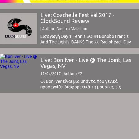
προηγούμενου δίσκου τους "Reflektor"
(διαβάστε ...
Live: Coachella Festival 2017 -
ClockSound Review
| Author: Dimitra Malainou
Εισαγωγή Day 1 Tennis SOHN Bonobo Francis
And The Lights BANKS The xx Radiohead Day
2 Coachella festival grounds experience
accompanied by The Head and The Heart's folk
music Floating Points / Daphni (Caribou) / Four Tet
Live: Bon Iver - Live @ The Joint, Las
back to back at Coachella's Yuma
Vegas, NV
stage Moderat "Running" with Moderat at
17/04/2017 | Author: YZ
Coachella Röyksopp Phantogram Bon IverBon
Iver with many friends on stage Bruce Hornsby &
Οι Bon Iver είναι μια μπάντα που γενικά
Jenny Lewis Bon Iver ...
προσεγγίζει διαφορετικά τη μουσική, τις
εμφανίσεις και τη διαχείριση της
δημοσιότητας. Πέραν του γεγονότος ότι
καταφέρνουν να ανακαλύπτουν νέες πτυχές
του εαυτού τους μέσω της κάθε νέας
κυκλοφορίας τους, κάθε τους πράξη στο
μουσικό στερέωμα έχει κάποιο ιδιαίτερο λόγο
ύπαρξης. Η εμφάνισή τους ...