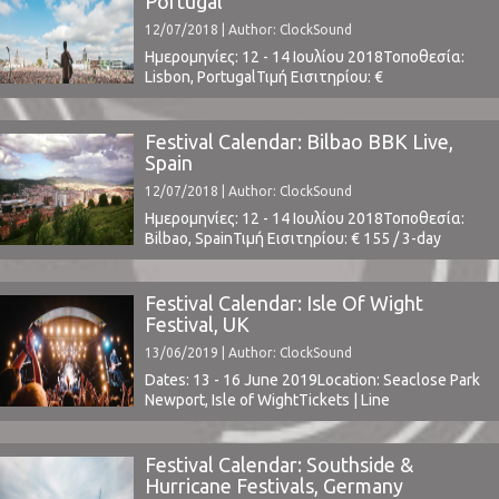
Portugal
12/07/2018 | Author: ClockSound
Ημερομηνίες: 12 - 14 Ιουλίου 2018Τοποθεσία:
Lisbon, PortugalΤιμή Εισιτηρίου: €
129Χωρητικότητα: 50,000Το Line Up
περιλαμβάνει:Alice in Chains, At The Drive In,
Beatriz Pessoa, Bernardo, Chvrches, Dead
Festival Calendar: Bilbao BBK Live,
End, DJ Glue, Eels, Franz Ferdinand, Friendly
Spain
Fires, Fumaxa, Future Islands, Here's Johnny, Jack
12/07/2018 | Author: ClockSound
White, Khalid, Mallu Magalhães, Marmozets,
Minta & The Brook Trout, MGMT, Nine Inch ...
Ημερομηνίες: 12 - 14 Ιουλίου 2018Τοποθεσία:
Bilbao, SpainΤιμή Εισιτηρίου: € 155 / 3-day
(buy here)www.bilbaobbklive.comΤο Line Up
περιλαμβάνει: The XX, King Gizzard and The
Lizard Wizard, Cigarettes After Sex, Parquet
Festival Calendar: Isle Of Wight
Courts, Alt-J, Florence and The Machine, Mount
Festival, UK
Kimbie, The Chemical Brothers, Modeselektor,
13/06/2019 | Author: ClockSound
Gorillaz, Noel Gallagher's High Flying Birds, My
Bloody Valentine, David ...
Dates: 13 - 16 June 2019Location: Seaclose Park
Newport, Isle of WightTickets | Line
Upwww.isleofwightfestival.com ⁪
Festival Calendar: Southside &
Hurricane Festivals, Germany