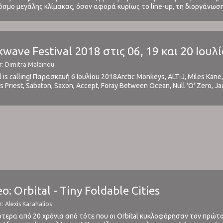
σμο μεγάλης κλίμακας, όσον αφορά κυρίως το line-up, τη διοργάνωση
ναι από τα λίγα που ξεφεύγουν από την κλασικά και ...
wave Festival 2018 στις 06, 19 και 20 Ιουλί
r: Dimitra Malainou
 is calling! Παρασκευή 6 Ιουλίου 2018Arctic Monkeys, ALT-J, Miles Kan
 Priest, Sabaton, Saxon, Accept, Foray Between Ocean, Null 'O' Zero, J
, Monument, W.E.B., The Raven Age, Rollin Dice Ημερομηνίες: 06, 19, 20 
: Orbital - Tiny Foldable Cities
: Alexis Karahalios
ερα από 20 χρόνια από τότε που οι Orbital κυκλοφόρησαν τον πρώτο 