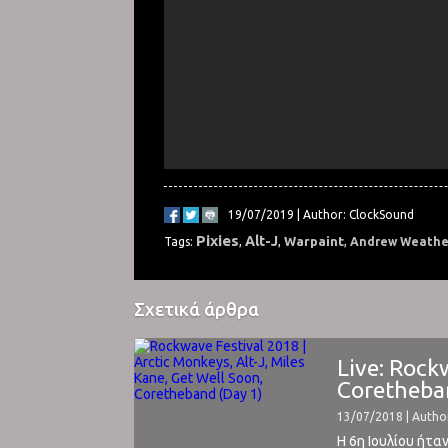
19/07/2019 | Author: ClockSound
Pixies
Alt-J
Warpaint
Tags:
,
,
,
Andrew Weathe
Σχετικά άρθρα
Live: Rock
Coretheba
13/07/2018 | Autho
Η 6η Ιουλίου ήτα