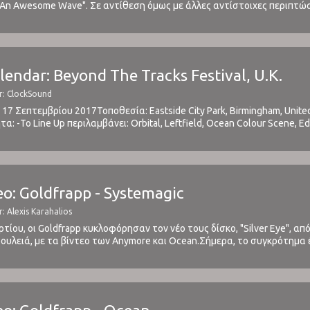
An Awesome Wave". Σε αντίθεση όμως με άλλες αντίστοιχες περιπτώσ
α, υποβοηθούμενη από ένα πολύ καλό management και εύνοια από promo
alendar: Beyond The Tracks Festival, U.K.
r: ClockSound
- 17 Σεπτεμβρίου 2017Τοποθεσία: Eastside City Park, Birmingham, Unite
: -Το Line Up περιλαμβάνει: Orbital, Leftfield, Ocean Colour Scene, Edi
k, Wild Beasts, Slowdive, Jagwar Ma, Peter Hook & The Light, The Coral,
o: Goldfrapp - Systemagic
: Alexis Karahalios
τίου, οι Goldfrapp κυκλοφόρησαν τον νέο τους δίσκο, "Silver Eye", απ
δουλειά, με τα βίντεο των Anymore και Ocean.Σήμερα, το συγκρότημα
το οποίο μπορείτε να δείτε παρακάτω: ⁪