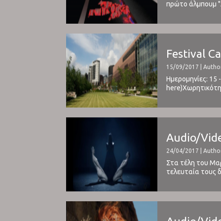
πρώτο άλμπουμ "
ανεβαίνει ραγδαί
Festival C
15/09/2017 | Autho
Ημερομηνίες: 15 
here)Χωρητικότητα
Chain, Maximo Par
Audio/Vide
24/04/2017 | Author
Στα τέλη του Μαρ
τελευταία τους 
του Systemagic, 