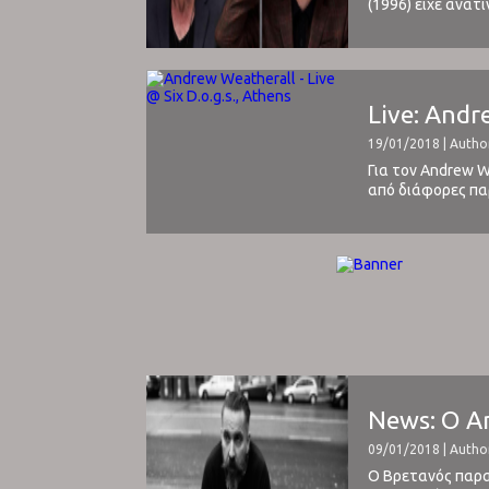
(1996) είχε ανατ
εξέλιξη της elect
Live: Andr
19/01/2018 | Autho
Για τον Andrew W
από διάφορες πα
μέσα από το παρελ
News: Ο An
09/01/2018 | Autho
O Βρετανός παραγ