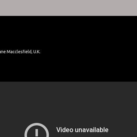
ane Macclesfield, U.K.