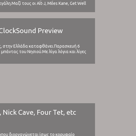
λη.Μαζί τους οι Alt-J, Miles Kane, Get Well
| ClockSound Preview
υς, στην Ελλάδα καταφθάνει.Παρασκευή 6
μπάντας του Νησιού.Με λίγα λόγια και λίγες
ης ...
 Nick Cave, Four Tet, etc
 όπου διοργανώνεται ίσως το κορυφαίο