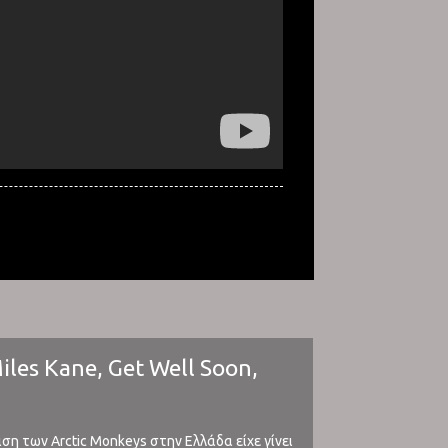
Miles Kane, Get Well Soon,
ση των Arctic Monkeys στην Ελλάδα είχε γίνει