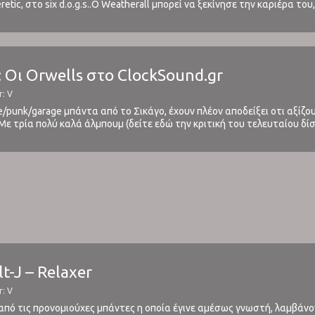
etic, στο six d.o.g.s..O Weatherall μπορεί να ξεκίνησε την καριέρα το
, ωστόσο δεν σταμάτησε εκεί. Συνέχισε την πολυσχιδή πορεία του αν
: Οι Orwells στο ClockSound.gr
r: V
die/punk/garage μπάντα από το Σικάγο, έχουν πλέον αποδείξει οτι αξίζ
Με τρία πολύ καλά άλμπουμ (δείτε εδώ την κριτική του τελευταίου δί
μικής. Μετά από μία μακρά περίοδο καθημερινής ακρόασης ...
lt-J – Relaxer
r: V
ία από τις προνομιούχες μπάντες η οποία έγινε αμέσως γνωστή, λαμβάνο