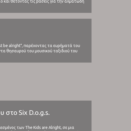
ριο και θέτοντας τις βάσεις για την αλματώδη
st be alright", παρέχοντας τα ευρήματά του
ντα θησαυρού του μουσικού ταξιδιού του
στο Six D.o.g.s.
μένος των The Kids are Alright, σε μια