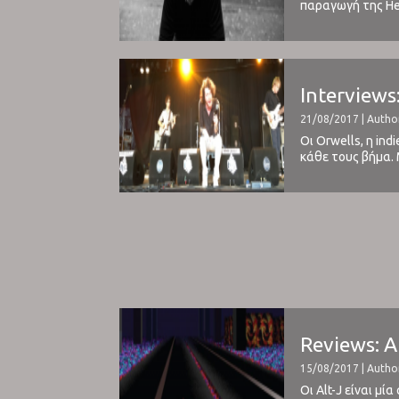
παραγωγή της Her
ως acid-house dj
Interviews
21/08/2017 | Autho
Οι Orwells, η in
κάθε τους βήμα. 
έντασης και δυνα
Reviews: A
15/08/2017 | Autho
Οι Alt-J είναι μ