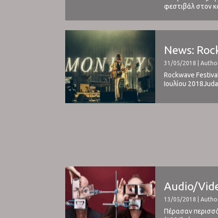
φεστιβάλ στον κό
για το line-up εί
News: Rock
31/05/2018 | Autho
Rockwave Festival
Ιουλίου 2018Judas
Volbeat, Tremonti
Audio/Video
13/05/2018 | Author
Πέρασαν περισσότ