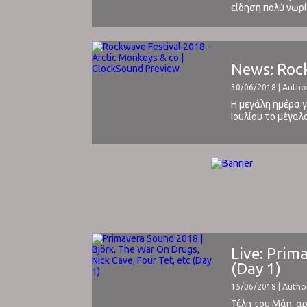
είδηση πολύ νωρί
Soon και Corethe
News: Rock
30/06/2018 | Autho
Η μεγάλη ημέρα 
Ιουλίου το μέγαλ
μουσικές παρακάτ
Live: Prim
(Day 1)
15/06/2018 | Autho
Τέλη του Μάη, αρ