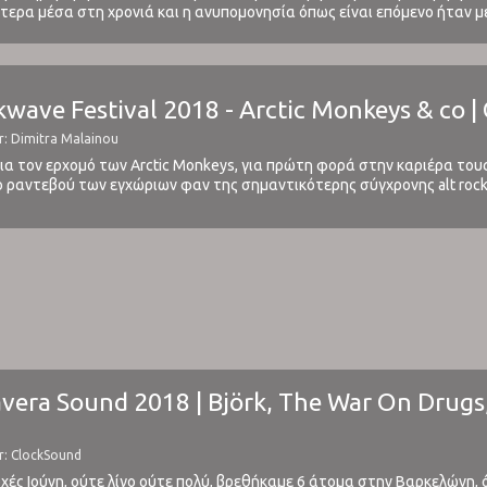
τερα μέσα στη χρονιά και η ανυπομονησία όπως είναι επόμενο ήταν μεγά
band δημιούργησαν ένα δυνατό line up για ...
wave Festival 2018 - Arctic Monkeys & co 
r: Dimitra Malainou
για τον ερχομό των Arctic Monkeys, για πρώτη φορά στην καριέρα το
ο ραντεβού των εγχώριων φαν της σημαντικότερης σύγχρονης alt rock 
ω ετοιμάσαμε μια μικρή ενημέρωση / προθέρμανση για το ραντεβού τ
avera Sound 2018 | Björk, The War On Drugs,
r: ClockSound
χές Ιούνη, ούτε λίγο ούτε πολύ, βρεθήκαμε 6 άτομα στην Βαρκελώνη,