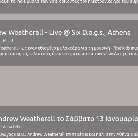
ινάξει τα indie μυαλά των 90's, ορίζοντας τον ηλεκτρονικό ήχο του αύ
ro-dance σκηνής.Αυτό και μόνο έκανε τους Orbital να ...
ew Weatherall - Live @ Six D.o.g.s., Athens
r: Mia U
eatherall - ως έναν εθισμένο με λαχτάρα για τη μουσική - "the kids mu
ραστάσεις τις τελευταίες δεκαετίες στα αυτιά των νέων.Αυτή η τσά
θόν έχει γεμίσει καλά στην "εκκλησία" του ...
drew Weatherall το Σάββατο 13 Ιανουαρίου 
r: Anna Lefka
ωγός και DJ Andrew Weatherall επιστρέφει και πάλι στην Αθήνα, καλεσ