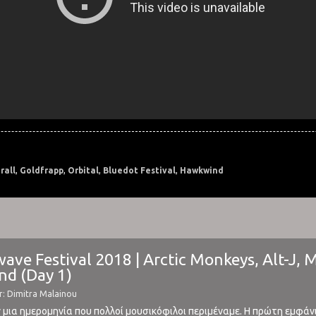
rall
,
Goldfrapp
,
Orbital
,
Bluedot Festival
,
Hawkwind
wave Festival 2018 | Arctic Monkeys, Alt-J, 
nd (Day 1)
r: Dimitra Malainou
ν μια ημερομηνία που πολλοί μουσικόφιλοι περιμέναμε. Η πρώτη εμφάνι