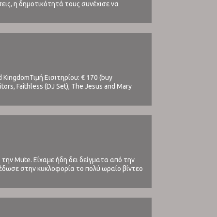
εις, η δημοτικότητά τους συνέχισε να
ters (όπως Primavera ...
d KingdomΤιμή Εισιτηρίου: € 170 (buy
tors, Faithless (DJ Set), The Jesus and Mary
 The Twang, JAWS, Superfood, ...
ό την Mute. Είχαμε ήδη δει δείγματα από την
 έδωσε στην κυκλοφορία το πολύ ωραίο βίντεο