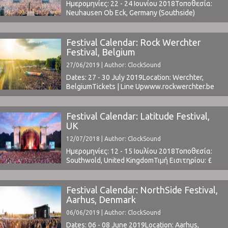
Knife Party, Hernan ...
Ημερομηνίες: 22 - 24 Ιουνίου 2018Τοποθεσία:
Neuhausen Ob Eck, Germany (Southside)
& Eichenring Scheessel, Germany (Hurricane)Τιμή
Εισιτηρίου: € 199 (Tickets Southside / Tickets
Hurricane)
Festival Calendar: Rock Werchter
www.southside.de / www.hurricane.deΤο Line
Festival, Belgium
Up περιλαμβάνει: Arctic Monkeys | Arcade Fire |
27/06/2019 | Author: ClockSound
The Prodigy | Billy Talent Marteria | Kraftklub |
Broilers | Justice | Biffy Clyro | The Offspring ...
Dates: 27 - 30 July 2019Location: Werchter,
BelgiumTickets | Line Upwww.rockwerchter.be ⁪
Festival Calendar: Latitude Festival,
UK
12/07/2018 | Author: ClockSound
Ημερομηνίες: 12 - 15 Ιουλίου 2018Τοποθεσία:
Southwold, United KingdomΤιμή Εισιτηρίου: £
197.50 (buy here Χωρητικότητα: 35,000Το Line
Up περιλαμβάνει: t.b.a.www.latitudefestival.com ⁪
Festival Calendar: NorthSide Festival,
Aarhus, Denmark
06/06/2019 | Author: ClockSound
Dates: 06 - 08 June 2019Location: Aarhus,