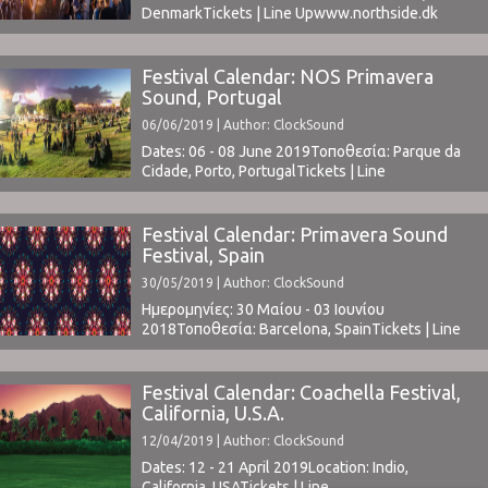
DenmarkTickets | Line Upwww.northside.dk ⁪
Festival Calendar: NOS Primavera
Sound, Portugal
06/06/2019 | Author: ClockSound
Dates: 06 - 08 June 2019Τοποθεσία: Parque da
Cidade, Porto, PortugalTickets | Line
Upwww.nosprimaverasound.com ClockSound @
NOS Primavera Sound 2017: Day 1 (link) | Day 2
(link) | Day 3 (link)ClockSound @ NOS Primavera
Festival Calendar: Primavera Sound
Sound 2018:Full review (link) *cover photo
Festival, Spain
by Valentina Vagena ⁪
30/05/2019 | Author: ClockSound
Ημερομηνίες: 30 Μαίου - 03 Ιουνίου
2018Τοποθεσία: Barcelona, SpainTickets | Line
Upwww.primaverasound.com ClockSound at
Primavera 2014: Day 1 | Day 2 | Day 3ClockSound
at Primavera 2016: Part 1 | Part 2ClockSound at
Festival Calendar: Coachella Festival,
Primavera 2017: Part 1 | Part 2ClockSound at
California, U.S.A.
Primavera 2018: Part 1 | Part 2 | Part 3 ⁪
12/04/2019 | Author: ClockSound
Dates: 12 - 21 April 2019Location: Indio,
California, USATickets | Line