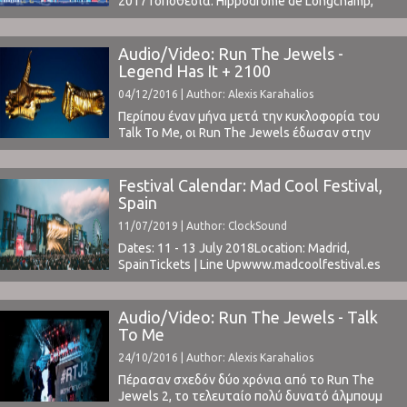
2017Τοποθεσία: Hippodrome de Longchamp,
Paris, FranceΤιμή Εισιτηρίου: € 150
(tickets)Χωρητικότητα: -Το Line Up
περιλαμβάνει: Red Hot Chili Peppers - The
Audio/Video: Run The Jewels -
Weeknd - Lana Del Rey - Editors - Oscar & The
Legend Has It + 2100
Wolf - Imagine Dragons - London Grammar - Alt-J
04/12/2016 | Author: Alexis Karahalios
- Pixies - The Roots - Marshmello ...
Περίπου έναν μήνα μετά την κυκλοφορία του
Talk To Me, oι Run The Jewels έδωσαν στην
κυκλοφορία ακόμα δύο κομμάτια από τον
επερχόμενο δίσκο τους. Πρόκειται για το
Legend Has It και το 2100 (σε συνεργασία με τον
Festival Calendar: Mad Cool Festival,
Boots), τα οπoία επίσης είναι πολύ δυνατά.Το
Spain
νέο τους άλμπουμ, "RTJ3", θα ...
11/07/2019 | Author: ClockSound
Dates: 11 - 13 July 2018Location: Madrid,
SpainTickets | Line Upwww.madcoolfestival.es ⁪
Audio/Video: Run The Jewels - Talk
To Me
24/10/2016 | Author: Alexis Karahalios
Πέρασαν σχεδόν δύο χρόνια από το Run The
Jewels 2, το τελευταίο πολύ δυνατό άλμπουμ