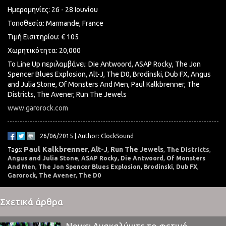
Ημερομηνίες: 26 - 28 Ιουνίου
Τοποθεσία: Marmande, France
Τιμή Εισιτηρίου: € 105
Χωρητικότητα: 20,000
Το Line Up περιλαμβάνει: Die Antwoord, ASAP Rocky, The Jon
Spencer Blues Explosion, Alt-J, The D0, Brodinski, Dub FX, Angus
and Julia Stone, Of Monsters And Men, Paul Kalkbrenner, The
Districts, The Avener, Run The Jewels
www.garorock.com
26/06/2015 | Author: ClockSound
Paul Kalkbrenner
Alt-J
Run The Jewels
The Districts
Tags:
,
,
,
,
Angus and Julia Stone
,
ASAP Rocky
,
Die Antwoord
,
Of Monsters
And Men
,
The Jon Spencer Blues Explosion
,
Brodinski
,
Dub FX
,
Garorock
,
The Avener
,
The D0
Σχετικά άρθρα