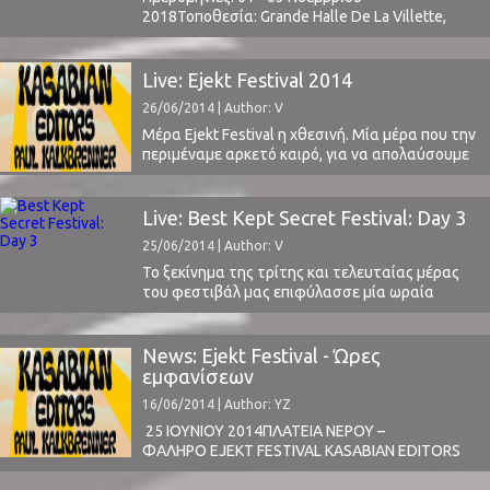
2018Τοποθεσία: Grande Halle De La Villette,
Paris, FranceΤιμή Εισιτηρίου: € 120 ( link )Event
on Facebookpitchforkmusicfestival.frΤο Line Up
περιλαμβάνει:Jeudi 1er novembre - 17h/1h Mac
Live: Ejekt Festival 2014
DeMarco - Etienne Daho - The Voidz - John Maus
26/06/2014 | Author: V
- Rolling Blackouts Coastal Fever - G FlipVendredi
2 novembre - 17h/2h Fever ...
Μέρα Ejekt Festival η χθεσινή. Μία μέρα που την
περιμέναμε αρκετό καιρό, για να απολαύσουμε
κάποιες μεγάλες (από θέμα δημοτικότητας)
μπάντες του εναλλακτικού χώρου. Δυστυχώς
διάφορες υποχρεώσεις μας ανάγκασαν να
Live: Best Kept Secret Festival: Day 3
φτάσουμε στο χώρο κατά την έναρξη των
25/06/2014 | Author: V
Editors, με αποτέλεσμα να χάσουμε τους White
Lies, Brightside και Inconsistencies. Τους
Το ξεκίνημα της τρίτης και τελευταίας μέρας
Brightside ...
του φεστιβάλ μας επιφύλασσε μία ωραία
έκπληξη. Ένα μήνυμα από τον Josh Zucker, τον
κιθαρίστα των Fucked Up, για να συναντηθούμε
κάποια στιγμή το μεσημέρι μετά το live τους.
News: Ejekt Festival - Ώρες
Δεν θα μπορούσε να υπάρξει καλύτερος οιωνός
εμφανίσεων
για την μέρα που θα ακολουθούσε.Μπήκαμε
16/06/2014 | Author: YZ
στο ...
25 IOYNIOY 2014ΠΛΑΤΕΙΑ ΝΕΡΟΥ –
ΦΑΛΗΡΟ EJEKT FESTIVAL KASABIAN EDITORS
WHITE LIES PAUL KALKBRENNER DARKSIDE Το
EJEKT Festival 2014 βρίσκεται πια στην τελική