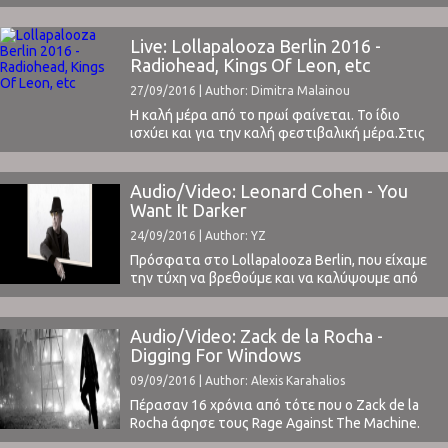
των Run The Jewels. Τη φετινή χρονιά, είχαμε
την καταπληκτική συνεργασία τους με τον DJ
Shadow στον τελευταίο δίσκο του, με τo
Live: Lollapalooza Berlin 2016 -
τραγούδι Nobody Speak, το οποίο ήταν
Radiohead, Kings Of Leon, etc
πιθανότατα και το highlight του άλμπουμ
27/09/2016 | Author: Dimitra Malainou
(διαβάστε ...
Η καλή μέρα από το πρωί φαίνεται. Το ίδιο
ισχύει και για την καλή φεστιβαλική μέρα.Στις
10 Σεπτεμβρίου, πρώτη ημέρα του Lollapalooza
Berlin, o ήλιος ανέτειλε δυνατός και ο
περισσότερος κόσμος στους κοντινούς
Audio/Video: Leonard Cohen - You
σταθμούς του Treptower Park φορούσε ήδη τα
Want It Darker
βραχιολάκια εισόδου στο φεστιβάλ. Οι
24/09/2016 | Author: YZ
γιγάντιες αφίσες στα κιγκλιδώματα γύρω ...
Πρόσφατα στο Lollapalooza Berlin, που είχαμε
την τύχη να βρεθούμε και να καλύψουμε από
κοντά, ο Paul Kalkbrenner έκανε ντεμπούτο
το You Want It Darker. Ακούστε το
παρακάτω: Το κομμάτι εν όψει της
Audio/Video: Zack de la Rocha -
κυκλοφορίας του νέου του άλμπουμ
Digging For Windows
κυκλοφόρησε και επίσημα και μπορείτε πλέον
09/09/2016 | Author: Alexis Karahalios
να το ακούσετε στη στούντιο έκδοσή
του.Διαβάστε την ανακοίνωση της ...
Πέρασαν 16 χρόνια από τότε που ο Zack de la
Rocha άφησε τους Rage Against The Machine.
Από τότε τον συνοδεύουν φήμες για μία σόλο