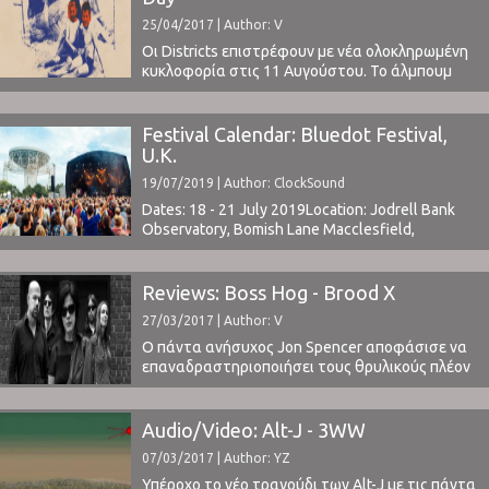
25/04/2017 | Author: V
Οι Districts επιστρέφουν με νέα ολοκληρωμένη
κυκλοφορία στις 11 Αυγούστου. Το άλμπουμ
ονομάζεται Popular Manipulations και
ακολουθεί το πολύ καλό A Flourish And A Spoil
του 2015, άλμπουμ το οποίο τους έβαλε για τα
Festival Calendar: Bluedot Festival,
καλά στον μουσικό χάρτη. Την ίδια χρονιά το
U.K.
ClockSound τους είχε παρακολουθήσει στο
19/07/2019 | Author: ClockSound
Motel Mozaique festival ...
Dates: 18 - 21 July 2019Location: Jodrell Bank
Observatory, Bomish Lane Macclesfield,
U.K.Tickets | Line
Upwww.discoverthebluedot.com ⁪
Reviews: Boss Hog - Brood X
27/03/2017 | Author: V
Ο πάντα ανήσυχος Jon Spencer αποφάσισε να
επαναδραστηριοποιήσει τους θρυλικούς πλέον
Boss Hog. Οι Boss Hog είναι η μπάντα που είχε ο
ίδιος, παράλληλα με τους Jon Spencer Blues
Explosion, μαζί με τη γυναίκα του Christina
Audio/Video: Alt-J - 3WW
Martinez. Κυκλοφόρησαν τρία άλμπουμ και τρία
07/03/2017 | Author: YZ
EP συνολικά, με την τελευταία δισκογραφική
τους παρουσία ...
Υπέροχο το νέο τραγούδι των Alt-J με τις πάντα