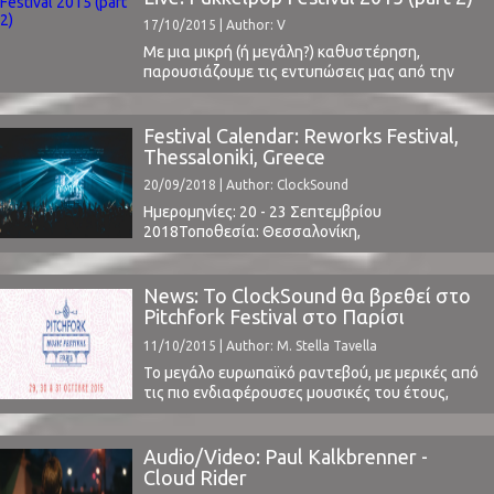
Crystal Fighters, Parkway Drive, Anouk,
17/10/2015 | Author: V
Kensington, UB40, LP, Seasick Steve, more
t.b.a.www.paaspop.nl ⁪
Με μια μικρή (ή μεγάλη?) καθυστέρηση,
παρουσιάζουμε τις εντυπώσεις μας από την
δεύτερη και Τρίτη μέρα του φετινού Pukkelpop
festival στο Βέλγιο. Στο πρώτο μας άρθρο
είχαμε σχολιάσει την διοργάνωση (με τα
Festival Calendar: Reworks Festival,
αρκετά προβλήματά της) και την πρώτη μέρα.
Thessaloniki, Greece
Μπορείτε να το διαβάσετε εδώ.Παρασκευή
20/09/2018 | Author: ClockSound
πρωί λοιπόν, με την αφόρητη ζέστη ...
Ημερομηνίες: 20 - 23 Σεπτεμβρίου
2018Τοποθεσία: Θεσσαλονίκη,
ΕλλάδαΕισιτήρια: Αγοράστε εδώ
www.reworks.grEvent on FacebookΤο Line Up
περιλαμβάνει: Nina Kraviz, Daphni, Richie Hawtin,
News: Το ClockSound θα βρεθεί στο
Agoria, Kiasmos, KiNK, Maceo Plex, Tendts, ArKI,
Pitchfork Festival στο Παρίσι
Future Of Matter, Ison, Mano Le Tough, Michael
(updated)
11/10/2015 | Author: M. Stella Tavella
Mayer, Sworr, Territroy, Laurent Garnier,
Recondite, François Kevorkian, Danny Krivit & Joe
Το μεγάλο ευρωπαϊκό ραντεβού, με μερικές από
Clausell as Body ...
τις πιο ενδιαφέρουσες μουσικές του έτους,
πρόκειται να πραγματοποιηθεί στο Παρίσι από
τις 29 έως τις 31 Οκτωβρίου. Αναφερόμαστε
προφανώς στο Pitchfork Music Festival!Μετά
Audio/Video: Paul Kalkbrenner -
την καλοκαιρινή έκδοση του φεστιβάλ, που
Cloud Rider
πραγματοποιήθηκε στο Σικάγο τον περασμένο