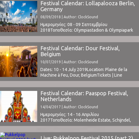
Festival Calendar: Lollapalooza Berlin,
Germany
08/09/2018 | Author: ClockSound
Ημερομηνίες: 08 - 09 Σεπτεμβρίου
2018Τοποθεσία: Olympiastadion & Olympiapark
Berlin, GermanyΤιμή Εισιτηρίου: € 129Το Line Up
περιλαμβάνει: t.b.a.www.lollapaloozade.com
Festival Calendar: Dour Festival,
Belgium
10/07/2019 | Author: ClockSound
Dates: 10 - 14 July 2019Location: Plaine de la
Machine à Feu, Dour, BelgiumTickets | Line
Upwww.dourfestival.eu ⁪
Festival Calendar: Paaspop Festival,
Netherlands
14/04/2017 | Author: ClockSound
Ημερομηνίες: 14 - 16 Απριλίου
2017Τοποθεσία: Molenheide Estate, Schijndel,
NetherlandsΤιμή Εισιτηρίου: € 105 (early
bird)Χωρητικότητα: 15.000Το Line Up
περιλαμβάνει: Anti-Flag, Netsky, Tom Odell,
Live: Pukkelpop Festival 2015 (part 2)