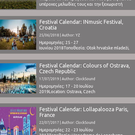
υπέροχες μελωδίες τους και την ξεχωριστή
φωνή του Joe Newman.Το νέο τους άλμπουμ
"Relaxer" θα κυκλοφορήσει από την Infectious
Music στις 9 Ιουνίου. Η προηγούμενή τους
Festival Calendar: INmusic Festival,
δουλειά "This Is All Yours" (2014) δεν μας είχε
Croatia
ικανοποιήσει όπως το ντεμπούτο άλμουμ τους
25/06/2018 | Author: YZ
"An Awesome Wave" ...
Ημερομηνίες: 25 - 27
Ιουνίου 2018Τοποθεσία: Otok hrvatske mladeži,
Zagreb, CroatiaΤιμή Εισιτηρίου: from € 49
(tickets here)Το Line Up περιλαμβάνει: Queens of
the Stone Agewww.inmusicfestival.com ⁪
Festival Calendar: Colours of Ostrava,
Czech Republic
17/07/2019 | Author: ClockSound
Ημερομηνίες: 17 - 20 Ιουλίου
2019Location: Ostrava, Czech
RepublicTickets | Line Up www.colours.cz ⁪
Festival Calendar: Lollapalooza Paris,
France
22/07/2017 | Author: ClockSound
Ημερομηνίες: 22 - 23 Ιουλίου