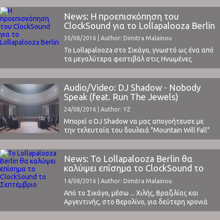
δουλειά, οι οποίες δεν επιβεβαιώθηκαν. Μερικές
εξαιρέσεις ήταν ορισμένες συμμετοχές σε
News: Η προεπισκόπηση του
δουλειές άλλων καλλιτεχνών, όπως στο πολύ
ClockSound για το Lollapalooza Berlin
δυνατό Close Your Eyes (and count to fuck) ...
30/08/2016 | Author: Dimitra Malainou
Το Lollapalooza στο Σικάγο, γνωστό ως ένα από
τα μεγαλύτερα φεστιβάλ στις Ηνωμένες
Πολιτείες, απέκτησε εδώ και ένα χρόνο
αδερφάκι στο Βερολίνο.Στις 10 και 11
Σεπτεμβρίου, στις όχθες του ποταμού Σπρέε θα
Audio/Video: DJ Shadow - Nobody
λάβει χώρα το Lollapalooza Berlin. Οι
Speak (feat. Run The Jewels)
διοργανωτές του φεστιβάλ μας προσκαλούν να
24/08/2016 | Author: YZ
ζήσουμε μια μοναδική εμπειρία που θα ...
Μπορεί ο DJ Shadow να μας απογοήτευσε με
την τελευταία του δουλειά "Mountain Will Fall"
(διαβάστε την κριτική μας εδώ), το βίντεο όμως
που μόλις κυκλοφόρησε είναι εξαιρετικό με
guests τους Run The Jewels, ενός από τα λίγα
News: Το Lollapalooza Berlin θα
κομμάτια που μας
καλύψει επίσημα το ClockSound το
ικανοποίησαν.Σκηνοθετημένο από τον Sam
Σεπτέμβριο
14/08/2016 | Author: Dimitra Malainou
Pilling παρουσιάζει μια πολιτική συνάντηση
κορυφής που ...
Από το Σικάγο, μέσω ... Χιλής, Βραζιλίας και
Αργεντινής, στο Βερολίνο, για δεύτερη χρονιά
το περίφημο φεστιβάλ Lollapalooza, που μόλις
πέρσι αποφάσισε να "διασχίσει" τον