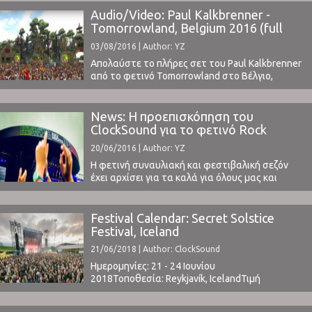
Ατλαντικό.Σε δύο συναυλιακές ημέρες θα
Audio/Video: Paul Kalkbrenner -
εμφανιστούν ηχηρά ονόματα όπως Radiohead,
Tomorrowland, Belgium 2016 (full
Kings of Leon, Paul Kalkbrenner, New Order,
set)
03/08/2016 | Author: YZ
Major Lazor, Kaiser Chiefs, James Blake, The
Temper ...
Απολαύστε το πλήρες σετ του Paul Kalkbrenner
από το φετινό Tomorrowland στο Βέλγιο,
αντίστοιχο με αυτό που είδαμε στις αρχές
Ιουλίου στο Rock Werchter.To Tomorrowland
είναι ίσως το πιο εμπορικό φεστιβάλ στην
News: Η προεπισκόπηση του
Ευρώπη με παρουσία πλέον και στην άλη
ClockSound για το φετινό Rock
πλευρά του Ατλαντικού (TomorrowWorld).Την
Werchter Festival στο Βέλγιο
20/06/2016 | Author: YZ
επόμενη χρονιά φημολογείται ότι θα επεκταθεί
σε 2 συνεχόμενα ...
Η φετινή συναυλιακή και φεστιβαλική σεζόν
έχει αρχίσει για τα καλά για όλους μας και
ειδικότερα για το ClockSound. Μόλις πριν λίγες
ημέρες προσκληθήκαμε για να παρευρεθούμε
επίσημα και να καλύψουμε από κοντά για τους
Festival Calendar: Secret Solstice
αναγνώστες μας το φετινό Rock Werchter
Festival, Iceland
Festival, που λαμβάνει χώρα στο Βέλγιο και το
21/06/2018 | Author: ClockSound
Werchter ...
Ημερομηνίες: 21 - 24 Ιουνίου
2018Τοποθεσία: Reykjavík, IcelandΤιμή
Εισιτηρίου: € 183 (buy here)Το Line Up
περιλαμβάνει: t.b.a.www.secretsolstice.is ⁪ ⁪