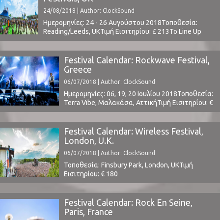
Fires, Fumaxa, Future Islands, Here's Johnny, Jack
24/08/2018 | Author: ClockSound
White, Khalid, Mallu Magalhães, Marmozets,
Minta & The Brook Trout, MGMT, Nine Inch ...
Ημερομηνίες: 24 - 26 Αυγούστου 2018Τοποθεσία:
Reading/Leeds, UKΤιμή Εισιτηρίου: £ 213Το Line Up
περιλαμβάνει:
t.b.a.www.readingfestival.com / www.leedsfestival.com ⁪
Festival Calendar: Rockwave Festival,
Greece
06/07/2018 | Author: ClockSound
Ημερομηνίες: 06, 19, 20 Ιουλίου 2018Τοποθεσία:
Terra Vibe, Μαλακάσα, ΑττικήΤιμή Εισιτηρίου: €
69 (06 July) - € 105,60 (19 & 20
July)www.rockwavefestival.grΤο Line Up
περιλαμβάνει: Arctic Monkeys, Alt-J, Judas Priest,
Festival Calendar: Wireless Festival,
Volbeat, Iron Maiden, Miles Kane, Accept, Foray
London, U.K.
Between Ocean, Monument, Null Zero, Rollin
06/07/2018 | Author: ClockSound
Dice, Saxon, Tremonti, Get Well Soon, Jacks Full,
Web ⁪ ⁪ ⁪
Τοποθεσία: Finsbury Park, London, UKΤιμή
Εισιτηρίου: € 180
(Tickets)www.wirelessfestival.co.ukΤο Line Up
περιλαμβάνει: : Migos, Rick Ross, Stormzy, Cardi
B, DJ Khaled, French Montana, J. Cole, Rae
Festival Calendar: Rock En Seine,
Shremmurd, κ.α.
Paris, France