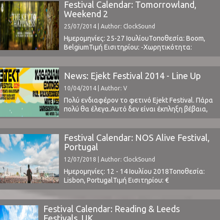
Festival Calendar: Tomorrowland,
Weekend 2
25/07/2014 | Author: ClockSound
Ημερομηνίες: 25-27 ΙουλίουΤοποθεσία: Boom,
BelgiumΤιμή Εισιτηρίου: -Χωρητικότητα:
80,000Το Line Up περιλαμβάνει: Armin Van
Buuren, Carl Cox, Steve Aoki, Jeff Mills, Tiesto,
Dave Clarke, Paul
News: Ejekt Festival 2014 - Line Up
Kalkbrennerwww.tomorrowland.com
10/04/2014 | Author: V
Πολύ ενδιαφέρον το φετινό Ejekt Festival. Πάρα
πολύ θα έλεγα.Αυτό δεν είναι έκπληξη βέβαια,
καθώς η Detox έχει φροντίσει να κρατήσει ένα
ψηλό επίπεδο στο συγκεκριμένο φεστιβάλ για
αρκετά χρόνια τώρα. Η έκπληξη είναι άλλη
Festival Calendar: NOS Alive Festival,
όμως. Το γεγονός πως οι φετινοί headliners
Portugal
είναι και headliners στο Glastonbury Festival! Να
12/07/2018 | Author: ClockSound
μια ...
Ημερομηνίες: 12 - 14 Ιουλίου 2018Τοποθεσία:
Lisbon, PortugalΤιμή Εισιτηρίου: €
129Χωρητικότητα: 50,000Το Line Up
περιλαμβάνει:Alice in Chains, At The Drive In,
Beatriz Pessoa, Bernardo, Chvrches, Dead
Festival Calendar: Reading & Leeds
End, DJ Glue, Eels, Franz Ferdinand, Friendly
Festivals, UK