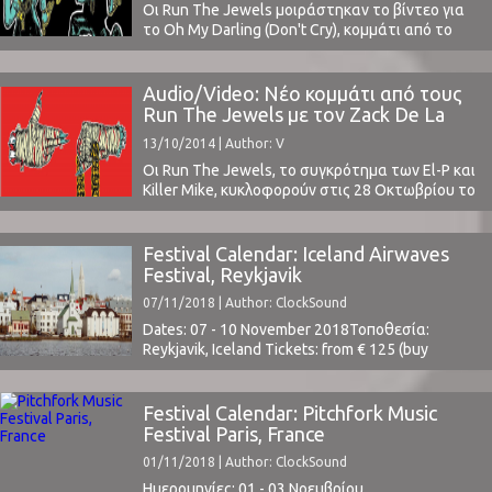
Οι Run The Jewels μοιράστηκαν το βίντεο για
το Oh My Darling (Don't Cry), κομμάτι από το
άλμπουμ τους Run The Jewels 2.Στο βίντεο
βλέπουμε τον Killer Mike και τον El P να
ραπάρουν σε ένα δωμάτιο με γυμνές γυναίκες
Audio/Video: Νέο κομμάτι από τους
(ζηλεύω τον σκηνοθέτη, Timothy Saccenti)! ⁪
Run The Jewels με τον Zack De La
Rocha
13/10/2014 | Author: V
Οι Run The Jewels, το συγκρότημα των El-P και
Killer Mike, κυκλοφορούν στις 28 Οκτωβρίου το
δεύτερο άλμπουμ τους RTJ2. Λόγω της ημέρας,
ακούγεται ότι την παρουσίαση του δίσκου θα
την κάνει ο Παπούλιας κατά τη διάρκεια της
Festival Calendar: Iceland Airwaves
παρέλασης, φωνάζοντας τρεις φορές δυνατά
Festival, Reykjavik
το όνομα γνωστής αλυσίδας δισκοπωλείων,
07/11/2018 | Author: ClockSound
βάζοντας πάντα ...
Dates: 07 - 10 November 2018Τοποθεσία:
Reykjavik, Iceland Tickets: from € 125 (buy
here)www.icelandairwaves.isLine Up ⁪
Festival Calendar: Pitchfork Music
Festival Paris, France
01/11/2018 | Author: ClockSound
Ημερομηνίες: 01 - 03 Νοεμβρίου