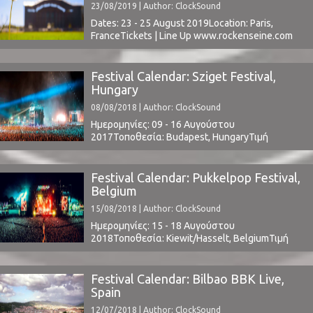
23/08/2019 | Author: ClockSound
Dates: 23 - 25 August 2019Location: Paris,
FranceTickets | Line Up www.rockenseine.com ⁪
Festival Calendar: Sziget Festival,
Hungary
08/08/2018 | Author: ClockSound
Ημερομηνίες: 09 - 16 Αυγούστου
2017Τοποθεσία: Budapest, HungaryΤιμή
Εισιτηρίου: € 275 (Tickets)Το Line Up
περιλαμβάνει: Kendrick Lamar * Kygo * Mumford
and Sons * Liam Gallagher * Bastille * Lykke Li *
Festival Calendar: Pukkelpop Festival,
Parov Stelar * The Kooks * MØ * Kaleo * Zara
Belgium
Larsson * Gogol Bordello * Clean Bandit * ...
15/08/2018 | Author: ClockSound
Ημερομηνίες: 15 - 18 Αυγούστου
2018Τοποθεσία: Kiewit/Hasselt, BelgiumΤιμή
Εισιτηρίου: € 199Χωρητικότητα: 50.000Το Line
Up περιλαμβάνει:
t.b.a.www.pukkelpop.beClockSound @
Festival Calendar: Bilbao BBK Live,
Pukkelpop 2015: Part 1 | Part 2
Spain
12/07/2018 | Author: ClockSound