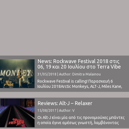
News: Rockwave Festival 2018 στις
06, 19 και 20 Ιουλίου στο Terra Vibe
Park
31/05/2018 | Author: Dimitra Malainou
Rockwave Festival is calling! Παρασκευή 6
Ιουλίου 2018Arctic Monkeys, ALT-J, Miles Kane,
Get Well Soon, Core the BandΠέμπτη 19 Ιουλίου
2018Judas Priest, Sabaton, Saxon, Accept, Foray
Between Ocean, Null 'O' Zero, Jacks
Reviews: Alt-J – Relaxer
FullΠαρασκευή 20 ΙουλίουIron Maiden, Volbeat,
15/08/2017 | Author: V
Tremonti, Monument, W.E.B., The Raven Age,
Rollin Dice Ημερομηνίες: 06, 19, 20 Ιουλίου
Οι Alt-J είναι μία από τις προνομιούχες μπάντες
2018Τοποθεσία: Terra ...
η οποία έγινε αμέσως γνωστή, λαμβάνοντας
δικαίως διθυραμβικές κριτικές για το πρώτο