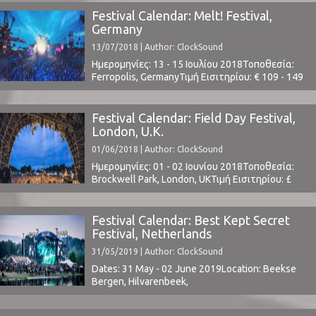
ευθεία. Την ερχόμενη Τετάρτη θα γιορτάσουμε
Festival Calendar: Melt! Festival,
τα δέκατα γενέθλια του κορυφαίου μουσικού
Germany
φεστιβάλ της χώρας με τα εντυπωσιακά
13/07/2018 | Author: ClockSound
ονόματα της ροκ και ηλεκτρονικής μουσικής:
Kasabian, Editors, White Lies, Paul Kalkbrennerκαι
Ημερομηνίες: 13 - 15 Ιουλίου 2018Τοποθεσία:
...
Ferropolis, GermanyΤιμή Εισιτηρίου: € 109 - 149
(buy here)Χωρητικότητα: 25,000Το Line Up
περιλαμβάνει: t.b.a.www.meltfestival.de2017
Aftermovie ⁪
Festival Calendar: Field Day Festival,
London, U.K.
01/06/2018 | Author: ClockSound
Ημερομηνίες: 01 - 02 Ιουνίου 2018Τοποθεσία:
Brockwell Park, London, UKΤιμή Εισιτηρίου: £
69.00 + fees (buy
here)www.fielddayfestivals.comΤο Line Up
περιλαμβάνει: Erykah Badu, Fever Ray, Cornelius,
Festival Calendar: Best Kept Secret
Four Tet, Nils Frahm, Floating Points, Thundercat,
Festival, Netherlands
Jeff Mills + Tony Allen, Loyle Carner, Charlotte
31/05/2019 | Author: ClockSound
Gainsbourg, Madlib, Mount Kimbie ⁪
Dates: 31 May - 02 June 2019Location: Beekse
Bergen, Hilvarenbeek,
NetherlandsTickets | Lineup ⁪