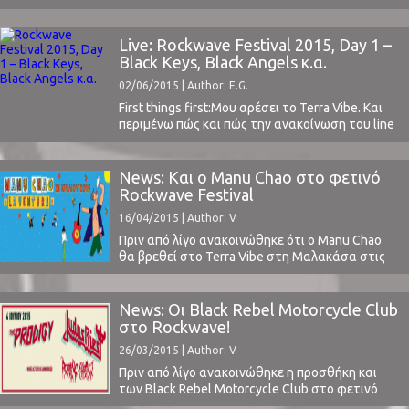
Ελλάδα, στα πλαίσια του Rockwave Festival!
Περίπου ένα μήνα μετά την κυκλοφορία του
νέου τους εξαιρετικού κομματιού Bad Habits, ο
Live: Rockwave Festival 2015, Day 1 –
Alex Turner και o Miles Kane θα επισκεφτούν
Black Keys, Black Angels κ.α.
στη χώρα μας, βάζοντας ένα ακόμα λιθαράκι
02/06/2015 | Author: E.G.
στο ...
First things first:Μου αρέσει το Terra Vibe. Και
περιμένω πώς και πώς την ανακοίνωση του line
up, κάθε χρόνο, και ούτε που κατάλαβα πότε
πέρασαν 20 χρόνια θεσμού. Και
το Rockwave είναι θεσμός, να τα λέμε όπως
News: Και ο Manu Chao στο φετινό
είναι – όπως όλοι οι θεσμοί, έχει τα καλά του, τα
Rockwave Festival
κακά του, τα πάνω ...
16/04/2015 | Author: V
Πριν από λίγο ανακοινώθηκε ότι ο Manu Chao
θα βρεθεί στο Terra Vibe στη Μαλακάσα στις
21 Ιουλίου. Η συναυλία θα αποτελεί την
τέταρτη μέρα του φετινού Rockwave Festival,
το οποίο μπορεί να μην λαμβάνει χώρα
News: Οι Black Rebel Motorcycle Club
συνεχόμενες μέρες φέτος αλλά μας παραδίδει
στο Rockwave!
ένα από τα πιο δυνατά lineup των τελευταίων ...
26/03/2015 | Author: V
Πριν από λίγο ανακοινώθηκε η προσθήκη και
των Black Rebel Motorcycle Club στο φετινό
Rockwave Festival στις 4 Ιουλίου. Όπως