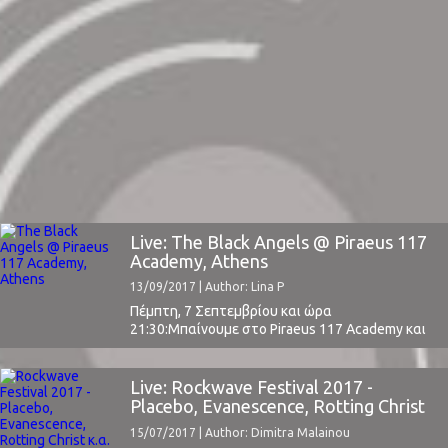
Live: The Black Angels @ Piraeus 117
Academy, Athens
13/09/2017 | Author: Lina P
Πέμπτη, 7 Σεπτεμβρίου και ώρα
21:30:Μπαίνουμε στο Piraeus 117 Academy και
ίσα που προλαβαίνουμε τους Holy Monitor, οι
οποίοι όμως μας βάζουν κατευθείαν στο κλίμα.
Καλή νεοψυχεδέλεια από μια ελληνική μπάντα
Live: Rockwave Festival 2017 -
που μετρά 2 EP's σε ψηφιακή μορφή και το
Placebo, Evanescence, Rotting Christ
πρώτο της πολύ φρέσκο ομώνυμο άλμπουμ που
κ.α.
15/07/2017 | Author: Dimitra Malainou
αποτελείται από 10 ...