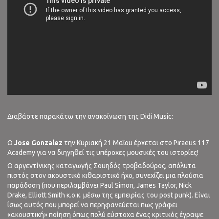
Διαβάστε παρακάτω την ανακοίνωση της Didi Music:
O
Jose Gonzalez
την Κυριακή 21 Μαΐου έρχεται στο Piraeus 117
Academy για να διηγηθεί τις υπέροχες μουσικές του ιστορίες!
Ο αργεντίνικης καταγωγής Σουηδός τροβαδούρος, απόλυτα
πιστός στον ακουστικό κιθαριστικό ήχο, συνεχίζει μια πλούσια
παράδοση (που περιλαμβάνει Paul Simon, James Taylor, Nick
Drake, Elliott Smith κ.ο.κ. μέσω της εμπειρίας του post punk). Είναι
ίσως αυτός που μπορεί να περηφανεύεται πως γράφει
«ακουστική» ποίηση όπως πολύ εύστοχα ένας κριτικός έγραψε