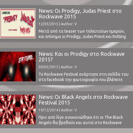
διαμορφώνεται μέχρι στιγμής, το lineup τη
μέρα αυτή θα περιλαμβάνει Prodigy, BRMC,
News: Οι Prodigy, Judas Priest στο
Judas Priest, Rotting Christ, John
Rockwave 2015
Garcia.Διαβάστε εδώ περισσότερες
12/03/2015 | Author: V
πληροφορίες για τα εισιτήρια, τα σημεία
προπώλησης και άλλα.Δείτε εδώ ...
Μετά από τα teaser των τελευταίων ημερών,
και επίσημα οι Prodigy, Judas Priest και Rotting
Christ θα είναι μεταξύ των καλλιτεχνών που θα
δούμε στο Rockwave Festival στις 4 Ιουλίου.Η
προπώληση ξεκίνησε στις 6 Μαρτίου, ενώ τα
News: Και οι Prodigy στο Rockwave
εισιτήρια κοστίζουν €36 μέχρι τις 31 Μαρτίου,
2015?
€39 μέχρι τις 31 Μαΐου, €42 ...
09/03/2015 | Author: V
Το Rockwave Festival ανάρτησε στη σελίδα του
στο facebook την φωτογραφία που βλέπετε
στον τίτλο. Η οποία προέρχεται από το βίντεο
για το νέο κομμάτι των Prodigy Nasty, όπως
μπορείτε να δείτε πιο κάτω. ⁪ Καλώς εχόντων
News: Οι Black Angels στο Rockwave
των πραγμάτων λοιπόν, θα δούμε και τους
Festival 2015
Prodigy στο Rockwave το καλοκαίρι του 2015,
19/12/2014 | Author: V
συνθέτοντας ...
Πριν από λίγο ανακοινώθηκε ότι οι The Black
Angels θα βρεθούν και αυτοί στο Rockwave
Festival 2015. Θα παίξουν στις 30 Μαΐου μαζί με