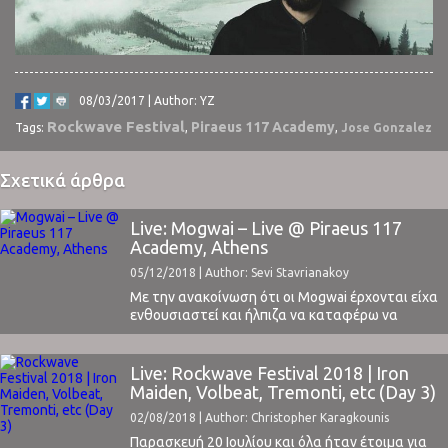
08/03/2017 | Author: YZ
Rockwave Festival
Piraeus 117 Academy
Tags:
,
,
Jose Gonzalez
Σχετικά άρθρα
Live: Mogwai – Live @ Piraeus 117
Academy, Athens
05/12/2018 | Author: Sevi Stavrianakoy
Με την ανακοίνωση ότι οι Mogwai έρχονται είχα
ενθουσιαστεί και ήλπιζα να καταφέρω να
καλύψω ή τουλάχιστον να παραβρεθώ σε αυτό
το live. Οι πρωτοπόροι και πλέον ηγέτες της
post-rock θα επισκέπτονταν μετά από 3 χρόνια
Live: Rockwave Festival 2018 | Iron
τη χώρα μας (Plisskën Festival 2015) και για μας,
Maiden, Volbeat, Tremonti, etc (Day 3)
της νεότερης γενιάς, που δεν ...
02/08/2018 | Author: Christopher Karagkounis
Παρασκευή 20 Ιουλίου και όλα ήταν έτοιμα για