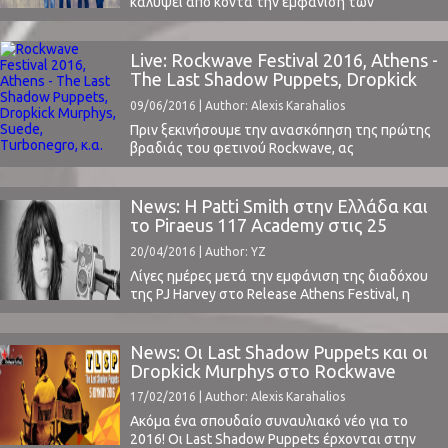
καλύψει από κοντά την εμφάνιση των
Καλιφορνέζων Allah-Las στο LabArt, στην
όμορφη πόλη του Βόλου.Οι πολύ αγαπημένοι
του ελληνικού κοινού Allah Las έρχονται για να
Live: Rockwave Festival 2016, Athens -
μας το παρουσιάσουν το νέο τους άλμπουμ,
The Last Shadow Puppets, Dropkick
"Calico Review", σε έναν Νοέμβρη που είναι
Murphys, Suede, Turbonegro, κ.α.
09/06/2016 | Author: Alexis Karahalios
άκρως μουσικός (βλ. Moderat, Club to ...
Πριν ξεκινήσουμε την ανασκόπηση της πρώτης
βραδιάς του φετινού Rockwave, ας
ασχοληθούμε με τα διοργανωτικά, στα οποία
το φεστιβάλ πήρε σχεδόν άριστα. Άνετη
πρόσβαση στον χώρο του Terravibe, οι ώρες
News: Η Patti Smith στην Ελλάδα και
εμφάνισης των καλλιτεχνών τηρήθηκαν
το Piraeus 117 Academy στις 25
ευλαβικά, υπήρχαν πολλά περίπτερα, μπαρ, beer
Ιουνίου
20/04/2016 | Author: YZ
pong, που συνέβαλαν στo γιορτινό κλίμα. Δύο
πράγματα έχω να ...
Λίγες ημέρες μετά την εμφάνιση της διαδόχου
της PJ Harvey στο Release Athens Festival, η
μεγάλη Patti Smith επιστρέφει στην Ελλάδα και
το Piraeus 117 Academy το Σάββατο 25
Ιουνίου.Στην εμφάνισή της αυτή θα ερμηνεύσει
News: Οι Last Shadow Puppets και οι
τον πρώτο της δίσκο "Horses" στην ολότητά
Dropkick Murphys στο Rockwave
του παράλληλα μαζί με ένα best of setlist.Η ...
17/02/2016 | Author: Alexis Karahalios
Ακόμα ένα σπουδαίο συναυλιακό νέο για το
2016! Οι Last Shadow Puppets έρχονται στην