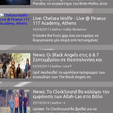
Placebo, το συγκρότημα του Brian Molko, είναι
ίσως το μόνο “εικονικό φάρμακο” που έχει
προκαλέσει “σύνδρομο στέρησης” στους
αναρίθμητους οπαδούς του.Μια συνάντηση
Live: Chelsea Wolfe - Live @ Piraeus
του Brian Molko (φωνή / κιθάρα) με τον παλιό
117 Academy, Athens
συμμαθητή του Stefan Olsdal (μπάσο) στο
30/04/2017 | Author: Iraklis Skoteinos
Λονδίνο, το 1994, στάθηκε ...
H Smoke the Fuzz gigs έχει καταφέρει να
διοργανώσει μία σειρά από πετυχημένες
συναυλίες και ένα μίνι φεστιβάλ, το Smoke The
Fuzz Fest, στα πλαίσια του οποίου είχαν
εμφανιστεί οι Russian Circles τον Νοέμβριο του
News: Οι Black Angels στις 6 & 7
2016 (διαβάστε το review μας εδώ). Συνέχεια
Σεπτεμβρίου σε Θεσσαλονίκη και
λοιπόν του πρώτου αυτού φεστιβάλ αποτελεί
Αθήνα
05/09/2017 | Author: Lina P
το Smoke ...
Upd: Aκολουθεί το ωρολόγιο πρόγραμμα των
συναυλιών των The Black Angels σε
Θεσσαλονίκη και Αθήνα:Τετάρτη 6
Σεπτεμβρίου, Principal Club Theater
(Θεσσαλονίκη) Oι πόρτες ανοίγουν: 20:00 Τhe
News: Το ClockSound θα καλύψει την
Dead Ends on stage: 21:00- 21:35 The Black
εμφάνιση των Allah-Las στο Βόλο
Angels on stage: 22:00- 23:30 Το ταμείο του
23/10/2016 | Author: V
χώρου θα λειτουργήσει προς εξυπηρέτηση του
κοινού από τις ...
Update: Το ClockSound θα βρεθεί για να