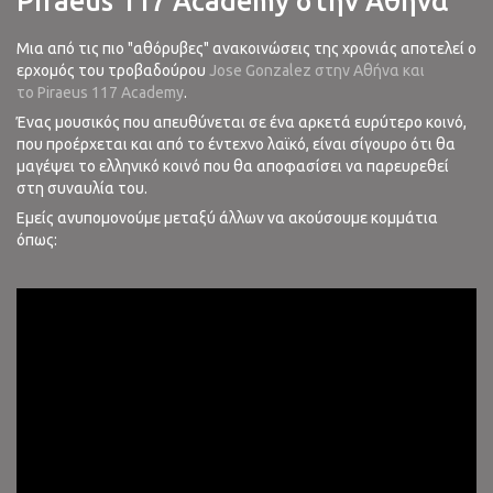
Piraeus 117 Academy στην Αθήνα
Μια από τις πιο "αθόρυβες" ανακοινώσεις της χρονιάς αποτελεί ο
ερχομός του τροβαδούρου
Jose Gonzalez στην Αθήνα και
το Piraeus 117 Academy
.
Ένας μουσικός που απευθύνεται σε ένα αρκετά ευρύτερο κοινό,
που προέρχεται και από το έντεχνο λαϊκό, είναι σίγουρο ότι θα
μαγέψει το ελληνικό κοινό που θα αποφασίσει να παρευρεθεί
στη συναυλία του.
Εμείς ανυπομονούμε μεταξύ άλλων να ακούσουμε κομμάτια
όπως: