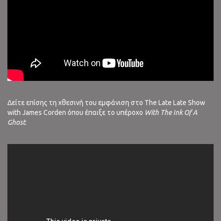
Δείτε επίσης τη χθεσινή του εμφάνιση στο The Late Late Show
with James Corden όπου έπαιξε το υπέροχο
With The Ink Of A
Ghost
: