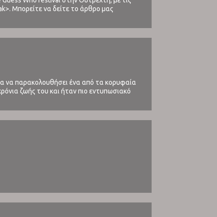
Guess Who festival στην Ουτρέχτη, με τις
ak>. Μπορείτε να δείτε το άρθρο μας
ια να παρακολουθήσει ένα από τα κορυφαία
χρόνια ζωής του και ήταν πιο εντυπωσιακό