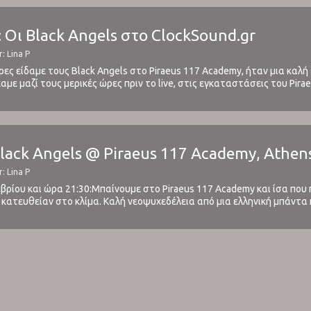
: Οι Black Angels στο ClockSound.gr
: Lina P
έρες είδαμε τους Black Angels στο Piraeus 117 Academy, ήταν μια καλ
χαμε μαζί τους μερικές ώρες πριν το live, στις εγκαταστάσεις του Pira
υξη στο ClockSound από την περίοδο ...
Black Angels @ Piraeus 117 Academy, Athen
: Lina P
βρίου και ώρα 21:30:Μπαίνουμε στο Piraeus 117 Academy και ίσα που π
κατευθείαν στο κλίμα. Καλή νεοψυχεδέλεια από μια ελληνική μπάντα 
φρέσκο ομώνυμο άλμπουμ που αποτελείται από 10 ...