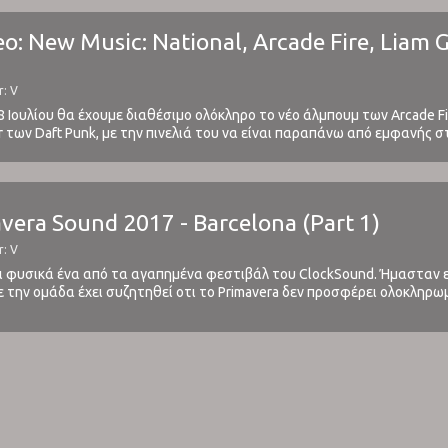
o: New Music: National, Arcade Fire, Liam Ga
r: V
28 Ιουλίου θα έχουμε διαθέσιμο ολόκληρο το νέο άλμπουμ των Arcade Fi
 των Daft Punk, με την πινελιά του να είναι παραπάνω από εμφανής 
isco Signs Of Life και το electronic-based ...
avera Sound 2017 - Barcelona (Part 1)
r: V
αι φυσικά ένα από τα αγαπημένα φεστιβάλ του ClockSound. Ήμασταν εκ
 την ομάδα έχει συζητηθεί οτι το Primavera δεν προσφέρει ολοκληρω
ι κάθε βράδυ ο καθένας πάει στο ωραίο του ...