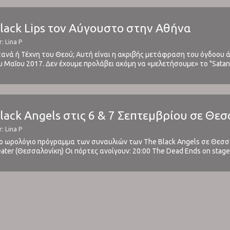
Black Lips τον Αύγουστο στην Αθήνα
: Lina P
ανά ή Τέχνη του Θεού; Αυτή είναι η ακριβής μετάφραση του όγδοου ά
 Μαΐου 2017. Δεν έχουμε προλάβει ακόμη να «μελετήσουμε» το "Satan's G
 ανανεωμένη τους σύνθεση αλλά και στη συμβολή του Sean Lennon, πο
Black Angels στις 6 & 7 Σεπτεμβρίου σε Θε
: Lina P
το ωρολόγιο πρόγραμμα των συναυλιών των The Black Angels σε Θεσσ
eater (Θεσσαλονίκη) Oι πόρτες ανοίγουν: 20:00 Τhe Dead Ends on stage:
ταμείο του χώρου θα λειτουργήσει προς εξυπηρέτηση του κοινού από τις