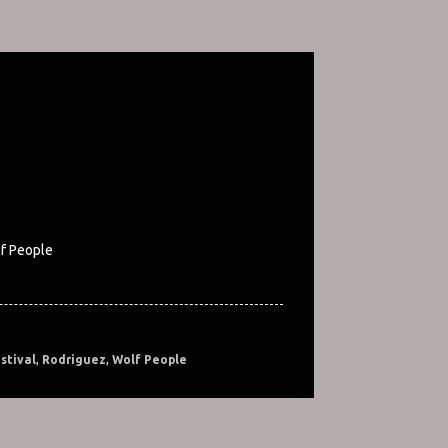
lf People
stival
,
Rodriguez
,
Wolf People