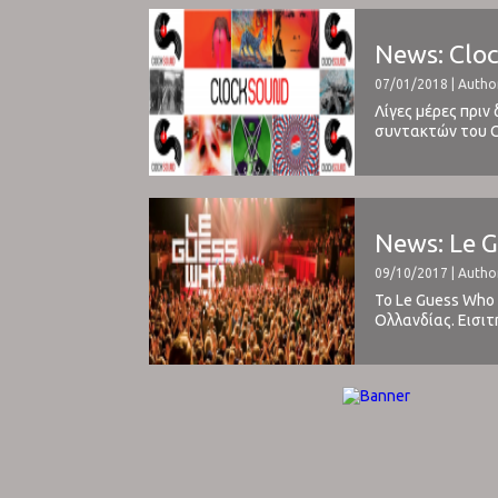
News: Cloc
07/01/2018 | Autho
Λίγες μέρες πρι
συντακτών του C
χρονιάς σε ένα κ
News: Le G
09/10/2017 | Autho
Το Le Guess Who 
Ολλανδίας. Εισιτ
αποτελεί ένα από