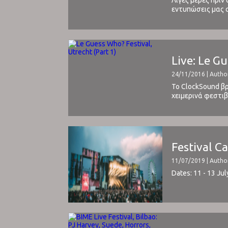
Λίγες μέρες πριν
εντυπώσεις μας α
εδώ.Αυτό είναι το
Live: Le Gu
24/11/2016 | Autho
Το ClockSound β
χειμερινά φεστιβ
από ποτέ. Έγιναν
Festival C
11/07/2019 | Autho
Dates: 11 - 13 Ju