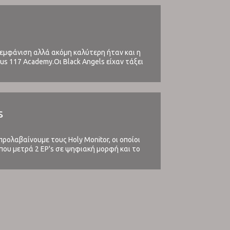
ή εμφάνιση αλλά ακόμη καλύτερη ήταν και η
eus 117 Academy.Οι Black Angels είχαν τάξει
s
ρολαβαίνουμε τους Holy Monitor, οι οποίοι
που μετρά 2 EP's σε ψηφιακή μορφή και το