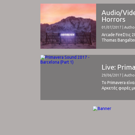
Audio/Vide
Horrors
01/07/2017 | Autho
Arcade FireΣτις 
Thomas Bangalter
δημοσιότητα, το d
Live: Prim
29/06/2017 | Autho
Το Primavera είν
Αρκετές φορές με
στη Βαρκελώνη κα