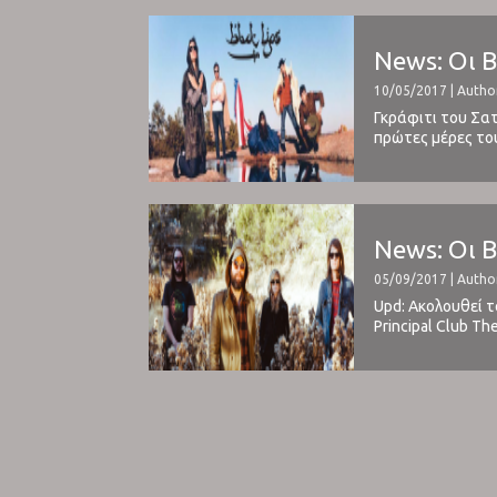
News: Οι 
10/05/2017 | Author
Γκράφιτι του Σατ
πρώτες μέρες του
ποντάρουμε στην
News: Οι 
05/09/2017 | Author
Upd: Aκολουθεί 
Principal Club Th
22:00- 23:30 Το 