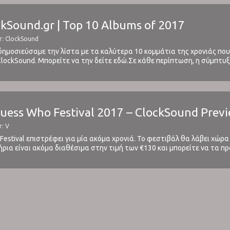
kSound.gr | Top 10 Albums of 2017
r: ClockSound
ν δημοσιεύσαμε την λίστα με τα καλύτερα 10 κομμάτια της χρονιάς 
lockSound. Μπορείτε να την δείτε εδώ.Σε κάθε περίπτωση, η σύμπτυ
ατάλογο 10 μόνο καταχωρήσεων είναι όχι μόνο αδύνατη, αλλά και ...
uess Who Festival 2017 – ClockSound Prev
r: V
Festival επιστρέφει για μία ακόμα χρονιά. Το φεστιβάλ θα λάβει χώρ
ήρια είναι ακόμα διαθέσιμα στην τιμή των €130 και μπορείτε να τα 
 τα μεγαλύτερα και σημαντικότερα indoor festivals της Ευρώπης. ...