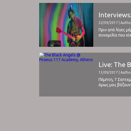
Interviews
22/09/2017 | Author
Πριν από λίγες μ
συνομιλία που εί
αυτή την συνέντε
Live: The 
13/09/2017 | Author
Πέμπτη, 7 Σεπτεμ
όμως μας βάζουν 
πρώτο της πολύ 