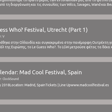
 δημοσιεύσαμε το πρώτο μέρος των εντυπώσεών μας από το φετινό Le 
πό τη διοργάνωση και τις συναυλίες των Wilco, Savages, Wand και Be
 δεύτερο και τελευταίο μέρος με τις ...
ess Who? Festival, Utrecht (Part 1)
r: V
ρέθηκε στην Ολλανδία και συγκεκριμένα στην πανέμορφη Ουτρέχτη γ
άλ της Ευρώπης, το Le Guess Who?. Το LGW μετρούσε φέτος τα δέκα 
 τόσα πράγματα μέσα σε 4 μέρες που θα χρειαζόμασταν ...
alendar: Mad Cool Festival, Spain
r: ClockSound
ly 2018Location: Madrid, SpainTickets | Line Upwww.madcoolfestival.es ⁪