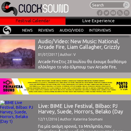
Festival Calendar
Live Experience
NEWS
REVIEWS
AUDIO/VIDEO
INTERVIEWS
Audio/Video: New Music: National,
Arcade Fire, Liam Gallagher, Grizzly
Bear, Horrors
01/07/2017 | Author: V
Arcade FireΣτις 28 Ιουλίου θα έχουμε διαθέσιμο
ολόκληρο το νέο άλμπουμ των Arcade Fire,
Everything Now. Η παραγωγή έγινε από τον
Thomas Bangalter των Daft Punk, με την πινελιά
του να είναι παραπάνω από εμφανής στα νέα
κομμάτια που έδωσαν στη δημοσιότητα, το
disco Signs Of Life και το electronic-based ...
Live: BIME Live Festival, Bilbao: PJ
Harvey, Suede, Horrors, Belako (Day
1)
12/11/2016 | Author: Katerina Soumani
Για μία ακόμη χρονιά, το Μπιλμπάο, που