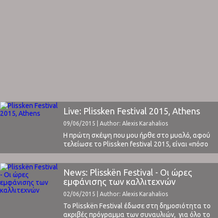
Live: Plissken Festival 2015, Athens
09/06/2015 | Author: Alexis Karahalios
Η πρώτη σκέψη που μου ήρθε στο μυαλό, αφού
τελείωσε το Plissken festival 2015, είναι «πόσο
τυχεροί είμαστε που έχουμε στην Ελλάδα ένα
τέτοιο φεστιβάλ, που δεν έχει να ζηλέψει
τίποτα από αντίστοιχα μικρά φεστιβάλ του
News: Plisskën Festival - Οι ώρες
εξωτερικού!» Αναμφισβήτητα το μουσικό
εμφάνισης των καλλιτεχνών
γεγονός της χρονιάς στην Ελλάδα. Μεγάλα
02/06/2015 | Author: Alexis Karahalios
συγκροτήματα (χωρίς συνταξιούχους της ...
To Plisskën Festival έδωσε στη δημοσιότητα το
ακριβές πρόγραμμα των συναυλιών, για όλο το