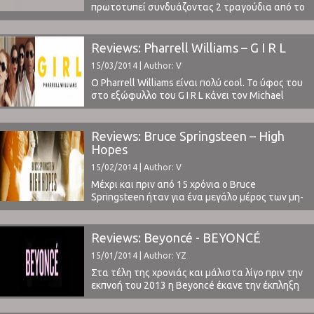
πρωτοτυπεί συνδυάζοντας 2 τραγούδια από το
πρόσφατο άλμπουμ τους.
Reviews: Pharrell Williams – G I R L
15/03/2014 | Author: V
Ο Pharrell Williams είναι πολύ cool. Το ύφος του
στο εξώφυλλο του G I R L κάνει τον Michael
Corleone να μοιάζει με παιδάκι που παίζει με
κούκλες.Και πώς να μην είναι τόσο cool?
Έχοντας περάσει ένα μεγάλο μέρος του 2013
Reviews: Bruce Springsteen – High
στις υψηλές θέσεις των charts με τις
Hopes
συμμετοχές του στα δύο ίσως σημαντικότερα
15/02/2014 | Author: V
...
Μέχρι και πριν από 15 χρόνια ο Bruce
Springsteen ήταν για ένα μεγάλο μέρος των μη-
Αμερικανών μουσικόφιλων “αυτός ο τύπος που
λέει το Born In The USA”. Και εμείς μάταια
προσπαθούσαμε να πείσουμε τους γύρω μας
Reviews: Beyoncé - BEYONCÉ
ότι έχει βγάλει αριστουργήματα. Έφευγε το
15/01/2014 | Author: YZ
ενδιαφέρον όταν λέγαμε πως το Born In The ...
Στα τέλη της χρονιάς και μάλιστα λίγο πριν την
εκπνοή του 2013 η Beyoncé έκανε την έκπληξη
κυκλοφορώντας τη νέα της δουλειά μέσω
iTunes σε ψηφιακή μορφή. Η παραγωγή έγινε με