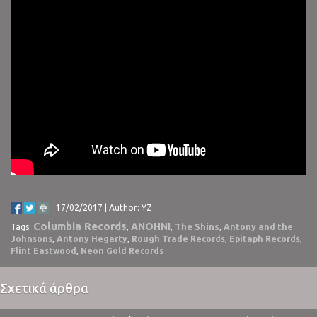
17/02/2017 | Author: YZ
Columbia Records
ANOHNI
The Shins
Tags:
,
,
,
Antony and the
Johnsons
,
Antony Hegarty
,
Rough Trade Records
,
Epitaph Records
,
Flint Eastwood
,
Neon Gold Records
Σχετικά άρθρα