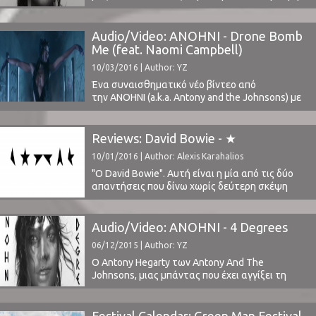
να προτείνει το όνομα της ιστοσελίδας μας, μου
έδωσε ένα CD τότε για να ακούσω. Ήταν η
μοναδική φορά που μου πρότεινε να ακούσω
Audio/Video: ANOHNI - Drone Bomb
οτιδήποτε και βασικός λόγος αποτελούσε το
Me (feat. Naomi Campbell)
γεγονός ότι δεν ...
10/03/2016 | Author: YZ
Ένα συναισθηματικό νέο βίντεο από
την ANOHNI (a.k.a. Antony and the Johnsons) με
πρωταγωνίστρια την πανέμορφη Naomi
Campbell. Είναι το δεύτερο κομμάτι μετά το 4
Degrees (ακούστε εδώ) ενόψη του ντεμπούτου
Reviews: David Bowie - ★
άλμπουμ "Hopelessness" που θα κυκλοφορήσει
10/01/2016 | Author: Alexis Karahalios
στις 6 του Μάη, με τους Hudson Mohawke και
Oneohtrix Point Never να συμμετέχουν στην
"Ο David Bowie". Αυτή είναι η μία από τις δύο
παραγωγή. Πρόσφατα, η ANOHNI αποφάσισε
απαντήσεις που δίνω χωρίς δεύτερη σκέψη
να μην ...
όταν με ρωτάνε ποιος είναι ο αγαπημένος μου
μουσικός καλλιτέχνης/συγκρότημα (η άλλη
απάντηση είναι οι Pink Floyd). Ποιο είναι το
Audio/Video: ANOHNI - 4 Degrees
κοινό τους χαρακτηριστικό, αυτό που κατά τη
06/12/2015 | Author: YZ
γνώμη μου τους έκανε να ξεχωρίσουν; Πέρα ...
Ο Antony Hegarty των Antony And The
Johnsons, μιας μπάντας που έχει αγγίξει τη
μουσική τελειότητα, κυκλοφόρησε νέα μουσική
εν αναμονή του νέου του άλμπουμ
"Hopelessness". Συμπαραγωγοί στη νέα του
Festival Calendar: Green Man Festival,