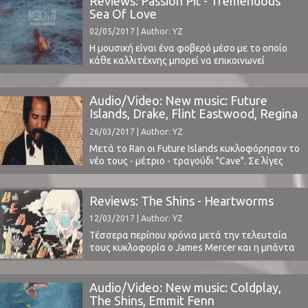
Reviews: Passion Pit - Tremendous
Sea Of Love
02/05/2017 | Author: YZ
Η μουσική είναι ένα φοβερό μέσο με το οποίο
κάθε καλλιτέχνης μπορεί να επικοινωνεί
διάφορα μηνύματα και συναισθηματικές
καταστάσεις με τρόπους άλλοτε συμμετρικούς
και άλλοτε ασύμμετρους. Ίσως να είμαστε
Audio/Video: New music: Future
συνηθισμένοι σε μουσικές που προέρχονται από
Islands, Drake, Flint Eastwood, Regina
αγάπες, ερωτικές απογοητεύσεις κλπ, αλλά
Lund
26/03/2017 | Author: YZ
υπάρχουν και μπάντες που επικοινωνούν
πολιτικά μηνύματα ή και μηνύματα ...
Μετά το Ran οι Future Islands κυκλοφόρησαν το
νέο τους - μέτριο - τραγούδι "Cave". Σε λίγες
ημέρες (7 Απριλίου) κυκλοφορεί το νέο τους
άλμπουμ "The Far Field" από την 4AD. Την
μπάντα πρόκειται να δούμε ζωντανά στο
Reviews: The Shins - Heartworms
φετινό Coachella. ⁪ Ακούστε το πολύ καλό
12/03/2017 | Author: YZ
Passionfruit από τον πρόσφατο δίσκο του Drake
"More Life" ...
Τέσσερα περίπου χρόνια μετά την τελευταία
τους κυκλοφορία ο James Mercer και η μπάντα
του Shins επιστρέφουν με νέο δίσκο. Το
"Heartworms" μόλις κυκλοφόρησε από την
Columbia Records, το ακούσαμε και
Audio/Video: New music: Coldplay,
προσπαθήσαμε να δούμε τι έχει να μας πει μια
The Shins, Emmit Fenn