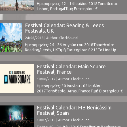
Ημερομηνίες: 12 - 14 Ιουλίου 2018Τοποθεσία:
Lisbon, PortugalΤιμή Εισιτηρίου: €
129Χωρητικότητα: 50,000Το Line Up
περιλαμβάνει:Alice in Chains, At The Drive In,
Beatriz Pessoa, Bernardo, Chvrches, Dead
Festival Calendar: Reading & Leeds
End, DJ Glue, Eels, Franz Ferdinand, Friendly
Festivals, UK
Fires, Fumaxa, Future Islands, Here's Johnny, Jack
24/08/2018 | Author: ClockSound
White, Khalid, Mallu Magalhães, Marmozets,
Minta & The Brook Trout, MGMT, Nine Inch ...
Ημερομηνίες: 24 - 26 Αυγούστου 2018Τοποθεσία:
Reading/Leeds, UKΤιμή Εισιτηρίου: £ 213Το Line Up
περιλαμβάνει:
t.b.a.www.readingfestival.com / www.leedsfestival.com ⁪
Festival Calendar: Main Square
Festival, France
30/06/2017 | Author: ClockSound
Ημερομηνίες: 30 Ιουνίου - 02 Ιουλίου
2017Τοποθεσία: Arras, FranceΤιμή Εισιτηρίου: €
115Χωρητικότητα: 40,000Το Line Up
περιλαμβάνει:Radiohead, Major Lazer, System Of
A Down, more t.b.a.www.mainsquarefestival.fr⁪ ⁪ ⁪
Festival Calendar: FIB Benicàssim
Festival, Spain
18/07/2019 | Author: ClockSound
Dates: 18 - 21 July 2019Τοποθεσία: Benicassim,