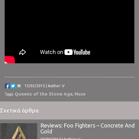
13/03/2015 | Author: V
Queens of the Stone Age
Muse
Tags:
,
Σχετικά άρθρα
Reviews: Foo Fighters – Concrete And
Gold