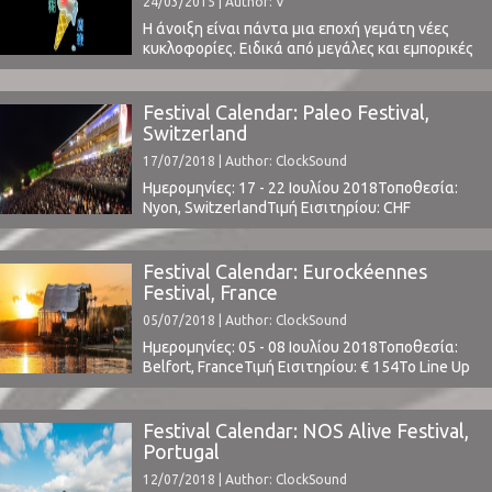
24/03/2015 | Author: V
ρόλο στον τρόπο που η ...
Η άνοιξη είναι πάντα μια εποχή γεμάτη νέες
κυκλοφορίες. Ειδικά από μεγάλες και εμπορικές
μπάντες, οι εταιρίες των οποίων θέλουν να
ανοίξουν την όρεξη στο κοινό λίγο πριν την
έναρξη της φεστιβαλικής περιόδου στην
Festival Calendar: Paleo Festival,
Ευρώπη (Μάιος-Αύγουστος). Έτσι και φέτος
Switzerland
αναμένουμε αρκετές νέες κυκλοφορίες.Μία από
17/07/2018 | Author: ClockSound
αυτές είναι το The Magic Whip ...
Ημερομηνίες: 17 - 22 Ιουλίου 2018Τοποθεσία:
Nyon, SwitzerlandΤιμή Εισιτηρίου: CHF
350Χωρητικότητα: 35,000Το Line Up
περιλαμβάνει: t.b.a.www.paleo.ch ⁪
Festival Calendar: Eurockéennes
Festival, France
05/07/2018 | Author: ClockSound
Ημερομηνίες: 05 - 08 Ιουλίου 2018Τοποθεσία:
Belfort, FranceΤιμή Εισιτηρίου: € 154Το Line Up
περιλαμβάνει: www.eurockeennes.fr ⁪
Festival Calendar: NOS Alive Festival,
Portugal
12/07/2018 | Author: ClockSound