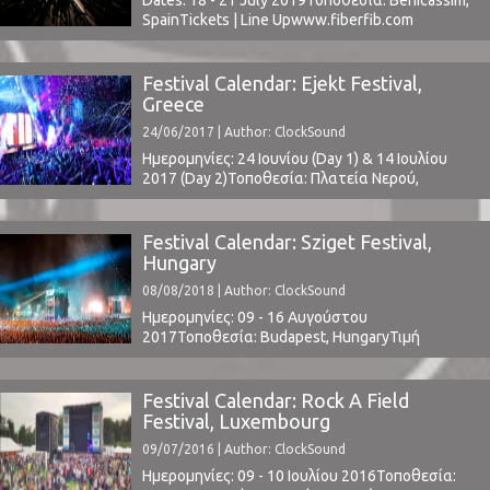
SpainTickets | Line Upwww.fiberfib.com ⁪
Festival Calendar: Ejekt Festival,
Greece
24/06/2017 | Author: ClockSound
Ημερομηνίες: 24 Ιουνίου (Day 1) & 14 Ιουλίου
2017 (Day 2)Τοποθεσία: Πλατεία Νερού,
Φάληρο, ΕλλάδαΤιμή Εισιτηρίου: € 70 - 80 (2-
μερο) - Αγορά: www.viva.grΧωρητικότητα: -Το
Line Up περιλαμβάνει: The Jesus And Mary
Festival Calendar: Sziget Festival,
Chain, Kasabian, The Killers, The, Kills, Peter Hook
Hungary
& The Light, Of Montreal, Black Hat Bones, more
08/08/2018 | Author: ClockSound
t.b.a.www.ejekt.gr ⁪ ⁪
Ημερομηνίες: 09 - 16 Αυγούστου
2017Τοποθεσία: Budapest, HungaryΤιμή
Εισιτηρίου: € 275 (Tickets)Το Line Up
περιλαμβάνει: Kendrick Lamar * Kygo * Mumford
and Sons * Liam Gallagher * Bastille * Lykke Li *
Festival Calendar: Rock A Field
Parov Stelar * The Kooks * MØ * Kaleo * Zara
Festival, Luxembourg
Larsson * Gogol Bordello * Clean Bandit * ...
09/07/2016 | Author: ClockSound
Ημερομηνίες: 09 - 10 Ιουλίου 2016Τοποθεσία: