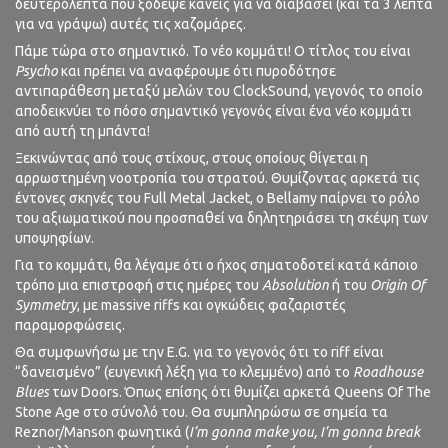
δευτερόλεπτα που ξόδεψε κανείς για να διαβάσει (και τα 3 λεπτά
για να γράψω) αυτές τις χαζομάρες.
Πάμε τώρα στο σημαντικό. Το νέο κομμάτι! Ο τίτλος του είναι
Psycho
και πρέπει να αναφέρουμε ότι πυροδότησε
αντιπαράθεση μεταξύ μελών του ClockSound, γεγονός το οποίο
αποδεικνύει το πόσο σημαντικό γεγονός είναι ένα νέο κομμάτι
από αυτή τη μπάντα!
Ξεκινώντας από τους στίχους, στους οποίους θίγεται η
αρρωστημένη νοοτροπία του στρατού. Θυμίζοντας αρκετά τις
έντονες σκηνές του Full Metal Jacket, ο Bellamy παίρνει το ρόλο
του αξιωματικού που προσπαθεί να δηλητηριάσει τη σκέψη των
υποψηφίων.
Για το κομμάτι, θα λέγαμε ότι ο ήχος σηματοδοτεί κατά κάποιο
τρόπο μια επιστροφή στις ημέρες του
Absolution
ή του
Origin Of
Symmetry
, με massive riffs και ογκώδεις φαζαριστές
παραμορφώσεις.
Θα συμφωνήσω με την E.G. για το γεγονός ότι το riff είναι
“δανεισμένο” (ευγενική λέξη για το κλεμμένο) από το
Roadhouse
Blues
των Doors. Όπως επίσης ότι θυμίζει αρκετά Queens Of The
Stone Age στο σύνολό του. Θα συμπληρώσω σε σημεία τα
Reznor/Manson φωνητικά (
I’m gonna make you, I’m gonna break