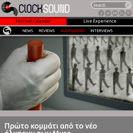
Festival Calendar
Live Experience
NEWS
REVIEWS
AUDIO/VIDEO
INTERVIEWS
Πρώτο κομμάτι από το νέο