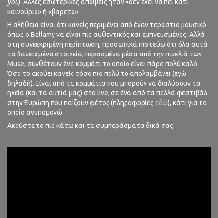
you
). Άλλες εσωτερικές απόψεις ήταν «δεν έχει να πει κάτι
καινούριο» ή «βαρετό».
Η αλήθεια είναι ότι κανείς περιμένει από έναν τεράστιο μουσικό
όπως ο Bellamy να είναι πιο αυθεντικός και εμπνευσμένος. Αλλά
στη συγκεκριμένη περίπτωση, προσωπικά πιστεύω ότι όλα αυτά
τα δανεισμένα στοιχεία, περασμένα μέσα από την πινελιά των
Muse, συνθέτουν ένα κομμάτι το οποίο είναι πάρα πολύ καλό.
Όσο το ακούει κανείς τόσο πιο πολύ το απολαμβάνει (εγώ
δηλαδή). Είναι από τα κομμάτια που μπορούν να διαλύσουν τα
ηχεία (και τα αυτιά μας) στο live, σε ένα από τα πολλά φεστιβάλ
στην Ευρώπη που παίζουν φέτος (πληροφορίες
εδώ
), κάτι για το
οποίο ανυπομονώ.
Ακούστε το πιο κάτω και τα συμπεράσματα δικά σας.