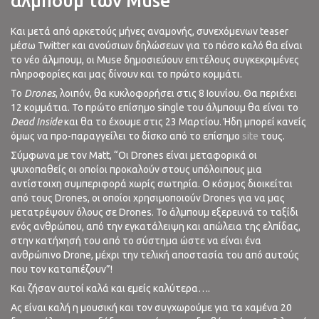
άλμπουμ των Muse
Και μετά από αρκετούς μήνες αναμονής, συνεχόμενων teaser
μέσω Twitter και ανούσιων δηλώσεων για το πόσο καλό θα είναι
το νέο άλμπουμ, οι Muse δημοσιεύουν επιτέλους συγκεκριμένες
πληροφορίες και μας δίνουν και το πρώτο κομμάτι.
Το
Drones
, λοιπόν, θα κυκλοφορήσει στις 8 Ιουνίου. Θα περιέχει
12 κομμάτια. Το πρώτο επίσημο single του άλμπουμ θα είναι το
Dead Inside
και θα το έχουμε στις 23 Μαρτίου. Ήδη μπορεί κανείς
όμως να προ-παραγγείλει το δίσκο από το επίσημο
site
τους.
Σύμφωνα με τον Matt, “Οι Drones είναι μεταφορικά οι
ψυχοπαθείς οι οποίοι προκαλούν στους υπόλοιπους μια
αντίστοιχη συμπεριφορά χωρίς σωτηρία. Ο κόσμος διοικείται
από τους Drones, οι οποίοι χρησιμοποιούν Drones για να μας
μετατρέψουν όλους σε Drones. Το άλμπουμ εξερευνά το ταξίδι
ενός ανθρώπου, από την εγκατάλειψη και απώλεια της ελπίδας,
στην κατήχησή του από το σύστημα ώστε να είναι ένα
ανθρώπινο Drone, μέχρι την τελική αποστασία του από αυτούς
που τον καταπιέζουν”!
Και ζήσαν αυτοί καλά και εμείς καλύτερα….
Ας είναι καλή η μουσική και τον συγχωρούμε για τα χαμένα 20