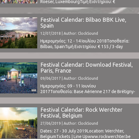
Roeser, LuxembourgΤιμή Εισιτηρίου: €
110Χωρητικότητα: 20,000Το Line Up
περιλαμβάνει: Pixies, The 1975, Parov Stelar,
Bring Me The Horizon, Steve Aoki, Deichkind,
Festival Calendar: Bilbao BBK Live,
Gogol Bordello, Tyler, The Creator, more
Spain
t.b.a.www.rockafield.lu⁪ ⁪
12/07/2018 | Author: ClockSound
Ημερομηνίες: 12 - 14 Ιουλίου 2018Τοποθεσία:
Bilbao, SpainΤιμή Εισιτηρίου: € 155 / 3-day
(buy here)www.bilbaobbklive.comΤο Line Up
περιλαμβάνει: The XX, King Gizzard and The
Lizard Wizard, Cigarettes After Sex, Parquet
Festival Calendar: Download Festival,
Courts, Alt-J, Florence and The Machine, Mount
Paris, France
Kimbie, The Chemical Brothers, Modeselektor,
09/06/2017 | Author: ClockSound
Gorillaz, Noel Gallagher's High Flying Birds, My
Bloody Valentine, David ...
Ημερομηνίες: 09 - 11 Ιουνίου
2017Τοποθεσία: Base Aérienne 217 de Brétigny-
sur-Orge / Le Plessis-PâtéΤιμή Εισιτηρίου: € 69
per dayΧωρητικότητα: -Το Line Up
περιλαμβάνει: Green Day, System Of A Down,
Festival Calendar: Rock Werchter
Prophets Of Rage, Linkin Park, Blink 182, more
Festival, Belgium
t.b.a.www.downloadfestival.fr
27/06/2019 | Author: ClockSound
Dates: 27 - 30 July 2019Location: Werchter,
BelgiumTickets | Line Upwww.rockwerchter.be ⁪