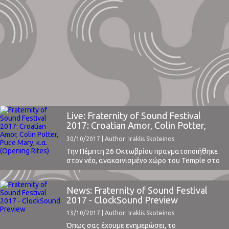
Live: Fraternity of Sound Festival
2017: Croatian Amor, Colin Potter,
Puce Mary, κ.α. (Opening Rites)
30/10/2017 | Author: Iraklis Skoteinos
Την Πέμπτη 26 Οκτωβρίου πραγματοποιήθηκε
στον νέο, ανακαινισμένο χώρο του Temple στο
Γκάζι, η εισαγωγική βραδιά συναυλιών, τα
"opening rites" δηλαδή, του Fraternity of Sound
Festival, σε μία συμπαραγωγή της 3 Shades of
News: Fraternity of Sound Festival
Black, της 3P Lab και της Temple Productions,
2017 - ClockSound Preview
συνεπικουρούμενη από το Αθηναϊκό label
13/10/2017 | Author: Iraklis Skoteinos
Coherent States. Το Fraternity of Sound Festival
εστιάζει στον πειραματικό αλλά και ...
Όπως σας έχουμε ενημερώσει, το