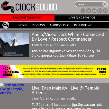
Festival Calendar
Live Experience
NEWS
REVIEWS
AUDIO/VIDEO
INTERVIEWS
Audio/Video: Jack White - Connected
By Love / Respect Commander
12/01/2018 | Author: Anna Lefka
Από τα πιο σημαντικά νέα της χρονιάς η νέα
δισκογραφία του Jack White. Το νέο του
άλμπουμ θα φέρει τον τίτλο "Boarding House
Reach" και θα κυκλοφορήσει στις 23 Μαρτίου
από τις Third Man Records / Columbia / Feelgood
Records.Δείτε το πρώτο βίντεο του Connected
By Love και το audio του ...
Live: Drab Majesty - Live @ Temple,
Athens
09/01/2018 | Author: Anna Lefka
Το Σάββατο 6 Ιανουαρίου βρεθήκαμε και πάλι