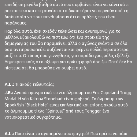
επειδή σε μεγάλο βαθμό αυτό που συμβαίνει είναι να κάνει κάτι
ρατσιστικό και στη συνέχεια τα δικαστήρια να περνούν από τη
διαδικασία να του υπενθυμίσουν ότι οι πράξεις του είναι
παράνομες.
Παρ’όλα αυτά, έχει σχεδόν τελειώσει και ανυπομονώ για το
μέλλον. Εξακολουθώ να πιστεύω ότι ένα στοιχείο της
δημαγωγίας του θα παραμείνει, αλλά ο αγώνας ενάντια σε όλα
όσα αντιπροσωπεύει αυξάνεται και φέρνει πολλά περισσότερα
μαζί του. Ο τόπος που γεννήθηκα, για παράδειγμα, μόλις εξέλεξε
Δημοκρατικούς στο αξίωμα για πρώτη φορά όσο ζω. Ποτέ δεν θα
πίστευα ότι θα μπορούσε να συμβεί αυτό.
A.L.:
Τι ακούς τελευταία;
J.R.:
Αγαπώ πραγματικά το νέο άλμπουμ του Eric Copeland Trogg
Modal. Η νέα Katrina Stonehart είναι φοβερή. Το άλμπουμ των
Spookfish “Black Hole” είναι εκπληκτικό και επίσης ακούω αυτό
το άλμπουμ με τίτλο “Spiritual” από τoυς Tengger, ένα
νοτιοκορεατικό συγκρότημα.
A.L.:
Ποιο είναι το αγαπημένο σου φαγητό? Πού πρέπει να πάω