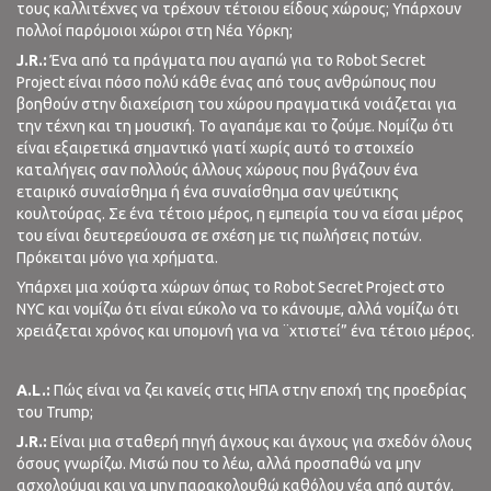
τους καλλιτέχνες να τρέχουν τέτοιου είδους χώρους; Υπάρχουν
πολλοί παρόμοιοι χώροι στη Νέα Υόρκη;
J.R.:
Ένα από τα πράγματα που αγαπώ για το Robot Secret
Project είναι πόσο πολύ κάθε ένας από τους ανθρώπους που
βοηθούν στην διαχείριση του χώρου πραγματικά νοιάζεται για
την τέχνη και τη μουσική. Το αγαπάμε και το ζούμε. Νομίζω ότι
είναι εξαιρετικά σημαντικό γιατί χωρίς αυτό το στοιχείο
καταλήγεις σαν πολλούς άλλους χώρους που βγάζουν ένα
εταιρικό συναίσθημα ή ένα συναίσθημα σαν ψεύτικης
κουλτούρας. Σε ένα τέτοιο μέρος, η εμπειρία του να είσαι μέρος
του είναι δευτερεύουσα σε σχέση με τις πωλήσεις ποτών.
Πρόκειται μόνο για χρήματα.
Υπάρχει μια χούφτα χώρων όπως το Robot Secret Project στο
NYC και νομίζω ότι είναι εύκολο να το κάνουμε, αλλά νομίζω ότι
χρειάζεται χρόνος και υπομονή για να ¨χτιστεί” ένα τέτοιο μέρος.
A.L.:
Πώς είναι να ζει κανείς στις ΗΠΑ στην εποχή της προεδρίας
του Trump;
J.R.:
Είναι μια σταθερή πηγή άγχους και άγχους για σχεδόν όλους
όσους γνωρίζω. Μισώ που το λέω, αλλά προσπαθώ να μην
ασχολούμαι και να μην παρακολουθώ καθόλου νέα από αυτόν,