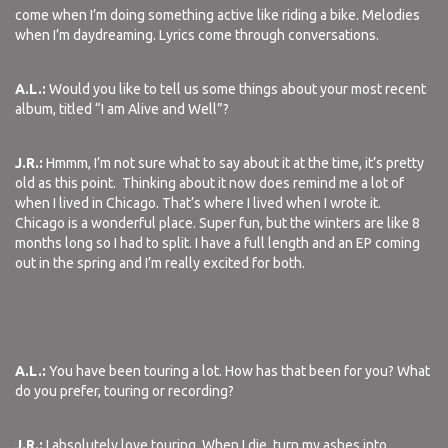
come when I’m doing something active like riding a bike. Melodies
when I’m daydreaming. Lyrics come through conversations.
A.L.:
Would you like to tell us some things about your most recent
album, titled “I am Alive and Well”?
J.R.:
Hmmm, I’m not sure what to say about it at the time, it’s pretty
old as this point.
Thinking about it now does remind me a lot of
when I lived in Chicago. That’s where I lived when I wrote it.
Chicago is a wonderful place. Super fun, but the winters are like 8
months long so I had to split. I have a full length and an EP coming
out in the spring and I’m really excited for both.
A.L.:
You have been touring a lot. How has that been for you? What
do you prefer, touring or recording?
J.R.:
I absolutely love touring. When I die, turn my ashes into