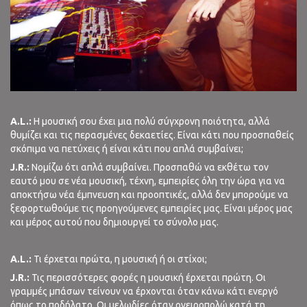
A.L.:
Η μουσική σου έχει μια πολύ σύγχρονη ποιότητα, αλλά
θυμίζει και τις περασμένες δεκαετίες. Είναι κάτι που προσπαθείς
σκόπιμα να πετύχεις ή είναι κάτι που απλά συμβαίνει;
J.R.:
Νομίζω ότι απλά συμβαίνει. Προσπαθώ να εκθέτω τον
εαυτό μου σε νέα μουσική, τέχνη, εμπειρίες όλη την ώρα για να
αποκτήσω νέα έμπνευση και προοπτικές, αλλά δεν μπορούμε να
ξεφορτωθούμε τις προηγούμενες εμπειρίες μας. Είναι μέρος μας
και μέρος αυτού που δημιουργεί το σύνολο μας.
A.L.:
Τι έρχεται πρώτα, η μουσική ή οι στίχοι;
J.R.:
Τις περισσότερες φορές η μουσική έρχεται πρώτη. Οι
γραμμές μπάσων τείνουν να έρχονται όταν κάνω κάτι ενεργό
όπως το ποδήλατο. Οι μελωδίες όταν ονειροπολώ κατά τη