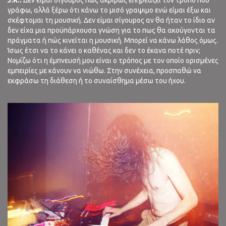
J.R.:
Δεν είμαι σίγουρος πως ακριβώς επηρεάζει τον τρόπο που
γράφω, αλλά ξέρω ότι κάνω το μισό
γραψιμο ενώ είμαι έξω και
σκέφτομαι τη μουσική. Δεν είμαι σίγουρος αν θα ήταν το ίδιο αν
δεν είχα μια προϋπάρχουσα γνώση για το πως θα ακούγονται τα
πράγματα ή πώς κινείται η μουσική. Μπορεί να κάνω λάθος όμως.
Ίσως έτσι να το κάνει ο καθένας και δεν το έκανα ποτέ πριν;
Νομίζω ότι η έμπνευσή μου είναι ο τρόπος με τον οποίο ορισμένες
εμπειρίες με κάνουν να νιώθω. Στην συνέχεια, προσπαθώ να
εκφράσω τη διάθεση ή το συναίσθημα μέσω του ήχου.