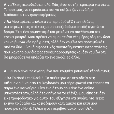
A.L.:
Έχεις περιοδεύσει πολύ. Πώς είναι αυτή η εμπειρία για σένα;
Τι προτιμάς, να περιοδεύεις και να παίζεις ζωντανά ή τη
διαδικασία των ηχογραφήσεων;
J.R.:
Μου αρέσει απόλυτα να περιοδεύω! Όταν πεθάνω,
μετατρέψτε τις στάχτες μου σε πεζοδρόμιο επειδή αγαπώ το
δρόμο. Έχει ένα ρομαντισμό και με κάνει να αισθάνομαι ότι
τρέχει μακριά. Μου αρέσει να είμαι σε ένα νέο μέρος όλη την ώρα
και να βιώνω νέα πράγματα, αλλά δεν νομίζω ότι προτιμώ κάτι
από τα δύο. Είναι διαφορετικές συναισθηματικές καταστάσεις
που ικανοποιούν διαφορετικές παρορμήσεις και δεν νομίζω ότι
θα μπορούσε να υπάρξει το ένα χωρίς το άλλο.
A.L.:
Ποιο είναι το αγαπημένο σου κομμάτι μουσικού εξοπλισμού;
J.R.:
Το Nord Lead Rack 2. Το απέκτησα σε περιοδεία στη
Λιθουανία. Ένα από τα
keyboards μου πήρε φωτιά και έπρεπε να
πάρω ένα καινούριο. Είχα ένα άτομο που είχε ένα online
υποκατάστατο, αλλά όταν πήγα να το ελέγξω μου είπε ότι δεν
είχε τροφοδοτικό για αυτό. Του εξήγησα ότι ανοίγω για Traxx
εκείνο το βράδυ και χρειαζόμουν κάτι άμεσα και έτσι μου
πούλησε το Nord. Τελικά ήταν ακριβώς αυτό που ήθελα.