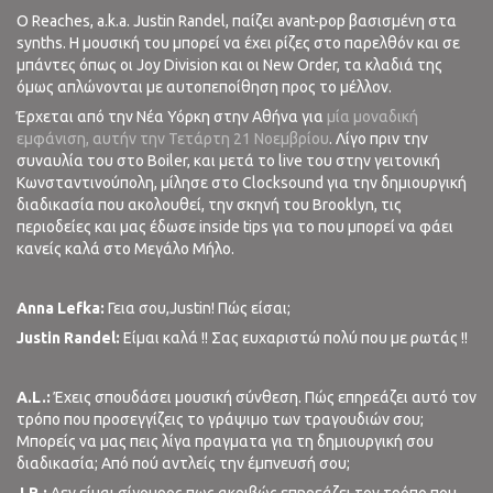
O Reaches, a.k.a. Justin Randel, παίζει avant-pop βασισμένη στα
synths. Η μουσική του μπορεί να έχει ρίζες στο παρελθόν και σε
μπάντες όπως οι Joy Division και οι New Order, τα κλαδιά της
όμως απλώνονται με αυτοπεποίθηση προς το μέλλον.
Έρχεται από την Νέα Υόρκη στην Αθήνα για
μία μοναδική
εμφάνιση, αυτήν την Τετάρτη 21 Νοεμβρίου
. Λίγο πριν την
συναυλία του στο Boiler, και μετά το live του στην γειτονική
Κωνσταντινούπολη, μίλησε στο Clocksound για την δημιουργική
διαδικασία που ακολουθεί, την σκηνή του Brooklyn, τις
περιοδείες και μας έδωσε inside tips για το που μπορεί να φάει
κανείς καλά στο Μεγάλο Μήλο.
Anna Lefka:
Γεια σου,Justin! Πώς είσαι;
Justin Randel:
Είμαι καλά !! Σας ευχαριστώ πολύ που με ρωτάς !!
A.L.:
Έχεις σπουδάσει μουσική σύνθεση. Πώς επηρεάζει αυτό τον
τρόπο που προσεγγίζεις το γράψιμο των τραγουδιών σου;
Μπορείς να μας πεις λίγα πραγματα για τη δημιουργική σου
διαδικασία; Από πού αντλείς την έμπνευσή σου;