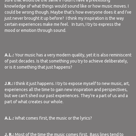
sure that would be the same if I didn’t have a preexisting
knowledge of what things would sound like or how music moves. I
could be wrong though. Maybe that’s how everyone does it and I’ve
just never brought it up before?
I think my inspiration is the way
certain experiences make me feel.
In turn, I try to express the
mood or emotion through sound.
A.L.:
Your music has a very modern quality, yet it is also reminiscent
of past decades. Is that something you try to achieve deliberately,
or is it something that just happens?
J.R.:
I think it just happens. I try to expose myself to new music, art,
experiences all the time to gain new inspiration and perspectives,
but we can’t shed our past experiences. They’re a part of us and a
part of what creates our whole.
A.L.:
What comes first, the music or the lyrics?
J. R.:
Most of the time the music comes first.
Bass lines tend to