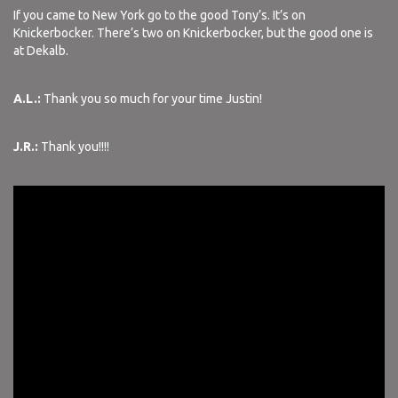
If you came to New York go to the good Tony’s. It’s on
Knickerbocker. There’s two on Knickerbocker, but the good one is
at Dekalb.
A.L.:
Thank you so much for your time Justin!
J.R.:
Thank you!!!!