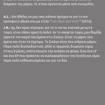
διάρκεια της μέρας. Οι στίχοι έρχονται μέσα από συνομιλίες.
A.L.:
Θα ήθελες να μας πεις κάποια πράγματα για το πιο
πρόσφατο album σου με τίτλο “
Ι am Alive and Well?
” (2016);
J.R.:
Xμ, δεν είμαι σίγουρος για το τι να πω σχετικά με αυτό
τώρα, είναι πλέον αρκετά παλιό. Αν το σκεφτώ τώρα, μου θυμίζει
αρκετά τον καιρό που έμενα στο Σικάγο. Είναι το μέρος που
έμενα και όταν το έγραψα. Το Σικάγο είναι ένα υπέροχο μέρος.
Πάρα πολύ διασκεδαστικό, αλλά οι χειμώνες διαρκούν γύρω
στους 8 μήνες, οπότε ένιωσα την ανάγκη να φύγω. Έχω ένα LP
και ένα EP που πρόκεται να κυκλοφορήσουν την άνοιξη και είμαι
πάρα πολύ ενθουσιασμένος και για τα δύο.