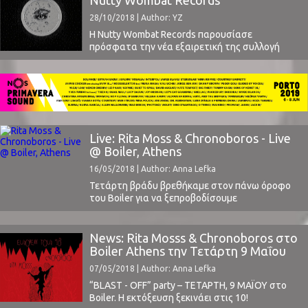
Nutty Wombat Records
Marco Tomasin Milevski και Tomer Tea Damsky έχει
28/10/2018 | Author: YZ
ως έδρα του την Ιερουσαλήμ και δημιουργήθηκε
κάτω από την ομπρέλα της Excessive Productions,
Η Nutty Wombat Records παρουσίασε
μιας κολεκτίβας ...
πρόσφατα την νέα εξαιρετική της συλλογή
"ΣΕΛΑΝΑ", λίγους μήνες μετά την Tool Sessions
(διαβάστε εδώ).Αυτή τη φορά η ετικέτα
επέλεξε το γυναικείο φύλο, επιλέγοντας μερικές
από τις καλύτερες ανερχόμενες μουσικούς της
τρέχουσας μουσικής σκηνής.Ονόματα όπως
η Saber Rider, Marcel Dune, Venus
Volcanism, NatCase, cORNIzA, Spivak, S O a N N E
Live: Rita Moss & Chronoboros - Live
F a ...
@ Boiler, Athens
16/05/2018 | Author: Anna Lefka
Τετάρτη βράδυ βρεθήκαμε στον πάνω όροφο
του Boiler για να ξεπροβοδίσουμε
τους Chronoboros και Rita Mosss για
την ευρωπαική τους περιοδεία.Λευκά μαντίλια,
μαύρα γυαλιά που έκρυβαν δάκρυα συγκίνησης
News: Rita Mosss & Chronoboros στο
και κουτάκια μπίρας που εκτοξεύονταν προς
Boiler Athens την Τετάρτη 9 Μαΐου
την σκηνή επιστρατεύτηκαν για να
07/05/2018 | Author: Anna Lefka
προσφέρουν έναν αποχαιρετισμό αντάξιο των
δύο μπαντών. Chronoboros Την βραδιά άνοιξαν
“BLAST - OFF” party – ΤΕΤΑΡΤΗ, 9 ΜΑΪΟΥ στο
οι Chronoboros. To τριμελές σχήμα παίζει
Boiler. Η εκτόξευση ξεκινάει στις 10!