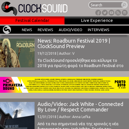
Festival Calendar
Live Experience
NEWS
REVIEWS
AUDIO/VIDEO
INTERVIEWS
News: Roadburn Festival 2019 |
ClockSound Preview
19/12/2018 | Author: V
Το ClockSound προσκλήθηκε και κάλυψε το
2018 για πρώτη φορά το Roadburn festival στο
Tilburg της Ολλανδίας. Το Roadburn, κατά τη
διάρκεια των ετών, κατάφερε να εξελιχθεί
στην σημαντικότερη εκδήλωση για τον,
underground θα λέγαμε, ήχο στον κόσμο, όχι
μόνο για τους οπαδούς αλλά και για τις ίδιες τις
μπάντες ...
Audio/Video: Jack White - Connected
By Love / Respect Commander
12/01/2018 | Author: Anna Lefka
Από τα πιο σημαντικά νέα της χρονιάς η νέα