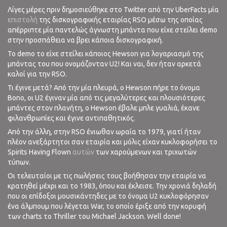
Λίγες μέρες πριν δημοσιεύθηκε στο Twitter από την UberFacts μία
επιστολή
της δισκογραφικής εταιρίας RSO μέσω της οποίας
απέρριπτε μία παντελώς άγνωστη μπάντα που είχε στείλει demo
στην προσπάθεια να βρει κάποια δισκογραφική.
Το demo το είχε στείλει κάποιος Hewson για λογαριασμό της
μπάντας του που ονομάζονταν U2! Και ναι, δεν ήταν αρκετά
καλοί για την RSO.
Τι έγινε μετά? Από την μία πλευρά, ο Hewson πήρε το όνομα
Bono, οι U2 έγιναν μία από τις μεγαλύτερες και πλουσιότερες
μπάντες στον πλανήτη, ο Hewson έβαλε μπλε γυαλιά, έκανε
φιλανθρωπίες και έγινε αντιπαθητικός.
Από την άλλη, στην RSO ένιωθαν ωραία το 1979, γιατί ήταν
πλέον ανεξάρτητοι σαν εταιρία και μόλις είχαν κυκλοφορήσει το
Spirits Having Flown
αυτών
των χαρούμενων και τριχωτών
τύπων.
Οι τελευταίοι με τις πωλήσεις τους βοήθησαν την εταιρία να
κρατηθεί μέχρι και το 1983, όπου και έκλεισε. Την χρονιά δηλαδή
που οι επίδοξοι μουσικάντηδες με το όνομα U2 κυκλοφόρησαν
ένα άλμπουμ που λέγεται War, το οποίο έριξε από την κορυφή
των charts το Thriller του Michael Jackson. Well done!