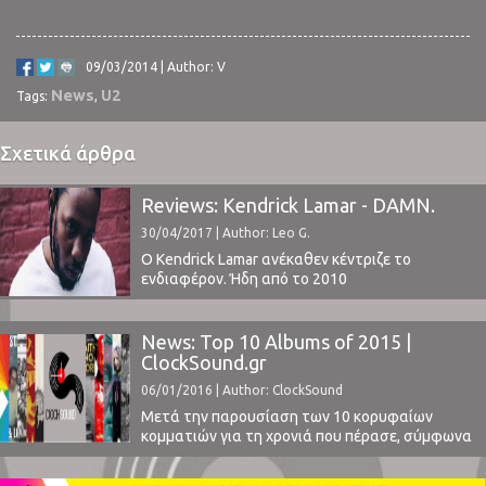
09/03/2014 | Author: V
News
U2
Tags:
,
Σχετικά άρθρα
Reviews: Kendrick Lamar - DAMN.
30/04/2017 | Author: Leo G.
Ο Kendrick Lamar ανέκαθεν κέντριζε το
ενδιαφέρον. Ήδη από το 2010
("Overly Dedicated" EP) έδωσε δείγματα
καλλιτεχνικής φιλοδοξίας, μοναδικό
αφηγηματικό ταλέντο και εννοιολογική συνοχή
News: Top 10 Albums of 2015 |
στις δουλειές του, που έδωσαν στον ίδιο και
ClockSound.gr
την ανεξάρτητη Top Dawg Entertainment την
06/01/2016 | Author: ClockSound
ευκαιρία να συνεργαστούν με την Aftermath
Records και τον μεγιστάνα του hip-hop Dr.
Μετά την παρουσίαση των 10 κορυφαίων
Dre.Το ...
κομματιών για τη χρονιά που πέρασε, σύμφωνα
με την ψηφοφορία των συντακτών του
ClockSound, ήρθε η ώρα για μία ακόμα πιο