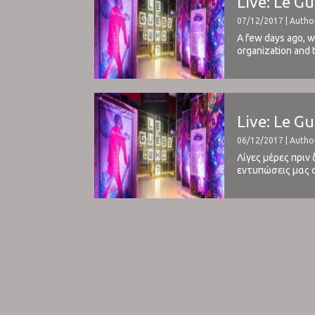
Live: Le G
07/12/2017 | Auth
A few days ago, we
organization and 
article here. This is
Live: Le G
06/12/2017 | Auth
Λίγες μέρες πριν
εντυπώσεις μας α
Mariam και Gas. Μ