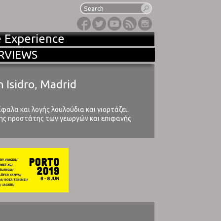
e Experience
RVIEWS
n Isidro, Madrid
φαλα και λογής λουλούδια και γιορτάζει.
πίσης προστάτης των γεωργών και επιφανής