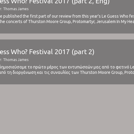
uess Who? Festival 2017 (part 2, Eng)
or: Thomas James
 published the first part of our review from this year's Le Guess Who fes
the concerts of Thurston Moore Group, Protomartyr, Jerusalem In My He
 ...
uess Who? Festival 2017 (part 2)
or: Thomas James
 δημοσιεύσαμε το πρώτο μέρος των εντυπώσεών μας από το φετινό Le 
πό τη διοργάνωση και τις συναυλίες των Thurston Moore Group, Protom
πορείτε να δείτε το άρθρο μας εδώ.Αυτό είναι ...