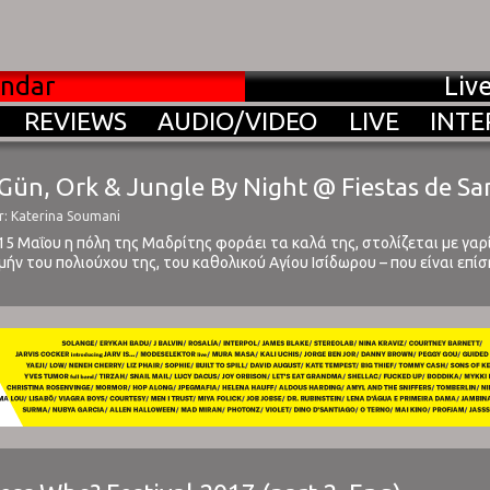
endar
Liv
REVIEWS
AUDIO/VIDEO
LIVE
INTE
n Gün, Ork & Jungle By Night @ Fiestas de Sa
r: Katerina Soumani
15 Μαΐου η πόλη της Μαδρίτης φοράει τα καλά της, στολίζεται με γαρί
ιμήν του πολιούχου της, του καθολικού Αγίου Ισίδωρου – που είναι ε
οκαλούνται οι βέροι Μαδριλένιοι – αλλά, μεταξύ μας, ...