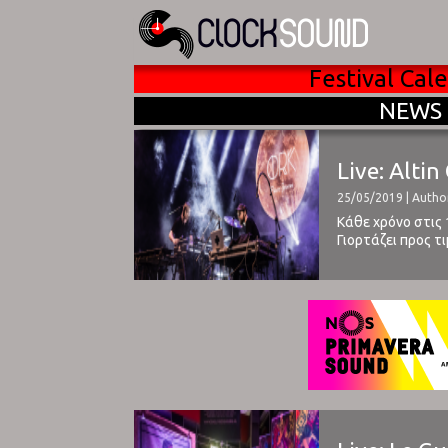
Festival Cal
NEWS
Live: Alti
25/05/2019 | Autho
Κάθε χρόνο στις 
Γιορτάζει προς τ
«γάτος», όπως απ