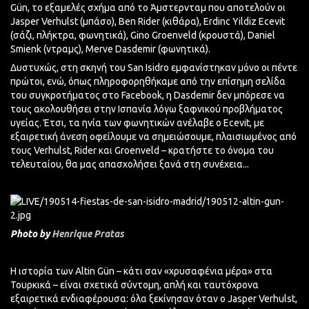
Gün, το εξαμελές σχήμα από το Άμστερνταμ που αποτελούν οι
Jasper Verhulst (μπάσο), Ben Rider (κιθάρα), Erdinc Yildiz Ecevit
(σάζι, πλήκτρα, φωνητικά), Gino Groenveld (κρουστά), Daniel
Smienk (ντραμς), Merve Dasdemir (φωνητικά).
Δυστυχώς, στη σκηνή του San Isidro εμφανίστηκαν μόνο οι πέντε
πρώτοι, ενώ, όπως πληροφορηθήκαμε από την επίσημη σελίδα
του συγκροτήματος στο Facebook, η Dasdemir δεν μπόρεσε να
τους ακολουθήσει στην Ισπανία λόγω ξαφνικού προβλήματος
υγείας. Έτσι, τα ηνία των φωνητικών ανέλαβε ο Ecevit, με
εξαιρετική άνεση οφείλουμε να σημειώσουμε, πλαισιωμένος από
τους Verhulst, Rider και Groenveld – κρατήστε το όνομα του
τελευταίου, θα μας απασχολήσει ξανά στη συνέχεια...
Photo by
Henrique Pratas
Η ιστορία των Altin Gün – κάτι σαν «χρυσαφένια μέρα» στα
Τουρκικά – είναι σχετικά σύντομη, απλή και ταυτόχρονα
εξαιρετικά ενδιαφέρουσα: όλα ξεκίνησαν όταν ο Jasper Verhulst,