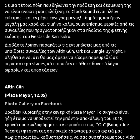
Σε μια τέτοια πόλη που δηλώνει την πρόθεση και δέσμευσή της
να είναι ανοιχτή και φιλόξενη, το ClockSound είναι πλέον
επίτιμος – και εν μέρει εγγεγραμμένος! – δημότης και ήταν
μεγάλη μας χαρά και τιμή να καλύψουμε επίσημα μερικές από τις
συναυλίες που πραγματοποιήθηκαν στα πλαίσια της φετινής
έκδοσης του Fiestas de San Isidro.
Διαβάστε λοιπόν παρακάτω τις εντυπώσεις μας από τις
υπαίθριες συναυλίες των Altin Gün, Ork και Jungle By Night. Η
αλήθεια είναι ότι θα μας άρεσε να είχαμε παρευρεθεί σε
περισσότερα stages, κάτι που δεν στάθηκε δυνατό λόγω
ωραρίων και αποστάσεων.
Altin
G
ü
n
(Plaza Mayor, 12.05)
Photo Gallery on Facebook
Βραδάκι Κυριακής στην κεντρική Plaza Mayor. Το σκηνικό είναι
ήδη έτοιμο να υποδεχτεί την μπάντα-αποκάλυψη του 2018,
χρονιά που κυκλοφόρησε το ντεμπούτο τους “On” (Bongo Joe
Records) φτάνοντας σαν οικείο ξάφνιασμα στα αφτιά μας.
Χωρίς περαιτέρω καθυστερήσεις, να σας συστήσουμε τους Altin