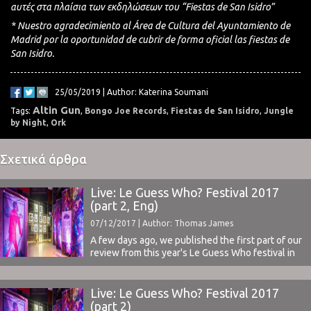
αυτές στα πλαίσια των εκδηλώσεων του “Fiestas de San Isidro”
* Nuestro agradecimiento al Área de Cultura del Ayuntamiento de
Madrid por la oportunidad de cubrir de forma oficial las fiestas de
San Isidro.
25/05/2019 | Author: Katerina Soumani
Altin Gun
Tags:
,
Bongo Joe Records
,
Fiestas de San Isidro
,
Jungle
by Night
,
Ork
Σχετικά άρθρα
Live: Le Guess Who? Festival 2017
(part 2, Eng)
07/12/2017 | Author: Thomas James
A few days ago, we published the first part of our
review from this year's Le Guess Who festival in
Utrecht, with our impressions from the
organization and the concerts of Thurston Moore
Group, Protomartyr, Jerusalem In My Heart,
Live: Le Guess Who? Festival 2017
Amadou & Mariam and Gas. You can find our
(part 2)