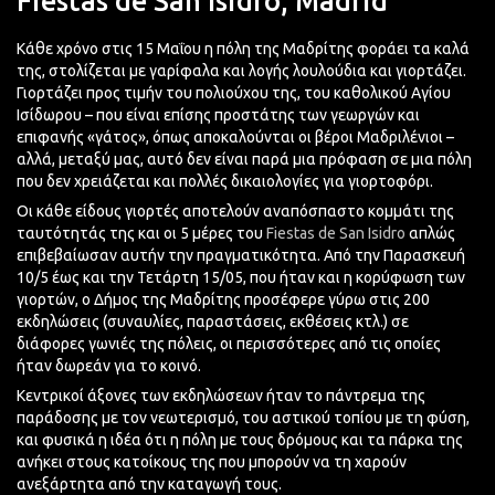
Fiestas de San Isidro, Madrid
Κάθε χρόνο στις 15 Μαΐου η πόλη της Μαδρίτης φοράει τα καλά
της, στολίζεται με γαρίφαλα και λογής λουλούδια και γιορτάζει.
Γιορτάζει προς τιμήν του πολιούχου της, του καθολικού Αγίου
Ισίδωρου – που είναι επίσης προστάτης των γεωργών και
επιφανής «γάτος», όπως αποκαλούνται οι βέροι Μαδριλένιοι –
αλλά, μεταξύ μας, αυτό δεν είναι παρά μια πρόφαση σε μια πόλη
που δεν χρειάζεται και πολλές δικαιολογίες για γιορτοφόρι.
Οι κάθε είδους γιορτές αποτελούν αναπόσπαστο κομμάτι της
ταυτότητάς της και οι 5 μέρες του
Fiestas de San Isidro
απλώς
επιβεβαίωσαν αυτήν την πραγματικότητα. Από την Παρασκευή
10/5 έως και την Τετάρτη 15/05, που ήταν και η κορύφωση των
γιορτών, ο Δήμος της Μαδρίτης προσέφερε γύρω στις 200
εκδηλώσεις (συναυλίες, παραστάσεις, εκθέσεις κτλ.) σε
διάφορες γωνιές της πόλεις, οι περισσότερες από τις οποίες
ήταν δωρεάν για το κοινό.
Κεντρικοί άξονες των εκδηλώσεων ήταν το πάντρεμα της
παράδοσης με τον νεωτερισμό, του αστικού τοπίου με τη φύση,
και φυσικά η ιδέα ότι η πόλη με τους δρόμους και τα πάρκα της
ανήκει στους κατοίκους της που μπορούν να τη χαρούν
ανεξάρτητα από την καταγωγή τους.