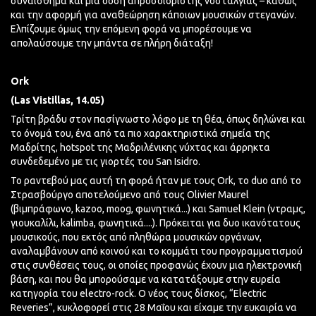
συναίσθημα και μια δόση απροσδιόριστης νοσταλγίας – καθώς
και την αφορμή για αναθεώρηση κάποιων μουσικών στεγανών.
Ελπίζουμε όμως την επόμενη φορά να μπορέσουμε να
απολαύσουμε την μπάντα σε πλήρη διάταξη!
O
rk
(Las
Vistillas
, 14.05)
Τρίτη βράδυ στον πασίγνωστο λόφο με τη θέα, όπως δηλώνει και
το όνομά του, ένα από τα πιο χαρακτηριστικά σημεία της
Μαδρίτης, hotspot της Μαδριλένικης νύχτας και άρρηκτα
συνδεδεμένο με τις γιορτές του San Isidro.
Το ραντεβού μας αυτή τη φορά ήταν με τους Ork, το duo από το
Στρασβούργο αποτελούμενο από τους Olivier Maurel
(βιμπράφωνο, kazoo, moog, φωνητικά...) και Samuel Klein (ντραμς,
γιουκαλίλι, kalimba, φωνητικά....). Πρόκειται για δυο ικανότατους
μουσικούς, που εκτός από πληθώρα μουσικών οργάνων,
αναλαμβάνουν από κοινού και το κομμάτι του προγραμματισμού
στις συνθέσεις τους, οι οποίες προφανώς έχουν μια ηλεκτρονική
βάση, και που θα μπορούσαμε να κατατάξουμε στην ευρεία
κατηγορία του electro-rock. Ο νέος τους δίσκος, “Electric
Reveries”, κυκλοφορεί στις 28 Μαΐου και είχαμε την ευκαιρία να