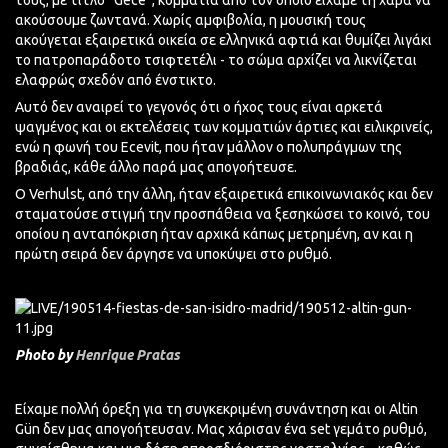
τους, με τίτλο “Gece”, κομμάτια από τον οποίο είχαμε τη χαρά να
ακούσουμε ζωντανά. Χωρίς αμφιβολία, η μουσική τους
ακούγεται εξαιρετικά οικεία σε ελληνικά αφτιά και θυμίζει λιγάκι
το πατροπαράδοτο τσιφτετέλι - το σώμα αρχίζει να λικνίζεται
ελαφρώς σχεδόν από ένστικτο.
Αυτό δεν αναιρεί το γεγονός ότι ο ήχος τους είναι αρκετά
ψαγμένος και οι εκτελέσεις των κομματιών άρτιες και ειλικρινείς,
ενώ η φωνή του Ecevit, που ήταν μάλλον ο πολυπράγμων της
βραδιάς, κάθε άλλο παρά μας απογοήτευσε.
Ο Verhulst, από την άλλη, ήταν εξαιρετικά επικοινωνιακός και δεν
σταματούσε στιγμή την προσπάθεια να ξεσηκώσει το κοινό, του
οποίου η ανταπόκριση ήταν αρχικά κάπως μετρημένη, αν και η
πρώτη σειρά δεν άργησε να υποκύψει στο ρυθμό.
Photo by
Henrique Pratas
Είχαμε πολλή όρεξη για τη συγκεκριμένη συνάντηση και οι Altin
Gün δεν μας απογοήτευσαν. Μας χάρισαν ένα set γεμάτο ρυθμό,