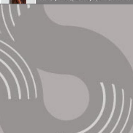
αυτιά του κόσμου ήταν για πολλούς
αριστουργηματικός και θα έλεγα - μετά από
αρκετά χρόνια - ότι επιβεβαιώνω και
προσωπικά αυτόν τον χαρακτηρισμό. Βέβαια
μετά από ένα "αριστούργημα" οι προσδοκίες
είναι υψηλές και η μετάβαση από ...