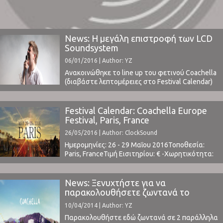
News: Η μεγάλη επιστροφή των LCD
Soundsystem
06/01/2016 | Author: YZ
Ανακοινώθηκε το line up του φετινού Coachella
(διαβάστε λεπτομέρειες στο Festival Calendar)
και δε θα μπορούσαν να υπάρξουν καλύτερα
νέα από την επιστροφή – όχι των Guns ‘n’ Roses
– αλλά μιας από τις πιο σημαντικές μπάντες –
Festival Calendar: Coachella Europe
θρύλους των 2000’s, των LCD Soundsystem.Οι
Festival, Paris, France
LCD Soundsystem τον Απρίλη του 2011 ...
26/05/2016 | Author: ClockSound
Ημερομηνίες: 26 - 29 Μαΐου 2016Τοποθεσία:
Paris, FranceΤιμή Εισιτηρίου: € -Χωρητικότητα:
-Το Line Up περιλαμβάνει: T.b.a.Coachella Eurore
Festival Event
News: Ξενυχτήστε για να
παρακολουθήσετε ζωντανά το
Σαββατοκύριακο το Coachella
10/04/2014 | Author: YZ
Παρακολουθήστε εδώ ζωντανά σε 2 παράλληλα