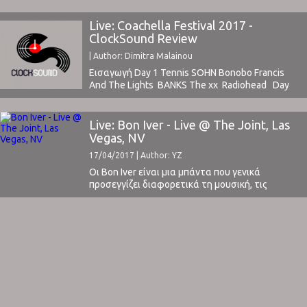
έχει κατορθώσει ...
Live: Coachella Festival 2017 -
ClockSound Review
| Author: Dimitra Malainou
Εισαγωγή Day 1 Tennis SOHN Bonobo Francis
And The Lights BANKS The xx Radiohead Day
2 Coachella festival grounds experience
accompanied by The Head and The Heart's folk
music Floating Points / Daphni (Caribou) / Four Tet
Live: Bon Iver - Live @ The Joint, Las
back to back at Coachella's Yuma
Vegas, NV
stage Moderat "Running" with Moderat at
17/04/2017 | Author: YZ
Coachella Röyksopp Phantogram Bon IverBon
Iver with many friends on stage Bruce Hornsby &
Οι Bon Iver είναι μια μπάντα που γενικά
Jenny Lewis Bon Iver ...
προσεγγίζει διαφορετικά τη μουσική, τις
εμφανίσεις και τη διαχείριση της
δημοσιότητας. Πέραν του γεγονότος ότι
καταφέρνουν να ανακαλύπτουν νέες πτυχές
του εαυτού τους μέσω της κάθε νέας
κυκλοφορίας τους, κάθε τους πράξη στο
μουσικό στερέωμα έχει κάποιο ιδιαίτερο λόγο
ύπαρξης. Η εμφάνισή τους ...