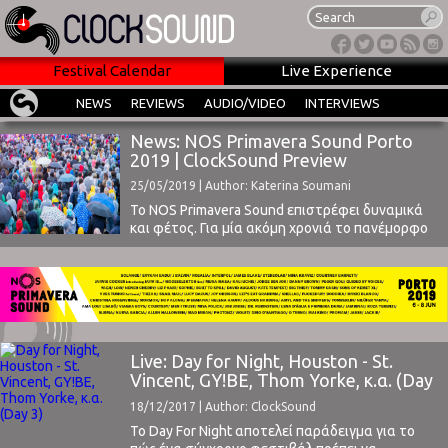
Festival Calendar
Live Experience
NEWS
REVIEWS
AUDIO/VIDEO
INTERVIEWS
News: NOS Primavera Sound Porto
2019 | ClockSound Preview
25/05/2019 | Author: Katerina Soumani
Το NOS Primavera Sound επιστρέφει δυναμικά
και φέτος. Για μία ακόμη χρονιά το πανέμορφο
Porto ετοιμάζεται να υποδεχτεί την 8η έκδοση
ενός από τα πιο αξιόλογα φεστιβάλ της
Ευρώπης.Όπως και τις προηγούμενες χρονιές,
το ραντεβού είναι στο Parque da Cidade, στις 6,
7 και 8 Ιουνίου, ενώ κατά τις μέρες λίγο ...
Live: Day for Night, Houston - St.
Vincent, GY!BE, Thom Yorke, κ.α. (Day
3)
18/12/2017 | Author: ClockSound
Το Day For Night αποτελεί παράδειγμα για το