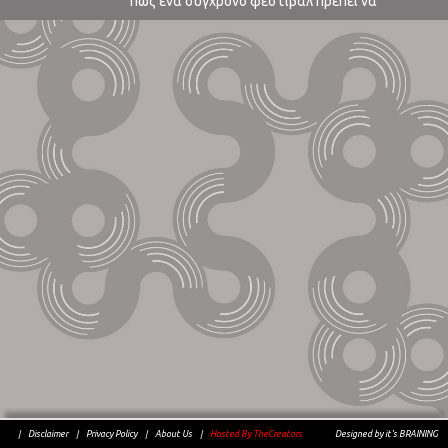
πώς ένα σύγχρονο φεστιβάλ πρέπει να
δημιουργεί συνθήκες για να μεταφέρει στο
κοινό όχι μόνο τη μουσική μέσω των καλύτερων
επιλογών της τρέχουσας σκηνής, αλλά και μέσω
διαφορετικών μέσων καλλιτεχνικής και μη
σύγχρονης έκφρασης.Παράδειγμα η 1η ημέρα
προθέρμανσης του Day For Night, ...
|
Disclaimer
|
Privacy Policy
|
About Us
|
Hosted By TheCreators
Designed by it's BRAINING