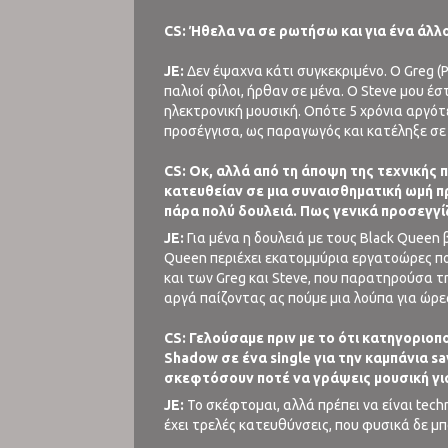
CS: Ήθελα να σε ρωτήσω και για ένα άλλο
JE:
Δεν έψαχνα κάτι συγκεκριμένο. Ο Greg (Pus
παλιοί φίλοι, ήρθαν σε μένα. Ο Steve μου έ
ηλεκτρονική μουσική. Οπότε 5 χρόνια αργότε
προσέγγισα, ως παραγωγός και κατέληξε σε 
CS: Οκ, αλλά από τη άποψη της τεχνικής π
κατευθείαν σε μια συναισθηματική ωμή πρ
πάρα πολύ δουλειά. Πως γενικά προσεγγί
JE:
Για μένα η δουλειά με τους Black Queen β
Queen περιέχει εκατομμύρια εργατοώρες που
και των Greg και Steve, που παρατηρούσα τη
αργά παίζοντας ας πούμε μια λούπα για ώρ
CS: Γελούσαμε πριν με το ότι κατηγοριοπ
Shadow σε ένα single για την καμπάνια sa
σκεφτόσουν ποτέ να γράψεις μουσική για
JE:
Το σκέφτομαι, αλλά πρέπει να είναι tec
έχει τρελές κατευθύνσεις, που φυσικά δε μπ