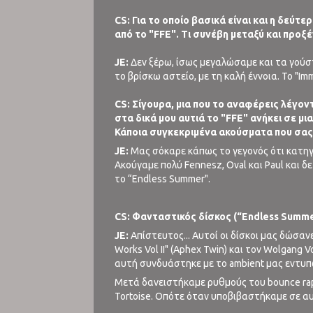
CS: Για τo oποίο βασικά είναι και η δεύτ
από το "FFE". Τι συνέβη μεταξύ και προ
JE:
Δεν ξέρω, ίσως μεγαλώσαμε και τα γούστ
το βρίσκω αστείο, με τη καλή έννοια. Το "I
CS: Σίγουρα, μια που το αναφέρεις λέγοντα
στα δικά μου αυτιά το "FFE" ανήκει σε μ
Κάποια συγκεκριμένα ακούσματα που σας
JE:
Μας σόκαρε κάπως το γεγονός ότι κατηγο
Aκούγαμε πολύ Fennesz, Oval και Paul και δε
το “Endless Summer".
CS: Φανταστικός δίσκος (“Endless Summe
JE:
Απίστευτος... Αυτοί οι δίσκοι μας δώσα
Works Vol II" (Aphex Twin) και τον Wolgang
αυτή συνδυάστηκε με το ambient μας εντυ
Μετά δανειστήκαμε ρυθμούς του bounce rap
Tortoise. Οπότε όταν υποβιβαστήκαμε σε αυτ