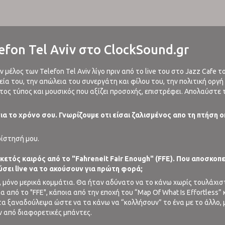
efon Tel Aviv στο ClockSound.gr
 μέλος των Telefon Tel Aviv λίγο πριν από το live του στο Jazz Cafe
εία του, την απώλεια του συνεργάτη και φίλου του, την πολιτική οργή
τος τύπος και μουσικός που αξίζει προσοχής, επιστρέφει. Απολαύστε
για το χρόνο σου. Γνωρίζουμε οτι είσαι ζαλισμένος απο τη πτήσ
ίστησή μου.
ετός καιρός από το "Fahreneit Fair Enough" (FFE). Που αποσκοπεί
ύσει live να το ακούσουν για πρώτη φορά;
 μόνο μερικά κομμάτια. Θα ήταν αδύνατο να το κάνω χωρίς τουλάχισ
πό το "FFE", κάποια από την εποχή του “Map Of What Is Effortless” κα
τα ξαναδούλεψα ώστε να τα κάνω να “κολλήσουν” το ένα με το άλλο, μ
αν από διαφορετικές μπάντες.