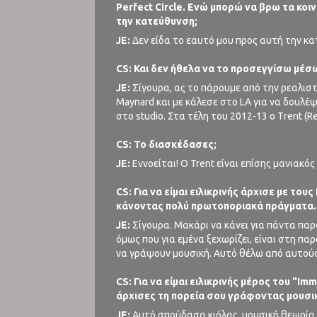
Perfect Circle. Ενώ μπορώ να βρω τα κοιν
την κατεύθυνση;
JE:
Δεν είδα το εαυτό μου προς αυτή την κα
CS: Και δεν ήθελα να το προσεγγίσω μέσ
JE:
Σίγουρα, ας το πάρουμε από την ρεαλιστι
Maynard και με κάλεσε στο LA για να δουλέ
στο studio. Στα τέλη του 2012-13 ο Τrent (R
CS: Το διασκέδασες;
JE:
Eννοείται! Ο Trent είναι επίσης μανιακός 
CS: Για να είμαι ειλικρινής άρχισε με του
κάνοντας πολύ πρωτοποριακά πράγματα.
JE:
Σίγουρα. Μακάρι να κάνει για πάντα παρό
όμως που για εμένα ξεχωρίζει, είναι στη παρ
να γράψουν μουσική. Αυτό θέλω από αυτούς, 
CS: Για να είμαι ειλικρινής μέρος του "Im
άρχισες τη πορεία σου γράφοντας μουσι
JE:
Αυτό σπούδασα κιόλας, μουσική θεωρία κ