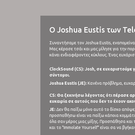
O Joshua Eustis των Tel
Συναντήσαμε τον Joshua Eustis, εναπομείναν
Μας κέρασε τσάι και μας μίλησε για την πορ
κάνει ενδιαφέροντες κύκλους. Ένας ευχάρισ
ClockSound (CS): Josh, σε ευχαριστούμε 
σύντομοι.
Joshua Eustis (JE):
Κανένα πρόβλημα, ευχαρ
CS: Θα ξεκινήσω λέγοντας ότι πέρασε αρκ
ευκαιρία σε αυτούς που δεν το έχουν ακο
JE:
Δεν θα παίξω μόνο αυτό το δίσκο απόψε,
προσπαθήσω είναι να παίξω κάποια κομμάτια α
όλα σαν μέρος μιας μίξης. Προσπάθησα και 
και το "Immolate Yourself" είναι σα να βγήκ