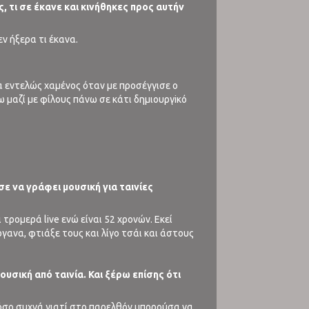
, τι σε έκανε και κινήθηκες προς αυτήν
ν ήξερα τι έκανα.
να εντελώς χαμένος όταν με προσέγγισε ο
 μαζί με φίλους πάνω σε κάτι δημιουργiκό
ισε να γράφει μουσική για ταινίες
τρομερά live ενώ είναι 52 χρονών. Εκεί
όργανα, φτιάξε τους και λίγο τσάι και άστους
μουσική από ταινία. Και ξέρω επίσης ότι
τόσο συχνά γιατί στο παρελθόν μπορούσα να