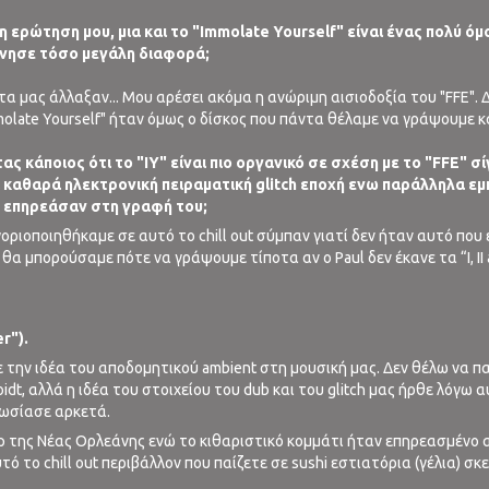
ερη ερώτηση μου, μια και το "Immolate Yourself" είναι ένας πολύ
ξένησε τόσο μεγάλη διαφορά;
α μας άλλαξαν... Μου αρέσει ακόμα η ανώριμη αισιοδοξία του "FFE". 
mmolate Yourself" ήταν όμως ο δίσκος που πάντα θέλαμε να γράψουμε 
ς κάποιος ότι το "IY" είναι πιο οργανικό σε σχέση με το "FFE" σί
ια καθαρά ηλεκτρονική πειραματική glitch εποχή ενω παράλληλα εμ
 επηρεάσαν στη γραφή του;
ριοποιηθήκαμε σε αυτό το chill out σύμπαν γιατί δεν ήταν αυτό που
 θα μπορούσαμε πότε να γράψουμε τίποτα αν ο Paul δεν έκανε τα “I, II a
r").
νε την ιδέα του αποδομητικού ambient στη μουσική μας. Δεν θέλω να 
 Voidt, αλλά η ιδέα του στοιχείου του dub και του glitch μας ήρθε λό
πωσίασε αρκετά.
 της Νέας Ορλεάνης ενώ το κιθαριστικό κομμάτι ήταν επηρεασμένο απ
ό το chill out περιβάλλον που παίζετε σε sushi εστιατόρια (γέλια) σκ