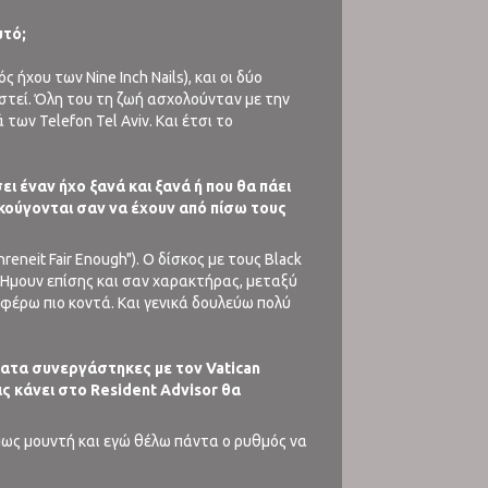
υτό;
ς ήχου των Nine Inch Nails), και οι δύο
αστεί. Όλη του τη ζωή ασχολούνταν με την
των Telefon Tel Aviv. Και έτσι το
ει έναν ήχο ξανά και ξανά ή που θα πάει
ακούγονται σαν να έχουν από πίσω τους
eneit Fair Enough"). Ο δίσκος με τους Black
 Ήμουν επίσης και σαν χαρακτήρας, μεταξύ
 φέρω πιο κοντά. Και γενικά δουλεύω πολύ
σφατα συνεργάστηκες με τον Vatican
ις κάνει στο Resident Advisor θα
άπως μουντή και εγώ θέλω πάντα ο ρυθμός να