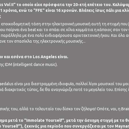
 Vol II" το οποίο είχε πρόσφατα την 20-ετή επέτειο του. Καλύψαμ
21 χρόνια, ενώ το "FFE" είναι 16 χρονών. Βλέπεις ίσως πάλι μια 
;
η εποικοδομητική τάση στην ηλεκτρονική μουσική αυτή τη στιγμή που
 παίρνει ένα beat και το σπάει σε χίλια κομμάτια η κάποιος σαν τον O
ς παράλληλα με ένα πολύ ενδιαφέρουσα αρχιτεκτονική ήχου. Και όλα α
ανε τον σπασίκλα της ηλεκτρονικής μουσικής...
αν και εσένα στο Los Angeles είναι.
ς IDM (intelligent dance music).
 Daedalus είναι μια διεστραμμένη ιδιοφυΐα, πολλοί λίγοι μουσικοί του μο
 διακριτικός τύπος, δε θα αναγνώριζε ποτέ το μεγαλείο του. Επίσης δες
κής του, αλλά το τελευταίο του δίσκο τον ζήλεψα! Οπότε, ναι, η Brain
α μετά το "Immolate Yourself", μετά την άσχημη στιγμή με το 
Yourself"), ξεκινάς μια περίοδο που συνεργάζεσαι με τον Maynard