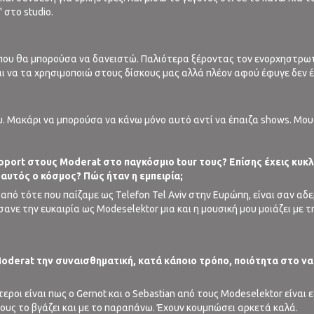
 στο studio.
που θα μπορούσα να δανειστώ. Παλιότερα ξέροντας τον ενορχηστρω
αι να τα χρησιμοποιώ στους δίσκους μας αλλά πλέον αφού έφυγε δεν έχ
. Μακάρι να μπορούσα να κάνω μόνο αυτό αντί να έπαιζα shows. Μουσι
upport στους Μοderat στο παγκόσμιο tour τους? Επίσης έχεις κυ
ι αυτός ο κόσμος? Πώς ήταν η εμπειρία;
ος από τότε που παίζαμε ως Telefon Tel Aviv στην Eυρώπη, είναι σαν α
ανε την ευκαιρία ως Modeselektor μια και η μουσική μου μοιάζει με τ
ς Moderat την συναισθηματική, κατά κάποιο τρόπο, ποιότητα στο ν
εροι είναι πως ο Gernot και ο Sebastian από τους Modeselektor είναι 
τους το βγάζει και με το παραπάνω. Έχουν κουμπώσει αρκετά καλά.