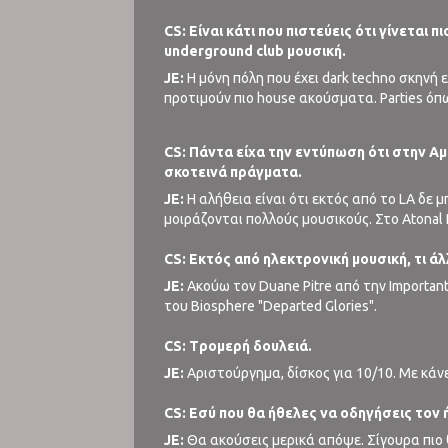
CS: Είναι κάτι που πιστεύεις ότι γίνεται 
underground club μουσική.
JE:
Η μόνη πόλη που έχει dark techno σκηνή 
προτιμούν πιο house ακούσματα. Parties όπ
CS: Πάντα είχα την εντύπωση ότι στην Α
σκοτεινά πράγματα.
JE:
Η αλήθεια είναι ότι εκτός από το LA δε 
μοιράζονται πολλούς μουσικούς. Στο Atonal 
CS: Εκτός από ηλεκτρονική μουσική, τι άλ
JE:
Ακούω τον Duane Pitre από την Importan
του Biosphere "Departed Glories".
CS: Tρομερή δουλειά.
JE:
Αριστούργημα, δίσκος για 10/10. Με κάνε
CS: Εσύ που θα ήθελες να οδηγήσεις τον 
JE:
Θα ακούσεις μερικά απόψε. Σίγουρα πιο