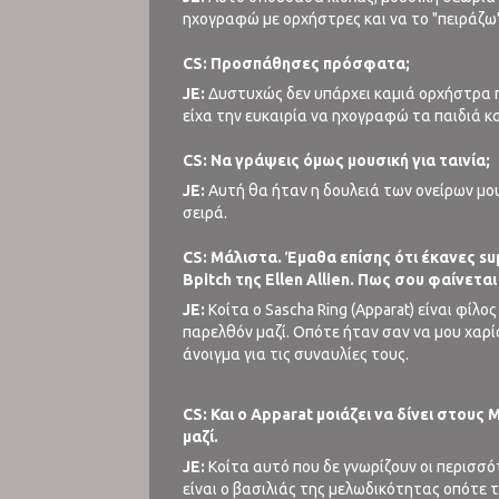
ηχογραφώ με ορχήστρες και να το "πειράζω"
CS: Προσπάθησες πρόσφατα;
JE:
Δυστυχώς δεν υπάρχει καμιά ορχήστρα 
είχα την ευκαιρία να ηχογραφώ τα παιδιά κ
CS: Να γράψεις όμως μουσική για ταινία;
JE:
Αυτή θα ήταν η δουλειά των ονείρων μου
σειρά.
CS: Μάλιστα. Έμαθα επίσης ότι έκανες s
Bpitch της Ellen Allien. Πως σου φαίνετα
JE:
Κοίτα ο Sascha Ring (Apparat) είναι φίλ
παρελθόν μαζί. Οπότε ήταν σαν να μου χαρίσ
άνοιγμα για τις συναυλίες τους.
CS: Και ο Apparat μοιάζει να δίνει στου
μαζί.
JE:
Κοίτα αυτό που δε γνωρίζουν οι περισσότ
είναι ο βασιλιάς της μελωδικότητας οπότε 