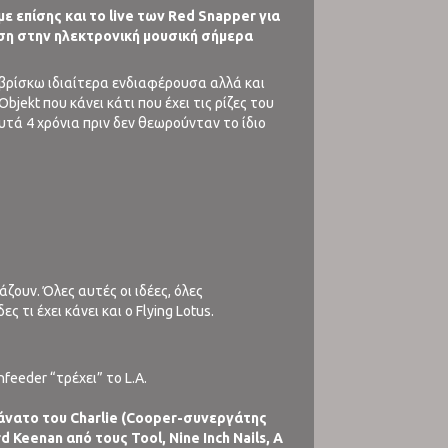
ε επίσης και το live των Red Snapper για
κλίση στην ηλεκτρονική μουσική σήμερα
 βρίσκω ιδιαίτερα ενδιαφέρουσα αλλά και
bjekt που κάνει κάτι που έχει τις ρίζες του
υτά 4 χρόνια πριν δεν θεωρούνταν το ίδιο
ιάζουν. Όλες αυτές οι ιδέες, όλες
 τι έχει κάνει και ο Flying Lotus.
feeder “τρέχει” το L.A.
θάνατο του Charlie (Cooper-συνεργάτης
 Keenan από τους Tool, Nine Inch Nails, A