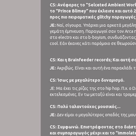
CS: Ανέφερες το "Selceted Ambient Works
το “Prince Blimey” που έκλεισε και αυτό 
προς πιο πειραματικές glitchy παραγωγές
JE:
Ναί, σίγουρα. Υπάρχει μια αρκετά μεγάλ
γεμάτη έμπνευση. Παραγωγοί σαν τον Arca που
στο electro και στο b-boyism, συνδυάζοντα
cool. Εάν έκανες κάτι παρόμοιο σε θεωρούσ
CS: Και η Brainfeeder records; Kαι αυτή σ
JE:
Ακριβώς. Είναι και αυτή ένα παρακλάδι τη
CS: Ίσως με μεγαλύτερο δυναμισμό.
JE: Μα έχει τις ρίζες της στο hip hop. Π.χ. ο
εκτελεσμένες. Εν τω μεταξύ είναι και τρομερά
CS: Πολύ ταλαντούχος μουσικός...
JE:
Δεν είμαι ο μεγαλύτερος οπαδός της μουσι
CS: Συμφωνώ. Επιστρέφοντας στο διάστημ
και συμπαραγωγός μέχρι και το "Immolate 