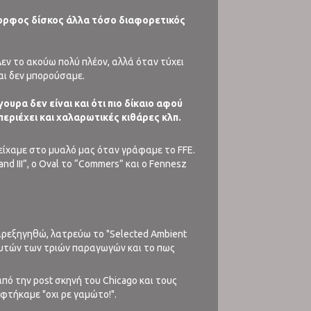
 όμορφος δίσκος άλλα τόσο διαφορετικός
Δεν το ακούω πολύ πλέον, αλλά όταν τύχει
και δεν μπορούσαμε.
γουρα δεν είναι και ότι πιο δίκαιο αφού
περιέχει και χαλαρωτικές κιθάρες κλπ.
 είχαμε στο μυαλό μας όταν γράφαμε το FFE.
nd III”, ο Oval το “Commers” και ο Fennesz
παρεξηγηθώ, λατρεύω το "Selected Ambient
γω αυτών των τριών παραγωγών και το πως
ό την post σκηνή του Chicago και τους
εφτήκαμε "οχι ρε γαμώτο!".