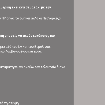
Αμερική έχει ένα θεματάκι με την
ην NY όπως το Bunker αλλά οι ΝεοΥορκέζοι
πη μπορείς να ακούσει κάποιος πιο
 μεταξύ του LA και του Βερολίνου,
μπεριλαμβανομένου και εμού.
να σταματήσω να ακούω τον τελευταίο δίσκο
ή τη στιγμή.