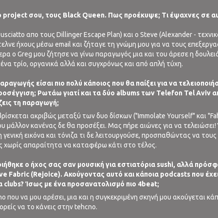
 project σου, τους Black Queen. Πως προέκυψε; Τι έψαχνες σε α
ciatto απο τους Dillinger Escape Plan) και ο Steve (Alexander - τεχνικό
στελνε ήχους μέσω email και ζήταγε τη γνώμη μου για να τους επεξεργ
ρα ο Greg μου ζήτησε να γίνω παραγωγός μια και του άρεσε η δουλειά 
ένα τρίο, οργανικά αλλά και συγχρόνως και από απλή τύχη.
αραγωγής είσαι πιο πολύ κάποιος που θα παίξει για να τελειοποιήσ
οσέγγιση; Ρωτάω γιατί και τα δύο albums των Telefon Tel Aviv 
ζεις τη παραγωγή;
ρίσκεται ακριβώς μεταξύ των δυο δίσκων ("Immolate Yourself" και "Fahr
 μάλλον κανένας δε θα προσέξει. Μας πήρε αιώνες για να τελειώσει!
 γενική εικόνα και τόνιζα τι δε λειτουργούσε, προσπαθώντας να τους
ες χωρίς απαραίτητα να καταφέρω κάτι στο τέλος.
οιήθηκε ο ήχος σας σαν μουσική για εστιατόρια sushi, αλλά πρό
ve Fabric (Rejoice). Ακούγοντας αυτό και κάποια podcasts που έχε
 clubs? Ίσως με ένα προσανατολισμό πιο 4beat;
hno που να μου αρέσει, μια και η συγκεκριμένη σκηνή μου ακούγεται κ
ορείς να το κάνεις στην tehcno.