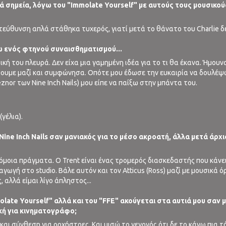
ά σημεία, λόγω του "Immolate Yourself" με αυτούς τους μουσικούς
τεύθυνση απλά στάθηκα τυχερός, γιατί μετά το θάνατο του Charlie δε
ω ενός φτηνού συναισθηματισμού...
κή του πλευρά. Δεν είχα μια γαμημένη ιδέα για το τι θα έκανα. Ήμου
ψουμε μαζί και συμφώνησα. Οπότε μου έδωσε την ευκαιρία να δουλέψω
eznor των Nine Inch Nails) μου είπε να παίξω στην μπάντα του.
(γέλια).
ς Νine Inch Nails σαν μανιακός για το μέσο ακροατή, άλλα μετά άρχ
μοια πράγματα. Ο Trent είναι ένας τρομερός διασκεδαστής που κάνει 
αγωγή στο studio. Βάλε αυτόν και τον Atticus (Ross) μαζί με μουσικά 
αλλά είμαι λίγο άπληστος...
molate Yourself" αλλά και του "FFE" ακούγεται στα αυτιά μου σαν 
κή για κινηματογράφο;
αι σύνθεση για ορχήστρες. Και μισώ το γεγονός ότι δε το κάνω πια 