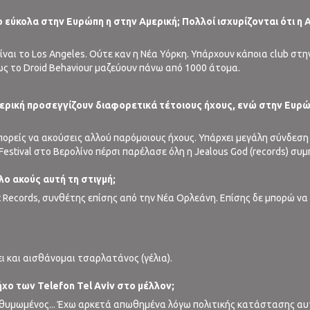
πιο εύκολα στην Ευρώπη η στην Αμερική; Πολλοί ισχυρίζονται ότι η 
είναι το Los Angeles. Ούτε καν η Νέα Υόρκη. Υπάρχουν κάποια club στ
ως το Droid Behaviour μαζεύουν πάνω από 1000 άτομα.
μερική προσεγγίζουν διαφορετικά τέτοιους ήχους, ενώ στην Ευρώ
μπορείς να ακούσεις αλλού παρόμοιους ήχους. Υπάρχει μεγάλη σύνδεση
Festival στο Βερολίνο πέρσι παρέλασε όλη η Jealous God (records) συ
λο ακούς αυτή τη στιγμή;
t Records, συνθέτης επίσης από την Νέα Ορλεάνη. Επίσης δε μπορώ 
ι και αισθάνομαι τσαρλατάνος (γέλια).
ήχο των Telefon Tel Aviv στο μέλλον;
 θυμωμένος... Έχω αρκετά απωθημένα λόγω πολιτικής κατάστασης αυτ