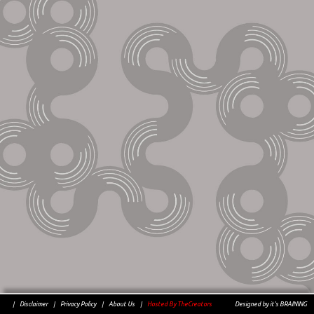
|
Disclaimer
|
Privacy Policy
|
About Us
|
Hosted By TheCreators
Designed by it's BRAINING