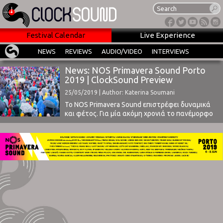
Festival Calendar
Live Experience
NEWS
REVIEWS
AUDIO/VIDEO
INTERVIEWS
News: NOS Primavera Sound Porto
2019 | ClockSound Preview
25/05/2019 | Author: Katerina Soumani
Το NOS Primavera Sound επιστρέφει δυναμικά
και φέτος. Για μία ακόμη χρονιά το πανέμορφο
Porto ετοιμάζεται να υποδεχτεί την 8η έκδοση
ενός από τα πιο αξιόλογα φεστιβάλ της
Ευρώπης.Όπως και τις προηγούμενες χρονιές,
το ραντεβού είναι στο Parque da Cidade, στις 6,
7 και 8 Ιουνίου, ενώ κατά τις μέρες λίγο ...