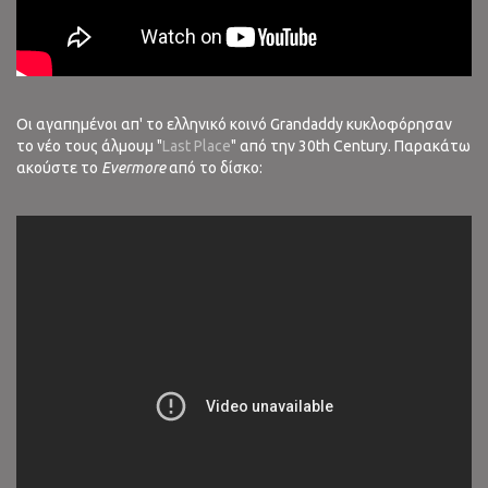
Οι αγαπημένοι απ' το ελληνικό κοινό Grandaddy κυκλοφόρησαν
το νέο τους άλμουμ "
Last Place
" από την 30th Century. Παρακάτω
ακούστε το
Evermore
από το δίσκο: