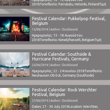
2018Τοποθεσία: Parrukatu, Helsinki, FinlandΤιμή
Εισιτηρίου: € 169 (buy here)Χωρητικότητα:
12.500Το Line Up περιλαμβάνει:
t.b.awww.flowfestival.com ⁪ ⁪
Festival Calendar: Pukkelpop Festival,
Belgium
15/08/2018 | Author: ClockSound
Ημερομηνίες: 15 - 18 Αυγούστου
2018Τοποθεσία: Kiewit/Hasselt, BelgiumΤιμή
Εισιτηρίου: € 199Χωρητικότητα: 50.000Το Line
Up περιλαμβάνει:
t.b.a.www.pukkelpop.beClockSound @
Festival Calendar: Southside &
Pukkelpop 2015: Part 1 | Part 2
Hurricane Festivals, Germany
22/06/2018 | Author: ClockSound
Ημερομηνίες: 22 - 24 Ιουνίου 2018Τοποθεσία:
Neuhausen Ob Eck, Germany (Southside)
& Eichenring Scheessel, Germany (Hurricane)Τιμή
Εισιτηρίου: € 199 (Tickets Southside / Tickets
Hurricane)
Festival Calendar: Rock Werchter
www.southside.de / www.hurricane.deΤο Line
Festival, Belgium
Up περιλαμβάνει: Arctic Monkeys | Arcade Fire |
27/06/2019 | Author: ClockSound
The Prodigy | Billy Talent Marteria | Kraftklub |
Broilers | Justice | Biffy Clyro | The Offspring ...
Dates: 27 - 30 July 2019Location: Werchter,