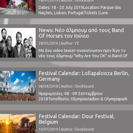
18/07/2019 | Author: ClockSound
Dates: 18 - 20 July 2019Location: Parque das
Nações, Lisbon, PortugalTickets | Line
Upwww.superbocksuperrock.pt ⁪
News: Νέο άλμπουμ από τους Band
Of Horses τον Ιούνιο
28/03/2016 | Author: YZ
Με ένα video teaser ανακοίνωσαν πριν λίγο το
νέο τους άλμπουμ "Why Are You OK" οι Band Of
Horses, που θα κυκλοφορήσει από την
Interscope Records/American Recordings τον
ερχόμενο Ιούνιο.Η παραγωγή γίνεται από την
Festival Calendar: Lollapalooza Berlin,
ίδια τη μπάντα μαζί με τους Jason Lytle των
Germany
Grandaddy και τον Rick Rubin.Τον Ιούλιο το ...
08/09/2018 | Author: ClockSound
Ημερομηνίες: 08 - 09 Σεπτεμβρίου
2018Τοποθεσία: Olympiastadion & Olympiapark
Berlin, GermanyΤιμή Εισιτηρίου: € 129Το Line Up
περιλαμβάνει: t.b.a.www.lollapaloozade.com
Festival Calendar: Dour Festival,
Belgium
10/07/2019 | Author: ClockSound