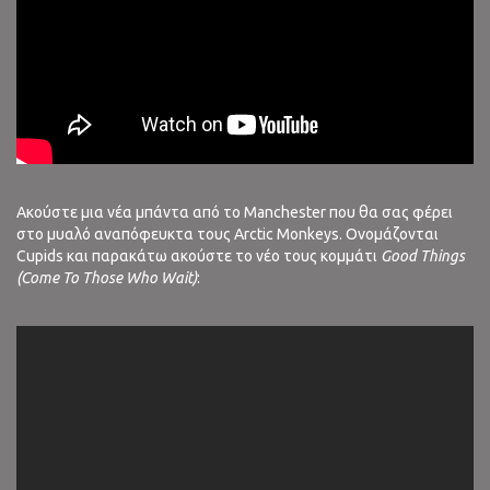
Ακούστε μια νέα μπάντα από το Manchester που θα σας φέρει
στο μυαλό αναπόφευκτα τους Arctic Monkeys. Ονομάζονται
Cupids και παρακάτω ακούστε το νέο τους κομμάτι
Good Things
(Come To Those Who Wait)
: