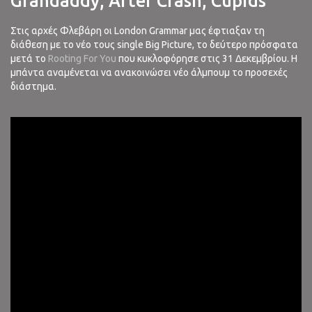
Grandaddy, After Crash, Cupids
Στις αρχές Φλεβάρη οι London Grammar μας έφτιαξαν τη
διάθεση με το νέο τους single Big Picture, το δεύτερο πρόσφατα
μετά το
Rooting For You
που κυκλοφόρησε στις 31 Δεκεμβρίου. Η
μπάντα αναμένεται να ανακοινώσει νέο άλμπουμ το προσεχές
διάστημα.