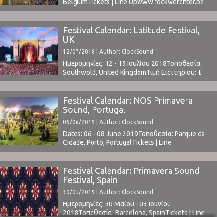
BelgiumTickets | Line Upwww.rockwerchter.be ⁪
Festival Calendar: Latitude Festival,
UK
12/07/2018 | Author: ClockSound
Ημερομηνίες: 12 - 15 Ιουλίου 2018Τοποθεσία:
Southwold, United KingdomΤιμή Εισιτηρίου: £
197.50 (buy here Χωρητικότητα: 35,000Το Line
Up περιλαμβάνει: t.b.a.www.latitudefestival.com ⁪
Festival Calendar: NOS Primavera
Sound, Portugal
06/06/2019 | Author: ClockSound
Dates: 06 - 08 June 2019Τοποθεσία: Parque da
Cidade, Porto, PortugalTickets | Line
Upwww.nosprimaverasound.com ClockSound @
NOS Primavera Sound 2017: Day 1 (link) | Day 2
(link) | Day 3 (link)ClockSound @ NOS Primavera
Festival Calendar: Primavera Sound
Sound 2018:Full review (link) *cover photo
Festival, Spain
by Valentina Vagena ⁪
30/05/2019 | Author: ClockSound
Ημερομηνίες: 30 Μαίου - 03 Ιουνίου
2018Τοποθεσία: Barcelona, SpainTickets | Line