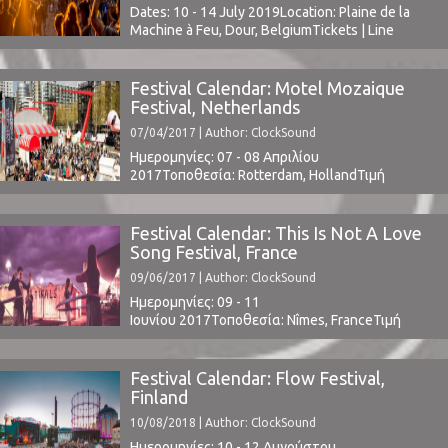
Dates: 10 - 14 July 2019Location: Plaine de la
Machine à Feu, Dour, BelgiumTickets | Line
Upwww.dourfestival.eu ⁪
Festival Calendar: Motel Mozaique
Festival, Netherlands
07/04/2017 | Author: ClockSound
Ημερομηνίες: 07 - 08 Απριλίου
2017Τοποθεσία: Rotterdam, HollandΤιμή
Εισιτηρίου: € 60Χωρητικότητα: -Το Line Up
περιλαμβάνει: Tindersticks, Thee Oh Sees, Peter
Hook & The Light, Alex Vargas, Tinariwen,
Festival Calendar: This Is Not A Love
Devendra Banhart, Thundercat, Warhaus, The
Song Festival, France
Slow Show, Grandaddy, Lisa Hannigan, The
09/06/2017 | Author: ClockSound
Lemon Twigs, Cabbage, Wolf People,
Serpentwithfeet, Crying Boys Cafe, H. Hawkline,
Ημερομηνίες: 09 - 11
Isaac Gracie, ...
Ιουνίου 2017Τοποθεσία: Nîmes, FranceΤιμή
Εισιτηρίου: € 78Χωρητικότητα: -Το Line Up
περιλαμβάνει: Moderat, Thee Oh Sees, The Black
Angels, Jake Bugg, Grandaddy, Flying Lotus,
Festival Calendar: Flow Festival,
Whitney, The Growlers, Turbonegro, Baroness,
Finland
Primal Scream, Teenage Fanclub, Echo and The
10/08/2018 | Author: ClockSound
Bunnymen, more t.b.a.thisisnotalovesong.fr ⁪
Ημερομηνίες: 10 - 12 Αυγούστου