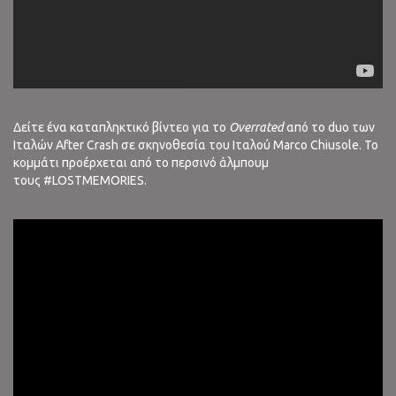
Δείτε ένα καταπληκτικό βίντεο για το
Overrated
από το duo των
Ιταλών After Crash σε σκηνοθεσία του Ιταλού Marco Chiusole. Το
κομμάτι προέρχεται από το περσινό άλμπουμ
τους #LOSTMEMORIES.