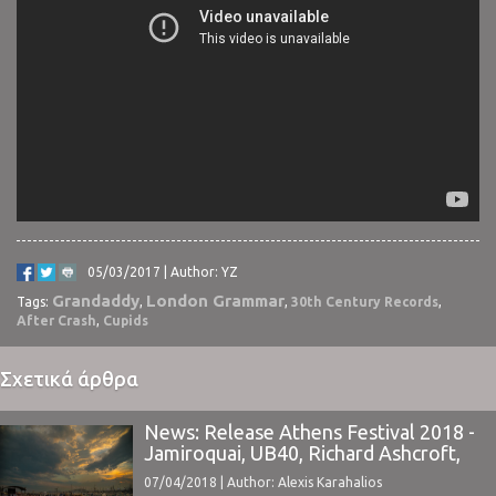
05/03/2017 | Author: YZ
Grandaddy
London Grammar
Tags:
,
,
30th Century Records
,
After Crash
,
Cupids
Σχετικά άρθρα
News: Release Athens Festival 2018 -
Jamiroquai, UB40, Richard Ashcroft,
κ.α.
07/04/2018 | Author: Alexis Karahalios