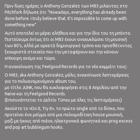
Πριν λίγες ημέρες ο Anthony Gonzalez των M83 μιλώντας στο
Pitchfork δήλωσε ότι: "Nowadays, everything has already been
done before. I truly believe that. It's impossible to come up with
something new".
Αυτό αποτελεί εν μέρει αλήθεια και για την ίδια του τη μπάντα.
Πιστεύουμε όντως ότι οι M83 έχουν ανακυκλώσει τη μουσική
των 80's, αλλά με αρκετά δημιουργικό τρόπο και προσθέτοντας
ξεχωριστά στοιχεία που την μεταφέρουν και την κάνουν
επίκαιρη ακόμα και τώρα.
Η ανακοίνωση της Feelgood Records για το νέο κομμάτι τους:
O M83, aka Anthony Gonzalez, μόλις ανακοίνωσε λεπτομέρειες
για το πολυαναμενόμενο album του,
με τίτλο JUNΚ, που θα κυκλοφορήσει στις 8 Απριλίου από την
Naïve και τη Feelgood Records.
(Επισυνάπτεται το Δελτίο Τύπου με όλες τις λεπτομέρειες)
Ακούστε το «Do it, Try it», το πρώτο single από το δίσκο, που
προτείνει ένα μείγμα από μια παλιομοδίτικη house μουσική,
μαζί με ήχους από πιάνο, ηλεκτρονικά φωνητικά και prog excess
and pop art bubblegum hooks.