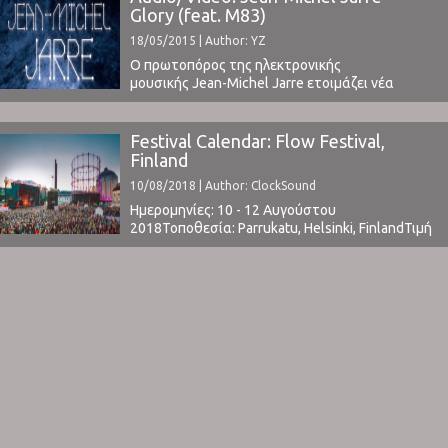
Glory (feat. M83)
18/05/2015 | Author: YZ
Ο πρωτοπόρος της ηλεκτρονικής
μουσικής Jean-Michel Jarre ετοιμάζει νέα
δισκογραφική δουλειά η οποία θα περιέχει
συνεργασίες με γνωστούς καλλιτέχνες όπως οι
Massive Attack και ο M83.Ακούστε το Glory στο
Festival Calendar: Flow Festival,
οποίο συμμετέχει ο M83 ⁪ Επίσης ακούστε τον
Finland
Jean-Michel Jarre να μιλάει μαζί με
10/08/2018 | Author: ClockSound
τον Gesaffelstein για τη συνεργασία τους: ⁪
Ημερομηνίες: 10 - 12 Αυγούστου
2018Τοποθεσία: Parrukatu, Helsinki, FinlandΤιμή
Εισιτηρίου: € 169 (buy here)Χωρητικότητα:
12.500Το Line Up περιλαμβάνει:
t.b.awww.flowfestival.com ⁪ ⁪