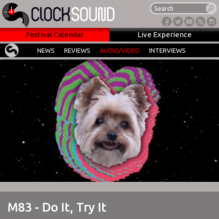
Festival Calendar
Live Experience
NEWS
REVIEWS
AUDIO/VIDEO
INTERVIEWS
M83 - Do It, Try It