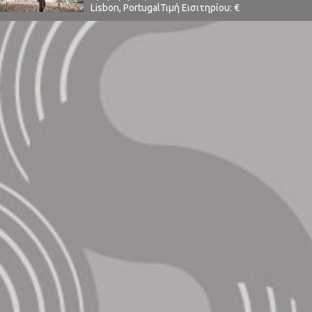
Lisbon, PortugalΤιμή Εισιτηρίου: €
129Χωρητικότητα: 50,000Το Line Up
περιλαμβάνει:Alice in Chains, At The Drive In,
Beatriz Pessoa, Bernardo, Chvrches, Dead
End, DJ Glue, Eels, Franz Ferdinand, Friendly
Fires, Fumaxa, Future Islands, Here's Johnny, Jack
White, Khalid, Mallu Magalhães, Marmozets,
Minta & The Brook Trout, MGMT, Nine Inch ...