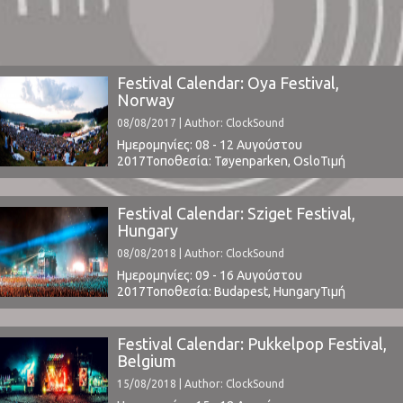
Festival Calendar: Oya Festival,
Norway
08/08/2017 | Author: ClockSound
Ημερομηνίες: 08 - 12 Αυγούστου
2017Τοποθεσία: Tøyenparken, OsloΤιμή
Εισιτηρίου: € 295 (buy here)Χωρητικότητα:
60,000www.oyafestivalen.com ⁪
Festival Calendar: Sziget Festival,
Hungary
08/08/2018 | Author: ClockSound
Ημερομηνίες: 09 - 16 Αυγούστου
2017Τοποθεσία: Budapest, HungaryΤιμή
Εισιτηρίου: € 275 (Tickets)Το Line Up
περιλαμβάνει: Kendrick Lamar * Kygo * Mumford
and Sons * Liam Gallagher * Bastille * Lykke Li *
Festival Calendar: Pukkelpop Festival,
Parov Stelar * The Kooks * MØ * Kaleo * Zara
Belgium
Larsson * Gogol Bordello * Clean Bandit * ...
15/08/2018 | Author: ClockSound